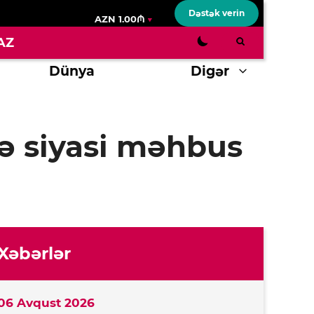
Dəstək verin
AZN 1.00₼
AZ
Dünya
Digər
lə siyasi məhbus
Xəbərlər
06 Avqust 2026