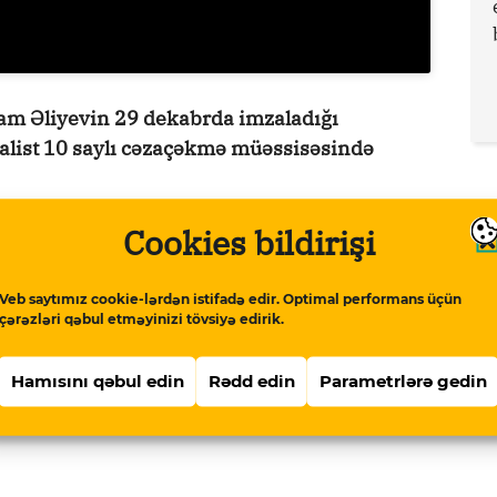
lham Əliyevin 29 dekabrda imzaladığı
nalist 10 saylı cəzaçəkmə müəssisəsində
Cookies bildirişi
edaktoru olub. O, keçmiş deputat Gülər
 ildə rüşvət tələb etmə maddəsi ilə həbs
Veb saytımız cookie-lərdən istifadə edir. Optimal performans üçün
çərəzləri qəbul etməyinizi tövsiyə edirik.
pis.com/qurium/www.meydan.tv/az-
Hamısını qəbul edin
Rədd edin
Parametrlərə gedin
-minlerle-siyasi-mehbus-var-video.html