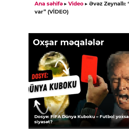
Ana səhifə
▸
Video
▸
Əvəz Zeynallı:
var” (VİDEO)
Oxşar məqalələr
Dosye: FİFA Dünya Kuboku – Futbol yoxsa
siyasət?