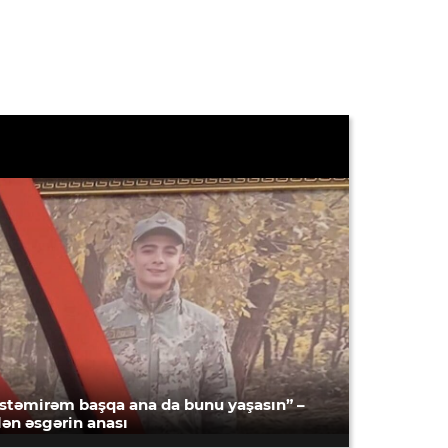
İstəmirəm başqa ana da bunu yaşasın” –
lən əsgərin anası