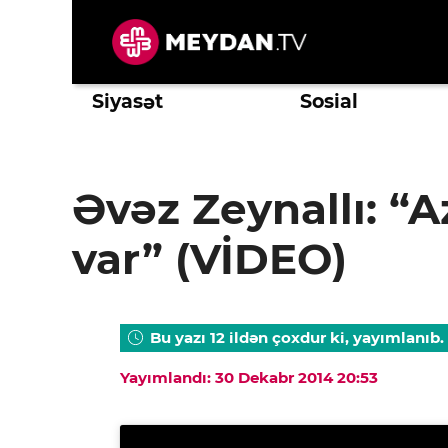
Skip
to
content
Siyasət
Sosial
Əvəz Zeynallı: “
var” (VİDEO)
Bu yazı 12 ildən çoxdur ki, yayımlanıb.
Yayımlandı: 30 Dekabr 2014 20:53