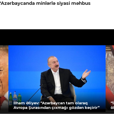
 “Azərbaycanda minlərlə siyasi məhbus
İlham Əliyev: “Azərbaycan tam olaraq
“
Avropa Şurasından çıxmağı gözdən keçirir”
ö