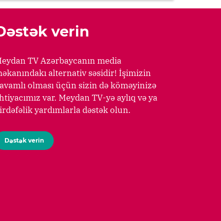
Dəstək verin
eydan TV Azərbaycanın media
əkanındakı alternativ səsidir! İşimizin
avamlı olması üçün sizin də köməyinizə
htiyacımız var. Meydan TV-yə aylıq və ya
irdəfəlik yardımlarla dəstək olun.
Dəstək verin