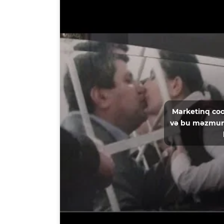
Marketinq coo
və bu məzmun