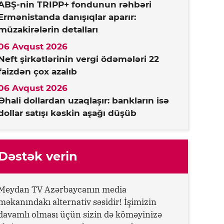
ABŞ-nin TRIPP+ fondunun rəhbəri
Ermənistanda danışıqlar aparır:
müzakirələrin detalları
06 Avqust 2026
Neft şirkətlərinin vergi ödəmələri 22
faizdən çox azalıb
06 Avqust 2026
Əhali dollardan uzaqlaşır: bankların isə
dollar satışı kəskin aşağı düşüb
Dəstək verin
Meydan TV Azərbaycanın media
məkanındakı alternativ səsidir! İşimizin
davamlı olması üçün sizin də köməyinizə