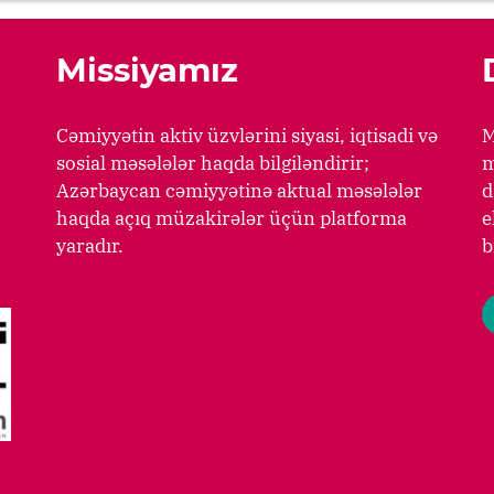
Missiyamız
Cəmiyyətin aktiv üzvlərini siyasi, iqtisadi və
M
sosial məsələlər haqda bilgiləndirir;
m
Azərbaycan cəmiyyətinə aktual məsələlər
d
haqda açıq müzakirələr üçün platforma
e
yaradır.
b