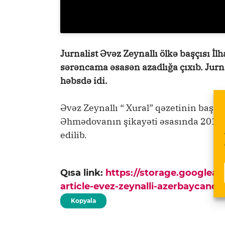
Jurnalist Əvəz Zeynallı ölkə başçısı İ
sərəncama əsasən azadlığa çıxıb. Jur
həbsdə idi.
Əvəz Zeynallı “ Xural” qəzetinin baş r
Əhmədovanın şikayəti əsasında 2011-ci
edilib.
Qısa link:
https://storage.googlea
article-evez-zeynalli-azerbaycanda
Kopyala