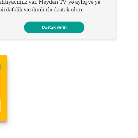
ehtiyacımız var. Meydan TV-yə aylıq və ya
birdəfəlik yardımlarla dəstək olun.
Dəstək verin