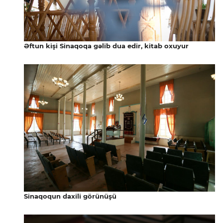
Əftun kişi Sinaqoqa gəlib dua edir, kitab oxuyur
Sinaqoqun daxili görünüşü