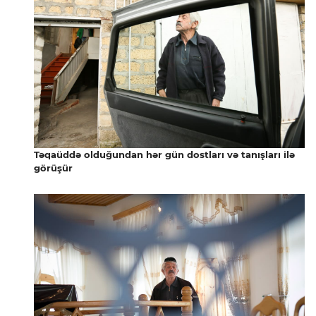
Təqaüddə olduğundan hər gün dostları və tanışları ilə
görüşür