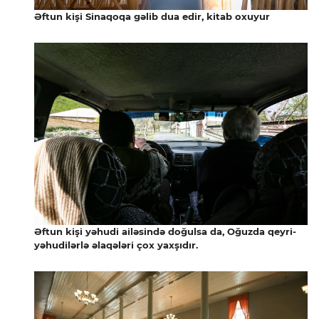
Əftun kişi Sinaqoqa gəlib dua edir, kitab oxuyur
Əftun kişi yəhudi ailəsində doğulsa da, Oğuzda qeyri-
yəhudilərlə əlaqələri çox yaxşıdır.