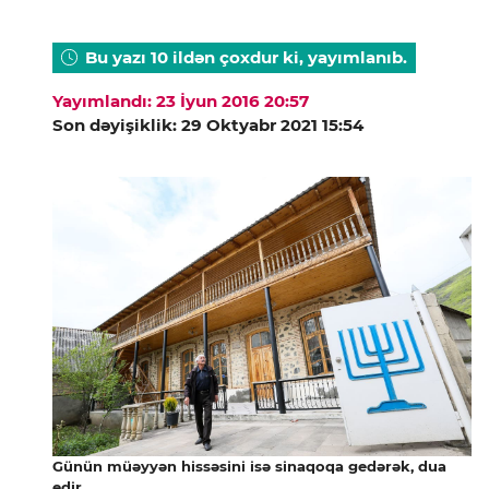
Bu yazı 10 ildən çoxdur ki, yayımlanıb.
Yayımlandı: 23 İyun 2016 20:57
Son dəyişiklik: 29 Oktyabr 2021 15:54
Günün müəyyən hissəsini isə sinaqoqa gedərək, dua
edir