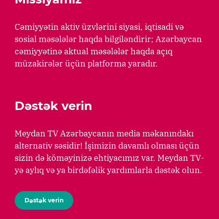
Cəmiyyətin aktiv üzvlərini siyasi, iqtisadi və
sosial məsələlər haqda bilgiləndirir; Azərbaycan
cəmiyyətinə aktual məsələlər haqda açıq
müzakirələr üçün platforma yaradır.
Dəstək verin
Meydan TV Azərbaycanın media məkanındakı
alternativ səsidir! İşimizin davamlı olması üçün
sizin də köməyinizə ehtiyacımız var. Meydan TV-
yə aylıq və ya birdəfəlik yardımlarla dəstək olun.
Dəstək verin