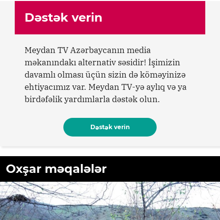
Dəstək verin
Meydan TV Azərbaycanın media
məkanındakı alternativ səsidir! İşimizin
davamlı olması üçün sizin də köməyinizə
ehtiyacımız var. Meydan TV-yə aylıq və ya
birdəfəlik yardımlarla dəstək olun.
Dəstək verin
Oxşar məqalələr