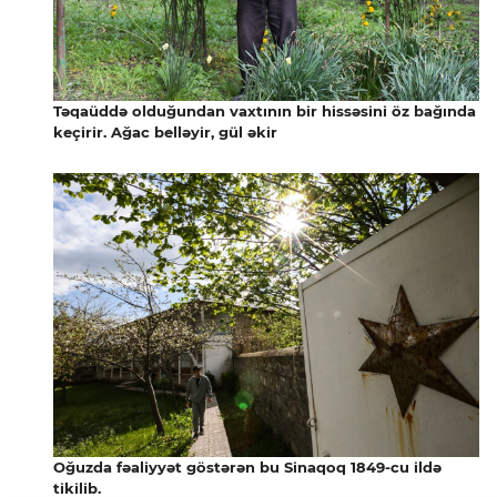
Təqaüddə olduğundan vaxtının bir hissəsini öz bağında
keçirir. Ağac belləyir, gül əkir
Oğuzda fəaliyyət göstərən bu Sinaqoq 1849-cu ildə
tikilib.