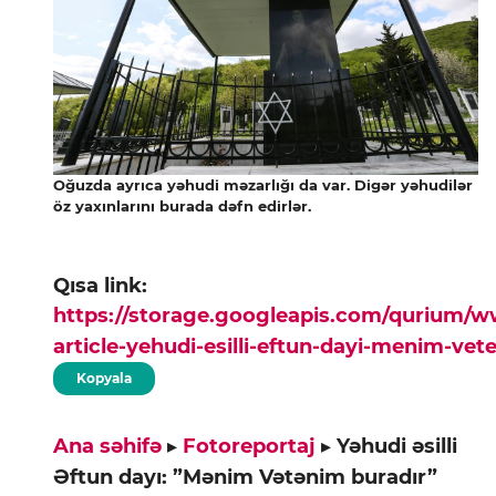
Oğuzda ayrıca yəhudi məzarlığı da var. Digər yəhudilər
öz yaxınlarını burada dəfn edirlər.
Qısa link:
https://storage.googleapis.com/qurium/
article-yehudi-esilli-eftun-dayi-menim-vet
Kopyala
Ana səhifə
▸
Fotoreportaj
▸
Yəhudi əsilli
Əftun dayı: ”Mənim Vətənim buradır”