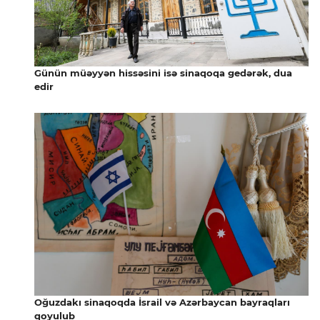
Günün müəyyən hissəsini isə sinaqoqa gedərək, dua
edir
Oğuzdakı sinaqoqda İsrail və Azərbaycan bayraqları
qoyulub