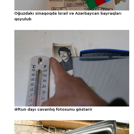
Oğuzdakı sinaqoqda İsrail və Azərbaycan bayraqları
qoyulub
Əftun dayı cavanlıq fotosunu göstərir