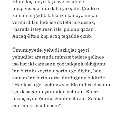
Əftun kişi deyir ki, sovet vaxtı ilə
müqayisədə indi daha yaxşıdır. Çünki o
zamanlar gedib fəhləlik eləməyə imkan
vermirdilər. İndi isə öz təbiricə desək,
“harada istəyirsən işlə, pulunu qazan”.
Ancaq Əftun kişi artıq təqaüdə çıxıb.
Ümumiyyətlə, yəhudi azlıqlar qeyri-
yəhudilər arasında münasibətlərə gəlincə
isə hər iki camaatın çox istiqanlı olduğunu,
bir-birinin xeyrinə-şərinə getdiyini, hər
zaman bir-birinə arxa durduğunu bildirdi:
“Hər kəslə get-gəlimiz var. Elə indicə dostum
Qardaşağanın yanından gəlirəm. Bir az
naxoşlayıb. Yanına gedib-gəlirəm. Söhbət
edirəm ki, sıxılmasın”.