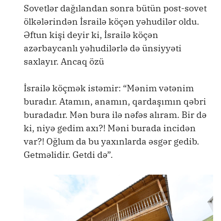
Sovetlər dağılandan sonra bütün post-sovet
ölkələrindən İsrailə köçən yəhudilər oldu.
Əftun kişi deyir ki, İsrailə köçən
azərbaycanlı yəhudilərlə də ünsiyyəti
saxlayır. Ancaq özü
İsrailə köçmək istəmir: “Mənim vətənim
buradır. Atamın, anamın, qardaşımın qəbri
buradadır. Mən bura ilə nəfəs alıram. Bir də
ki, niyə gedim axı?! Məni burada incidən
var?! Oğlum da bu yaxınlarda əsgər gedib.
Getməlidir. Getdi də”.