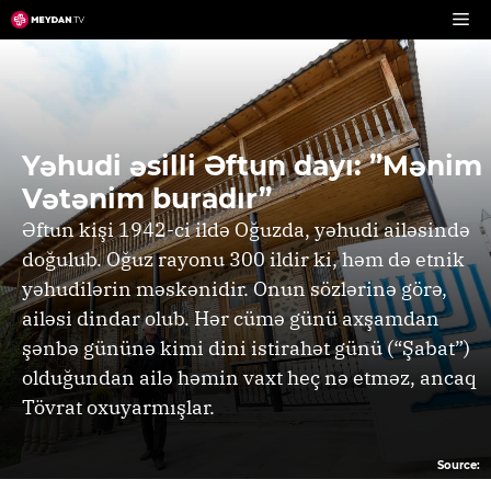
Skip
to
content
Yəhudi əsilli Əftun dayı: ”Mənim
Vətənim buradır”
Əftun kişi 1942-ci ildə Oğuzda, yəhudi ailəsində
doğulub. Oğuz rayonu 300 ildir ki, həm də etnik
yəhudilərin məskənidir. Onun sözlərinə görə,
ailəsi dindar olub. Hər cümə günü axşamdan
şənbə gününə kimi dini istirahət günü (“Şabat”)
olduğundan ailə həmin vaxt heç nə etməz, ancaq
Tövrat oxuyarmışlar.
Source: