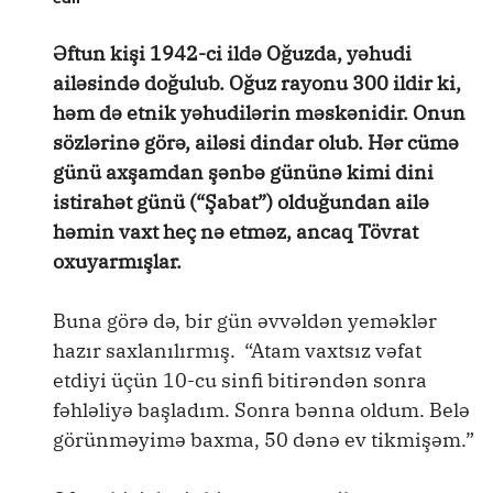
Əftun kişi 1942-ci ildə Oğuzda, yəhudi
ailəsində doğulub. Oğuz rayonu 300 ildir ki,
həm də etnik yəhudilərin məskənidir. Onun
sözlərinə görə, ailəsi dindar olub. Hər cümə
günü axşamdan şənbə gününə kimi dini
istirahət günü (“Şabat”) olduğundan ailə
həmin vaxt heç nə etməz, ancaq Tövrat
oxuyarmışlar.
Buna görə də, bir gün əvvəldən yeməklər
hazır saxlanılırmış. “Atam vaxtsız vəfat
etdiyi üçün 10-cu sinfi bitirəndən sonra
fəhləliyə başladım. Sonra bənna oldum. Belə
görünməyimə baxma, 50 dənə ev tikmişəm.”