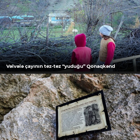
Vəlvələ çayının tez-tez “yuduğu” Qonaqkənd