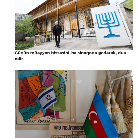
Günün müəyyən hissəsini isə sinaqoqa gedərək, dua
edir