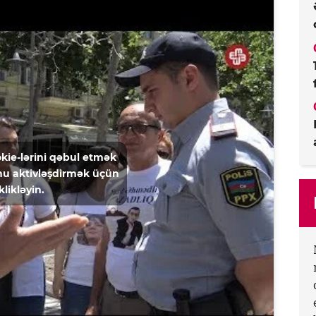
kie-lərini qəbul etmək
u aktivləşdirmək üçün
klikləyin.