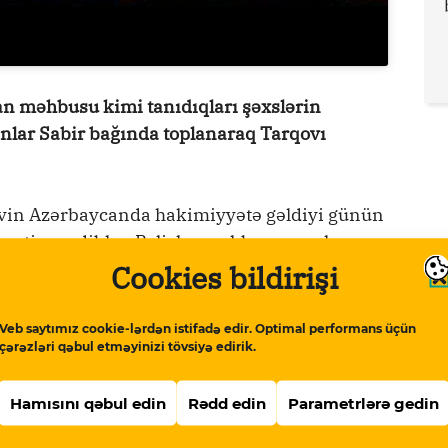
dan məhbusu kimi tanıdıqları şəxslərin
Onlar Sabir bağında toplanaraq Tarqovı
evin Azərbaycanda hakimiyyətə gəldiyi günün
etiraz ediblər. Polislər məhbus yaxınlarını
Cookies bildirişi
rıblar və daha sonra sərbəst buraxıblar.
 xəsarət alıb. Onlar polisin təhqiri ilə də
Veb saytımız cookie-lərdən istifadə edir. Optimal performans üçün
çərəzləri qəbul etməyinizi tövsiyə edirik.
Hamısını qəbul edin
Rədd edin
Parametrlərə gedin
pis.com/qurium/www.meydan.tv/az-