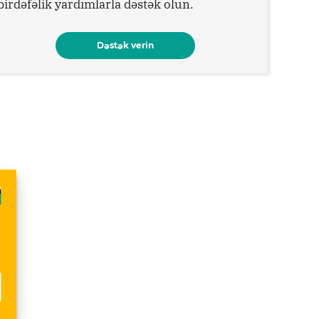
birdəfəlik yardımlarla dəstək olun.
Dəstək verin