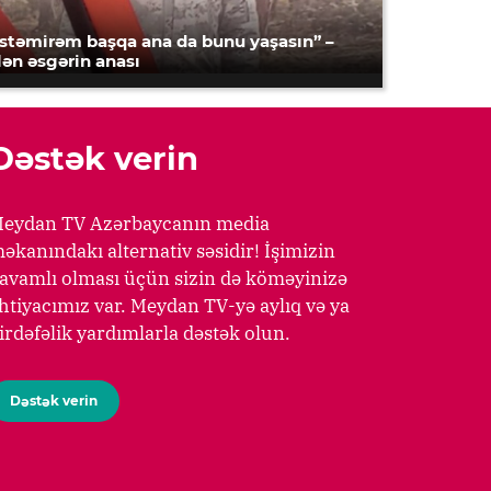
İstəmirəm başqa ana da bunu yaşasın” –
lən əsgərin anası
Dəstək verin
eydan TV Azərbaycanın media
əkanındakı alternativ səsidir! İşimizin
avamlı olması üçün sizin də köməyinizə
htiyacımız var. Meydan TV-yə aylıq və ya
irdəfəlik yardımlarla dəstək olun.
Dəstək verin