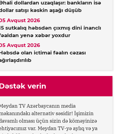
Əhali dollardan uzaqlaşır: bankların isə
dollar satışı kəskin aşağı düşüb
05 Avqust 2026
15 sutkalıq həbsdən çıxmış dini inanclı
fəaldan yenə xəbər yoxdur
05 Avqust 2026
Həbsdə olan ictimai fəalın cəzası
ağırlaşdırılıb
Dəstək verin
Meydan TV Azərbaycanın media
məkanındakı alternativ səsidir! İşimizin
davamlı olması üçün sizin də köməyinizə
ehtiyacımız var. Meydan TV-yə aylıq və ya