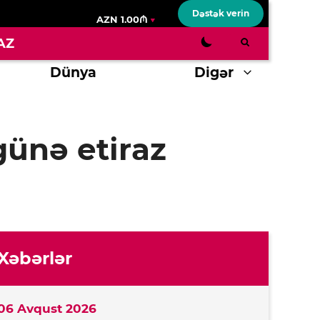
Dəstək verin
AZN 1.00₼
AZ
Dünya
Digər
günə etiraz
Xəbərlər
06 Avqust 2026