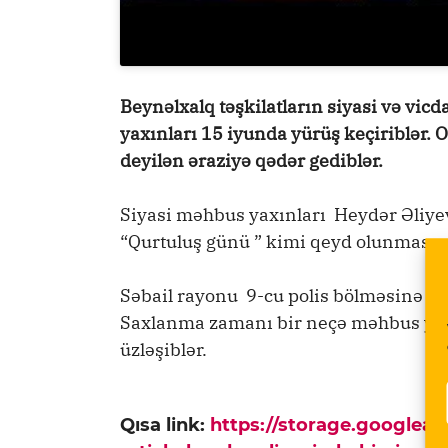
Beynəlxalq təşkilatların siyasi və vic
yaxınları 15 iyunda yürüş keçiriblər. 
deyilən əraziyə qədər gediblər.
Siyasi məhbus yaxınları Heydər Əliy
“Qurtuluş günü ” kimi qeyd olunmasına 
Səbail rayonu 9-cu polis bölməsinə apa
Saxlanma zamanı bir neçə məhbus yaxını
üzləşiblər.
Qısa link:
https://storage.googlea