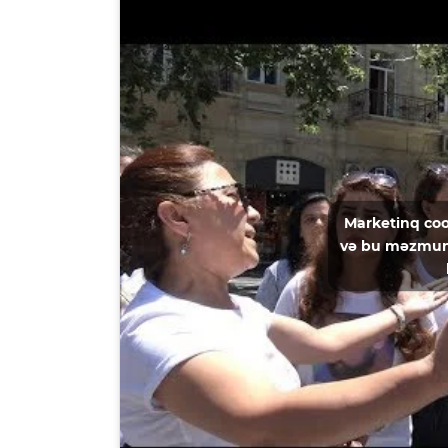
Marketinq coo
və bu məzmun