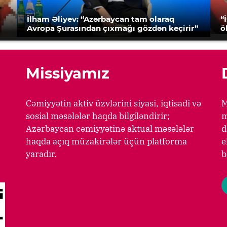
İlham Əliyev: “Azərbaycan tam olaraq
“
Avropa Şurasından çıxmağı gözdən keçirir”
ö
Missiyamız
Cəmiyyətin aktiv üzvlərini siyasi, iqtisadi və
M
sosial məsələlər haqda bilgiləndirir;
m
Azərbaycan cəmiyyətinə aktual məsələlər
d
haqda açıq müzakirələr üçün platforma
e
yaradır.
b