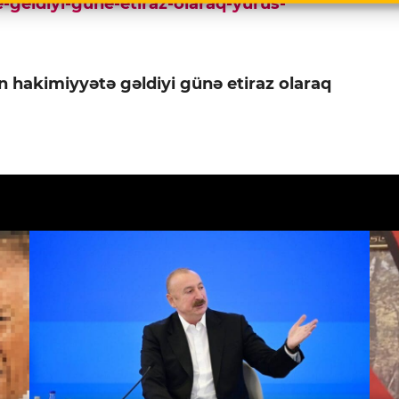
e-geldiyi-gune-etiraz-olaraq-yurus-
n hakimiyyətə gəldiyi günə etiraz olaraq