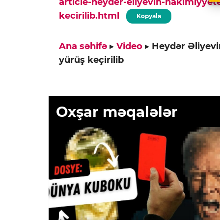
article-heyder-eliyevin-hakimiyyet
kecirilib.html
Kopyala
Ana səhifə
▸
Video
▸
Heydər Əliyevi
yürüş keçirilib
Oxşar məqalələr