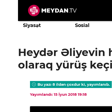
Skip
to
content
Siyasət
Sosial
Heydər Əliyevin 
olaraq yürüş keçi
Bu yazı 8 ildən çoxdur ki, yayımlanıb.
Yayımlandı: 15 İyun 2018 19:18