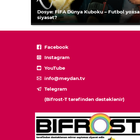
Dosye: FİFA Dünya Kuboku – Futbol yoxsa
siyasət?
Facebook
Instagram
YouTube
info@meydan.tv
Telegram
(Bifrost-T tərəfindən dəstəklənir)