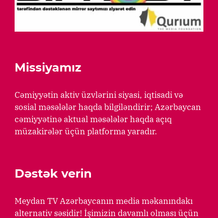
Missiyamız
Cəmiyyətin aktiv üzvlərini siyasi, iqtisadi və
sosial məsələlər haqda bilgiləndirir; Azərbaycan
cəmiyyətinə aktual məsələlər haqda açıq
müzakirələr üçün platforma yaradır.
Dəstək verin
Meydan TV Azərbaycanın media məkanındakı
alternativ səsidir! İşimizin davamlı olması üçün