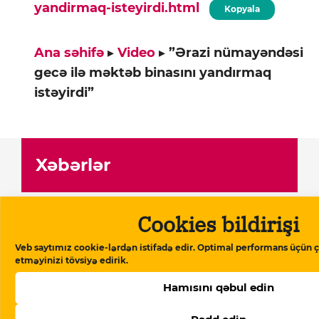
yandirmaq-isteyirdi.html
Kopyala
Ana səhifə
▸
Video
▸
”Ərazi nümayəndəsi
gecə ilə məktəb binasını yandırmaq
istəyirdi”
Xəbərlər
06 Avqust 2026
Cookies bildirişi
ABŞ-nin TRIPP+ fondunun rəhbəri
Veb saytımız cookie-lərdən istifadə edir. Optimal performans üçün ç
Ermənistanda danışıqlar aparır:
etməyinizi tövsiyə edirik.
müzakirələrin detalları
Hamısını qəbul edin
06 Avqust 2026
Neft şirkətlərinin vergi ödəmələri 22