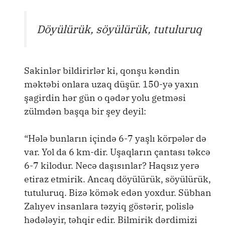
Döyülürük, söyülürük, tutuluruq
Sakinlər bildirirlər ki, qonşu kəndin
məktəbi onlara uzaq düşür. 150-yə yaxın
şagirdin hər gün o qədər yolu getməsi
zülmdən başqa bir şey deyil:
“Hələ bunların içində 6-7 yaşlı körpələr də
var. Yol da 6 km-dir. Uşaqların çantası təkcə
6-7 kilodur. Necə daşısınlar? Haqsız yerə
etiraz etmirik. Ancaq döyülürük, söyülürük,
tutuluruq. Bizə kömək edən yoxdur. Sübhan
Zalıyev insanlara təzyiq göstərir, polislə
hədələyir, təhqir edir. Bilmirik dərdimizi