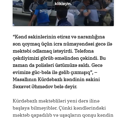
klikləyin.
“Kənd sakinlərinin etiraz və narazılığına
son qoymaq üçün icra nümayəndəsi gecə ilə
məktəbi odlamaq istəyirdi. Telefona
çəkdiyimizi görüb əməlindən çəkindi. Bu
zaman da polisləri üstümüzə saldı. Gecə
evimizə güc-bəla ilə gəlib çıxmışıq”, –
Masallının Kürdəbazlı kəndinin sakini
Səxavət Əhmədov belə deyir.
Kürdəbazlı məktəbliləri yeni dərs ilinə
başlaya bilməyiblər. Çünki kəndlərindəki
məktəb qapadılıb və uşaqların qonşu kəndin