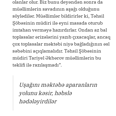
olanlar olur. Biz bunu deyəndən sonra da
müəllimlərin savadının aşağı olduğunu
söylədilər. Müəllimlər bildirirlər ki, Təhsil
Şöbəsinin müdiri ilə eyni masada oturub
imtahan verməyə hazırdırlar. Ondan az bal
toplasalar ərizələrini yazıb çıxacaqlar, ancaq
çox toplasalar məktəbi niyə bağladığının əsl
səbəbini açıqlamalıdır. Təhsil Şöbəsinin
müdiri Tariyel Əkbərov müəllimlərin bu
təklifi ilə razılaşmadı”.
Uşağını məktəbə aparanların
yolunu kəsir, həbslə
hədələyirdilər