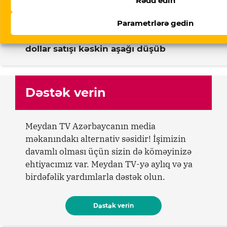
Rədd edin
faizdən çox azalıb
06 Avqust 2026
Parametrlərə gedin
Əhali dollardan uzaqlaşır: bankların isə
dollar satışı kəskin aşağı düşüb
Dəstək verin
Meydan TV Azərbaycanın media
məkanındakı alternativ səsidir! İşimizin
davamlı olması üçün sizin də köməyinizə
ehtiyacımız var. Meydan TV-yə aylıq və ya
birdəfəlik yardımlarla dəstək olun.
Dəstək verin