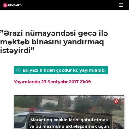
Skip
to
content
”Ərazi nümayəndəsi gecə ilə
məktəb binasını yandırmaq
istəyirdi”
Bu yazı 9 ildən çoxdur ki, yayımlanıb.
Yayımlandı: 23 Sentyabr 2017 21:09
Marketinq cookie-lərini qəbul etmək
və bu məzmunu aktivləşdirmək üçün