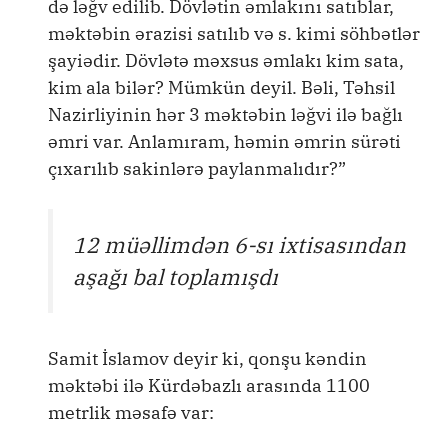
də ləğv edilib. Dövlətin əmlakını satıblar,
məktəbin ərazisi satılıb və s. kimi söhbətlər
şayiədir. Dövlətə məxsus əmlakı kim sata,
kim ala bilər? Mümkün deyil. Bəli, Təhsil
Nazirliyinin hər 3 məktəbin ləğvi ilə bağlı
əmri var. Anlamıram, həmin əmrin sürəti
çıxarılıb sakinlərə paylanmalıdır?”
12 müəllimdən 6-sı ixtisasından
aşağı bal toplamışdı
Samit İslamov deyir ki, qonşu kəndin
məktəbi ilə Kürdəbazlı arasında 1100
metrlik məsafə var: