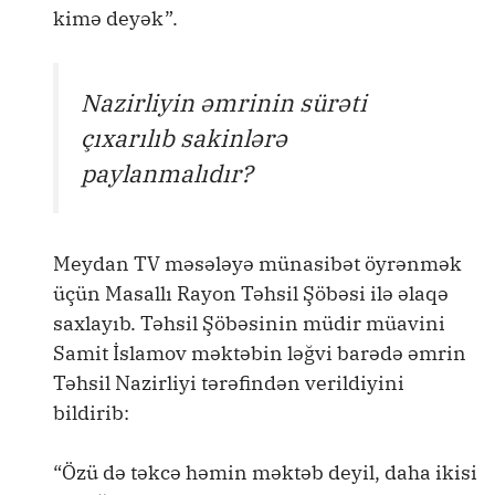
kimə deyək”.
Nazirliyin əmrinin sürəti
çıxarılıb sakinlərə
paylanmalıdır?
Meydan TV məsələyə münasibət öyrənmək
üçün Masallı Rayon Təhsil Şöbəsi ilə əlaqə
saxlayıb. Təhsil Şöbəsinin müdir müavini
Samit İslamov məktəbin ləğvi barədə əmrin
Təhsil Nazirliyi tərəfindən verildiyini
bildirib:
“Özü də təkcə həmin məktəb deyil, daha ikisi