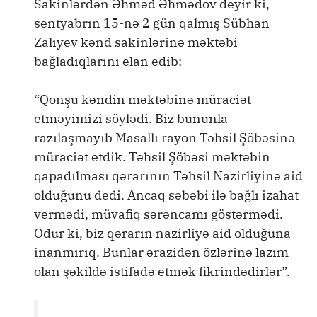
Sakinlərdən Əhməd Əhmədov deyir ki,
sentyabrın 15-nə 2 gün qalmış Sübhan
Zalıyev kənd sakinlərinə məktəbi
bağladıqlarını elan edib:
“Qonşu kəndin məktəbinə müraciət
etməyimizi söylədi. Biz bununla
razılaşmayıb Masallı rayon Təhsil Şöbəsinə
müraciət etdik. Təhsil Şöbəsi məktəbin
qapadılması qərarının Təhsil Nazirliyinə aid
olduğunu dedi. Ancaq səbəbi ilə bağlı izahat
vermədi, müvafiq sərəncamı göstərmədi.
Odur ki, biz qərarın nazirliyə aid olduğuna
inanmırıq. Bunlar ərazidən özlərinə lazım
olan şəkildə istifadə etmək fikrindədirlər”.