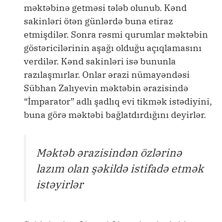
məktəbinə getməsi tələb olunub. Kənd
sakinləri ötən günlərdə buna etiraz
etmişdilər. Sonra rəsmi qurumlar məktəbin
göstəricilərinin aşağı olduğu açıqlamasını
verdilər. Kənd sakinləri isə bununla
razılaşmırlar. Onlar ərazi nümayəndəsi
Sübhan Zalıyevin məktəbin ərazisində
“İmparator” adlı şadlıq evi tikmək istədiyini,
buna görə məktəbi bağlatdırdığını deyirlər.
Məktəb ərazisindən özlərinə
lazım olan şəkildə istifadə etmək
istəyirlər