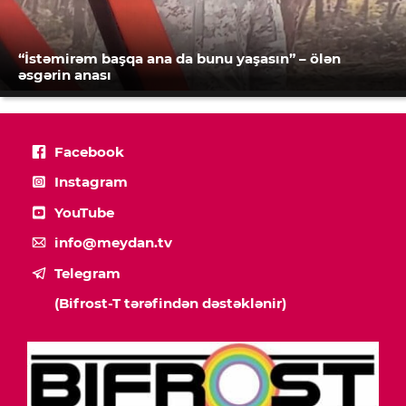
“İstəmirəm başqa ana da bunu yaşasın” – ölən
əsgərin anası
Facebook
Instagram
YouTube
info@meydan.tv
Telegram
(Bifrost-T tərəfindən dəstəklənir)