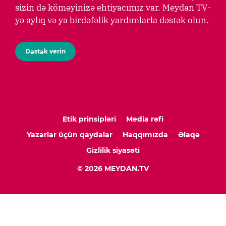
sizin də köməyinizə ehtiyacımız var. Meydan TV-
yə aylıq və ya birdəfəlik yardımlarla dəstək olun.
Dəstək verin
Etik prinsipləri
Media rəfi
Yazarlar üçün qaydalar
Haqqımızda
Əlaqə
Gizlilik siyasəti
© 2026 MEYDAN.TV