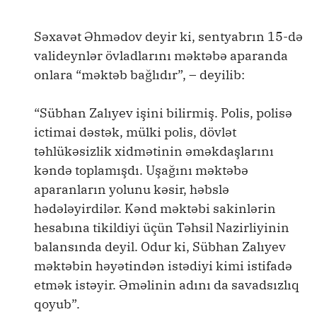
Səxavət Əhmədov deyir ki, sentyabrın 15-də
valideynlər övladlarını məktəbə aparanda
onlara “məktəb bağlıdır”, – deyilib:
“Sübhan Zalıyev işini bilirmiş. Polis, polisə
ictimai dəstək, mülki polis, dövlət
təhlükəsizlik xidmətinin əməkdaşlarını
kəndə toplamışdı. Uşağını məktəbə
aparanların yolunu kəsir, həbslə
hədələyirdilər. Kənd məktəbi sakinlərin
hesabına tikildiyi üçün Təhsil Nazirliyinin
balansında deyil. Odur ki, Sübhan Zalıyev
məktəbin həyətindən istədiyi kimi istifadə
etmək istəyir. Əməlinin adını da savadsızlıq
qoyub”.