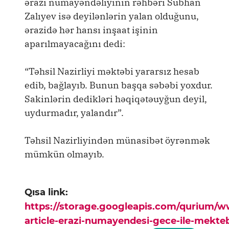
ərazi nümayəndəliyinin rəhbəri Sübhan
Zalıyev isə deyilənlərin yalan olduğunu,
ərazidə hər hansı inşaat işinin
aparılmayacağını dedi:
“Təhsil Nazirliyi məktəbi yararsız hesab
edib, bağlayıb. Bunun başqa səbəbi yoxdur.
Sakinlərin dedikləri həqiqətəuyğun deyil,
uydurmadır, yalandır”.
Təhsil Nazirliyindən münasibət öyrənmək
mümkün olmayıb.
Qısa link:
https://storage.googleapis.com/qurium/
article-erazi-numayendesi-gece-ile-mekteb