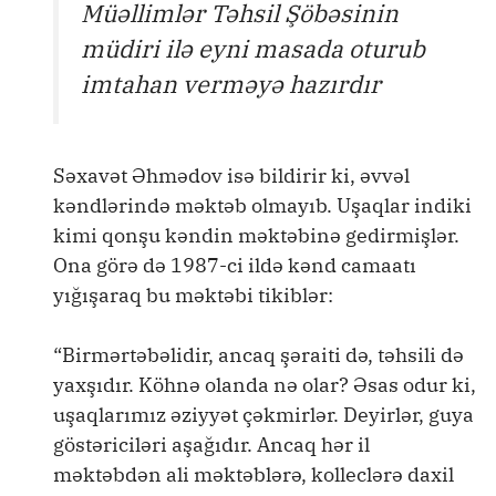
Müəllimlər Təhsil Şöbəsinin
müdiri ilə eyni masada oturub
imtahan verməyə hazırdır
Səxavət Əhmədov isə bildirir ki, əvvəl
kəndlərində məktəb olmayıb. Uşaqlar indiki
kimi qonşu kəndin məktəbinə gedirmişlər.
Ona görə də 1987-ci ildə kənd camaatı
yığışaraq bu məktəbi tikiblər:
“Birmərtəbəlidir, ancaq şəraiti də, təhsili də
yaxşıdır. Köhnə olanda nə olar? Əsas odur ki,
uşaqlarımız əziyyət çəkmirlər. Deyirlər, guya
göstəriciləri aşağıdır. Ancaq hər il
məktəbdən ali məktəblərə, kolleclərə daxil