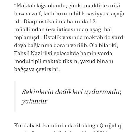
“Məktəb ləğv olundu, çünki maddi-texniki
bazası zəif, kadrlarının bilik səviyyəsi aşağı
idi. Diaqnostika imtahanında 12
müəllimdən 6-sı ixtisasından aşağı bal
toplamışdı. Üstəlik yaxında məktəb də vardı
deyə bağlanma qərarı verilib. Ola bilər ki,
Təhsil Nazirliyi gələcəkdə həmin yerdə
modul tipli məktəb tiksin, yaxud binanı
bağçaya çevirsin”.
Sakinlərin dedikləri uydurmadır,
yalandır
Kürdəbazlı kəndinin daxil olduğu Qarğalıq