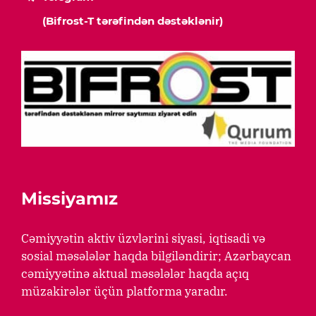
(Bifrost-T tərəfindən dəstəklənir)
Missiyamız
Cəmiyyətin aktiv üzvlərini siyasi, iqtisadi və
sosial məsələlər haqda bilgiləndirir; Azərbaycan
cəmiyyətinə aktual məsələlər haqda açıq
müzakirələr üçün platforma yaradır.