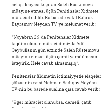
aclıq aksiyası keçirən Saleh Rüstəmovu
müayinə etməsi üçün Penitinsiar Xidmətə
müraciət edilib. Bu barədə vəkil Bəhruz
Bayramov Meydan TV-yə məlumat verib:
“Noyabrın 26-da Penitensiar Xidmətə
təqdim olunan müraciətimizdə Adil
Qeybullanın gün ərzində Saleh Rüstəmovu
müayinə etməsi üçün şərait yaradılmasını
istəyirik. Hələ cavab almamışıq”.
Penitensiar Xidmətin ictimaiyyətlə əlaqələr
şöbəsinin rəisi Mehman Sadıqov Meydan
TV-nin bu barədə sualına qısa cavab verib:
“Əgər müraciət olunubsa, deməli, çatıb.