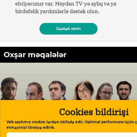
ehtiyacımız var. Meydan TV-yə aylıq və ya
birdəfəlik yardımlarla dəstək olun.
Dəstək verin
Oxşar məqalələr
Cookies bildirişi
Veb saytımız cookie-lərdən istifadə edir. Optimal performans üçün ç
etməyinizi tövsiyə edirik.