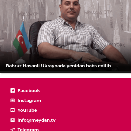
Bəhruz Həsənli Ukraynada yenidən həbs edilib
Facebook
Instagram
YouTube
info@meydan.tv
Telegram