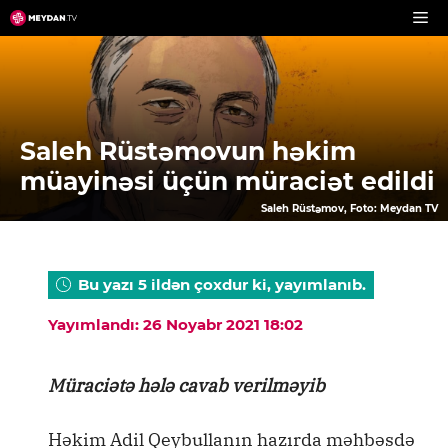
Skip
to
content
Saleh Rüstəmovun həkim
müayinəsi üçün müraciət edildi
Saleh Rüstəmov, Foto: Meydan TV
Bu yazı 5 ildən çoxdur ki, yayımlanıb.
Yayımlandı: 26 Noyabr 2021 18:02
Müraciətə hələ cavab verilməyib
Həkim Adil Qeybullanın hazırda məhbəsdə