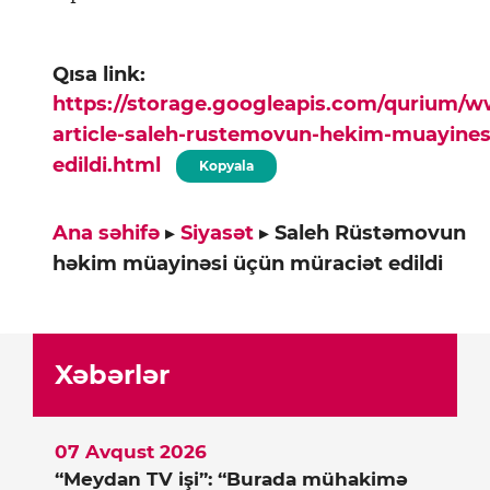
Qısa link:
https://storage.googleapis.com/qurium/
article-saleh-rustemovun-hekim-muayines
edildi.html
Kopyala
Ana səhifə
▸
Siyasət
▸
Saleh Rüstəmovun
həkim müayinəsi üçün müraciət edildi
Xəbərlər
07 Avqust 2026
“Meydan TV işi”: “Burada mühakimə