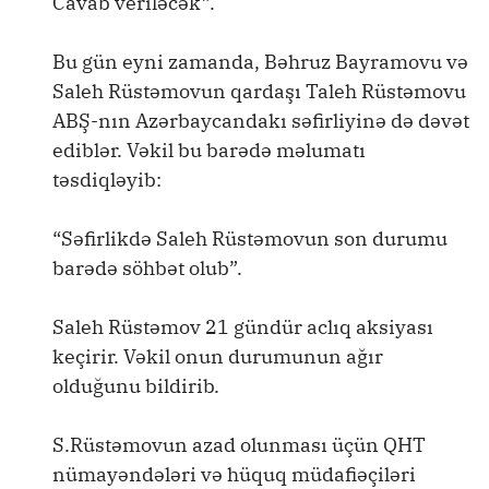
Cavab veriləcək”.
Bu gün eyni zamanda, Bəhruz Bayramovu və
Saleh Rüstəmovun qardaşı Taleh Rüstəmovu
ABŞ-nın Azərbaycandakı səfirliyinə də dəvət
ediblər. Vəkil bu barədə məlumatı
təsdiqləyib:
“Səfirlikdə Saleh Rüstəmovun son durumu
barədə söhbət olub”.
Saleh Rüstəmov 21 gündür aclıq aksiyası
keçirir. Vəkil onun durumunun ağır
olduğunu bildirib.
S.Rüstəmovun azad olunması üçün QHT
nümayəndələri və hüquq müdafiəçiləri