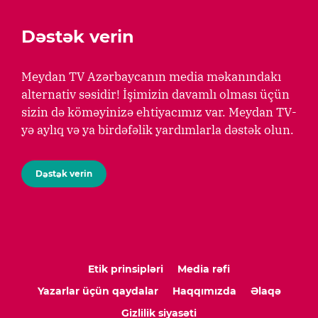
Dəstək verin
Meydan TV Azərbaycanın media məkanındakı
alternativ səsidir! İşimizin davamlı olması üçün
sizin də köməyinizə ehtiyacımız var. Meydan TV-
yə aylıq və ya birdəfəlik yardımlarla dəstək olun.
Dəstək verin
Etik prinsipləri
Media rəfi
Yazarlar üçün qaydalar
Haqqımızda
Əlaqə
Gizlilik siyasəti