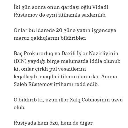
İki gün sonra onun qardaşı oğlu Vidadi
Rüstəmov də eyni ittihamla saxlanılıb.
Onlar bu idarədə 20 günə yaxın işgəncəyə
məruz qaldıqlarını bildiriblər.
Baş Prokurorluq və Daxili İşlər Nazirliyinin
(DİN) yaydığı birgə məlumatda iddia olunub
ki, onlar çirkli pul vəsaitlərini
leqallaşdırmaqda ittiham olunurlar. Amma
Saleh Rüstəmov ittihamı rədd edib.
O bildirib ki, uzun illər Xalq Cəbhəsinin üzvü
olub.
Rusiyada həm özü, həm də digər