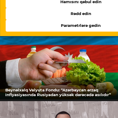
Hamısını qəbul edin
“Meydan TV işi”: “Burada mühakimə olunan
Azərbaycan cəmiyyətinin vicdanıdır”
Rədd edin
Parametrlərə gedin
Beynəlxalq Valyuta Fondu: “Azərbaycan ərzaq
inflyasiyasında Rusiyadan yüksək dərəcədə asılıdır”