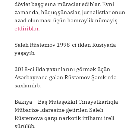
dövlət başçısına müraciət ediblər. Eyni
zamanda, hüquqşünaslar, jurnalistlər onun
azad olunması üçün həmrəylik nümayiş
etdiriblər
.
Saleh Rüstəmov 1998-ci ildən Rusiyada
yaşayıb.
2018-ci ildə yaxınlarını görmək üçün
Azərbaycana gələn Rüstəmov Şəmkirdə
saxlanılıb.
Bakıya – Baş Mütəşəkkil Cinayətkarlıqla
Mübarizə İdarəsinə gətirilən Saleh
Rüstəmova qarşı narkotik ittihamı irəli
sürülüb.