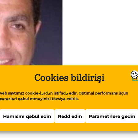
Cookies bildirişi
Veb saytımız cookie-lərdən istifadə edir. Optimal performans üçün
çərəzləri qəbul etməyinizi tövsiyə edirik.
Hamısını qəbul edin
Rədd edin
Parametrlərə gedin
kmə Müəssisəsində saxlanılsa da, səhhətində
ensiar Xidmətin Müalicə Müəssisəsinə