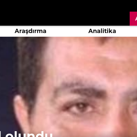
Araşdırma
Analitika
d olundu