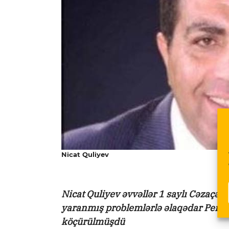
Nicat Quliyev
Nicat Quliyev əvvəllər 1 saylı Cəzaçə
yaranmış problemlərlə əlaqədar Penit
köçürülmüşdü