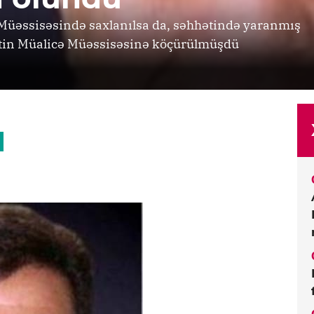
 Müəssisəsində saxlanılsa da, səhhətində yaranmış
ətin Müalicə Müəssisəsinə köçürülmüşdü