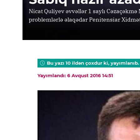
Nicat Quliyev əvvəllər 1 saylı Cəzaçəkmə
problemlərlə əlaqədar Penitensiar Xidm
Bu yazı 10 ildən çoxdur ki, yayımlanıb.
Yayımlandı: 6 Avqust 2016 14:51