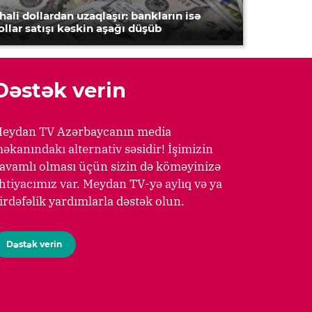
hali dollardan uzaqlaşır: bankların isə
ollar satışı kəskin aşağı düşüb
Dəstək verin
eydan TV Azərbaycanın media
əkanındakı alternativ səsidir! İşimizin
avamlı olması üçün sizin də köməyinizə
htiyacımız var. Meydan TV-yə aylıq və ya
irdəfəlik yardımlarla dəstək olun.
Dəstək verin