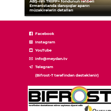
ABŞ-nin TRIPP+ fondunun rəhbəri
Ermənistanda danışıqlar aparır:
müzakirələrin detalları
Facebook
Instagram
YouTube
info@meydan.tv
Telegram
(Bifrost-T tərəfindən dəstəklənir)