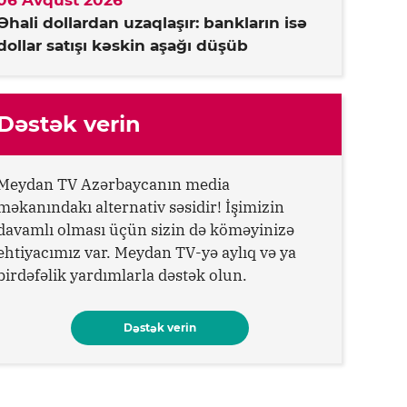
06 Avqust 2026
Əhali dollardan uzaqlaşır: bankların isə
dollar satışı kəskin aşağı düşüb
Dəstək verin
Meydan TV Azərbaycanın media
məkanındakı alternativ səsidir! İşimizin
davamlı olması üçün sizin də köməyinizə
ehtiyacımız var. Meydan TV-yə aylıq və ya
birdəfəlik yardımlarla dəstək olun.
Dəstək verin