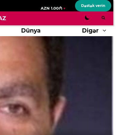
Dəstək verin
AZN 1.00₼
AZ
Dünya
Digər