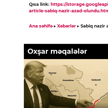
Qısa link:
https://storage.googlea
article-sabiq-nazir-azad-olundu.ht
Ana səhifə
▸
Xəbərlər
▸
Sabiq nazir
Oxşar məqalələr