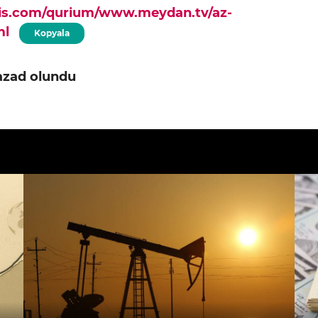
pis.com/qurium/www.meydan.tv/az-
ml
Kopyala
 azad olundu