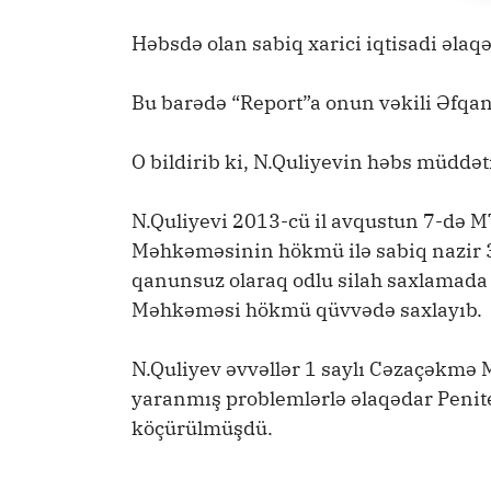
Həbsdə olan sabiq xarici iqtisadi əlaqə
Bu barədə “Report”a onun vəkili Əfq
O bildirib ki, N.Quliyevin həbs müddəti
N.Quliyevi 2013-cü il avqustun 7-də 
Məhkəməsinin hökmü ilə sabiq nazir 
qanunsuz olaraq odlu silah saxlamada t
Məhkəməsi hökmü qüvvədə saxlayıb.
N.Quliyev əvvəllər 1 saylı Cəzaçəkmə 
yaranmış problemlərlə əlaqədar Penit
köçürülmüşdü.