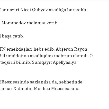
lər naziri Nicat Quliyev azadlığa buraxılıb.
an Məmmədov məlumat verib.
 başa çatıb.
MTN əməkdaşları həbs edib. Abşeron Rayon
3 il müddətinə azadlıqdan məhrum olunub. O,
əqsirli bilinib. Sumqayıt Apellyasiya
Müəssisəsində saxlanılsa da, səhhətində
ensiar Xidmətin Müalicə Müəssisəsinə