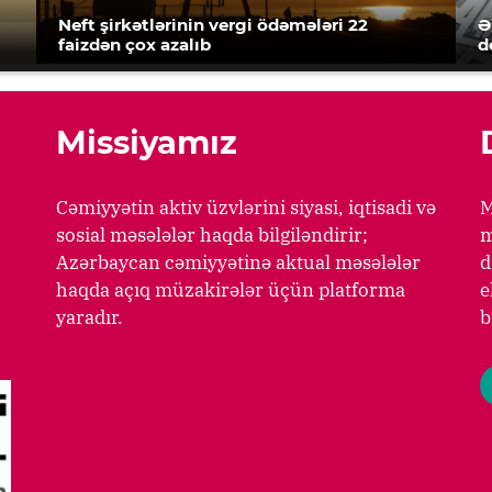
Neft şirkətlərinin vergi ödəmələri 22
Ə
faizdən çox azalıb
d
Missiyamız
Cəmiyyətin aktiv üzvlərini siyasi, iqtisadi və
M
sosial məsələlər haqda bilgiləndirir;
m
Azərbaycan cəmiyyətinə aktual məsələlər
d
haqda açıq müzakirələr üçün platforma
e
yaradır.
b