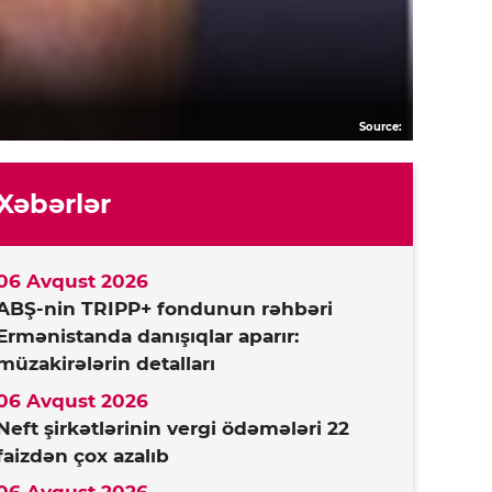
Source:
Xəbərlər
06 Avqust 2026
ABŞ-nin TRIPP+ fondunun rəhbəri
Ermənistanda danışıqlar aparır:
müzakirələrin detalları
06 Avqust 2026
Neft şirkətlərinin vergi ödəmələri 22
faizdən çox azalıb