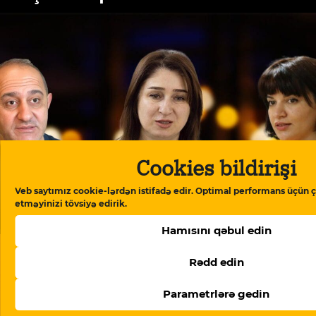
Cookies bildirişi
Veb saytımız cookie-lərdən istifadə edir. Optimal performans üçün ç
etməyinizi tövsiyə edirik.
Möhtəşəm adamlar
Hamısını qəbul edin
Rədd edin
Parametrlərə gedin