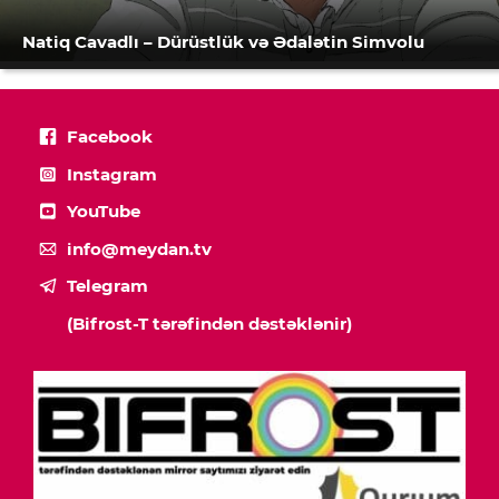
Natiq Cavadlı – Dürüstlük və Ədalətin Simvolu
Facebook
Instagram
YouTube
info@meydan.tv
Telegram
(Bifrost-T tərəfindən dəstəklənir)