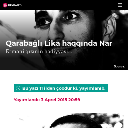
Skip
to
content
Qarabağlı Lika haqqında Nar
Erməni qızının hədiyyəsi…
Source:
Bu yazı 11 ildən çoxdur ki, yayımlanıb.
Yayımlandı: 3 Aprel 2015 20:59