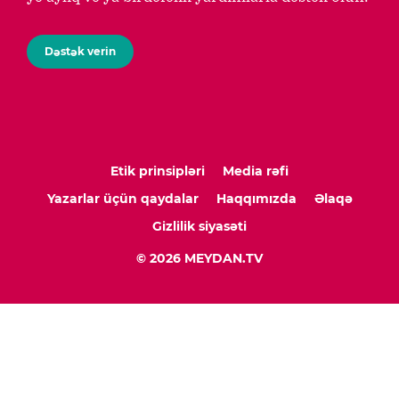
Dəstək verin
Etik prinsipləri
Media rəfi
Yazarlar üçün qaydalar
Haqqımızda
Əlaqə
Gizlilik siyasəti
© 2026 MEYDAN.TV