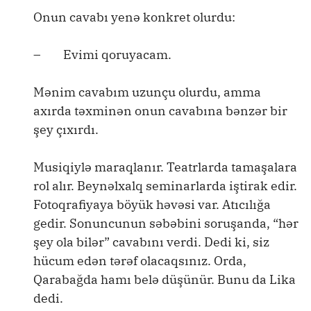
Onun cavabı yenə konkret olurdu:
– Evimi qoruyacam.
Mənim cavabım uzunçu olurdu, amma
axırda təxminən onun cavabına bənzər bir
şey çıxırdı.
Musiqiylə maraqlanır. Teatrlarda tamaşalara
rol alır. Beynəlxalq seminarlarda iştirak edir.
Fotoqrafiyaya böyük həvəsi var. Atıcılığa
gedir. Sonuncunun səbəbini soruşanda, “hər
şey ola bilər” cavabını verdi. Dedi ki, siz
hücum edən tərəf olacaqsınız. Orda,
Qarabağda hamı belə düşünür. Bunu da Lika
dedi.