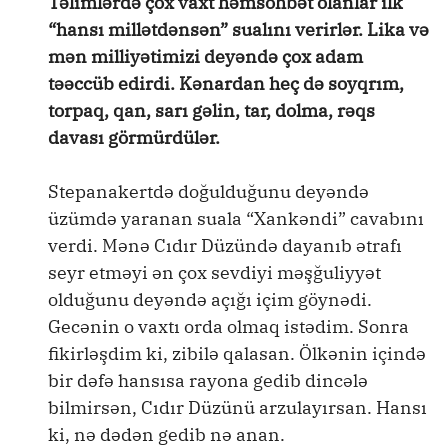
Təlimlərdə çox vaxt həmsöhbət olanlar ilk
“hansı millətdənsən” sualını verirlər. Lika və
mən milliyətimizi deyəndə çox adam
təəccüb edirdi. Kənardan heç də soyqrım,
torpaq, qan, sarı gəlin, tar, dolma, rəqs
davası görmürdülər.
Stepanakertdə doğulduğunu deyəndə
üzümdə yaranan suala “Xankəndi” cavabını
verdi. Mənə Cıdır Düzündə dayanıb ətrafı
seyr etməyi ən çox sevdiyi məşğuliyyət
olduğunu deyəndə açığı içim göynədi.
Gecənin o vaxtı orda olmaq istədim. Sonra
fikirləşdim ki, zibilə qalasan. Ölkənin içində
bir dəfə hansısa rayona gedib dincələ
bilmirsən, Cıdır Düzünü arzulayırsan. Hansı
ki, nə dədən gedib nə anan.