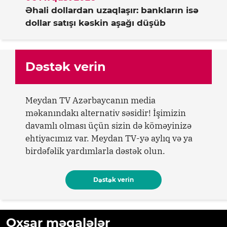
Əhali dollardan uzaqlaşır: bankların isə
dollar satışı kəskin aşağı düşüb
Dəstək verin
Meydan TV Azərbaycanın media
məkanındakı alternativ səsidir! İşimizin
davamlı olması üçün sizin də köməyinizə
ehtiyacımız var. Meydan TV-yə aylıq və ya
birdəfəlik yardımlarla dəstək olun.
Dəstək verin
Oxşar məqalələr