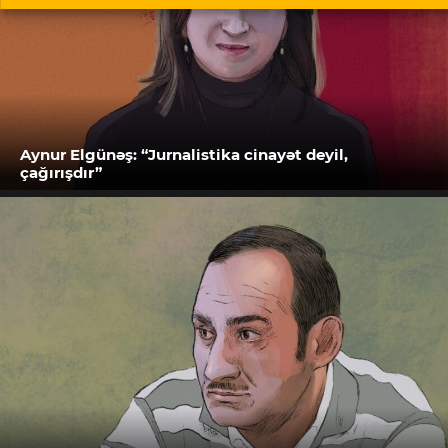
Aynur Elgünəş: “Jurnalistika cinayət deyil,
çağırışdır”