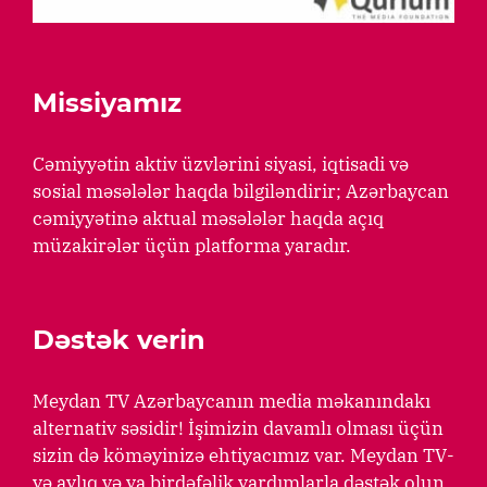
Missiyamız
Cəmiyyətin aktiv üzvlərini siyasi, iqtisadi və
sosial məsələlər haqda bilgiləndirir; Azərbaycan
cəmiyyətinə aktual məsələlər haqda açıq
müzakirələr üçün platforma yaradır.
Dəstək verin
Meydan TV Azərbaycanın media məkanındakı
alternativ səsidir! İşimizin davamlı olması üçün
sizin də köməyinizə ehtiyacımız var. Meydan TV-
yə aylıq və ya birdəfəlik yardımlarla dəstək olun.