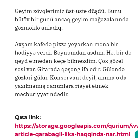
Geyim zövqlərimiz üst-üstə düşdü. Bunu
bütöv bir günü ancaq geyim mağazalarında
gəzməklə anladıq.
Axşam kafedə pizza yeyərkən mənə bir
hədiyyə verdi. Boynumdan asdım. Hə, bir də
qeyd etmədən keçə bilməzdim. Çox gözəl
səsi var. Gitarada qəşəng ifa edir. Güləndə
gözləri gülür. Konservant deyil, amma o da
yazılmamış qanunlara riayət etmək
məcburiyyətindədir.
Qısa link:
https://storage.googleapis.com/qurium/
article-qarabagli-lika-haqqinda-nar.html