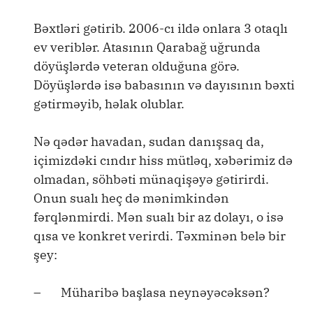
Bəxtləri gətirib. 2006-cı ildə onlara 3 otaqlı
ev veriblər. Atasının Qarabağ uğrunda
döyüşlərdə veteran olduğuna görə.
Döyüşlərdə isə babasının və dayısının bəxti
gətirməyib, həlak olublar.
Nə qədər havadan, sudan danışsaq da,
içimizdəki cındır hiss mütləq, xəbərimiz də
olmadan, söhbəti münaqişəyə gətirirdi.
Onun sualı heç də mənimkindən
fərqlənmirdi. Mən sualı bir az dolayı, o isə
qısa ve konkret verirdi. Təxminən belə bir
şey:
– Müharibə başlasa neynəyəcəksən?