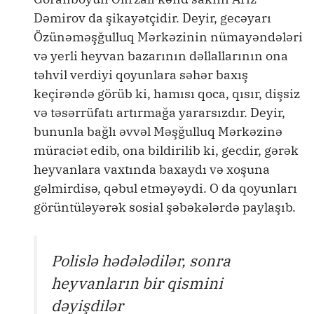
Dəmirov da şikayətçidir. Deyir, gecəyarı
Özünəməşğulluq Mərkəzinin nümayəndələri
və yerli heyvan bazarının dəllallarının ona
təhvil verdiyi qoyunlara səhər baxış
keçirəndə görüb ki, hamısı qoca, qısır, dişsiz
və təsərrüfatı artırmağa yararsızdır. Deyir,
bununla bağlı əvvəl Məşğulluq Mərkəzinə
müraciət edib, ona bildirilib ki, gecdir, gərək
heyvanlara vaxtında baxaydı və xoşuna
gəlmirdisə, qəbul etməyəydi. O da qoyunları
görüntüləyərək sosial şəbəkələrdə paylaşıb.
Polislə hədələdilər, sonra
heyvanların bir qismini
dəyişdilər