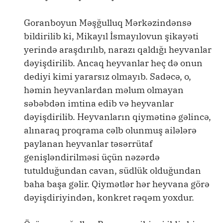
Goranboyun Məşğulluq Mərkəzindənsə
bildirilib ki, Mikayıl İsmayılovun şikayəti
yerində araşdırılıb, narazı qaldığı heyvanlar
dəyişdirilib. Ancaq heyvanlar heç də onun
dediyi kimi yararsız olmayıb. Sadəcə, o,
həmin heyvanlardan məlum olmayan
səbəbdən imtina edib və heyvanlar
dəyişdirilib. Heyvanların qiymətinə gəlincə,
alınaraq proqrama cəlb olunmuş ailələrə
paylanan heyvanlar təsərrütaf
genişləndirilməsi üçün nəzərdə
tutulduğundan cavan, südlük olduğundan
baha başa gəlir. Qiymətlər hər heyvana görə
dəyişdiriyindən, konkret rəqəm yoxdur.