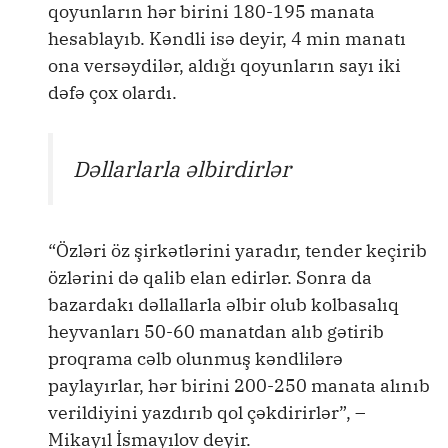
qoyunların hər birini 180-195 manata
hesablayıb. Kəndli isə deyir, 4 min manatı
ona versəydilər, aldığı qoyunların sayı iki
dəfə çox olardı.
Dəllarlarla əlbirdirlər
“Özləri öz şirkətlərini yaradır, tender keçirib
özlərini də qalib elan edirlər. Sonra da
bazardakı dəllallarla əlbir olub kolbasalıq
heyvanları 50-60 manatdan alıb gətirib
proqrama cəlb olunmuş kəndlilərə
paylayırlar, hər birini 200-250 manata alınıb
verildiyini yazdırıb qol çəkdirirlər”, –
Mikayıl İsmayılov deyir.