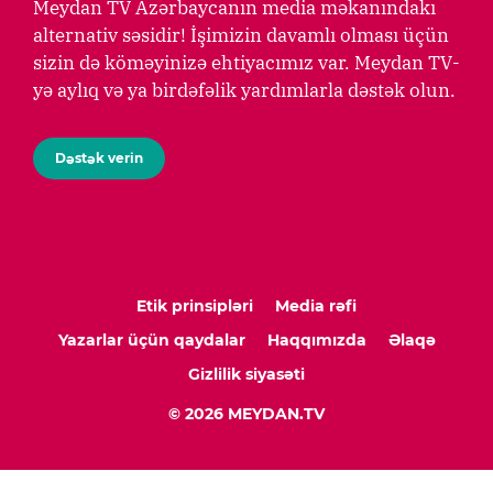
Meydan TV Azərbaycanın media məkanındakı
alternativ səsidir! İşimizin davamlı olması üçün
sizin də köməyinizə ehtiyacımız var. Meydan TV-
yə aylıq və ya birdəfəlik yardımlarla dəstək olun.
Dəstək verin
Etik prinsipləri
Media rəfi
Yazarlar üçün qaydalar
Haqqımızda
Əlaqə
Gizlilik siyasəti
© 2026 MEYDAN.TV