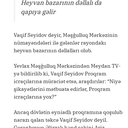
Heyvan bazarının dəllalı da
qapıya gəlir
Vaqif Seyidov deyir, Məşğulluq Mərkəzinin
nümayəndələri ilə gələnlər rayondakı
heyvan bazarının dəllalları olub.
Yevlax Məşğulluq Mərkəzindən Meydan TV-
yə bildirilib ki, Vaqif Seyidov Proqram
icraçılarına müraciət etsə, araşdırılar: “Niyə
şikayətlərini mətbuata edirlər, Proqram
icraçılarına yox?”
Ancaq dövlətin eyniadlı proqramına qoşulub
narazı qalan təkcə Vaqif Seyidov deyil.
Goranboyun Əlirzalı kənd sakini Ariz