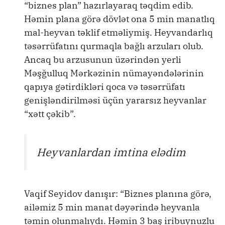
“biznes plan” hazırlayaraq təqdim edib.
Həmin plana görə dövlət ona 5 min manatlıq
mal-heyvan təklif etməliymiş. Heyvandarlıq
təsərrüfatını qurmaqla bağlı arzuları olub.
Ancaq bu arzusunun üzərindən yerli
Məşğulluq Mərkəzinin nümayəndələrinin
qapıya gətirdikləri qoca və təsərrüfatı
genişləndirilməsi üçün yararsız heyvanlar
“xətt çəkib”.
Heyvanlardan imtina elədim
Vaqif Seyidov danışır: “Biznes planına görə,
ailəmiz 5 min manat dəyərində heyvanla
təmin olunmalıydı. Həmin 3 baş iribuynuzlu