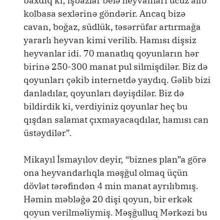
baxdıq ki, işbazlar belə heyvanları ucuz alıb
kolbasa sexlərinə göndərir. Ancaq bizə
cavan, boğaz, südlük, təsərrüfar artırmağa
yararlı heyvan kimi verilib. Hamısı dişsiz
heyvanlar idi. 70 manatlıq qoyunların hər
birinə 250-300 manat pul silmişdilər. Biz də
qoyunları çəkib internetdə yaydıq. Gəlib bizi
danladılar, qoyunları dəyişdilər. Biz də
bildirdik ki, verdiyiniz qoyunlar heç bu
qışdan salamat çıxmayacaqdılar, hamısı can
üstəydilər”.
Mikayıl İsmayılov deyir, “biznes plan”a görə
ona heyvandarlıqla məşğul olmaq üçün
dövlət tərəfindən 4 min manat ayrılıbmış.
Həmin məbləğə 20 dişi qoyun, bir erkək
qoyun verilməliymiş. Məşğulluq Mərkəzi bu