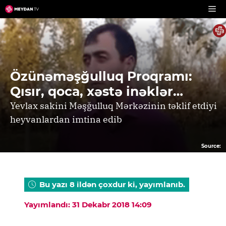
Skip
to
content
Özünəməşğulluq Proqramı:
Qısır, qoca, xəstə inəklər…
Yevlax sakini Məşğulluq Mərkəzinin təklif etdiyi
heyvanlardan imtina edib
Source:
Bu yazı 8 ildən çoxdur ki, yayımlanıb.
Yayımlandı: 31 Dekabr 2018 14:09