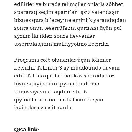
edilirlər və burada təlimçilər onlarla söhbət
apararaq seçim aparırlar. İşsiz vətəndaşın
biznes qura biləcəyinə əminlik yarandıqdan
sonra onun təsərrüfatını qurması üçün pul
ayrılır. İki ildən sonra heyvanlar
təsərrüfatçının mülkiyyətinə keçirilir.
Proqrama cəlb olunanlar üçün təlimlər
keçirilir. Təlimlər 3 ay müddətində davam
edir. Təlimə qatılan hər kəs sonradan öz
biznes layihəsini qiymətləndirmə
komissiyasına təqdim edir. 6
qiymətləndirmə mərhələsini keçən
layihələrə vəsait ayrılır.
Qısa link: