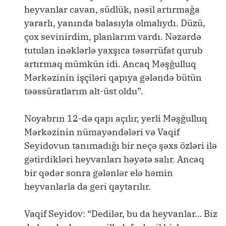
heyvanlar cavan, südlük, nəsil artırmağa
yararlı, yanında balasıyla olmalıydı. Düzü,
çox sevinirdim, planlarım vardı. Nəzərdə
tutulan inəklərlə yaxşıca təsərrüfat qurub
artırmaq mümkün idi. Ancaq Məşğulluq
Mərkəzinin işçiləri qapıya gələndə bütün
təəssüratlarım alt-üst oldu”.
Noyabrın 12-də qapı açılır, yerli Məşğulluq
Mərkəzinin nümayəndələri və Vaqif
Seyidovun tanımadığı bir neçə şəxs özləri ilə
gətirdikləri heyvanları həyətə salır. Ancaq
bir qədər sonra gələnlər elə həmin
heyvanlarla da geri qaytarılır.
Vaqif Seyidov: “Dedilər, bu da heyvanlar… Biz