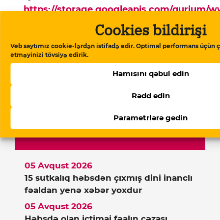
https://storage.googleapis.com/qurium/
article-ozunemesgulluq-proqrami-qisir-qo
Cookies bildirişi
inekler.html
Kopyala
Veb saytımız cookie-lərdən istifadə edir. Optimal performans üçün ç
etməyinizi tövsiyə edirik.
Ana səhifə
▸
Bölgə
▸
Özünəməşğulluq
Hamısını qəbul edin
Proqramı: Qısır, qoca, xəstə inəklər…
Rədd edin
Parametrlərə gedin
Xəbərlər
05 Avqust 2026
15 sutkalıq həbsdən çıxmış dini inanclı
fəaldan yenə xəbər yoxdur
05 Avqust 2026
Həbsdə olan ictimai fəalın cəzası