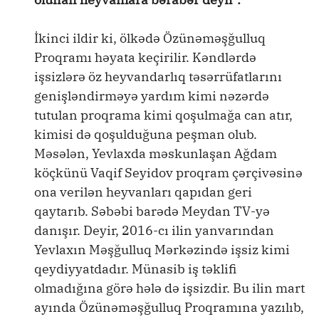
İkinci ildir ki, ölkədə Özünəməşğulluq
Proqramı həyata keçirilir. Kəndlərdə
işsizlərə öz heyvandarlıq təsərrüfatlarını
genişləndirməyə yardım kimi nəzərdə
tutulan proqrama kimi qoşulmağa can atır,
kimisi də qoşulduğuna peşman olub.
Məsələn, Yevlaxda məskunlaşan Ağdam
köçkünü Vaqif Seyidov proqram çərçivəsinə
ona verilən heyvanları qapıdan geri
qaytarıb. Səbəbi barədə Meydan TV-yə
danışır. Deyir, 2016-cı ilin yanvarından
Yevlaxın Məşğulluq Mərkəzində işsiz kimi
qeydiyyatdadır. Münasib iş təklifi
olmadığına görə hələ də işsizdir. Bu ilin mart
ayında Özünəməşğulluq Proqramına yazılıb,