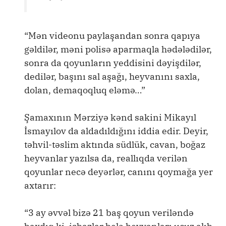
“Mən videonu paylaşandan sonra qapıya
gəldilər, məni polisə aparmaqla hədələdilər,
sonra da qoyunların yeddisini dəyişdilər,
dedilər, başını sal aşağı, heyvanını saxla,
dolan, demaqoqluq eləmə…”
Şamaxının Mərziyə kənd sakini Mikayıl
İsmayılov da aldadıldığını iddia edir. Deyir,
təhvil-təslim aktında südlük, cavan, boğaz
heyvanlar yazılsa da, reallıqda verilən
qoyunlar necə deyərlər, canını qoymağa yer
axtarır:
“3 ay əvvəl bizə 21 baş qoyun veriləndə