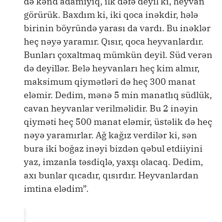
də kənd adamıyıq, ilk dəfə deyil ki, heyvan
görürük. Baxdım ki, iki qoca inəkdir, hələ
birinin böyründə yarası da vardı. Bu inəklər
heç nəyə yaramır. Qısır, qoca heyvanlardır.
Bunları çoxaltmaq mümkün deyil. Süd verən
də deyillər. Belə heyvanları heç kim almır,
maksimum qiymətləri də heç 300 manat
eləmir. Dedim, mənə 5 min manatlıq südlük,
cavan heyvanlar verilməlidir. Bu 2 inəyin
qiyməti heç 500 manat eləmir, üstəlik də heç
nəyə yaramırlar. Ağ kağız verdilər ki, sən
bura iki boğaz inəyi bizdən qəbul etdiiyini
yaz, imzanla təsdiqlə, yaxşı olacaq. Dedim,
axı bunlar qıcadır, qısırdır. Heyvanlardan
imtina elədim”.