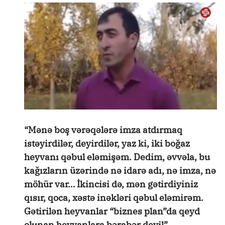
“Mənə boş vərəqələrə imza atdırmaq
istəyirdilər, deyirdilər, yaz ki, iki boğaz
heyvanı qəbul eləmişəm. Dedim, əvvəla, bu
kağızların üzərində nə idarə adı, nə imza, nə
möhür var… İkincisi də, mən gətirdiyiniz
qısır, qoca, xəstə inəkləri qəbul eləmirəm.
Gətirilən heyvanlar “biznes plan”da qeyd
olunan heyvanlara bərabər deyil”.