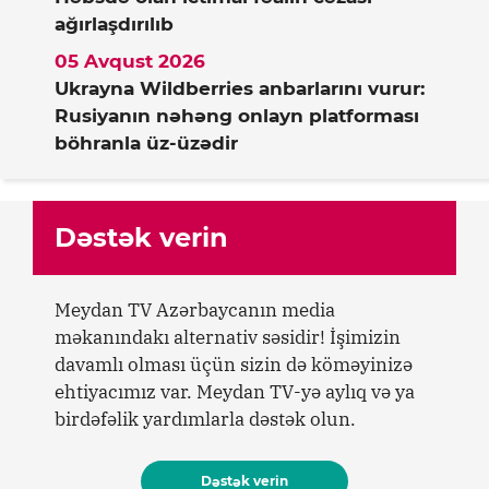
ağırlaşdırılıb
05 Avqust 2026
Ukrayna Wildberries anbarlarını vurur:
Rusiyanın nəhəng onlayn platforması
böhranla üz-üzədir
Dəstək verin
Meydan TV Azərbaycanın media
məkanındakı alternativ səsidir! İşimizin
davamlı olması üçün sizin də köməyinizə
ehtiyacımız var. Meydan TV-yə aylıq və ya
birdəfəlik yardımlarla dəstək olun.
Dəstək verin