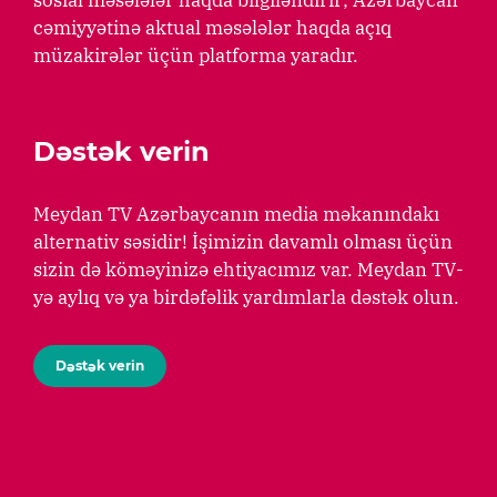
cəmiyyətinə aktual məsələlər haqda açıq
müzakirələr üçün platforma yaradır.
Dəstək verin
Meydan TV Azərbaycanın media məkanındakı
alternativ səsidir! İşimizin davamlı olması üçün
sizin də köməyinizə ehtiyacımız var. Meydan TV-
yə aylıq və ya birdəfəlik yardımlarla dəstək olun.
Dəstək verin