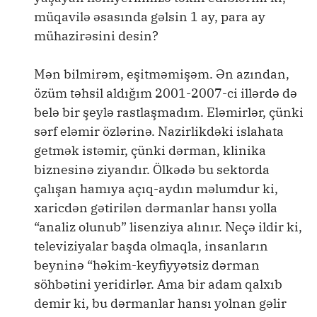
müqavilə əsasında gəlsin 1 ay, para ay
mühazirəsini desin?
Mən bilmirəm, eşitməmişəm. Ən azından,
özüm təhsil aldığım 2001-2007-ci illərdə də
belə bir şeylə rastlaşmadım. Eləmirlər, çünki
sərf eləmir özlərinə. Nazirlikdəki islahata
getmək istəmir, çünki dərman, klinika
biznesinə ziyandır. Ölkədə bu sektorda
çalışan hamıya açıq-aydın məlumdur ki,
xaricdən gətirilən dərmanlar hansı yolla
“analiz olunub” lisenziya alınır. Neçə ildir ki,
televiziyalar başda olmaqla, insanların
beyninə “həkim-keyfiyyətsiz dərman
söhbətini yeridirlər. Ama bir adam qalxıb
demir ki, bu dərmanlar hansı yolnan gəlir