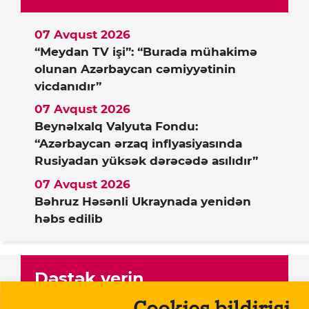
07 Avqust 2026
“Meydan TV işi”: “Burada mühakimə
olunan Azərbaycan cəmiyyətinin
vicdanıdır”
07 Avqust 2026
Beynəlxalq Valyuta Fondu:
“Azərbaycan ərzaq inflyasiyasında
Rusiyadan yüksək dərəcədə asılıdır”
07 Avqust 2026
Bəhruz Həsənli Ukraynada yenidən
həbs edilib
Dəstək verin
Cookies bildirişi