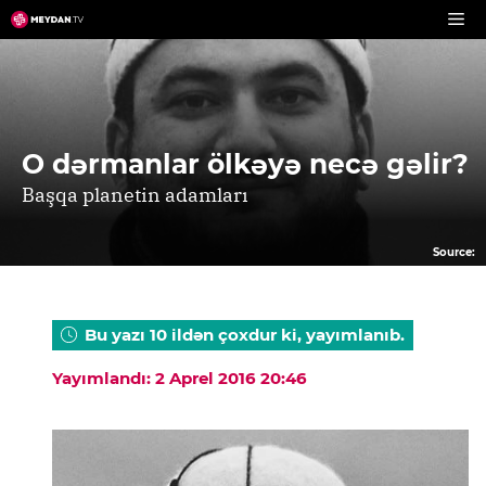
Skip
to
content
O dərmanlar ölkəyə necə gəlir?
Başqa planetin adamları
Source:
Bu yazı 10 ildən çoxdur ki, yayımlanıb.
Yayımlandı: 2 Aprel 2016 20:46