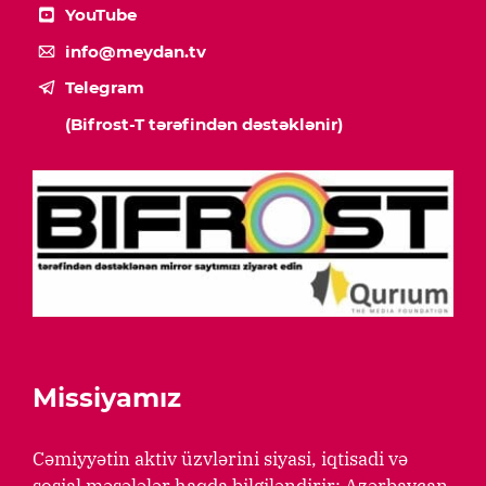
YouTube
info@meydan.tv
Telegram
(Bifrost-T tərəfindən dəstəklənir)
Missiyamız
Cəmiyyətin aktiv üzvlərini siyasi, iqtisadi və
sosial məsələlər haqda bilgiləndirir; Azərbaycan