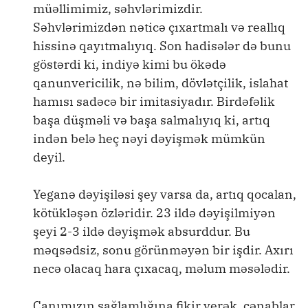
müəllimimiz, səhvlərimizdir.
Səhvlərimizdən nəticə çıxartmalı və reallıq
hissinə qayıtmalıyıq. Son hadisələr də bunu
göstərdi ki, indiyə kimi bu ökədə
qanunvericilik, nə bilim, dövlətçilik, islahat
hamısı sadəcə bir imitasiyadır. Birdəfəlik
başa düşməli və başa salmalıyıq ki, artıq
indən belə heç nəyi dəyişmək mümkün
deyil.
Yeganə dəyişiləsi şey varsa da, artıq qocalan,
kötükləşən özləridir. 23 ildə dəyişilmiyən
şeyi 2-3 ildə dəyişmək absurddur. Bu
məqsədsiz, sonu görünməyən bir işdir. Axırı
necə olacaq hara çıxacaq, məlum məsələdir.
Canımızın sağlamlığına fikir verək, cənablar.