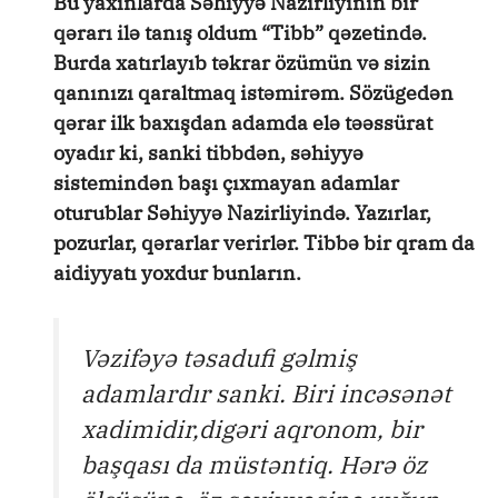
Bu yaxınlarda Səhiyyə Nazirliyinin bir
qərarı ilə tanış oldum “Tibb” qəzetində.
Burda xatırlayıb təkrar özümün və sizin
qanınızı qaraltmaq istəmirəm. Sözügedən
qərar ilk baxışdan adamda elə təəssürat
oyadır ki, sanki tibbdən, səhiyyə
sistemindən başı çıxmayan adamlar
oturublar Səhiyyə Nazirliyində. Yazırlar,
pozurlar, qərarlar verirlər. Tibbə bir qram da
aidiyyatı yoxdur bunların.
Vəzifəyə təsadufi gəlmiş
adamlardır sanki. Biri incəsənət
xadimidir,digəri aqronom, bir
başqası da müstəntiq. Hərə öz