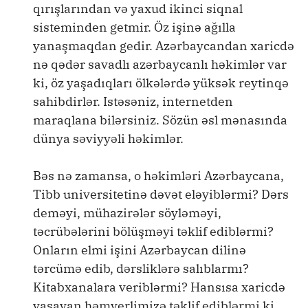
qırışlarından və yaxud ikinci siqnal
sisteminden getmir. Öz işinə ağılla
yanaşmaqdan gedir. Azərbaycandan xaricdə
nə qədər savadlı azərbaycanlı həkimlər var
ki, öz yaşadıqları ölkələrdə yüksək reytinqə
sahibdirlər. Istəsəniz, internetden
maraqlana bilərsiniz. Sözün əsl mənasında
dünya səviyyəli həkimlər.
Bəs nə zamansa, o həkimləri Azərbaycana,
Tibb universitetinə dəvət eləyiblərmi? Dərs
deməyi, mühazirələr söyləməyi,
təcrübələrini bölüşməyi təklif ediblərmi?
Onların elmi işini Azərbaycan dilinə
tərcümə edib, dərsliklərə salıblarmı?
Kitabxanalara veriblərmi? Hansısa xaricdə
yaşayan həmyerlimizə təklif ediblərmi ki,