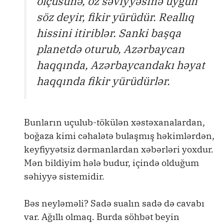
ölçüsünə, öz səviyyəsinə uyğun
söz deyir, fikir yürüdür. Reallıq
hissini itiriblər. Sanki başqa
planetdə oturub, Azərbaycan
haqqında, Azərbaycandakı həyat
haqqında fikir yürüdürlər.
Bunların uçulub-tökülən xəstəxanalardan,
boğaza kimi cəhalətə bulaşmış həkimlərdən,
keyfiyyətsiz dərmanlardan xəbərləri yoxdur.
Mən bildiyim hələ budur, içində olduğum
səhiyyə sistemidir.
Bəs neyləməli? Sadə sualın sadə də cavabı
var. Ağıllı olmaq. Burda söhbət beyin