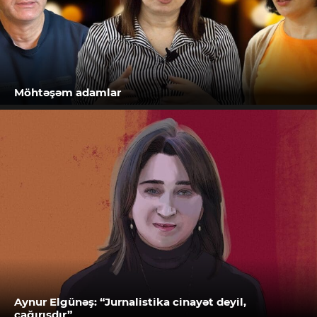
Möhtəşəm adamlar
Aynur Elgünəş: “Jurnalistika cinayət deyil,
çağırışdır”