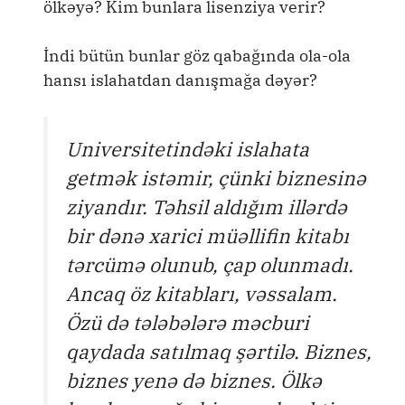
ölkəyə? Kim bunlara lisenziya verir?
İndi bütün bunlar göz qabağında ola-ola
hansı islahatdan danışmağa dəyər?
Universitetindəki islahata
getmək istəmir, çünki biznesinə
ziyandır. Təhsil aldığım illərdə
bir dənə xarici müəllifin kitabı
tərcümə olunub, çap olunmadı.
Ancaq öz kitabları, vəssalam.
Özü də tələbələrə məcburi
qaydada satılmaq şərtilə. Biznes,
biznes yenə də biznes. Ölkə