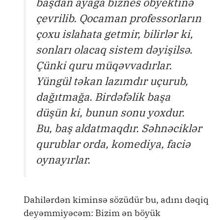
başdan ayağa biznes obyektinə
çevrilib. Qocaman professorların
çoxu islahata getmir, bilirlər ki,
sonları olacaq sistem dəyişilsə.
Çünki quru müqəvvadırlar.
Yüngül təkan lazımdır uçurub,
dağıtmağa. Birdəfəlik başa
düşün ki, bunun sonu yoxdur.
Bu, baş aldatmaqdır. Səhnəciklər
qurublar orda, komediya, faciə
oynayırlar.
Dahilərdən kiminsə sözüdür bu, adını dəqiq
deyəmmiyəcəm: Bizim ən böyük