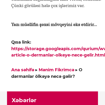
Çünki görüləsi hələ çox işlərimiz var.
Yazı müəllifin şəxsi mövqeyini əks etdirir…
Qısa link:
https://storage.googleapis.com/qurium/
article-o-dermanlar-olkeye-nece-gelir.htm
Ana səhifə
▸
Mənim Fikrimcə
▸
O
dərmanlar ölkəyə necə gəlir?
Xəbərlər