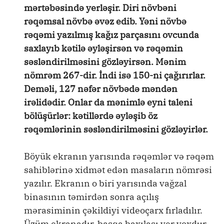
mərtəbəsində yerləşir. Diri növbəni
rəqəmsal növbə əvəz edib. Yəni növbə
rəqəmi yazılmış kağız parçasını ovcunda
saxlayıb kətilə əyləşirsən və rəqəmin
səsləndirilməsini gözləyirsən. Mənim
nömrəm 267-dir. İndi isə 150-ni çağırırlar.
Deməli, 127 nəfər növbədə məndən
irəlidədir. Onlar da mənimlə eyni taleni
bölüşürlər: kətillərdə əyləşib öz
rəqəmlərinin səsləndirilməsini gözləyirlər.
Böyük ekranın yarısında rəqəmlər və rəqəm
sahiblərinə xidmət edən masaların nömrəsi
yazılır. Ekranın o biri yarısında vağzal
binasının təmirdən sonra açılış
mərasiminin çəkildiyi videoçarx fırladılır.
Üzüm ekranadır, başqa baxılası yer yoxdur.