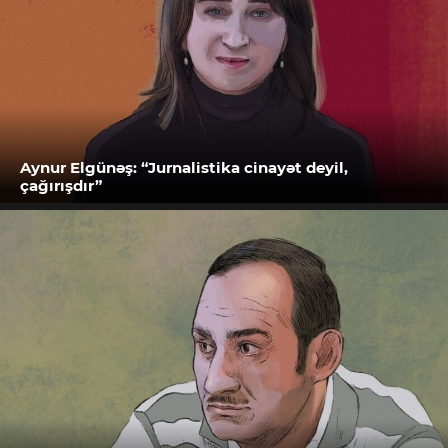
Aynur Elgünəş: “Jurnalistika cinayət deyil,
çağırışdır”