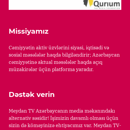
Missiyamız
Cəmiyyətin aktiv üzvlərini siyasi, iqtisadi və
sosial məsələlər haqda bilgiləndirir; Azərbaycan
cəmiyyətinə aktual məsələlər haqda açıq
müzakirələr üçün platforma yaradır.
Dəstək verin
Meydan TV Azərbaycanın media məkanındakı
alternativ səsidir! İşimizin davamlı olması üçün
sizin də köməyinizə ehtiyacımız var. Meydan TV-