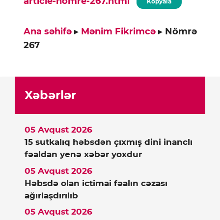
article-nomre-267.html
Kopyala
Ana səhifə
▸
Mənim Fikrimcə
▸
Nömrə
267
Xəbərlər
05 Avqust 2026
15 sutkalıq həbsdən çıxmış dini inanclı
fəaldan yenə xəbər yoxdur
05 Avqust 2026
Həbsdə olan ictimai fəalın cəzası
ağırlaşdırılıb
05 Avqust 2026