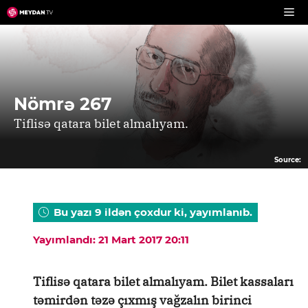
Skip
to
content
Nömrə 267
Tiflisə qatara bilet almalıyam.
Source:
Bu yazı 9 ildən çoxdur ki, yayımlanıb.
Yayımlandı: 21 Mart 2017 20:11
Tiflisə qatara bilet almalıyam. Bilet kassaları
təmirdən təzə çıxmış vağzalın birinci