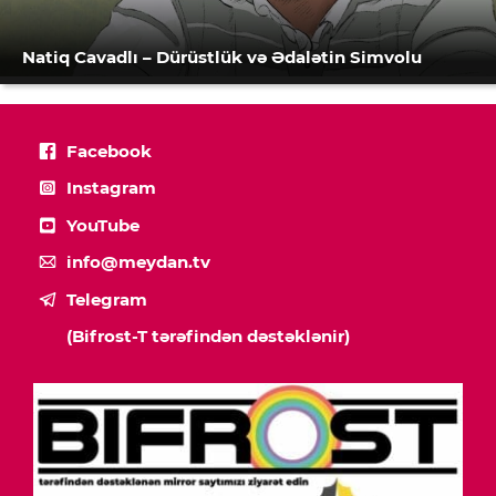
Natiq Cavadlı – Dürüstlük və Ədalətin Simvolu
Facebook
Instagram
YouTube
info@meydan.tv
Telegram
(Bifrost-T tərəfindən dəstəklənir)