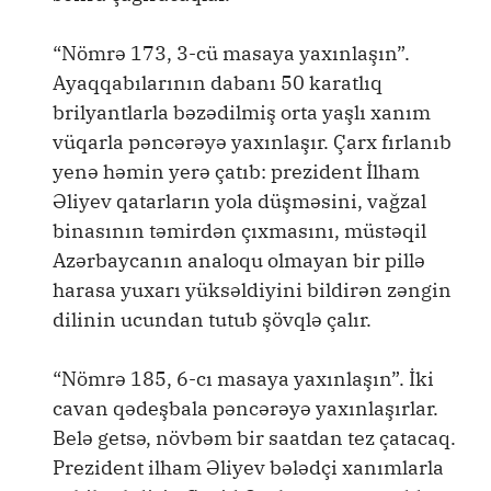
“Nömrə 173, 3-cü masaya yaxınlaşın”.
Ayaqqabılarının dabanı 50 karatlıq
brilyantlarla bəzədilmiş orta yaşlı xanım
vüqarla pəncərəyə yaxınlaşır. Çarx fırlanıb
yenə həmin yerə çatıb: prezident İlham
Əliyev qatarların yola düşməsini, vağzal
binasının təmirdən çıxmasını, müstəqil
Azərbaycanın analoqu olmayan bir pillə
harasa yuxarı yüksəldiyini bildirən zəngin
dilinin ucundan tutub şövqlə çalır.
“Nömrə 185, 6-cı masaya yaxınlaşın”. İki
cavan qədeşbala pəncərəyə yaxınlaşırlar.
Belə getsə, növbəm bir saatdan tez çatacaq.
Prezident ilham Əliyev bələdçi xanımlarla