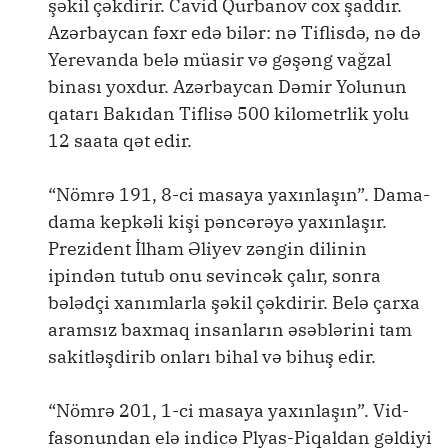
şəkil çəkdirir. Cavid Qurbanov cox şaddır.
Azərbaycan fəxr edə bilər: nə Tiflisdə, nə də
Yerevanda belə müasir və gəşəng vağzal
binası yoxdur. Azərbaycan Dəmir Yolunun
qatarı Bakıdan Tiflisə 500 kilometrlik yolu
12 saata qət edir.
“Nömrə 191, 8-ci masaya yaxınlaşın”. Dama-
dama kepkəli kişi pəncərəyə yaxınlaşır.
Prezident İlham Əliyev zəngin dilinin
ipindən tutub onu sevincək çalır, sonra
bələdçi xanımlarla şəkil çəkdirir. Belə çarxa
aramsız baxmaq insanların əsəblərini tam
sakitləşdirib onları bihal və bihuş edir.
“Nömrə 201, 1-ci masaya yaxınlaşın”. Vid-
fasonundan elə indicə Plyas-Piqaldan gəldiyi