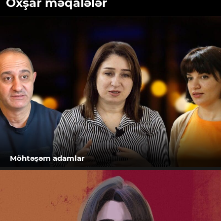
Oxşar məqalələr
Möhtəşəm adamlar