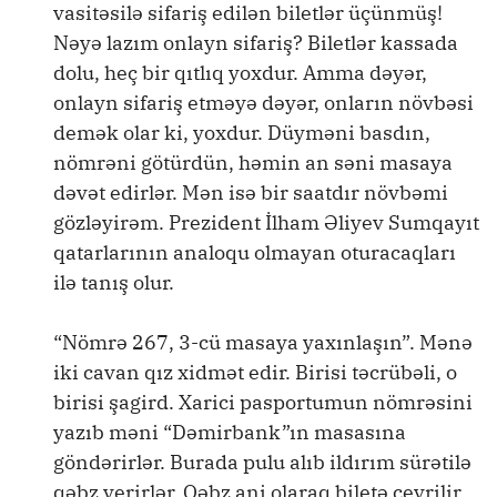
vasitəsilə sifariş edilən biletlər üçünmüş!
Nəyə lazım onlayn sifariş? Biletlər kassada
dolu, heç bir qıtlıq yoxdur. Amma dəyər,
onlayn sifariş etməyə dəyər, onların növbəsi
demək olar ki, yoxdur. Düyməni basdın,
nömrəni götürdün, həmin an səni masaya
dəvət edirlər. Mən isə bir saatdır növbəmi
gözləyirəm. Prezident İlham Əliyev Sumqayıt
qatarlarının analoqu olmayan oturacaqları
ilə tanış olur.
“Nömrə 267, 3-cü masaya yaxınlaşın”. Mənə
iki cavan qız xidmət edir. Birisi təcrübəli, o
birisi şagird. Xarici pasportumun nömrəsini
yazıb məni “Dəmirbank”ın masasına
göndərirlər. Burada pulu alıb ildırım sürətilə
qəbz verirlər. Qəbz ani olaraq biletə çevrilir.