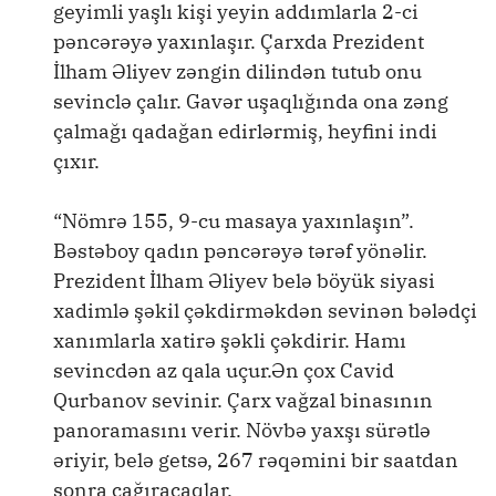
geyimli yaşlı kişi yeyin addımlarla 2-ci
pəncərəyə yaxınlaşır. Çarxda Prezident
İlham Əliyev zəngin dilindən tutub onu
sevinclə çalır. Gavər uşaqlığında ona zəng
çalmağı qadağan edirlərmiş, heyfini indi
çıxır.
“Nömrə 155, 9-cu masaya yaxınlaşın”.
Bəstəboy qadın pəncərəyə tərəf yönəlir.
Prezident İlham Əliyev belə böyük siyasi
xadimlə şəkil çəkdirməkdən sevinən bələdçi
xanımlarla xatirə şəkli çəkdirir. Hamı
sevincdən az qala uçur.Ən çox Cavid
Qurbanov sevinir. Çarx vağzal binasının
panoramasını verir. Növbə yaxşı sürətlə
əriyir, belə getsə, 267 rəqəmini bir saatdan
sonra çağıracaqlar.