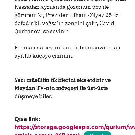
Kassadan ayrılanda gözümün ucu ilə
görürəm ki, Prezident İlham Əliyev 25-ci
dəfədir ki, vağzalın zəngini çalır, Cavid
Qurbanov isə sevinir.
Elə mən də sevinirəm ki, bu mənzərədən
ayrılıb küçəyə çıxıram.
Yazı müəllifin fikirlərini əks etdirir və
Meydan TV-nin mövqeyi ilə üst-üstə
düşməyə bilər.
Qısa link:
https://storage.googleapis.com/qurium/