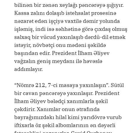
bilinən bir zənən xeylağı pəncərəyə şığıyır.
Kassa zalını dolaşıb istehsalat prosesinə
nəzarət edən işçiyə vaxtilə dəmir yolunda
işləmiş, indi isə səhhətinə görə çıxdaş olmuş
salxaq bir vücud yaxınlaşıb dərdü-dil etmək
istəyir, növbətçi onu mədəni şəkildə
başından edir. Prezident İlham Əliyev
vağzalın geniş meydanı ilə həvəslə
addımlayır.
“Nömrə 212, 7-ci masaya yaxınlaşın”. Sütül
bir cavan pəncərəyə yaxınlaşır. Prezident
İlham Əliyev bələdçi xanımlarla şəkil
çəkdirir. Xanımlar onun ətrafında
bayrağımızdakı hilal kimi yarıdövrə vurub
iftixarla öz şəkil albomlarının ən dəyərli