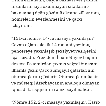
İnsanların ziya oxunmayan sifətlərinə
baxmamaq üçün gözümü ekrana zilləyirəm,
nömrələrin əvəzlənməsini və çarxı
izləyirəm.
“151-ci nömrə, 14-cü masaya yaxınlaşın”.
Cavan oğlan tələsik 14 rəqəmi yazılmış
pəncərəyə yaxınlaşıb şəxsiyyət vəsiqəsini
içəri uzadır. Prezident İlham Əliyev başının
dəstəsi ilə təmirdən çıxmış vağzal binasını
ilhamla gəzir. Çarx Sumqayıt qatarlarının
oturacaqlarını göstərir. Oturacaqlar müasir
və müstəqil Azərbaycanın analoqu olmayan
iqtisadi tərəqqisinin rəmzi sayılmalıdır.
“Nömrə 152, 2-ci masaya yaxınlaşın”. Kasıb