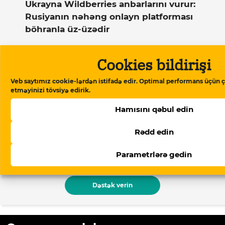
Ukrayna Wildberries anbarlarını vurur:
Rusiyanın nəhəng onlayn platforması
böhranla üz-üzədir
Cookies bildirişi
Dəstək verin
Veb saytımız cookie-lərdən istifadə edir. Optimal performans üçün ç
etməyinizi tövsiyə edirik.
Meydan TV Azərbaycanın media
Hamısını qəbul edin
məkanındakı alternativ səsidir! İşimizin
davamlı olması üçün sizin də köməyinizə
Rədd edin
ehtiyacımız var. Meydan TV-yə aylıq və ya
Parametrlərə gedin
birdəfəlik yardımlarla dəstək olun.
Dəstək verin