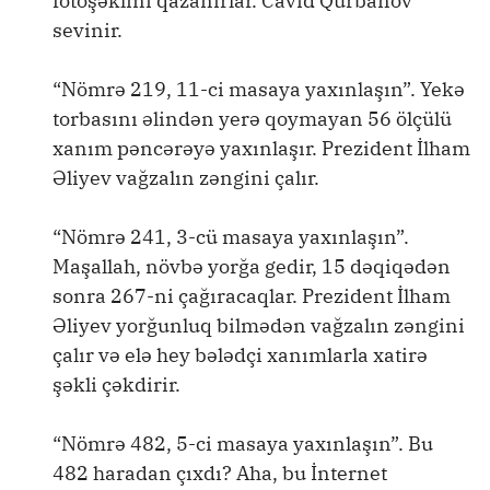
fotoşəklini qazanırlar. Cavid Qurbanov
sevinir.
“Nömrə 219, 11-ci masaya yaxınlaşın”. Yekə
torbasını əlindən yerə qoymayan 56 ölçülü
xanım pəncərəyə yaxınlaşır. Prezident İlham
Əliyev vağzalın zəngini çalır.
“Nömrə 241, 3-cü masaya yaxınlaşın”.
Maşallah, növbə yorğa gedir, 15 dəqiqədən
sonra 267-ni çağıracaqlar. Prezident İlham
Əliyev yorğunluq bilmədən vağzalın zəngini
çalır və elə hey bələdçi xanımlarla xatirə
şəkli çəkdirir.
“Nömrə 482, 5-ci masaya yaxınlaşın”. Bu
482 haradan çıxdı? Aha, bu İnternet