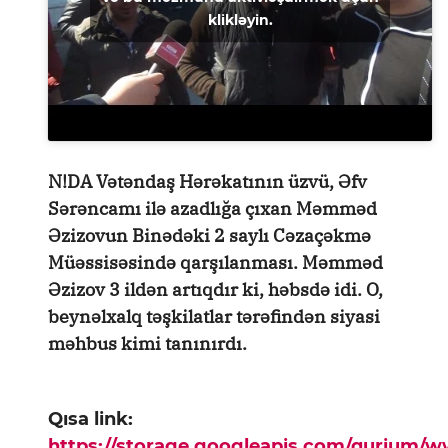
klikləyin.
N!DA Vətəndaş Hərəkatının üzvü, Əfv
Sərəncamı ilə azadlığa çıxan Məmməd
Əzizovun Binədəki 2 saylı Cəzaçəkmə
Müəssisəsində qarşılanması. Məmməd
Əzizov 3 ildən artıqdır ki, həbsdə idi. O,
beynəlxalq təşkilatlar tərəfindən siyasi
məhbus kimi tanınırdı.
Qısa link:
https://storage.googleapis.com/qurium/