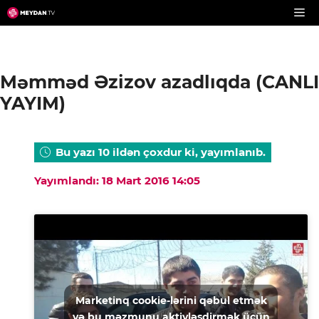
Skip
to
content
Məmməd Əzizov azadlıqda (CANLI
YAYIM)
Bu yazı 10 ildən çoxdur ki, yayımlanıb.
Yayımlandı: 18 Mart 2016 14:05
Marketinq cookie-lərini qəbul etmək
və bu məzmunu aktivləşdirmək üçün