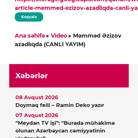
article-memmed-ezizov-azadliqda-canli-y
Kopyala
Ana səhifə
▸
Video
▸
Məmməd Əzizov
azadlıqda (CANLI YAYIM)
Xəbərlər
08 Avqust 2026
Doymaq feili – Ramin Deko yazır
07 Avqust 2026
“Meydan TV işi”: “Burada mühakimə
olunan Azərbaycan cəmiyyətinin