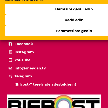
Hamısını qəbul edin
“İstəmirəm başqa ana da bunu yaşasın” – ölən
Rədd edin
əsgərin anası
Parametrlərə gedin
Facebook
Instagram
YouTube
info@meydan.tv
Telegram
(Bifrost-T tərəfindən dəstəklənir)