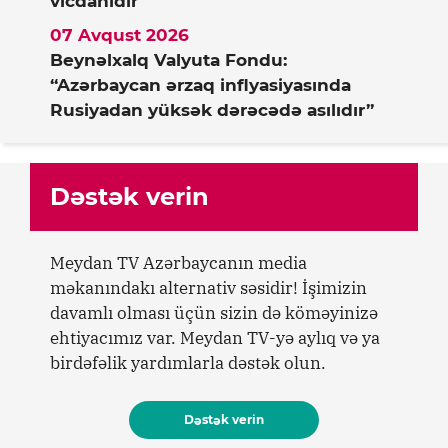
vicdanıdır”
07 Avqust 2026
Beynəlxalq Valyuta Fondu:
“Azərbaycan ərzaq inflyasiyasında
Rusiyadan yüksək dərəcədə asılıdır”
Dəstək verin
Meydan TV Azərbaycanın media
məkanındakı alternativ səsidir! İşimizin
davamlı olması üçün sizin də köməyinizə
ehtiyacımız var. Meydan TV-yə aylıq və ya
birdəfəlik yardımlarla dəstək olun.
Dəstək verin