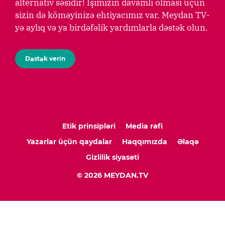
alternativ səsidir! İşimizin davamlı olması üçün
sizin də köməyinizə ehtiyacımız var. Meydan TV-
yə aylıq və ya birdəfəlik yardımlarla dəstək olun.
Dəstək verin
Etik prinsipləri
Media rəfi
Yazarlar üçün qaydalar
Haqqımızda
Əlaqə
Gizlilik siyasəti
© 2026 MEYDAN.TV