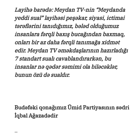
Layihə barədə: Meydan TV-nin “Meydanda
yeddi sual” layihəsi peşəkar, siyasi, ictimai
tərəflərini tanıdığımız, bələd olduğumuz
insanlara fərqli baxış bucağından baxmaq,
onları bir az daha fərqli tanımağa xidmət
edir. Meydan TV əməkdaşlarının hazırladığı
7 standart sualı cavablandırarkən, bu
insanlar nə qədər səmimi ola biləcəklər,
bunun özü də sualdır.
Budəfəki qonağımız Ümid Partiyasının sədri
İqbal Ağazadədir
–