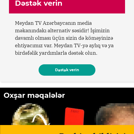
Dəstək verin
Meydan TV Azərbaycanın media
məkanındakı alternativ səsidir! İşimizin
davamlı olması üçün sizin də köməyinizə
ehtiyacımız var. Meydan TV-yə aylıq və ya
birdəfəlik yardımlarla dəstək olun.
Dəstək verin
Oxşar məqalələr