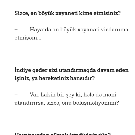
Sizcə, ən böyük xəyanəti kimə etmisiniz?
– Həyatda ən böyük xəyanəti vicdanıma
etmişəm…
–
İndiyə qədər sizi utandırmaqda davam edən
işiniz, ya hərəkətiniz hansıdır?
– Var. Lakin bir şey ki, hələ də məni
utandırırsa, sizcə, onu bölüşməliyəmmi?
–