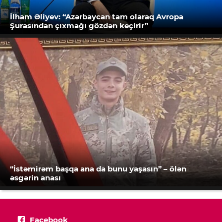
İlham Əliyev: “Azərbaycan tam olaraq Avropa
Şurasından çıxmağı gözdən keçirir”
“İstəmirəm başqa ana da bunu yaşasın” – ölən
əsgərin anası
Facebook