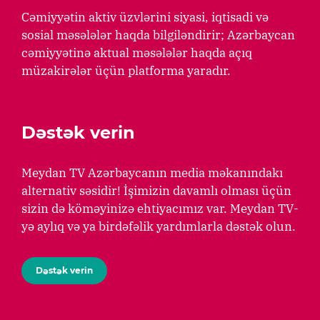
Cəmiyyətin aktiv üzvlərini siyasi, iqtisadi və
sosial məsələlər haqda bilgiləndirir; Azərbaycan
cəmiyyətinə aktual məsələlər haqda açıq
müzakirələr üçün platforma yaradır.
Dəstək verin
Meydan TV Azərbaycanın media məkanındakı
alternativ səsidir! İşimizin davamlı olması üçün
sizin də köməyinizə ehtiyacımız var. Meydan TV-
yə aylıq və ya birdəfəlik yardımlarla dəstək olun.
Dəstək verin