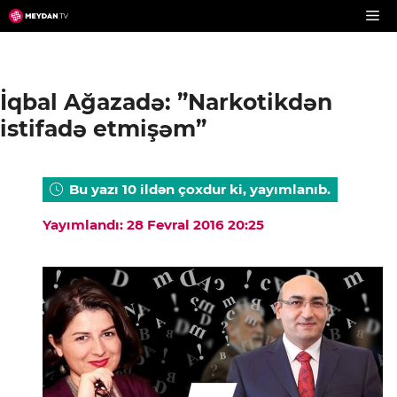
Skip
to
content
İqbal Ağazadə: ”Narkotikdən
istifadə etmişəm”
Bu yazı 10 ildən çoxdur ki, yayımlanıb.
Yayımlandı: 28 Fevral 2016 20:25