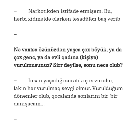
– Narkotikdən istifadə etmişəm. Bu,
hərbi xidmətdə olarkən təsadüfən baş verib
–
Nə vaxtsa özünüzdən yaşca çox böyük, ya da
çox gənc, ya da evli qadına (kişiyə)
vurulmusunuz? Sirr deyilsə, sonu necə olub?
– İnsan yaşadığı surətdə çox vurulur,
lakin hər vurulmaq sevgi olmur. Vurulduğum
dönəmlər olub, qocalanda sonlarını bir-bir
danışacam…
–