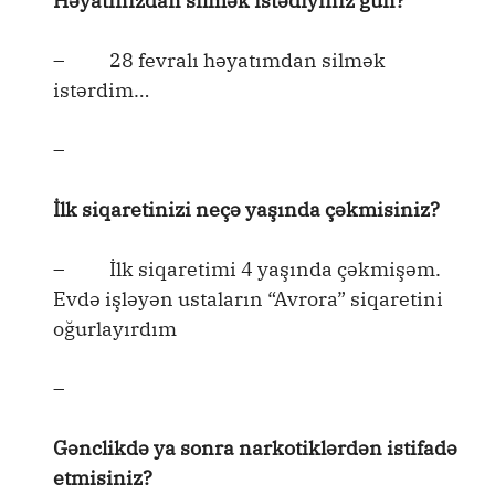
Həyatınızdan silmək istədiyiniz gün?
– 28 fevralı həyatımdan silmək
istərdim…
–
İlk siqaretinizi neçə yaşında çəkmisiniz?
– İlk siqaretimi 4 yaşında çəkmişəm.
Evdə işləyən ustaların “Avrora” siqaretini
oğurlayırdım
–
Gənclikdə ya sonra narkotiklərdən istifadə
etmisiniz?