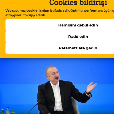
Cookies bildirişi
Veb saytımız cookie-lərdən istifadə edir. Optimal performans üçün ç
etməyinizi tövsiyə edirik.
Hamısını qəbul edin
Rədd edin
Dosye: FİFA Dünya Kuboku – Futbol yoxsa siyasət?
Parametrlərə gedin