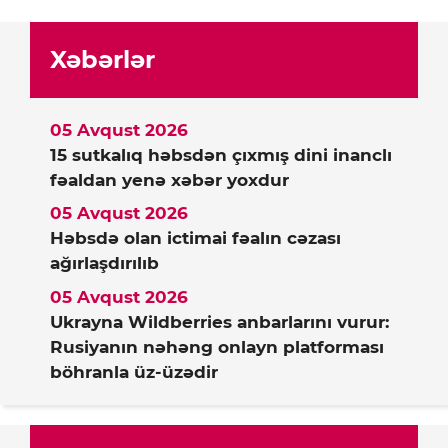
Xəbərlər
05 Avqust 2026
15 sutkalıq həbsdən çıxmış dini inanclı
fəaldan yenə xəbər yoxdur
05 Avqust 2026
Həbsdə olan ictimai fəalın cəzası
ağırlaşdırılıb
05 Avqust 2026
Ukrayna Wildberries anbarlarını vurur:
Rusiyanın nəhəng onlayn platforması
böhranla üz-üzədir