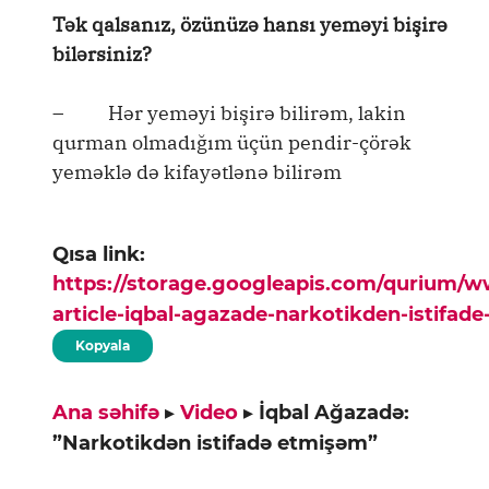
Tək qalsanız, özünüzə hansı yeməyi bişirə
bilərsiniz?
– Hər yeməyi bişirə bilirəm, lakin
qurman olmadığım üçün pendir-çörək
yeməklə də kifayətlənə bilirəm
Qısa link:
https://storage.googleapis.com/qurium/
article-iqbal-agazade-narkotikden-istifad
Kopyala
Ana səhifə
▸
Video
▸
İqbal Ağazadə:
”Narkotikdən istifadə etmişəm”