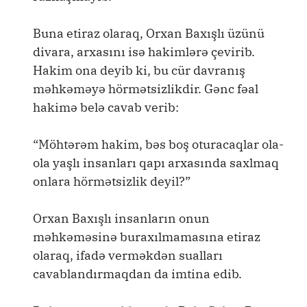
Buna etiraz olaraq, Orxan Baxışlı üzünü
divara, arxasını isə hakimlərə çevirib.
Hakim ona deyib ki, bu cür davranış
məhkəməyə hörmətsizlikdir. Gənc fəal
hakimə belə cavab verib:
“Möhtərəm hakim, bəs boş oturacaqlar ola-
ola yaşlı insanları qapı arxasında saxlmaq
onlara hörmətsizlik deyil?”
Orxan Baxışlı insanların onun
məhkəməsinə buraxılmamasına etiraz
olaraq, ifadə verməkdən sualları
cavablandırmaqdan da imtina edib.