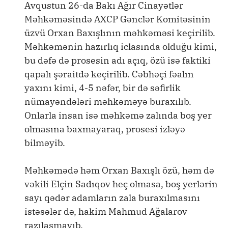
Avqustun 26-da Bakı Ağır Cinayətlər
Məhkəməsində AXCP Gənclər Komitəsinin
üzvü Orxan Baxışlının məhkəməsi keçirilib.
Məhkəmənin hazırlıq iclasında olduğu kimi,
bu dəfə də prosesin adı açıq, özü isə faktiki
qapalı şəraitdə keçirilib. Cəbhəçi fəalın
yaxını kimi, 4-5 nəfər, bir də səfirlik
nümayəndələri məhkəməyə buraxılıb.
Onlarla insan isə məhkəmə zalında boş yer
olmasına baxmayaraq, prosesi izləyə
bilməyib.
Məhkəmədə həm Orxan Baxışlı özü, həm də
vəkili Elçin Sadıqov heç olmasa, boş yerlərin
sayı qədər adamların zala buraxılmasını
istəsələr də, hakim Mahmud Ağalarov
razılaşmayıb.