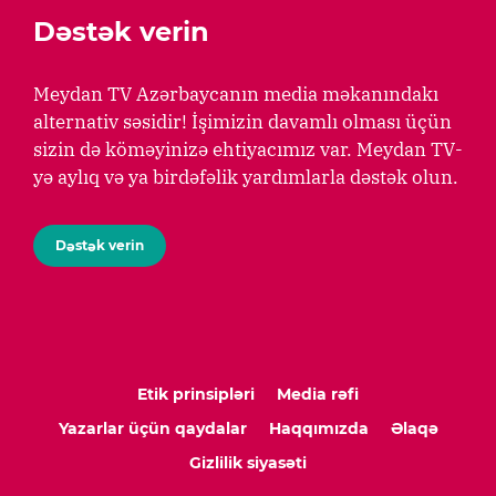
Dəstək verin
Meydan TV Azərbaycanın media məkanındakı
alternativ səsidir! İşimizin davamlı olması üçün
sizin də köməyinizə ehtiyacımız var. Meydan TV-
yə aylıq və ya birdəfəlik yardımlarla dəstək olun.
Dəstək verin
Etik prinsipləri
Media rəfi
Yazarlar üçün qaydalar
Haqqımızda
Əlaqə
Gizlilik siyasəti