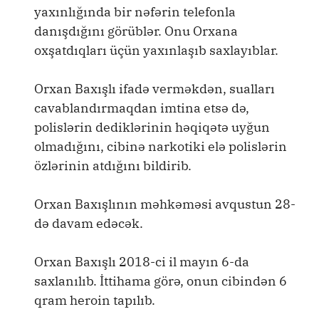
yaxınlığında bir nəfərin telefonla
danışdığını görüblər. Onu Orxana
oxşatdıqları üçün yaxınlaşıb saxlayıblar.
Orxan Baxışlı ifadə verməkdən, sualları
cavablandırmaqdan imtina etsə də,
polislərin dediklərinin həqiqətə uyğun
olmadığını, cibinə narkotiki elə polislərin
özlərinin atdığını bildirib.
Orxan Baxışlının məhkəməsi avqustun 28-
də davam edəcək.
Orxan Baxışlı 2018-ci il mayın 6-da
saxlanılıb. İttihama görə, onun cibindən 6
qram heroin tapılıb.