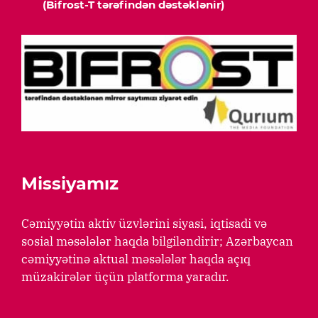
(Bifrost-T tərəfindən dəstəklənir)
Missiyamız
Cəmiyyətin aktiv üzvlərini siyasi, iqtisadi və
sosial məsələlər haqda bilgiləndirir; Azərbaycan
cəmiyyətinə aktual məsələlər haqda açıq
müzakirələr üçün platforma yaradır.