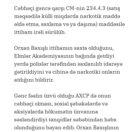
Cəbhəçi gəncə qarşı CM-nin 234.4.3 (satış
məqsədilə külli miqdarda narkotik maddə
əldə etmə, saxlama və ya daşıma) maddəsilə
ittiham irəli sürülüb.
Orxan Baxışlı ittihamın saxta olduğunu,
Elmlər Akademiyasının bağında getdiyi
yerdə polislər tərəfindən saxlanılıb idarəyə
gətirildiyini və cibinə də narkotiki onların
atdığını bildirir.
Gənc fəalın üzvü olduğu AXCP də onun
cəbhəçi olması, sosial şəbəkələrdə və
aksiyalarda hökumətin ünvanına
səsləndirdiyi tənqidlər səbəbindən həbs
olunduğunu bəyan edib. Orxan Baxışlının