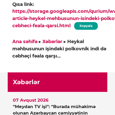
Qısa link:
https://storage.googleapis.com/qurium/
article-heykel-mehbusunun-isindeki-polkov
cebheci-feala-qarsi.html
Kopyala
Ana səhifə
▸
Xəbərlər
▸
Heykəl
məhbusunun işindəki polkovnik indi də
cəbhəçi fəala qarşı…
Xəbərlər
07 Avqust 2026
“Meydan TV işi”: “Burada mühakimə
olunan Azərbaycan cəmiyyətinin