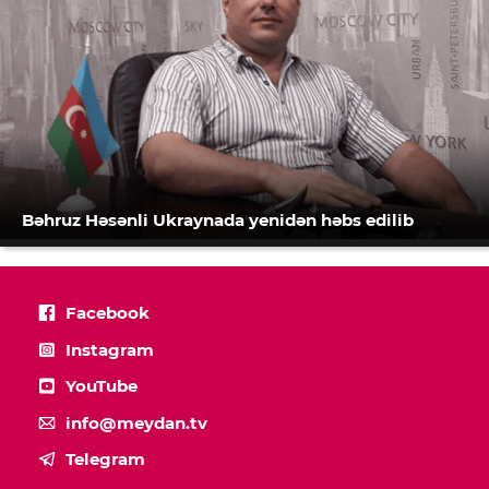
Bəhruz Həsənli Ukraynada yenidən həbs edilib
Facebook
Instagram
YouTube
info@meydan.tv
Telegram