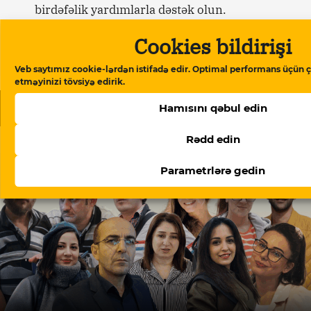
birdəfəlik yardımlarla dəstək olun.
Cookies bildirişi
Dəstək verin
Veb saytımız cookie-lərdən istifadə edir. Optimal performans üçün ç
etməyinizi tövsiyə edirik.
Oxşar məqalələr
Hamısını qəbul edin
Rədd edin
Parametrlərə gedin