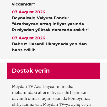
vicdanıdır”
07 Avqust 2026
Beynəlxalq Valyuta Fondu:
“Azərbaycan ərzaq inflyasiyasında
Rusiyadan yüksək dərəcədə asılıdır”
07 Avqust 2026
Bəhruz Həsənli Ukraynada yenidən
həbs edilib
Dəstək verin
Meydan TV Azərbaycanın media
məkanındakı alternativ səsidir! İşimizin
davamlı olması üçün sizin də köməyinizə
ehtiyacımız var. Meydan TV-yə aylıq və ya