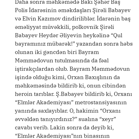
Daha sonra məhkəmədə Bakı Şəhər Baş
Polis İdarəsinin əməkdaşları Şirəli Babayev
və Elvin Kazımov dindiriliblər. İdarənin baş
əməliyyat müvəkkili, polkovnik Şirəli
Babayev Heydər Əliyevin heykəlinə “Qul
bayramınız mübarək!” yazandan sonra həbs
olunan iki gəncdən biri Bayram
Məmmədovun tutulmasında da fəal
iştirakçılardan olub. Bayram Məmmədovun
işində olduğu kimi, Orxan Baxışlının da
məhkəməsində bildirib ki, onun cibindən
heroin tarıblar. Ş.Babayev bildirib ki, Orxanı
“Elmlər Akademiyası” metrostansiyasının
yanında saxlayıblar. O, hakimin “Orxanı
əvvəldən tanıyırdınız?” sualına “xeyr”
cavabı verib. Lakin sonra da deyib ki,
“Elmlər Akademiyası”nın binasının