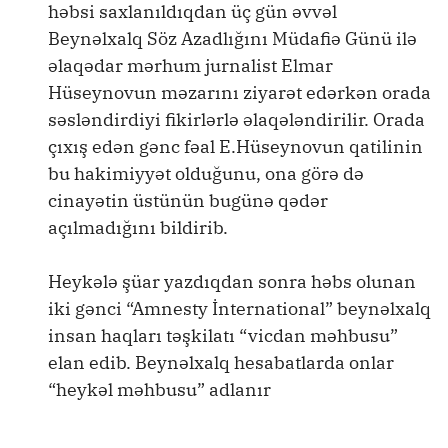
həbsi saxlanıldıqdan üç gün əvvəl
Beynəlxalq Söz Azadlığını Müdafiə Günü ilə
əlaqədar mərhum jurnalist Elmar
Hüseynovun məzarını ziyarət edərkən orada
səsləndirdiyi fikirlərlə əlaqələndirilir. Orada
çıxış edən gənc fəal E.Hüseynovun qatilinin
bu hakimiyyət olduğunu, ona görə də
cinayətin üstünün bugünə qədər
açılmadığını bildirib.
Heykələ şüar yazdıqdan sonra həbs olunan
iki gənci “Amnesty İnternational” beynəlxalq
insan haqları təşkilatı “vicdan məhbusu”
elan edib. Beynəlxalq hesabatlarda onlar
“heykəl məhbusu” adlanır