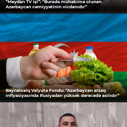
“Meydan TV işi”: “Burada mühakimə olunan
Azərbaycan cəmiyyətinin vicdanıdır”
Beynəlxalq Valyuta Fondu: “Azərbaycan ərzaq
inflyasiyasında Rusiyadan yüksək dərəcədə asılıdır”