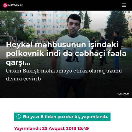
Skip
to
content
Heykəl məhbusunun işindəki
polkovnik indi də cəbhəçi fəala
qarşı…
Orxan Baxışlı məhkəməyə etiraz olaraq üzünü
divara çevirib
Source:
Bu yazı 8 ildən çoxdur ki, yayımlanıb.
Yayımlandı: 25 Avqust 2018 15:49