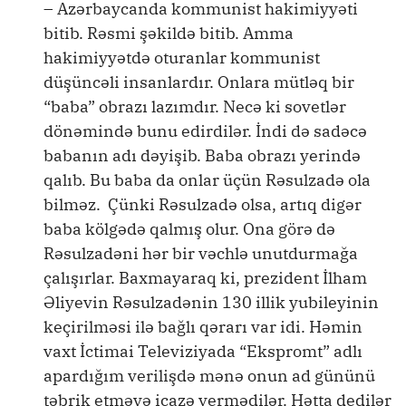
– Azərbaycanda kommunist hakimiyyəti
bitib. Rəsmi şəkildə bitib. Amma
hakimiyyətdə oturanlar kommunist
düşüncəli insanlardır. Onlara mütləq bir
“baba” obrazı lazımdır. Necə ki sovetlər
dönəmində bunu edirdilər. İndi də sadəcə
babanın adı dəyişib. Baba obrazı yerində
qalıb. Bu baba da onlar üçün Rəsulzadə ola
bilməz. Çünki Rəsulzadə olsa, artıq digər
baba kölgədə qalmış olur. Ona görə də
Rəsulzadəni hər bir vəchlə unutdurmağa
çalışırlar. Baxmayaraq ki, prezident İlham
Əliyevin Rəsulzadənin 130 illik yubileyinin
keçirilməsi ilə bağlı qərarı var idi. Həmin
vaxt İctimai Televiziyada “Ekspromt” adlı
apardığım verilişdə mənə onun ad gününü
təbrik etməyə icazə vermədilər. Hətta dedilər