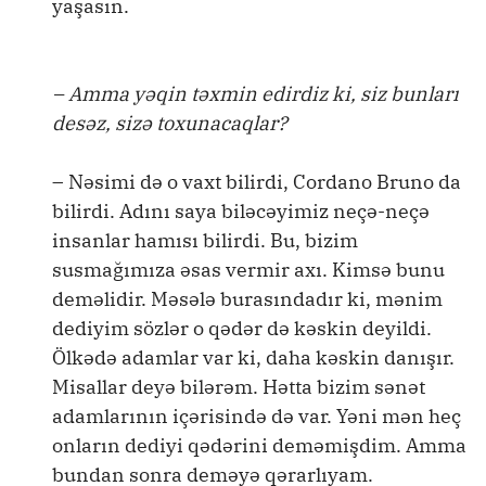
yaşasın.
– Amma yəqin təxmin edirdiz ki, siz bunları
desəz, sizə toxunacaqlar?
– Nəsimi də o vaxt bilirdi, Cordano Bruno da
bilirdi. Adını saya biləcəyimiz neçə-neçə
insanlar hamısı bilirdi. Bu, bizim
susmağımıza əsas vermir axı. Kimsə bunu
deməlidir. Məsələ burasındadır ki, mənim
dediyim sözlər o qədər də kəskin deyildi.
Ölkədə adamlar var ki, daha kəskin danışır.
Misallar deyə bilərəm. Hətta bizim sənət
adamlarının içərisində də var. Yəni mən heç
onların dediyi qədərini deməmişdim. Amma
bundan sonra deməyə qərarlıyam.