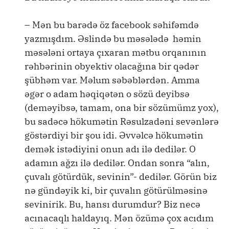
– Mən bu barədə öz facebook səhifəmdə
yazmışdım. Əslində bu məsələdə həmin
məsələni ortaya çıxaran mətbu orqanının
rəhbərinin obyektiv olacağına bir qədər
şübhəm var. Məlum səbəblərdən. Amma
əgər o adam həqiqətən o sözü deyibsə
(deməyibsə, tamam, ona bir sözümümz yox),
bu sadəcə hökumətin Rəsulzadəni sevənlərə
göstərdiyi bir şou idi. Əvvəlcə hökumətin
demək istədiyini onun adı ilə dedilər. O
adamın ağzı ilə dedilər. Ondan sonra “alın,
çuvalı götürdük, sevinin”- dedilər. Görün biz
nə gündəyik ki, bir çuvalın götürülməsinə
sevinirik. Bu, hansı durumdur? Biz necə
acınacaqlı haldayıq. Mən özümə çox acıdım