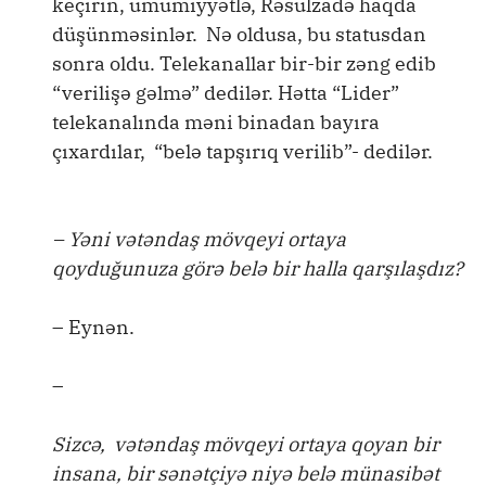
keçirin, ümumiyyətlə, Rəsulzadə haqda
düşünməsinlər. Nə oldusa, bu statusdan
sonra oldu. Telekanallar bir-bir zəng edib
“verilişə gəlmə” dedilər. Hətta “Lider”
telekanalında məni binadan bayıra
çıxardılar, “belə tapşırıq verilib”- dedilər.
– Yəni vətəndaş mövqeyi ortaya
qoyduğunuza görə belə bir halla qarşılaşdız?
– Eynən.
–
Sizcə, vətəndaş mövqeyi ortaya qoyan bir
insana, bir sənətçiyə niyə belə münasibət