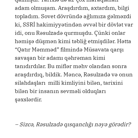
adam olmuşam. Araşdırdım, axtardım, bilgi
topladım. Sovet dövründə ağlımıza gəlməzdi
ki, SSRİ hakimiyyətindən əvvəl bir dövlət var
idi, onu Rəsulzadə qurmuşdu. Çünki onlar
həmişə düşmən kimi təbliğ etmişdilər. Hətta
“Qatır Məmməd” filmində Müsavata qarşı
savaşan bir adamı qəhrəman kimi
tanıdırdılar. Bu miflər məhv olandan sonra
araşdırdıq, bildik. Məncə, Rəsulzadə və onun
silahdaşları milli kimliyini bilən, tarixini
bilən bir insanın sevməli olduqları
şəxslərdir.
– Sizcə, Rəsulzadə qısqanclığı nəyə görədir?