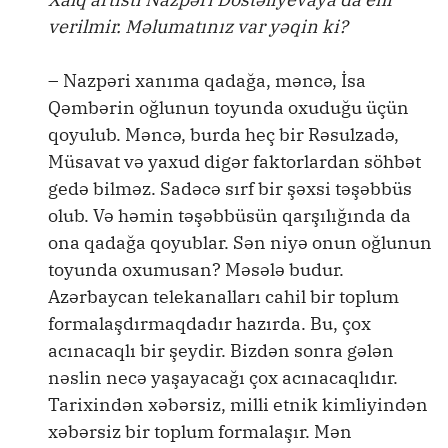
verilmir. Məlumatınız var yəqin ki?
– Nazpəri xanıma qadağa, məncə, İsa
Qəmbərin oğlunun toyunda oxuduğu üçün
qoyulub. Məncə, burda heç bir Rəsulzadə,
Müsavat və yaxud digər faktorlardan söhbət
gedə bilməz. Sadəcə sırf bir şəxsi təşəbbüs
olub. Və həmin təşəbbüsün qarşılığında da
ona qadağa qoyublar. Sən niyə onun oğlunun
toyunda oxumusan? Məsələ budur.
Azərbaycan telekanalları cahil bir toplum
formalaşdırmaqdadır hazırda. Bu, çox
acınacaqlı bir şeydir. Bizdən sonra gələn
nəslin necə yaşayacağı çox acınacaqlıdır.
Tarixindən xəbərsiz, milli etnik kimliyindən
xəbərsiz bir toplum formalaşır. Mən