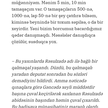
müğənniyəm. Mənim 5 min, 10 min
tamaşaçım var. O tamaşaçıların 500-nə,
1000-nə, lap 50-nə bir şey çatdıra bilsəm,
kiminsə beynində bir toxum səpilsə, o da bir
xeyirdir. Yəni bizim borcumuz bacardığımız
qədər danışmaqdı. Məsələlər danışdıqca
çözülür, susduqca yox.
– Bu yaxınlarda Rəsulzadə adı ilə bağlı bir
qalmaqal yaşandı. Düzdü, bu qalmaqalı
yaradan deputat sonradan bu sözləri
demədiyini bildirdi. Amma nəticədə
qınaqlara görə Gəncədə xeyli müddətdir
başına çuval keçirilərək saxlanan Rəsulzadə
abidəsinin başından həmin çuval çıxarıldı.
Bu hadisəyə münasibətiniz maraqlı olardı.