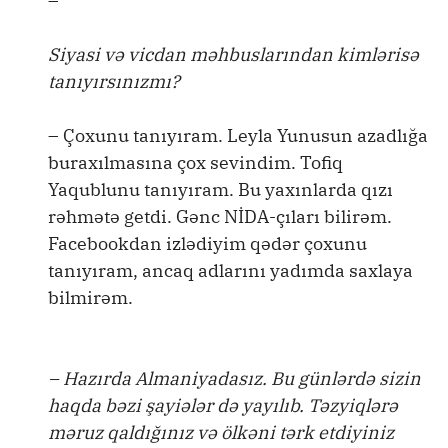
–
Siyasi və vicdan məhbuslarından kimlərisə
tanıyırsınızmı?
– Çoxunu tanıyıram. Leyla Yunusun azadlığa
buraxılmasına çox sevindim. Tofiq
Yaqublunu tanıyıram. Bu yaxınlarda qızı
rəhmətə getdi. Gənc NİDA-çıları bilirəm.
Facebookdan izlədiyim qədər çoxunu
tanıyıram, ancaq adlarını yadımda saxlaya
bilmirəm.
– Hazırda Almaniyadasız. Bu günlərdə sizin
haqda bəzi şayiələr də yayılıb. Təzyiqlərə
məruz qaldığınız və ölkəni tərk etdiyiniz