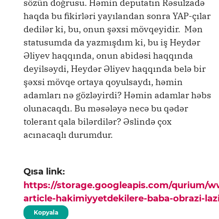
sözün doğrusu. Həmin deputatın Rəsulzadə
haqda bu fikirləri yayılandan sonra YAP-çılar
dedilər ki, bu, onun şəxsi mövqeyidir. Mən
statusumda da yazmışdım ki, bu iş Heydər
Əliyev haqqında, onun abidəsi haqqında
deyilsəydi, Heydər Əliyev haqqında belə bir
şəxsi mövqe ortaya qoyulsaydı, həmin
adamları nə gözləyirdi? Həmin adamlar həbs
olunacaqdı. Bu məsələyə necə bu qədər
tolerant qala bilərdilər? Əslində çox
acınacaqlı durumdur.
Qısa link:
https://storage.googleapis.com/qurium/
article-hakimiyyetdekilere-baba-obrazi-la
Kopyala