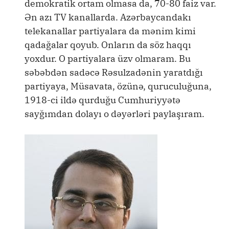
demokratik ortam olmasa da, 70-80 faiz var.
Ən azı TV kanallarda. Azərbaycandakı
telekanallar partiyalara da mənim kimi
qadağalar qoyub. Onların da söz haqqı
yoxdur. O partiyalara üzv olmaram. Bu
səbəbdən sadəcə Rəsulzadənin yaratdığı
partiyaya, Müsavata, özünə, quruculuğuna,
1918-ci ildə qurduğu Cumhuriyyətə
sayğımdan dolayı o dəyərləri paylaşıram.