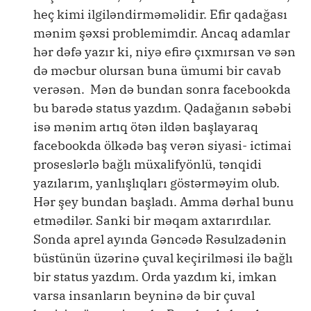
heç kimi ilgiləndirməməlidir. Efir qadağası
mənim şəxsi problemimdir. Ancaq adamlar
hər dəfə yazır ki, niyə efirə çıxmırsan və sən
də məcbur olursan buna ümumi bir cavab
verəsən. Mən də bundan sonra facebookda
bu barədə status yazdım. Qadağanın səbəbi
isə mənim artıq ötən ildən başlayaraq
facebookda ölkədə baş verən siyasi- ictimai
proseslərlə bağlı müxalifyönlü, tənqidi
yazılarım, yanlışlıqları göstərməyim olub.
Hər şey bundan başladı. Amma dərhal bunu
etmədilər. Sanki bir məqam axtarırdılar.
Sonda aprel ayında Gəncədə Rəsulzadənin
büstünün üzərinə çuval keçirilməsi ilə bağlı
bir status yazdım. Orda yazdım ki, imkan
varsa insanların beyninə də bir çuval