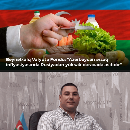
Beynəlxalq Valyuta Fondu: “Azərbaycan ərzaq
inflyasiyasında Rusiyadan yüksək dərəcədə asılıdır”