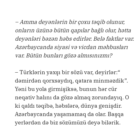
– Amma deyənlərin bir çoxu təqib olunur,
onların üzünə bütün qapılar bağlı olur, hətta
deyənləri bəzən həbs edirlər. Belə faktlar var.
Azərbaycanda siyasi və vicdan məhbusları
var. Bütün bunları gözə almısınızmı?
– Türklərin yaxşı bir sözü var, deyirlər:“
dəmirdən qorxsaydıq, qatara minməzdik”.
Yəni bu yola girmişiksə, bunun hər cür
neqativ halını da gözə almaq zorundayıq. O
ki qaldı təqibə, həbslərə, dünya genişdir.
Azərbaycanda yaşamamaq da olar. Başqa
yerlərdən də biz sözümüzü deyə bilərik.