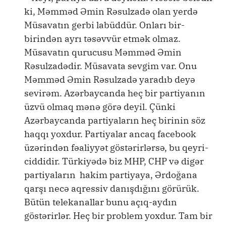
ki, Məmməd Əmin Rəsulzadə olan yerdə
Müsavatın gerbi labüddür. Onları bir-
birindən ayrı təsəvvür etmək olmaz.
Müsavatın qurucusu Məmməd Əmin
Rəsulzadədir. Müsavata sevgim var. Onu
Məmməd Əmin Rəsulzadə yaradıb deyə
sevirəm. Azərbaycanda heç bir partiyanın
üzvü olmaq mənə görə deyil. Çünki
Azərbaycanda partiyaların heç birinin söz
haqqı yoxdur. Partiyalar ancaq facebook
üzərindən fəaliyyət göstərirlərsə, bu qeyri-
ciddidir. Türkiyədə biz MHP, CHP və digər
partiyaların hakim partiyaya, Ərdoğana
qarşı necə aqressiv danışdığını görürük.
Bütün telekanallar bunu açıq-aydın
göstərirlər. Heç bir problem yoxdur. Tam bir