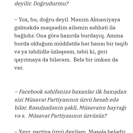
deyilir. Doğrudurmu?
– Yox, bu, doğru deyil. Mənim Almaniyaya
gəlməkdə məqsədim ailəmin səhhəti ilə
bağlıdır. Ona görə hazırda burdayıq. Amma
burda olduğum müddətdə hər hansı bir təqib
və ya təhdidlə üzləşsəm, təbii ki, geri
qayıtmaya da bilərəm. Belə bir imkan da
var.
– Facebook səhifənizə baxanlar ilk baxışdan
sizi Müsavat Partiyasının üzvü hesab edə
bilər. Rəsulzadənin şəkli, Müsavatın bayrağı
və s. Müsavat Partiyasının üzvüsüz?
– Xeyr, partiya üzvü deyiləm. Məsələ belədir