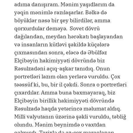
adıma danışıram. Mənim yaşıdlarım da
yəqin mənimlə razılaşarlar. Bəlkə də
böyüklər nəsə bir şey bilirdilər, amma
qorxurdular deməyə. Sovet dövrü
dağılandan, meydan hərəkatı başlayandan
və insanların kütləvi şəkildə küçələrə
çıxmasından sonra, eləcə də Əbülfəz
Elçibəyin hakimiyyəti dövründə biz
Rəsulzadəni açıq-aşkar tanıdıq. Onun
portretləri lazım olan yerlərə vuruldu. Çox
təəssüf ki, bu, bir il çəkdi. Sonra o portretləri
çıxardılar. Amma buna baxmayaraq, biz
Elçibəyin birillik hakimiyyəti dövründə
Rəsulzadə haqda yetərincə məlumat aldıq.
Milli valyutanın üzərinə şəkli vuruldu, təbliğ
olundu. Mənim beynimdə o vaxtdan
qalmışdı. Tarixlə də az-çox maraqlanan