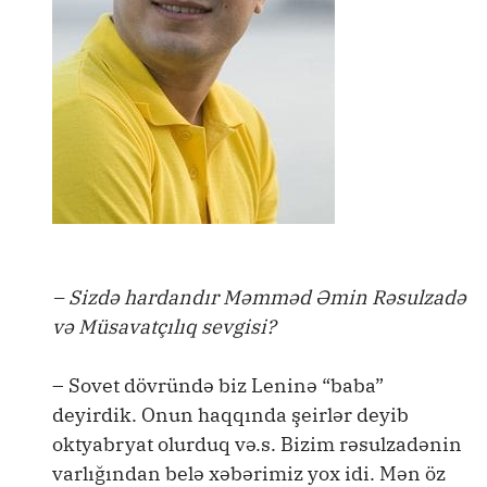
– Sizdə hardandır Məmməd Əmin Rəsulzadə
və Müsavatçılıq sevgisi?
– Sovet dövründə biz Leninə “baba”
deyirdik. Onun haqqında şeirlər deyib
oktyabryat olurduq və.s. Bizim rəsulzadənin
varlığından belə xəbərimiz yox idi. Mən öz