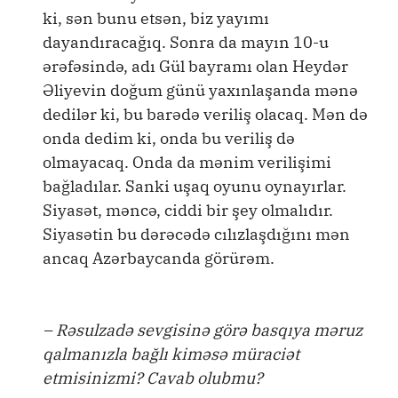
ki, sən bunu etsən, biz yayımı
dayandıracağıq. Sonra da mayın 10-u
ərəfəsində, adı Gül bayramı olan Heydər
Əliyevin doğum günü yaxınlaşanda mənə
dedilər ki, bu barədə veriliş olacaq. Mən də
onda dedim ki, onda bu veriliş də
olmayacaq. Onda da mənim verilişimi
bağladılar. Sanki uşaq oyunu oynayırlar.
Siyasət, məncə, ciddi bir şey olmalıdır.
Siyasətin bu dərəcədə cılızlaşdığını mən
ancaq Azərbaycanda görürəm.
– Rəsulzadə sevgisinə görə basqıya məruz
qalmanızla bağlı kiməsə müraciət
etmisinizmi? Cavab olubmu?