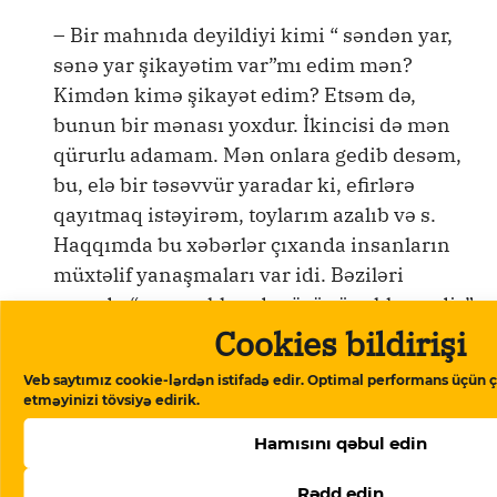
– Bir mahnıda deyildiyi kimi “ səndən yar,
sənə yar şikayətim var”mı edim mən?
Kimdən kimə şikayət edim? Etsəm də,
bunun bir mənası yoxdur. İkincisi də mən
qürurlu adamam. Mən onlara gedib desəm,
bu, elə bir təsəvvür yaradar ki, efirlərə
qayıtmaq istəyirəm, toylarım azalıb və s.
Haqqımda bu xəbərlər çıxanda insanların
müxtəlif yanaşmaları var idi. Bəziləri
yazırdı: “ucuz reklamdır, özünü reklam edir”,
Cookies bildirişi
başqası yazırdı: “toylarımıza onu çağıraq”.
İnanın ki, mənim belə bir dərdim yoxdur.
Veb saytımız cookie-lərdən istifadə edir. Optimal performans üçün ç
Heç bir reklam arxasınca da qaçmıram. Allah
etməyinizi tövsiyə edirik.
mənim ruzimi başqa ölkədə də olsam,
Hamısını qəbul edin
verəcək. Allah adama bir istedad veribsə,
onun ruzisini də verəcək. Amma yanlış
Rədd edin