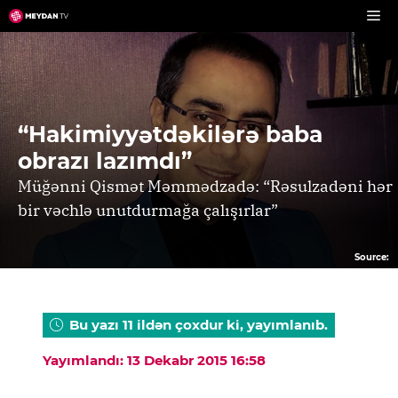
Skip
to
content
“Hakimiyyətdəkilərə baba
obrazı lazımdı”
Müğənni Qismət Məmmədzadə: “Rəsulzadəni hər
bir vəchlə unutdurmağa çalışırlar”
Source:
Bu yazı 11 ildən çoxdur ki, yayımlanıb.
Yayımlandı: 13 Dekabr 2015 16:58