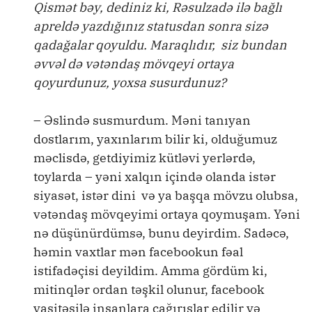
Qismət bəy, dediniz ki, Rəsulzadə ilə bağlı
apreldə yazdığınız statusdan sonra sizə
qadağalar qoyuldu. Maraqlıdır, siz bundan
əvvəl də vətəndaş mövqeyi ortaya
qoyurdunuz, yoxsa susurdunuz?
– Əslində susmurdum. Məni tanıyan
dostlarım, yaxınlarım bilir ki, olduğumuz
məclisdə, getdiyimiz kütləvi yerlərdə,
toylarda – yəni xalqın içində olanda istər
siyasət, istər dini və ya başqa mövzu olubsa,
vətəndaş mövqeyimi ortaya qoymuşam. Yəni
nə düşünürdümsə, bunu deyirdim. Sadəcə,
həmin vaxtlar mən facebookun fəal
istifadəçisi deyildim. Amma gördüm ki,
mitinqlər ordan təşkil olunur, facebook
vasitəsilə insanlara çağırışlar edilir və