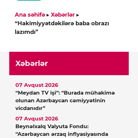
Ana səhifə
▸
Xəbərlər
▸
“Hakimiyyətdəkilərə baba obrazı
lazımdı”
Xəbərlər
07 Avqust 2026
“Meydan TV işi”: “Burada mühakimə
olunan Azərbaycan cəmiyyətinin
vicdanıdır”
07 Avqust 2026
Beynəlxalq Valyuta Fondu:
“Azərbaycan ərzaq inflyasiyasında