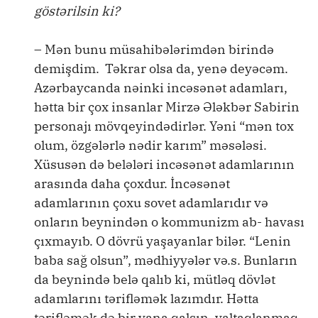
göstərilsin ki?
– Mən bunu müsahibələrimdən birində
demişdim. Təkrar olsa da, yenə deyəcəm.
Azərbaycanda nəinki incəsənət adamları,
hətta bir çox insanlar Mirzə Ələkbər Sabirin
personajı mövqeyindədirlər. Yəni “mən tox
olum, özgələrlə nədir karım” məsələsi.
Xüsusən də belələri incəsənət adamlarının
arasında daha çoxdur. İncəsənət
adamlarının çoxu sovet adamlarıdır və
onların beynindən o kommunizm ab- havası
çıxmayıb. O dövrü yaşayanlar bilər. “Lenin
baba sağ olsun”, mədhiyyələr və.s. Bunların
da beynində belə qalıb ki, mütləq dövlət
adamlarını tərifləmək lazımdır. Hətta
tərifləmək də bir yana qalsın, yaltaqlanmaq