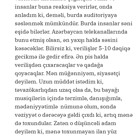
insanlar buna reaksiya verirlər, onda
anladım ki, deməli, burda auditoriyaya
səslənmək mümkündür. Burda insanlar səni
eşidə bilərlər. Azərbaycan telekanallarında
bunu etmiş olsan, ən yaxşı halda səsini
kəsəcəklər. Bilirsiz ki, verilişlər 5-10 dəqiqə
gecikmə ilə gedir efirə. Ən pis halda
verilişdən çıxaracaqlar və qadağa
qoyacaqlar. Mən müğənniyəm, siyasətçi
deyiləm. Uzun müddət istədim ki,
təvazökarlıqdan uzaq olsa da, bu bayağı
musiqilərin içində tərzimlə, danışığımla,
mədəniyyətimlə nümunə olum, sonda
vəziyyət o dərəcəyə gəldi çıxdı ki, artıq mənə
də toxundular. Zatən o düşüncəli adam
deyiləm ki, mənə toxunmayan ilan yüz