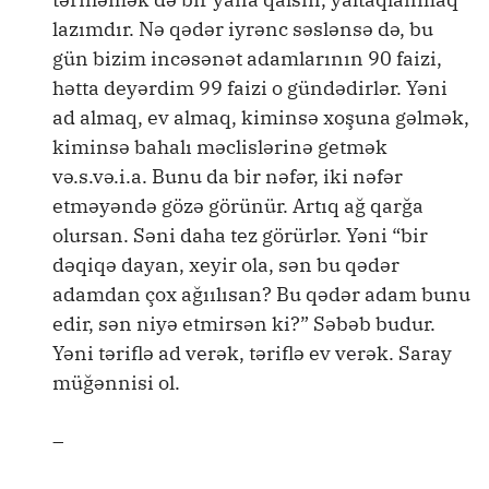
lazımdır. Nə qədər iyrənc səslənsə də, bu
gün bizim incəsənət adamlarının 90 faizi,
hətta deyərdim 99 faizi o gündədirlər. Yəni
ad almaq, ev almaq, kiminsə xoşuna gəlmək,
kiminsə bahalı məclislərinə getmək
və.s.və.i.a. Bunu da bir nəfər, iki nəfər
etməyəndə gözə görünür. Artıq ağ qarğa
olursan. Səni daha tez görürlər. Yəni “bir
dəqiqə dayan, xeyir ola, sən bu qədər
adamdan çox ağıılısan? Bu qədər adam bunu
edir, sən niyə etmirsən ki?” Səbəb budur.
Yəni təriflə ad verək, təriflə ev verək. Saray
müğənnisi ol.
–