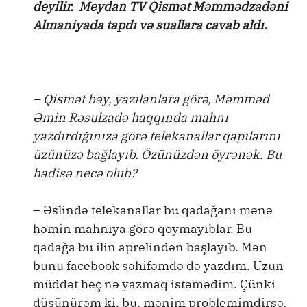
deyilir. Meydan TV Qismət Məmmədzadəni
Almaniyada tapdı və suallara cavab aldı.
– Qismət bəy, yazılanlara görə, Məmməd
Əmin Rəsulzadə haqqında mahnı
yazdırdığınıza görə telekanallar qapılarını
üzünüzə bağlayıb. Özünüzdən öyrənək. Bu
hadisə necə olub?
– Əslində telekanallar bu qadağanı mənə
həmin mahnıya görə qoymayıblar. Bu
qadağa bu ilin aprelindən başlayıb. Mən
bunu facebook səhifəmdə də yazdım. Uzun
müddət heç nə yazmaq istəmədim. Çünki
düşünürəm ki, bu, mənim problemimdirsə,