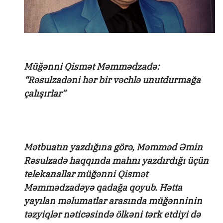
Müğənni Qismət Məmmədzadə:
“Rəsulzadəni hər bir vəchlə unutdurmağa
çalışırlar”
Mətbuatın yazdığına görə, Məmməd Əmin
Rəsulzadə haqqında mahnı yazdırdığı üçün
telekanallar müğənni Qismət
Məmmədzadəyə qadağa qoyub. Hətta
yayılan məlumatlar arasında müğənninin
təzyiqlər nəticəsində ölkəni tərk etdiyi də