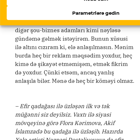
anlaşılmalar olur. Mən buna görə də bu
məsələnin çox işıqlandırılmasını
Parametrlərə gedin
istəmirdim. İnsanlar elə bilməsinlər ki, mən
digər şou-biznes adamları kimi nəyləsə
gündəmə gəlmək istəyirəm. Bunun xüsusi
ilə altını cızıram ki, elə anlaşılmasın. Mənim
burda heç bir reklam məqsədim yoxdur, heç
kimə də şikayət etməmişəm, etmək fikrim
də yoxdur. Çünki etsəm, ancaq yanlış
anlaşıla bilər. Mənə də heç bir köməyi olmaz.
– Efir qadağası ilə üzləşən ilk və tək
müğənni siz deyilsiz. Vaxtı ilə siyasi
mövqeyinə görə Flora Kərimova, Akif
İslamzadə bu qadağa ilə üzləşib. Hazırda
Xalq artisti Nazpəri Dostəliyevaya da efir