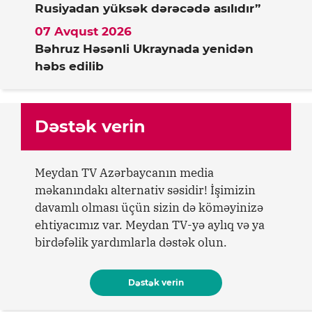
Rusiyadan yüksək dərəcədə asılıdır”
07 Avqust 2026
Bəhruz Həsənli Ukraynada yenidən
həbs edilib
Dəstək verin
Meydan TV Azərbaycanın media
məkanındakı alternativ səsidir! İşimizin
davamlı olması üçün sizin də köməyinizə
ehtiyacımız var. Meydan TV-yə aylıq və ya
birdəfəlik yardımlarla dəstək olun.
Dəstək verin