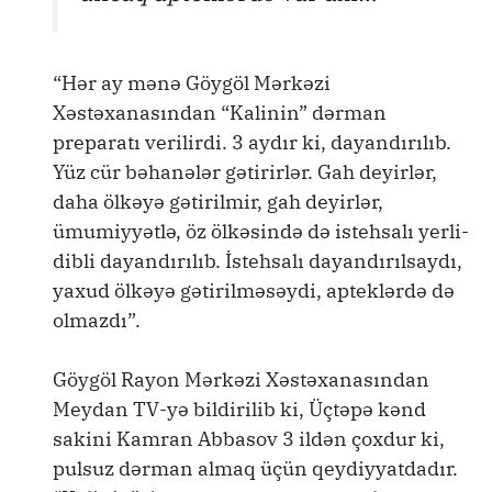
“Hər ay mənə Göygöl Mərkəzi
Xəstəxanasından “Kalinin” dərman
preparatı verilirdi. 3 aydır ki, dayandırılıb.
Yüz cür bəhanələr gətirirlər. Gah deyirlər,
daha ölkəyə gətirilmir, gah deyirlər,
ümumiyyətlə, öz ölkəsində də istehsalı yerli-
dibli dayandırılıb. İstehsalı dayandırılsaydı,
yaxud ölkəyə gətirilməsəydi, apteklərdə də
olmazdı”.
Göygöl Rayon Mərkəzi Xəstəxanasından
Meydan TV-yə bildirilib ki, Üçtəpə kənd
sakini Kamran Abbasov 3 ildən çoxdur ki,
pulsuz dərman almaq üçün qeydiyyatdadır.