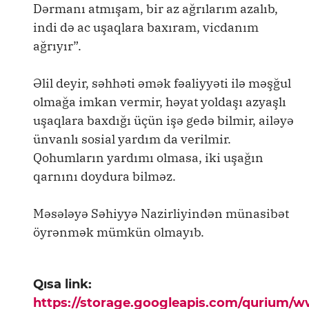
Dərmanı atmışam, bir az ağrılarım azalıb,
indi də ac uşaqlara baxıram, vicdanım
ağrıyır”.
Əlil deyir, səhhəti əmək fəaliyyəti ilə məşğul
olmağa imkan vermir, həyat yoldaşı azyaşlı
uşaqlara baxdığı üçün işə gedə bilmir, ailəyə
ünvanlı sosial yardım da verilmir.
Qohumların yardımı olmasa, iki uşağın
qarnını doydura bilməz.
Məsələyə Səhiyyə Nazirliyindən münasibət
öyrənmək mümkün olmayıb.
Qısa link:
https://storage.googleapis.com/qurium/