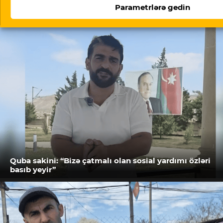
Parametrlərə gedin
Oxşar məqalələr
Quba sakini: “Bizə çatmalı olan sosial yardımı özləri
basıb yeyir”