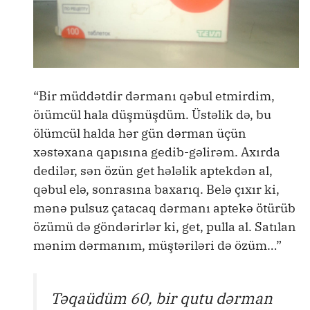
“Bir müddətdir dərmanı qəbul etmirdim,
öıümcül hala düşmüşdüm. Üstəlik də, bu
ölümcül halda hər gün dərman üçün
xəstəxana qapısına gedib-gəlirəm. Axırda
dedilər, sən özün get hələlik aptekdən al,
qəbul elə, sonrasına baxarıq. Belə çıxır ki,
mənə pulsuz çatacaq dərmanı aptekə ötürüb
özümü də göndərirlər ki, get, pulla al. Satılan
mənim dərmanım, müştəriləri də özüm…”
Təqaüdüm 60, bir qutu dərman