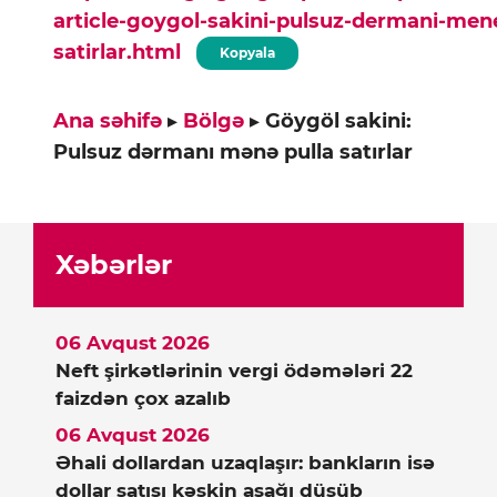
article-goygol-sakini-pulsuz-dermani-mene
satirlar.html
Kopyala
Ana səhifə
▸
Bölgə
▸
Göygöl sakini:
Pulsuz dərmanı mənə pulla satırlar
Xəbərlər
06 Avqust 2026
Neft şirkətlərinin vergi ödəmələri 22
faizdən çox azalıb
06 Avqust 2026
Əhali dollardan uzaqlaşır: bankların isə
dollar satışı kəskin aşağı düşüb