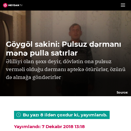
Skip
to
content
Göygöl sakini: Pulsuz dərmanı
mənə pulla satırlar
Əlilliyi olan şəxs deyir, dövlətin ona pulsuz
verməli olduğu dərmanı aptekə ötürürlər, özünü
də almağa göndərirlər
Source:
Bu yazı 8 ildən çoxdur ki, yayımlanıb.
Yayımlandı: 7 Dekabr 2018 13:18