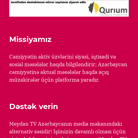
Missiyamız
Cəmiyyətin aktiv üzvlərini siyasi, iqtisadi və
sosial məsələlər haqda bilgiləndirir; Azərbaycan
cəmiyyətinə aktual məsələlər haqda açıq
müzakirələr üçün platforma yaradır.
Dəstək verin
Meydan TV Azərbaycanın media məkanındakı
alternativ səsidir! İşimizin davamlı olması üçün