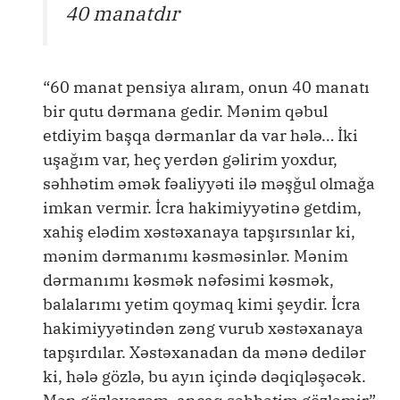
40 manatdır
“60 manat pensiya alıram, onun 40 manatı
bir qutu dərmana gedir. Mənim qəbul
etdiyim başqa dərmanlar da var hələ… İki
uşağım var, heç yerdən gəlirim yoxdur,
səhhətim əmək fəaliyyəti ilə məşğul olmağa
imkan vermir. İcra hakimiyyətinə getdim,
xahiş elədim xəstəxanaya tapşırsınlar ki,
mənim dərmanımı kəsməsinlər. Mənim
dərmanımı kəsmək nəfəsimi kəsmək,
balalarımı yetim qoymaq kimi şeydir. İcra
hakimiyyətindən zəng vurub xəstəxanaya
tapşırdılar. Xəstəxanadan da mənə dedilər
ki, hələ gözlə, bu ayın içində dəqiqləşəcək.