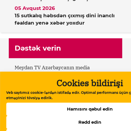
05 Avqust 2026
15 sutkalıq həbsdən çıxmış dini inanclı
fəaldan yenə xəbər yoxdur
Dəstək verin
Meydan TV Azərbaycanın media
məkanındakı alternativ səsidir! İşimizin
Cookies bildirişi
davamlı olması üçün sizin də köməyinizə
ehtiyacımız var. Meydan TV-yə aylıq və ya
Veb saytımız cookie-lərdən istifadə edir. Optimal performans üçün ç
birdəfəlik yardımlarla dəstək olun.
etməyinizi tövsiyə edirik.
Hamısını qəbul edin
Dəstək verin
Rədd edin