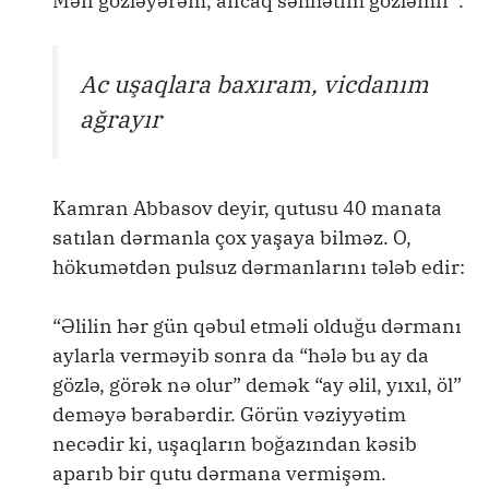
Mən gözləyərəm, ancaq səhhətim gözləmir”.
Ac uşaqlara baxıram, vicdanım
ağrayır
Kamran Abbasov deyir, qutusu 40 manata
satılan dərmanla çox yaşaya bilməz. O,
hökumətdən pulsuz dərmanlarını tələb edir:
“Əlilin hər gün qəbul etməli olduğu dərmanı
aylarla verməyib sonra da “hələ bu ay da
gözlə, görək nə olur” demək “ay əlil, yıxıl, öl”
deməyə bərabərdir. Görün vəziyyətim
necədir ki, uşaqların boğazından kəsib
aparıb bir qutu dərmana vermişəm.