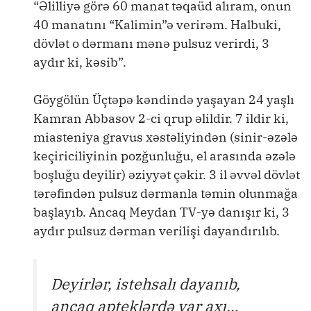
“Əlilliyə görə 60 manat təqaüd alıram, onun
40 manatını “Kalimin”ə verirəm. Halbuki,
dövlət o dərmanı mənə pulsuz verirdi, 3
aydır ki, kəsib”.
Göygölün Üçtəpə kəndində yaşayan 24 yaşlı
Kamran Abbasov 2-ci qrup əlildir. 7 ildir ki,
miasteniya gravus xəstəliyindən (sinir-əzələ
keçiriciliyinin pozğunluğu, el arasında əzələ
boşluğu deyilir) əziyyət çəkir. 3 il əvvəl dövlət
tərəfindən pulsuz dərmanla təmin olunmağa
başlayıb. Ancaq Meydan TV-yə danışır ki, 3
aydır pulsuz dərman verilişi dayandırılıb.
Deyirlər, istehsalı dayanıb,
ancaq apteklərdə var axı…