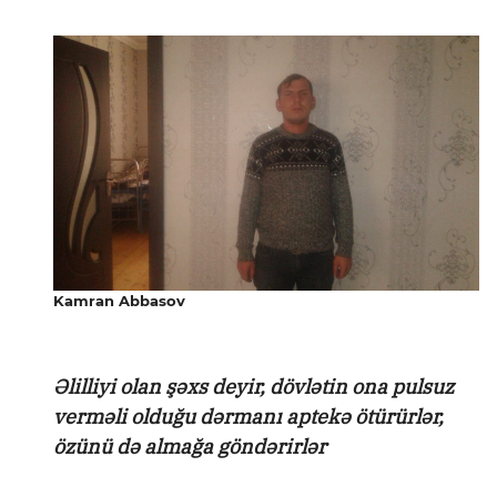
Kamran Abbasov
Əlilliyi olan şəxs deyir, dövlətin ona pulsuz
verməli olduğu dərmanı aptekə ötürürlər,
özünü də almağa göndərirlər