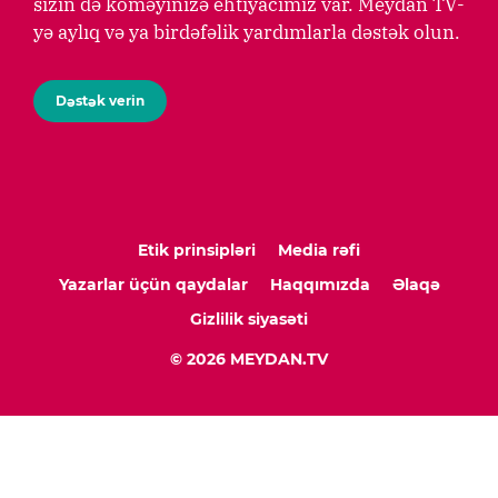
sizin də köməyinizə ehtiyacımız var. Meydan TV-
yə aylıq və ya birdəfəlik yardımlarla dəstək olun.
Dəstək verin
Etik prinsipləri
Media rəfi
Yazarlar üçün qaydalar
Haqqımızda
Əlaqə
Gizlilik siyasəti
© 2026 MEYDAN.TV