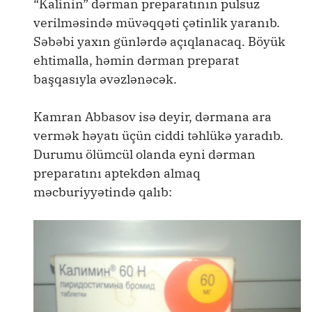
“Kalinin” dərman preparatının pulsuz
verilməsində müvəqqəti çətinlik yaranıb.
Səbəbi yaxın günlərdə açıqlanacaq. Böyük
ehtimalla, həmin dərman preparat
başqasıyla əvəzlənəcək.
Kamran Abbasov isə deyir, dərmana ara
vermək həyatı üçün ciddi təhlükə yaradıb.
Durumu ölümcül olanda eyni dərman
preparatını aptekdən almaq
məcburiyyətində qalıb: