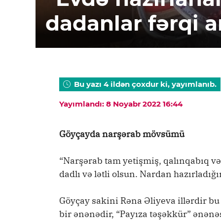
dadanlar fərqi a
Bu yazı 4 ildən çoxdur ki, yayımlanıb.
Yayımlandı: 8 Noyabr 2022 16:44
Göyçayda narşərab mövsümü
“Narşərab tam yetişmiş, qalınqabıq və 
dadlı və lətli olsun. Nardan hazırladığı
Göyçay sakini Rəna Əliyeva illərdir bu
bir ənənədir, “Payıza təşəkkür” ənənəs