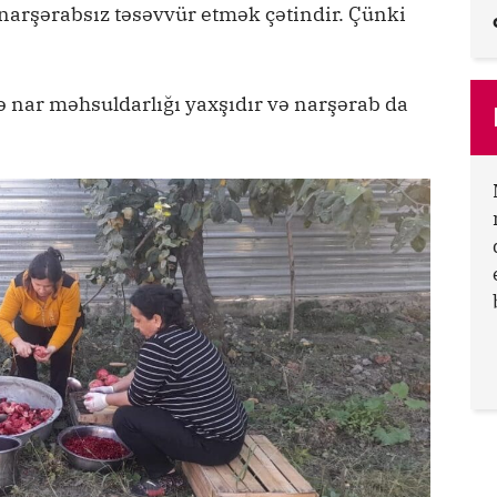
 narşərabsız təsəvvür etmək çətindir. Çünki
 də nar məhsuldarlığı yaxşıdır və narşərab da