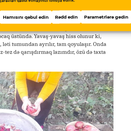
çərəzləri qəbul etməyinizi tövsiyə edirik.
 hazırlanmasının ilkin mərhələsi baş tutur.
Hamısını qəbul edin
Rədd edin
Parametrlərə gedin
hazırlanan şərabın dadı, keyfiyyəti ayrıdır.
axt olmayanda gur yanan qaz üstündə də
 ocaq üstündə. Yavaş-yavaş hiss olunur ki,
, ləti tumundan ayrılır, tam qoyulaşır. Onda
ez-tez də qarışdırmaq lazımdır, özü də taxta