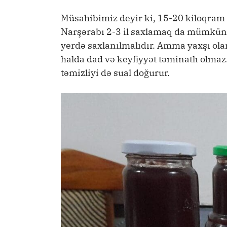
Müsahibimiz deyir ki, 15-20 kiloqram 
Narşərabı 2-3 il saxlamaq da mümkün
yerdə saxlanılmalıdır. Amma yaxşı olar 
halda dad və keyfiyyət təminatlı olma
təmizliyi də sual doğurur.