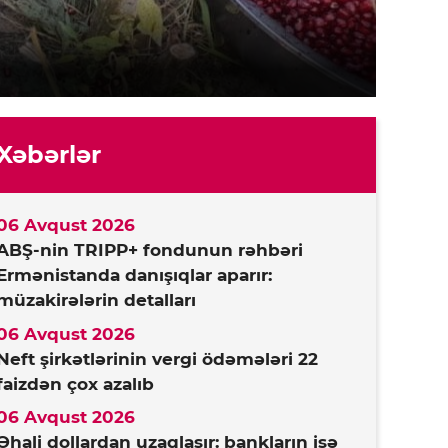
Xəbərlər
06 Avqust 2026
ABŞ-nin TRIPP+ fondunun rəhbəri
Ermənistanda danışıqlar aparır:
müzakirələrin detalları
06 Avqust 2026
Neft şirkətlərinin vergi ödəmələri 22
faizdən çox azalıb
06 Avqust 2026
Əhali dollardan uzaqlaşır: bankların isə