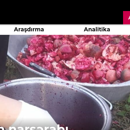
Araşdırma
Analitika
n narşərabı