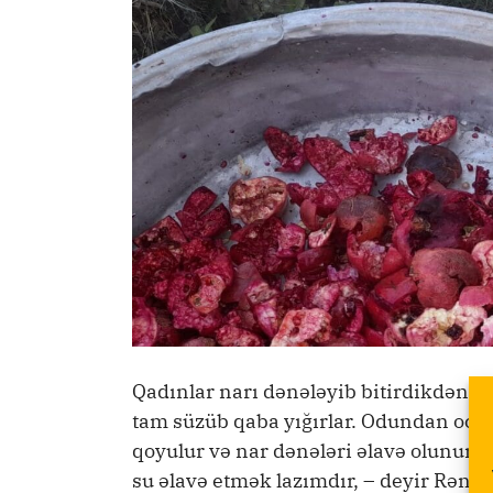
Qadınlar narı dənələyib bitirdikdən s
tam süzüb qaba yığırlar. Odundan ocaq
qoyulur və nar dənələri əlavə olunur. 
su əlavə etmək lazımdır, – deyir Rəna