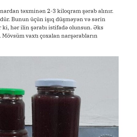
nardan təxminən 2-3 kiloqram şərab alınır.
dür. Bunun üçün işıq düşməyən və sərin
ki, hər ilin şərabı istifadə olunsun. Əks
z. Mövsüm vaxtı çoxalan narşərabların