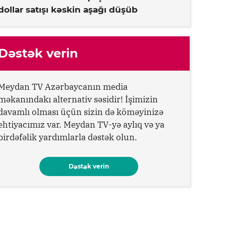
dollar satışı kəskin aşağı düşüb
Dəstək verin
Meydan TV Azərbaycanın media
məkanındakı alternativ səsidir! İşimizin
davamlı olması üçün sizin də köməyinizə
ehtiyacımız var. Meydan TV-yə aylıq və ya
birdəfəlik yardımlarla dəstək olun.
Dəstək verin