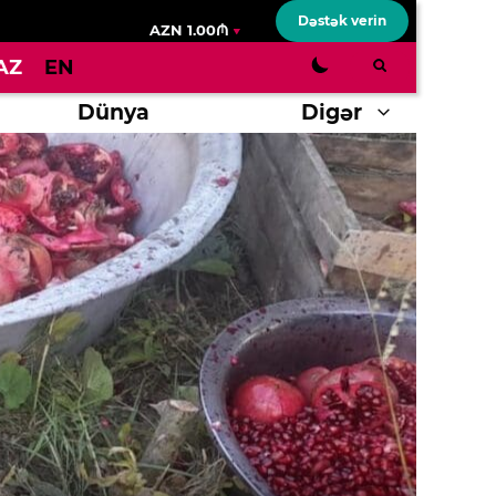
Dəstək verin
AZN 1.00₼
AZ
EN
Dünya
Digər