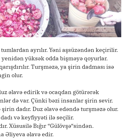
umlardan ayrılır. Yəni aşsüzəndən keçirilir.
n yenidən yüksək odda bişməyə qoyurlar.
rışdırılır. Turşməzə, ya şirin dadması isə
gin olur.
uz əlavə edirik və ocaqdan götürərək
lər də var. Çünki bəzi insanlar şirin sevir.
şirin dadır. Duz əlavə edəndə turşməzə olur.
dı və keyfiyyəti ilə seçilir.
dır. Xüsusilə Bığır “Gülövşə“sindən.
a Əliyeva əlavə edir.