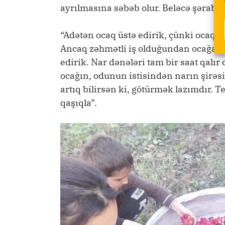
ayrılmasına səbəb olur. Beləcə şərabın
“Adətən ocaq üstə edirik, çünki ocaqda 
Ancaq zəhmətli iş olduğundan ocağa v
edirik. Nar dənələri tam bir saat qalır
ocağın, odunun istisindən narın şirəsi
artıq bilirsən ki, götürmək lazımdır. T
qaşıqla”.