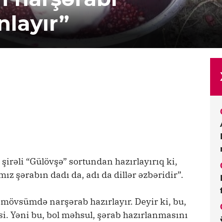
nlayır”
şirəli “Gülövşə” sortundan hazırlayırıq ki,
mız şərabın dadı da, adı da dillər əzbəridir”.
 mövsümdə narşərab hazırlayır. Deyir ki, bu,
i. Yəni bu, bol məhsul, şərab hazırlanmasını