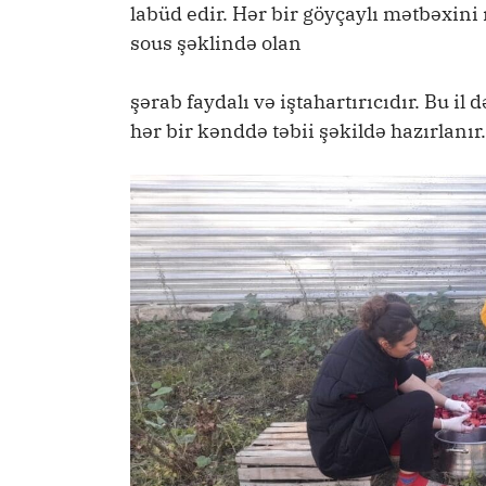
labüd edir. Hər bir göyçaylı mətbəxini
sous şəklində olan
şərab faydalı və iştahartırıcıdır. Bu il
hər bir kənddə təbii şəkildə hazırlanır.