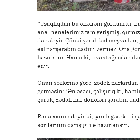
“Uşaqlıqdan bu ənənəni gördüm ki, na
ana- nənələrimiz tam yetişmiş, qırmızı i
dənələyir. Çünki şərab kal meyvədən,
əsl narşərabın dadını verməz. Ona gör
hazırlanır. Hansı ki, o vaxt ağacdan də
edir.
Onun sözlərinə görə, zədəli narlardan d
getməsin: “Ən əsası, çalışırıq ki, həm
çürük, zədəli nar dənələri şərabın dadı
Rəna xanım deyir ki, şərab gərək iri q
sortlarının qarışığı ilə hazırlansın.