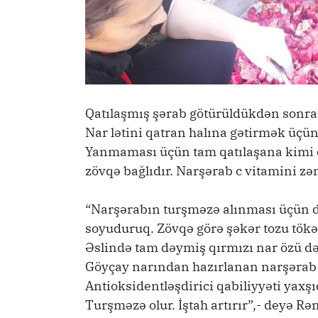
Qatılaşmış şərab götürüldükdən sonra t
Nar lətini qatran halına gətirmək üçü
Yanmaması üçün tam qatılaşana kimi qa
zövqə bağlıdır. Narşərab c vitamini zən
“Narşərabın turşməzə alınması üçün d
soyuduruq. Zövqə görə şəkər tozu tökən
Əslində tam dəymiş qırmızı nar özü də 
Göyçay narından hazırlanan narşərab da
Antioksidentləşdirici qabiliyyəti yaxşı
Turşməzə olur. İştah artırır”,- deyə Rən