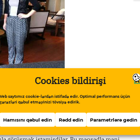
Cookies bildirişi
adisədən şoka düşüblər
Veb saytımız cookie-lərdən istifadə edir. Optimal performans üçün
çərəzləri qəbul etməyinizi tövsiyə edirik.
ook səhifəsində yazıb.
Hamısını qəbul edin
Rədd edin
Parametrlərə gedin
Assambleyasının iclasları Bakıda – hakim
(“Alov qüllələri”ndə) keçirilir. Parlament
lə görüşmək istəmişdilər. Bu məqsədlə məni