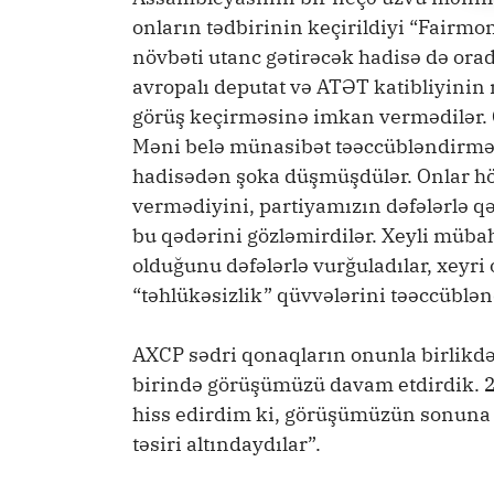
onların tədbirinin keçirildiyi “Fairmo
növbəti utanc gətirəcək hadisə də orad
avropalı deputat və ATƏT katibliyini
görüş keçirməsinə imkan vermədilər. 
Məni belə münasibət təəccübləndirməsə
hadisədən şoka düşmüşdülər. Onlar h
vermədiyini, partiyamızın dəfələrlə qə
bu qədərini gözləmirdilər. Xeyli müba
olduğunu dəfələrlə vurğuladılar, xeyri
“təhlükəsizlik” qüvvələrini təəccüblən
AXCP sədri qonaqların onunla birlikdə 
birində görüşümüzü davam etdirdik. 2
hiss edirdim ki, görüşümüzün sonuna q
təsiri altındaydılar”.