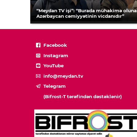
“Meydan TV işi”: “Burada mühakimə olun
Azərbaycan cəmiyyətinin vicdanıdır”
Facebook
Instagram
YouTube
info@meydan.tv
Telegram
(Bifrost-T tərəfindən dəstəklənir)