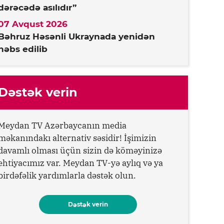
dərəcədə asılıdır”
07 Avqust 2026
Bəhruz Həsənli Ukraynada yenidən
həbs edilib
Dəstək verin
Meydan TV Azərbaycanın media
məkanındakı alternativ səsidir! İşimizin
davamlı olması üçün sizin də köməyinizə
ehtiyacımız var. Meydan TV-yə aylıq və ya
birdəfəlik yardımlarla dəstək olun.
Dəstək verin