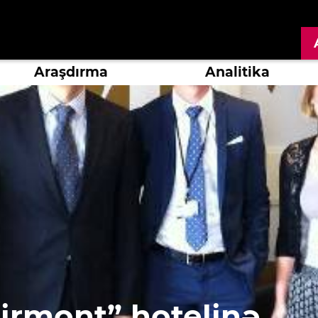
Araşdırma
Analitika
airmont” hotelinə