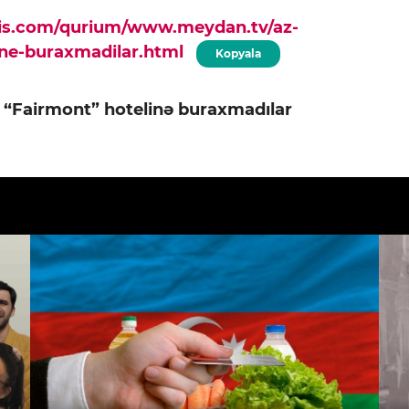
pis.com/qurium/www.meydan.tv/az-
line-buraxmadilar.html
Kopyala
i “Fairmont” hotelinə buraxmadılar