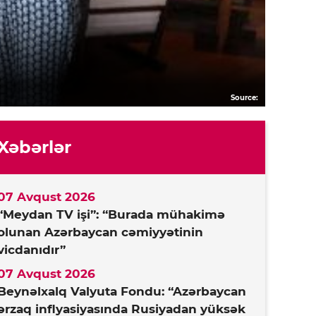
Source:
Xəbərlər
07 Avqust 2026
“Meydan TV işi”: “Burada mühakimə
olunan Azərbaycan cəmiyyətinin
vicdanıdır”
07 Avqust 2026
Beynəlxalq Valyuta Fondu: “Azərbaycan
ərzaq inflyasiyasında Rusiyadan yüksək