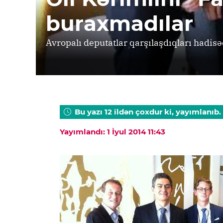
buraxmadılar
Avropalı deputatlar qarşılaşdıqları hadis
Bu yazı 12 ildən çoxdur ki, yayımlanıb.
Yayımlandı: 1 İyul 2014 11:43