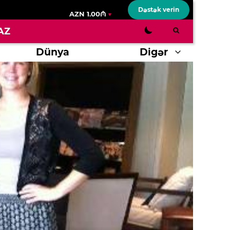
Dəstək verin
AZN 1.00₼
AZ
Dünya
Digər