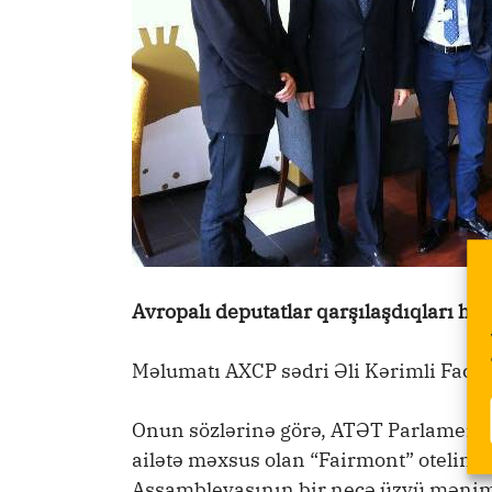
Avropalı deputatlar qarşılaşdıqları h
Məlumatı AXCP sədri Əli Kərimli Faceb
Onun sözlərinə görə, ATƏT Parlament 
ailətə məxsus olan “Fairmont” otelində 
Assambleyasının bir neçə üzvü mənim