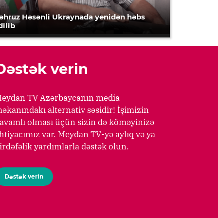
əhruz Həsənli Ukraynada yenidən həbs
dilib
Dəstək verin
eydan TV Azərbaycanın media
əkanındakı alternativ səsidir! İşimizin
avamlı olması üçün sizin də köməyinizə
htiyacımız var. Meydan TV-yə aylıq və ya
irdəfəlik yardımlarla dəstək olun.
Dəstək verin