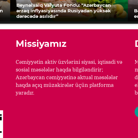
Beynəlxalq Valyuta Fondu: “Azərbaycan
an
ərzaq inflyasiyasında Rusiyadan yüksək
B
dərəcədə asılıdır”
e
Missiyamız
Cəmiyyətin aktiv üzvlərini siyasi, iqtisadi və
M
sosial məsələlər haqda bilgiləndirir;
m
Azərbaycan cəmiyyətinə aktual məsələlər
d
haqda açıq müzakirələr üçün platforma
e
yaradır.
b