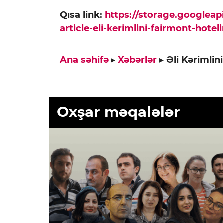
Qısa link:
https://storage.googlea
article-eli-kerimlini-fairmont-hote
Ana səhifə
▸
Xəbərlər
▸
Əli Kərimlin
Oxşar məqalələr