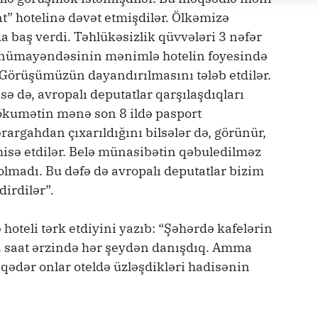
nt” hotelinə dəvət etmişdilər. Ölkəmizə
a baş verdi. Təhlükəsizlik qüvvələri 3 nəfər
n nümayəndəsinin mənimlə hotelin foyesində
Görüşümüzün dayandırılmasını tələb etdilər.
 də, avropalı deputatlar qarşılaşdıqları
ökumətin mənə son 8 ildə pasport
rargahdan çıxarıldığını bilsələr də, görünür,
hisə etdilər. Belə münasibətin qəbuledilməz
 olmadı. Bu dəfə də avropalı deputatlar bizim
dirdilər”.
hoteli tərk etdiyini yazıb: “Şəhərdə kafelərin
 saat ərzində hər şeydən danışdıq. Amma
ədər onlar oteldə üzləşdikləri hadisənin