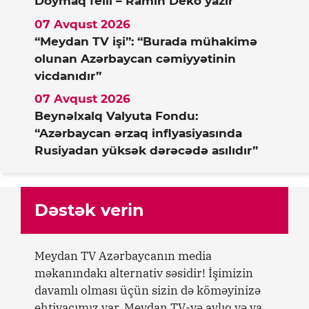
Doymaq feili – Ramin Deko yazır
07 Avqust 2026
“Meydan TV işi”: “Burada mühakimə
olunan Azərbaycan cəmiyyətinin
vicdanıdır”
07 Avqust 2026
Beynəlxalq Valyuta Fondu:
“Azərbaycan ərzaq inflyasiyasında
Rusiyadan yüksək dərəcədə asılıdır”
Dəstək verin
Meydan TV Azərbaycanın media
məkanındakı alternativ səsidir! İşimizin
davamlı olması üçün sizin də köməyinizə
ehtiyacımız var. Meydan TV-yə aylıq və ya