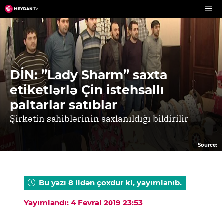
Skip
to
content
DİN: ”Lady Sharm” saxta
etiketlərlə Çin istehsallı
paltarlar satıblar
Şirkətin sahiblərinin saxlanıldığı bildirilir
Source:
Bu yazı 8 ildən çoxdur ki, yayımlanıb.
Yayımlandı: 4 Fevral 2019 23:53