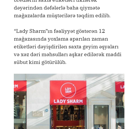
dəyərindən dəfələrlə baha qiymətə
mağazalarda müştərilərə təqdim edilib.
“Lady Sharm”ın fəaliyyət göstərən 12
mağazasında yoxlama aparılan zaman
etiketləri dəyişdirilən saxta geyim əşyaları
və xəz dəri məhsulları aşkar edilərək maddi
sübut kimi götürülüb.