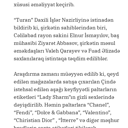
xüsusi əməliyyat keçirib.
“Turan” Daxili İşlər Nazirliyinə istinadən
bildirib ki, şirkətin sahiblərindən biri,
Cəlilabad rayon sakini Elnur İsmayılov, baş
mühasibi Ziyarət Abbasov, şirkətin məsul
əməkdaşları Valeh Qarayev və Fuad Əlizadə
saxlanılaraq istintaqa təqdim ediliblər.
Araşdırma zamanı müəyyən edilib ki, qeyd
edilən mağazalarda satışa çıxarılan Çində
istehsal edilən aşağı keyfiyyətli paltarların
etiketləri “Lady Sharm”ın gizli sexlərində
dəyişdirilib. Həmin paltarlara “Chanel”,
“Fendi”, “Dolce & Gabbana”, “Valentino”,
“Chiristian Dior” , “İtterre” və digər məşhur
bredlərin saxta etiketləri tikilərək