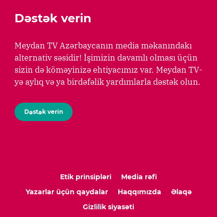
Dəstək verin
Meydan TV Azərbaycanın media məkanındakı
alternativ səsidir! İşimizin davamlı olması üçün
sizin də köməyinizə ehtiyacımız var. Meydan TV-
yə aylıq və ya birdəfəlik yardımlarla dəstək olun.
Dəstək verin
Etik prinsipləri
Media rəfi
Yazarlar üçün qaydalar
Haqqımızda
Əlaqə
Gizlilik siyasəti