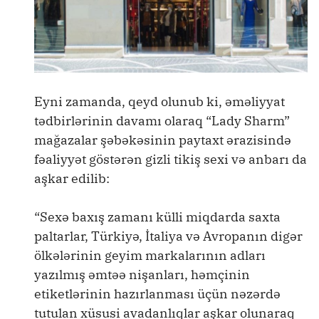
Eyni zamanda, qeyd olunub ki, əməliyyat
tədbirlərinin davamı olaraq “Lady Sharm”
mağazalar şəbəkəsinin paytaxt ərazisində
fəaliyyət göstərən gizli tikiş sexi və anbarı da
aşkar edilib:
“Sexə baxış zamanı külli miqdarda saxta
paltarlar, Türkiyə, İtaliya və Avropanın digər
ölkələrinin geyim markalarının adları
yazılmış əmtəə nişanları, həmçinin
etiketlərinin hazırlanması üçün nəzərdə
tutulan xüsusi avadanlıqlar aşkar olunaraq