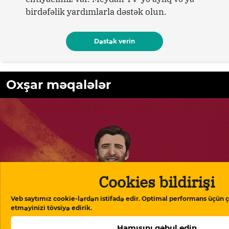
birdəfəlik yardımlarla dəstək olun.
Dəstək verin
Oxşar məqalələr
Cookies bildirişi
Veb saytımız cookie-lərdən istifadə edir. Optimal performans üçün ç
etməyinizi tövsiyə edirik.
Hamısını qəbul edin