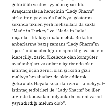
götürülüb və dövriyyədən çıxarılıb.
Araşdırmalarla həmçinin “Lady Sharm”
şirkətinin paytaxtda fəaliyyət göstərən
sexində tikilən yerli məhsullara da saxta
“Made in Turkey” və “Made in İtaly”
nişanları tikildiyi məlum olub. Şirkətin
anbarlarına baxış zamanı “Lady Sharm”ın
“qara” mühasibatlığının aparıldığı və sistem
idarəçiliyi xarici ölkələrdə olan kompüter
avadanlıqları və onların içərisində olan
istintaq üçün zəruri olan şirkətin gizli
maliyyə hesabatları da əldə edilərək
götürülüb. Həyata keçirilən zəruri əməliyyat-
istintaq tədbirləri ilə “Lady Sharm” bu illər
ərzində büdcədən milyonlarla manat vəsait
yayındırdığı məlum olub”.