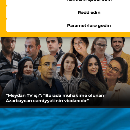
Doymaq feili – Ramin Deko yazır
Rədd edin
Parametrlərə gedin
“Meydan TV işi”: “Burada mühakimə olunan
Azərbaycan cəmiyyətinin vicdanıdır”