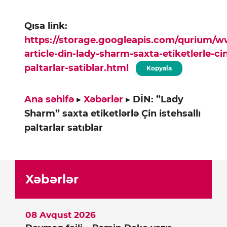
Qısa link:
https://storage.googleapis.com/qurium/
article-din-lady-sharm-saxta-etiketlerle-cin
paltarlar-satiblar.html
Kopyala
Ana səhifə
▸
Xəbərlər
▸
DİN: ”Lady
Sharm” saxta etiketlərlə Çin istehsallı
paltarlar satıblar
Xəbərlər
08 Avqust 2026