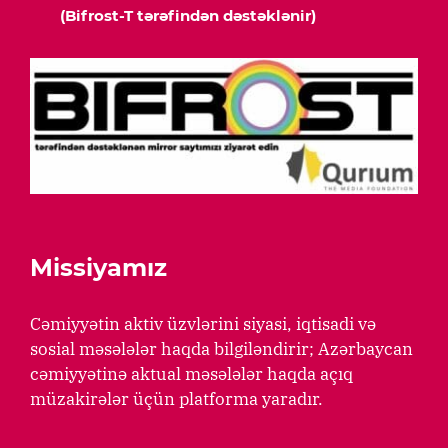
(Bifrost-T tərəfindən dəstəklənir)
Missiyamız
Cəmiyyətin aktiv üzvlərini siyasi, iqtisadi və
sosial məsələlər haqda bilgiləndirir; Azərbaycan
cəmiyyətinə aktual məsələlər haqda açıq
müzakirələr üçün platforma yaradır.