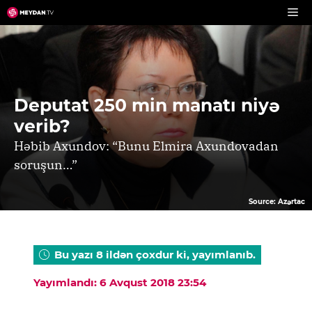
Skip
to
content
Deputat 250 min manatı niyə
verib?
Həbib Axundov: “Bunu Elmira Axundovadan
soruşun…”
Source: Azərtac
Bu yazı 8 ildən çoxdur ki, yayımlanıb.
Yayımlandı: 6 Avqust 2018 23:54