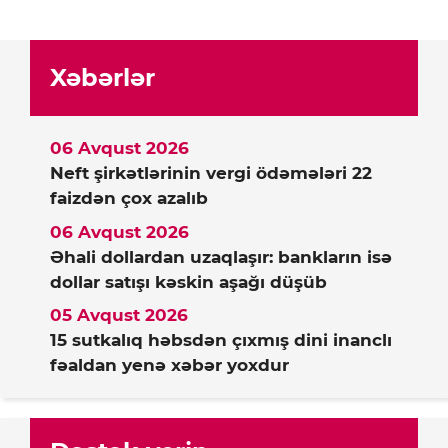
Xəbərlər
06 Avqust 2026
Neft şirkətlərinin vergi ödəmələri 22
faizdən çox azalıb
06 Avqust 2026
Əhali dollardan uzaqlaşır: bankların isə
dollar satışı kəskin aşağı düşüb
05 Avqust 2026
15 sutkalıq həbsdən çıxmış dini inanclı
fəaldan yenə xəbər yoxdur