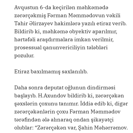
Avqustun 6-da keçirilən məhkəmədə
zərərçəkmiş Fərman Məmmədovun vəkili
Tahir Əlirzayev hakimlərə yazılı etiraz verib.
Bildirib ki, məhkəmə obyektiv aparılmır,
hərtəfəli araşdırmalara imkan verilmir,
prosessual qanunvericiliyin tələbləri
pozulur.
Etiraz baxılmamış saxlanılıb.
Daha sonra deputat oğlunun dindirməsi
başlayıb. H.Axundov bildirib ki, zərərçəkən
şəxslərin çoxunu tanımır. İddia edib ki, digər
zərərçəkənlərin çoxu Fərman Məmmədov
tərəfindən ələ alınaraq ondan şikayətçi
olublar: “Zərərçəkən var, Şahin Məhərrəmov.