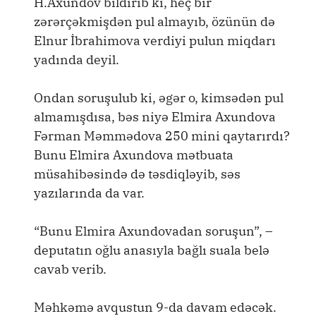
H.Axundov bildirib ki, heç bir
zərərçəkmişdən pul almayıb, özünün də
Elnur İbrahimova verdiyi pulun miqdarı
yadında deyil.
Ondan soruşulub ki, əgər o, kimsədən pul
almamışdısa, bəs niyə Elmira Axundova
Fərman Məmmədova 250 mini qaytarırdı?
Bunu Elmira Axundova mətbuata
müsahibəsində də təsdiqləyib, səs
yazılarında da var.
“Bunu Elmira Axundovadan soruşun”, –
deputatın oğlu anasıyla bağlı suala belə
cavab verib.
Məhkəmə avqustun 9-da davam edəcək.