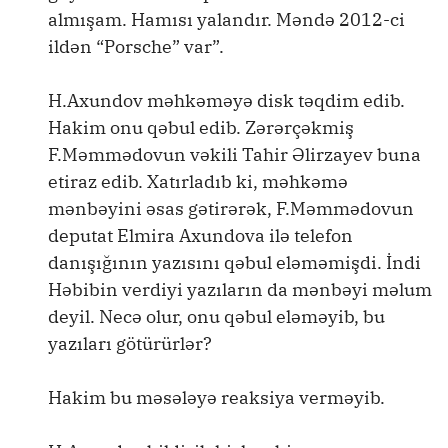
almışam. Hamısı yalandır. Məndə 2012-ci
ildən “Porsche” var”.
H.Axundov məhkəməyə disk təqdim edib.
Hakim onu qəbul edib. Zərərçəkmiş
F.Məmmədovun vəkili Tahir Əlirzayev buna
etiraz edib. Xatırladıb ki, məhkəmə
mənbəyini əsas gətirərək, F.Məmmədovun
deputat Elmira Axundova ilə telefon
danışığının yazısını qəbul eləməmişdi. İndi
Həbibin verdiyi yazıların da mənbəyi məlum
deyil. Necə olur, onu qəbul eləməyib, bu
yazıları götürürlər?
Hakim bu məsələyə reaksiya verməyib.