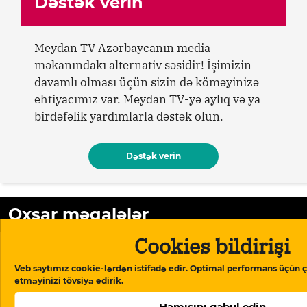
Dəstək verin
Meydan TV Azərbaycanın media
məkanındakı alternativ səsidir! İşimizin
davamlı olması üçün sizin də köməyinizə
ehtiyacımız var. Meydan TV-yə aylıq və ya
birdəfəlik yardımlarla dəstək olun.
Dəstək verin
Oxşar məqalələr
Cookies bildirişi
Veb saytımız cookie-lərdən istifadə edir. Optimal performans üçün ç
etməyinizi tövsiyə edirik.
Hamısını qəbul edin