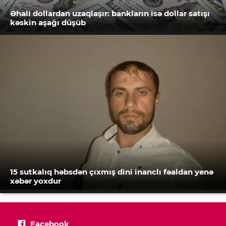
Əhali dollardan uzaqlaşır: bankların isə dollar satışı
kəskin aşağı düşüb
15 sutkalıq həbsdən çıxmış dini inanclı fəaldan yenə
xəbər yoxdur
Facebook