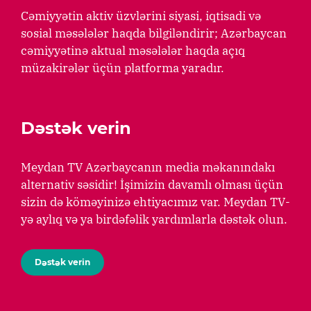
Cəmiyyətin aktiv üzvlərini siyasi, iqtisadi və
sosial məsələlər haqda bilgiləndirir; Azərbaycan
cəmiyyətinə aktual məsələlər haqda açıq
müzakirələr üçün platforma yaradır.
Dəstək verin
Meydan TV Azərbaycanın media məkanındakı
alternativ səsidir! İşimizin davamlı olması üçün
sizin də köməyinizə ehtiyacımız var. Meydan TV-
yə aylıq və ya birdəfəlik yardımlarla dəstək olun.
Dəstək verin