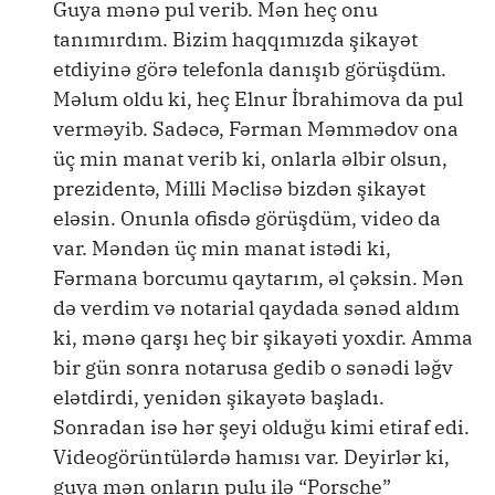
Guya mənə pul verib. Mən heç onu
tanımırdım. Bizim haqqımızda şikayət
etdiyinə görə telefonla danışıb görüşdüm.
Məlum oldu ki, heç Elnur İbrahimova da pul
verməyib. Sadəcə, Fərman Məmmədov ona
üç min manat verib ki, onlarla əlbir olsun,
prezidentə, Milli Məclisə bizdən şikayət
eləsin. Onunla ofisdə görüşdüm, video da
var. Məndən üç min manat istədi ki,
Fərmana borcumu qaytarım, əl çəksin. Mən
də verdim və notarial qaydada sənəd aldım
ki, mənə qarşı heç bir şikayəti yoxdir. Amma
bir gün sonra notarusa gedib o sənədi ləğv
elətdirdi, yenidən şikayətə başladı.
Sonradan isə hər şeyi olduğu kimi etiraf edi.
Videogörüntülərdə hamısı var. Deyirlər ki,
guya mən onların pulu ilə “Porsche”