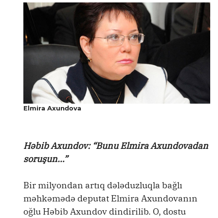
Elmira Axundova
Həbib Axundov: “Bunu Elmira Axundovadan
soruşun…”
Bir milyondan artıq dələduzluqla bağlı
məhkəmədə deputat Elmira Axundovanın
oğlu Həbib Axundov dindirilib. O, dostu