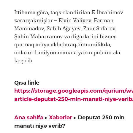
İttihama görə, təqsirləndirilən E.İbrahimov
zərərçəkmişlər – Elvin Vəliyev, Fərman
Məmmədov, Sahib Ağayev, Zaur Səfərov,
Şahin Məhərrəmov və digərlərini biznes
qurmaq adıya aldadaraq, ümumilikdə,
onların 1 milyon manata yaxın pulunu ələ
keçirib.
Qısa link:
https://storage.googleapis.com/qurium/
article-deputat-250-min-manati-niye-verib
Ana səhifə
▸
Xəbərlər
▸
Deputat 250 min
manatı niyə verib?