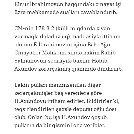
Elnur İbrahimovun haqqındakı cinayət işi
üzrə məhkəmədə sualları cavablandırıb.
CM-nin 178.3.2 (külli miqdarda ziyan
vurmaqla dələduzluq) maddəsiylə ittiham
olunan E.İbrahimovun işinə Bakı Ağır
Cinayətlər Məhkəməsində hakim Rahib
Salmanovun sədrliyilə baxılır. Həbib
Axundov zərərçəkmiş qismində dindirilib.
Lakin pulları mənimsənilən digər
zərərçəkmişlər baş verənlərə görə
H.Axundovu ittiham edirlər. Bildirirlər ki,
təqsirləndirilən şəxslə deputat oğlu dost
olub. Onları bu işə H.Axundov qoşub,
pulların da bir qismini ona veriblər.