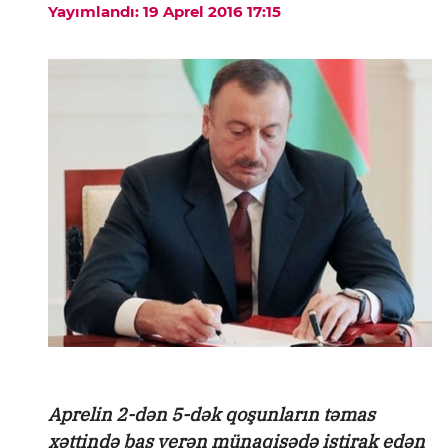
Yayımlandı: 19 Aprel 2016 17:15
Aprelin 2-dən 5-dək qoşunların təmas
xəttində baş verən münaqişədə iştirak edən