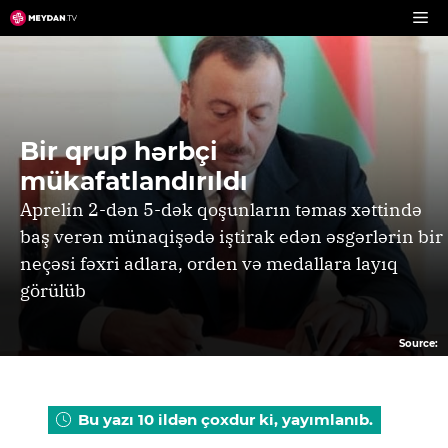
Skip
to
content
Bir qrup hərbçi
mükafatlandırıldı
Aprelin 2-dən 5-dək qoşunların təmas xəttində
baş verən münaqişədə iştirak edən əsgərlərin bir
neçəsi fəxri adlara, orden və medallara layıq
görülüb
Source:
Bu yazı 10 ildən çoxdur ki, yayımlanıb.