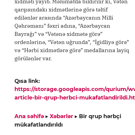
xidməti yayıb. Məlumatda bildirilir ki, Vətən
qarşısındakı xidmətlərinə görə təltif
edilənlər arasında “Azərbaycanın Milli
Qəhrəmanı” fəxri adına, “Azərbaycan
Bayrağı” və “Vətənə xidmətə görə”
ordenlərinə, “Vətən uğrunda”, “İgidliyə görə”
və “Hərbi xidmətlərə görə” medallarına layiq
görülənlər var.
Qısa link:
https://storage.googleapis.com/qurium/
article-bir-qrup-herbci-mukafatlandirildi.h
Ana səhifə
▸
Xəbərlər
▸
Bir qrup hərbçi
mükafatlandırıldı