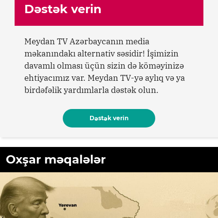
Dəstək verin
Meydan TV Azərbaycanın media
məkanındakı alternativ səsidir! İşimizin
davamlı olması üçün sizin də köməyinizə
ehtiyacımız var. Meydan TV-yə aylıq və ya
birdəfəlik yardımlarla dəstək olun.
Dəstək verin
Oxşar məqalələr