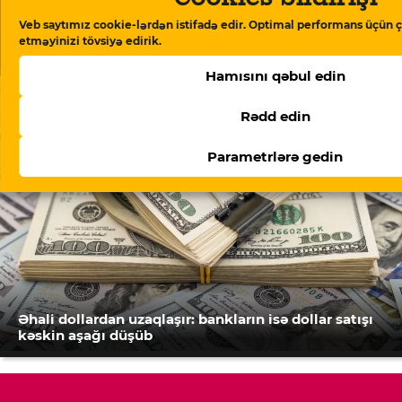
Veb saytımız cookie-lərdən istifadə edir. Optimal performans üçün ç
Neft şirkətlərinin vergi ödəmələri 22 faizdən çox
etməyinizi tövsiyə edirik.
azalıb
Hamısını qəbul edin
Rədd edin
Parametrlərə gedin
Əhali dollardan uzaqlaşır: bankların isə dollar satışı
kəskin aşağı düşüb