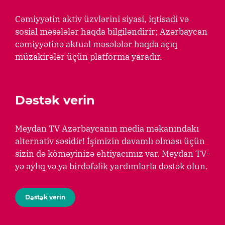
Cəmiyyətin aktiv üzvlərini siyasi, iqtisadi və
sosial məsələlər haqda bilgiləndirir; Azərbaycan
cəmiyyətinə aktual məsələlər haqda açıq
müzakirələr üçün platforma yaradır.
Dəstək verin
Meydan TV Azərbaycanın media məkanındakı
alternativ səsidir! İşimizin davamlı olması üçün
sizin də köməyinizə ehtiyacımız var. Meydan TV-
yə aylıq və ya birdəfəlik yardımlarla dəstək olun.
Dəstək verin