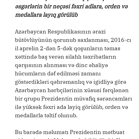
əsgərlərin bir neçəsi fəxri adlara, orden və
medallara layıq görülüb
Azərbaycan Respublikasının ərazi
bütövlüyünün qorunub saxlanması, 2016-cı
il aprelin 2-dən 5-dək qoşunların təmas
xəttində baş verən silahlı təxribatların
qarşısının alınması və dinc əhaliyə
hücumların dəf edilməsi zamanı
göstərdikləri qəhrəmanlıq və igidliyə görə
Azərbaycan hərbçilərinin xüsusi fərqlənən
bir qrupu Prezidentin müvafiq sərəncamları
ilə yüksək fəxri ada layiq görülüb, orden və
medallarla təltif olunub.
Bu barədə məlumatı Prezidentin mətbuat