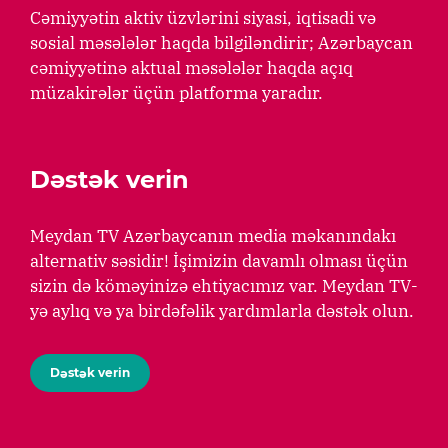
Cəmiyyətin aktiv üzvlərini siyasi, iqtisadi və
sosial məsələlər haqda bilgiləndirir; Azərbaycan
cəmiyyətinə aktual məsələlər haqda açıq
müzakirələr üçün platforma yaradır.
Dəstək verin
Meydan TV Azərbaycanın media məkanındakı
alternativ səsidir! İşimizin davamlı olması üçün
sizin də köməyinizə ehtiyacımız var. Meydan TV-
yə aylıq və ya birdəfəlik yardımlarla dəstək olun.
Dəstək verin