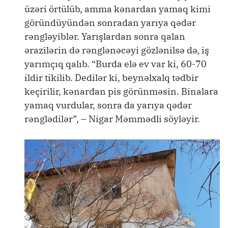
üzəri örtülüb, amma kənardan yamaq kimi
göründüyündən sonradan yarıya qədər
rəngləyiblər. Yarışlardan sonra qalan
ərazilərin də rənglənəcəyi gözlənilsə də, iş
yarımçıq qalıb. “Burda elə ev var ki, 60-70
ildir tikilib. Dedilər ki, beynəlxalq tədbir
keçirilir, kənardan pis görünməsin. Binalara
yamaq vurdular, sonra da yarıya qədər
rənglədilər”, – Nigar Məmmədli söyləyir.