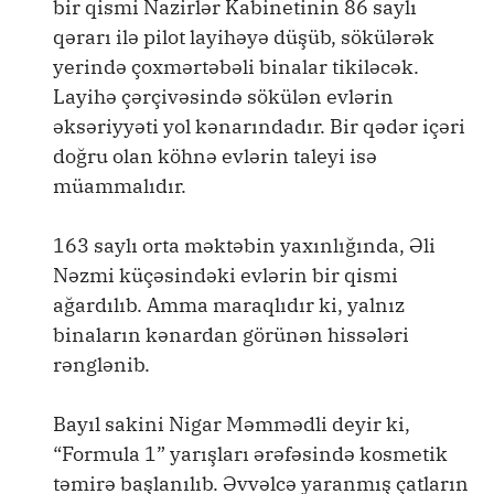
bir qismi Nazirlər Kabinetinin 86 saylı
qərarı ilə pilot layihəyə düşüb, sökülərək
yerində çoxmərtəbəli binalar tikiləcək.
Layihə çərçivəsində sökülən evlərin
əksəriyyəti yol kənarındadır. Bir qədər içəri
doğru olan köhnə evlərin taleyi isə
müammalıdır.
163 saylı orta məktəbin yaxınlığında, Əli
Nəzmi küçəsindəki evlərin bir qismi
ağardılıb. Amma maraqlıdır ki, yalnız
binaların kənardan görünən hissələri
rənglənib.
Bayıl sakini Nigar Məmmədli deyir ki,
“Formula 1” yarışları ərəfəsində kosmetik
təmirə başlanılıb. Əvvəlcə yaranmış çatların