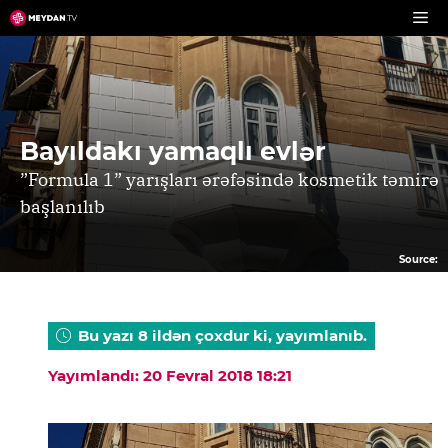
Skip
to
content
Bayıldakı yamaqlı evlər
”Formula 1” yarışları ərəfəsində kosmetik təmirə
başlanılıb
Source:
Bu yazı 8 ildən çoxdur ki, yayımlanıb.
Yayımlandı: 20 Fevral 2018 18:21