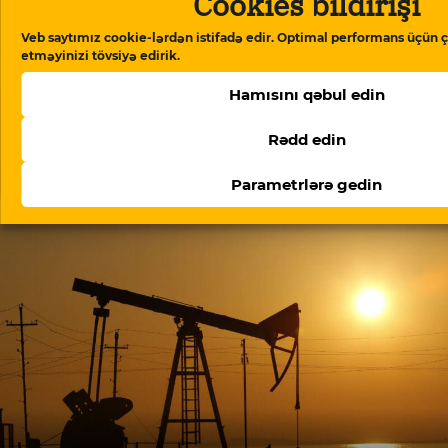
Cookies bildirişi
Veb saytımız cookie-lərdən istifadə edir. Optimal performans üçün ç
etməyinizi tövsiyə edirik.
Hamısını qəbul edin
Rədd edin
ABŞ-nin TRIPP+ fondunun rəhbəri Ermənistanda
danışıqlar aparır: müzakirələrin detalları
Parametrlərə gedin