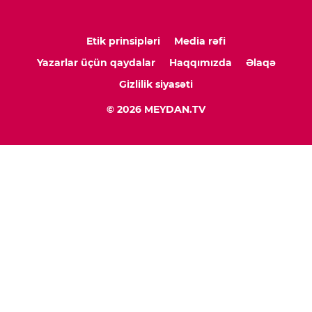
Etik prinsipləri
Media rəfi
Yazarlar üçün qaydalar
Haqqımızda
Əlaqə
Gizlilik siyasəti
© 2026 MEYDAN.TV