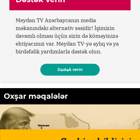
Meydan TV Azərbaycanın media
məkanındakı alternativ səsidir! İşimizin
davamlı olması üçün sizin də köməyinizə
ehtiyacımız var. Meydan TV-yə aylıq və ya
birdəfəlik yardımlarla dəstək olun.
Dəstək verin
Oxşar məqalələr