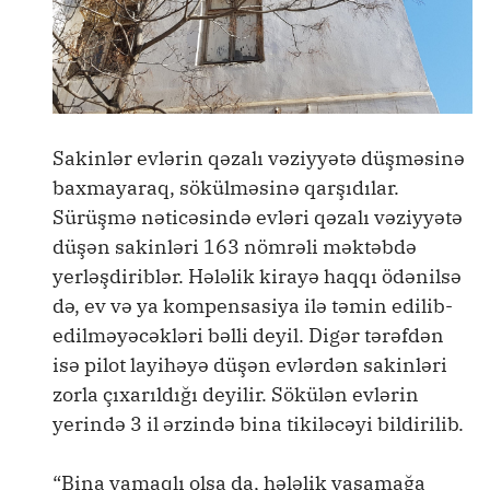
Sakinlər evlərin qəzalı vəziyyətə düşməsinə
baxmayaraq, sökülməsinə qarşıdılar.
Sürüşmə nəticəsində evləri qəzalı vəziyyətə
düşən sakinləri 163 nömrəli məktəbdə
yerləşdiriblər. Hələlik kirayə haqqı ödənilsə
də, ev və ya kompensasiya ilə təmin edilib-
edilməyəcəkləri bəlli deyil. Digər tərəfdən
isə pilot layihəyə düşən evlərdən sakinləri
zorla çıxarıldığı deyilir. Sökülən evlərin
yerində 3 il ərzində bina tikiləcəyi bildirilib.
“Bina yamaqlı olsa da, hələlik yaşamağa