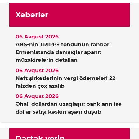
Xəbərlər
06 Avqust 2026
ABŞ-nin TRIPP+ fondunun rəhbəri
Ermənistanda danışıqlar aparır:
müzakirələrin detalları
06 Avqust 2026
Neft şirkətlərinin vergi ödəmələri 22
faizdən çox azalıb
06 Avqust 2026
Əhali dollardan uzaqlaşır: bankların isə
dollar satışı kəskin aşağı düşüb
Dəstək verin