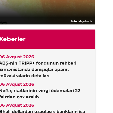
Foto: Meydan.tv
Xəbərlər
06 Avqust 2026
ABŞ-nin TRIPP+ fondunun rəhbəri
Ermənistanda danışıqlar aparır:
müzakirələrin detalları
06 Avqust 2026
Neft şirkətlərinin vergi ödəmələri 22
faizdən çox azalıb
06 Avqust 2026
Əhali dollardan uzaqlaşır: bankların isə