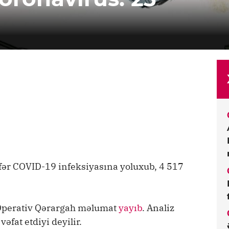
ər COVID-19 infeksiyasına yoluxub, 4 517
 Operativ Qərargah məlumat
yayıb
. Analiz
fat etdiyi deyilir.