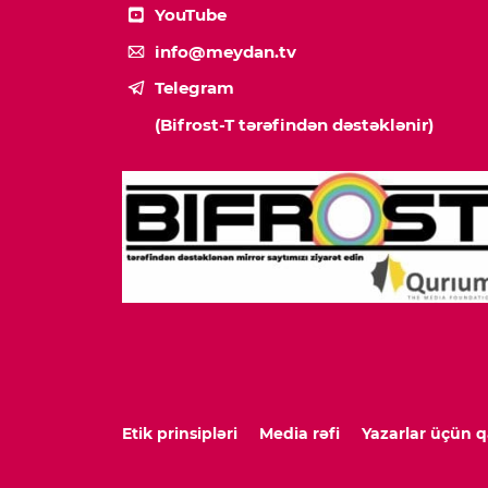
YouTube
info@meydan.tv
Telegram
(Bifrost-T tərəfindən dəstəklənir)
Etik prinsipləri
Media rəfi
Yazarlar üçün q