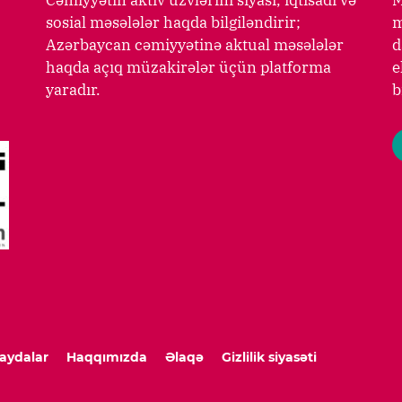
Cəmiyyətin aktiv üzvlərini siyasi, iqtisadi və
M
sosial məsələlər haqda bilgiləndirir;
m
Azərbaycan cəmiyyətinə aktual məsələlər
d
haqda açıq müzakirələr üçün platforma
e
yaradır.
b
aydalar
Haqqımızda
Əlaqə
Gizlilik siyasəti