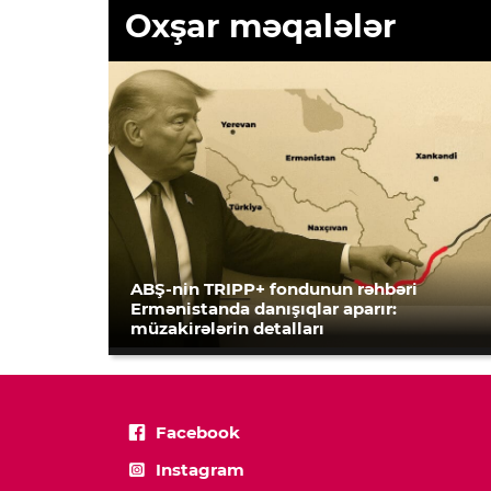
Oxşar məqalələr
ABŞ-nin TRIPP+ fondunun rəhbəri
Ermənistanda danışıqlar aparır:
müzakirələrin detalları
Facebook
Instagram