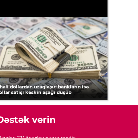
hali dollardan uzaqlaşır: bankların isə
ollar satışı kəskin aşağı düşüb
Dəstək verin