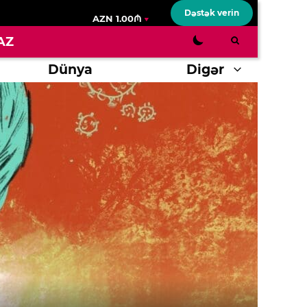
Dəstək verin
AZN 1.00₼
AZ
Dünya
Digər