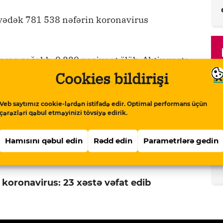
yədək 781 538 nəfərin koronavirus
raq sağalıb, 9 330 pasiyent ölüb. Aktiv xəstə
Cookies bildirişi
ə 6 522 155 testin aparıldığı göstərilib.
Veb saytımız cookie-lərdən istifadə edir. Optimal performans üçün
çərəzləri qəbul etməyinizi tövsiyə edirik.
pis.com/qurium/www.meydan.tv/az-
Hamısını qəbul edin
Rədd edin
Parametrlərə gedin
23-xeste-vefat-edib.html
Kopyala
koronavirus: 23 xəstə vəfat edib