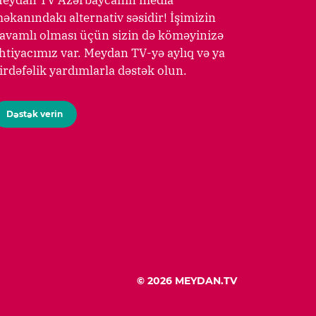
eydan TV Azərbaycanın media
əkanındakı alternativ səsidir! İşimizin
avamlı olması üçün sizin də köməyinizə
htiyacımız var. Meydan TV-yə aylıq və ya
irdəfəlik yardımlarla dəstək olun.
Dəstək verin
© 2026 MEYDAN.TV