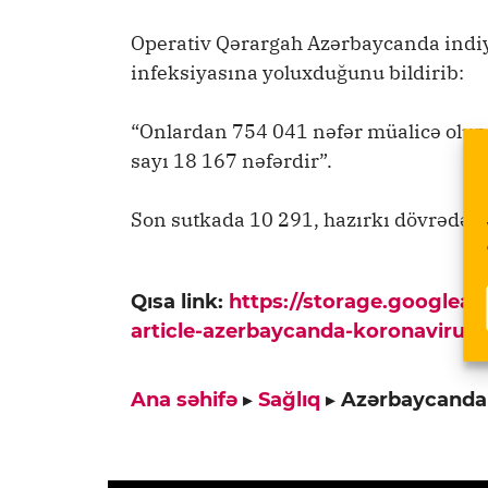
Operativ Qərargah Azərbaycanda indi
infeksiyasına yoluxduğunu bildirib:
“Onlardan 754 041 nəfər müalicə oluna
sayı 18 167 nəfərdir”.
Son sutkada 10 291, hazırkı dövrədək is
Qısa link:
https://storage.googlea
article-azerbaycanda-koronavirus-
Ana səhifə
▸
Sağlıq
▸
Azərbaycanda 