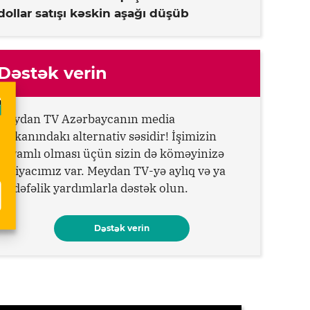
dollar satışı kəskin aşağı düşüb
Dəstək verin
Meydan TV Azərbaycanın media
məkanındakı alternativ səsidir! İşimizin
davamlı olması üçün sizin də köməyinizə
ehtiyacımız var. Meydan TV-yə aylıq və ya
birdəfəlik yardımlarla dəstək olun.
Dəstək verin