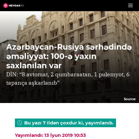
Skip
to
content
Azərbaycan-Rusiya sərhədində
əməliyyat: 100-ə yaxın
saxlanılan var
DİN: “8 avtomat, 2 qumbaraatan, 1 pulemyot, 6
tapança aşkarlanıb”
Source:
Bu yazı 7 ildən çoxdur ki, yayımlanıb.
Yayımlandı: 13 İyun 2019 10:53