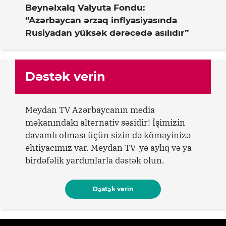
Beynəlxalq Valyuta Fondu:
“Azərbaycan ərzaq inflyasiyasında
Rusiyadan yüksək dərəcədə asılıdır”
Dəstək verin
Meydan TV Azərbaycanın media
məkanındakı alternativ səsidir! İşimizin
davamlı olması üçün sizin də köməyinizə
ehtiyacımız var. Meydan TV-yə aylıq və ya
birdəfəlik yardımlarla dəstək olun.
Dəstək verin