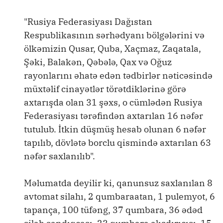
"Rusiya Federasiyası Dağıstan
Respublikasının sərhədyanı bölgələrini və
ölkəmizin Qusar, Quba, Xaçmaz, Zaqatala,
Şəki, Balakən, Qəbələ, Qax və Oğuz
rayonlarını əhatə edən tədbirlər nəticəsində
müxtəlif cinayətlər törətdiklərinə görə
axtarışda olan 31 şəxs, o cümlədən Rusiya
Federasiyası tərəfindən axtarılan 16 nəfər
tutulub. İtkin düşmüş hesab olunan 6 nəfər
tapılıb, dövlətə borclu qismində axtarılan 63
nəfər saxlanılıb".
Məlumatda deyilir ki, qanunsuz saxlanılan 8
avtomat silahı, 2 qumbaraatan, 1 pulemyot, 6
tapança, 100 tüfəng, 37 qumbara, 36 ədəd