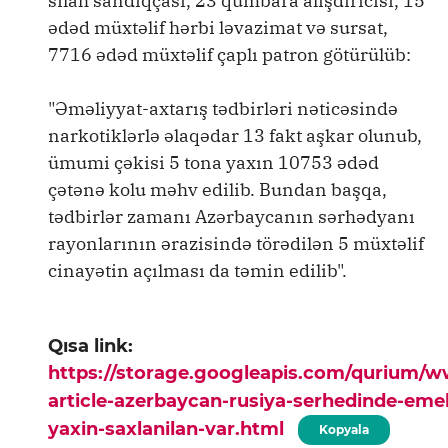
silah sandıqçası, 23 qumbara alışdırıcısı, 15
ədəd müxtəlif hərbi ləvazimat və sursat,
7716 ədəd müxtəlif çaplı patron götürülüb:
"Əməliyyat-axtarış tədbirləri nəticəsində
narkotiklərlə əlaqədar 13 fakt aşkar olunub,
ümumi çəkisi 5 tona yaxın 10753 ədəd
çətənə kolu məhv edilib. Bundan başqa,
tədbirlər zamanı Azərbaycanın sərhədyanı
rayonlarının ərazisində törədilən 5 müxtəlif
cinayətin açılması da təmin edilib".
Qısa link:
https://storage.googleapis.com/qurium/
article-azerbaycan-rusiya-serhedinde-emel
yaxin-saxlanilan-var.html
Kopyala