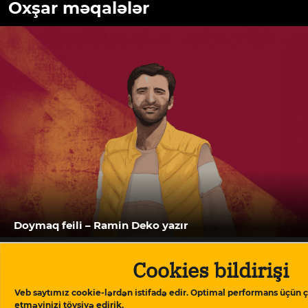
Oxşar məqalələr
Doymaq feili – Ramin Deko yazır
Cookies bildirişi
Veb saytımız cookie-lərdən istifadə edir. Optimal performans üçün ç
etməyinizi tövsiyə edirik.