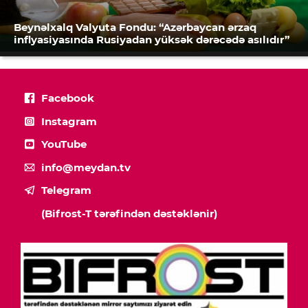
Beynəlxalq Valyuta Fondu: “Azərbaycan ərzaq
inflyasiyasında Rusiyadan yüksək dərəcədə asılıdır”
Facebook
Instagram
YouTube
info@meydan.tv
Telegram
(Bifrost-T tərəfindən dəstəklənir)