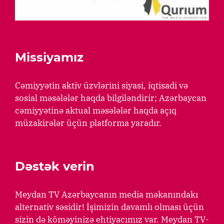
Missiyamız
Cəmiyyətin aktiv üzvlərini siyasi, iqtisadi və
sosial məsələlər haqda bilgiləndirir; Azərbaycan
cəmiyyətinə aktual məsələlər haqda açıq
müzakirələr üçün platforma yaradır.
Dəstək verin
Meydan TV Azərbaycanın media məkanındakı
alternativ səsidir! İşimizin davamlı olması üçün
sizin də köməyinizə ehtiyacımız var. Meydan TV-