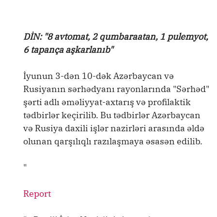
DİN: "8 avtomat, 2 qumbaraatan, 1 pulemyot,
6 tapança aşkarlanıb"
İyunun 3-dən 10-dək Azərbaycan və
Rusiyanın sərhədyanı rayonlarında "Sərhəd"
şərti adlı əməliyyat-axtarış və profilaktik
tədbirlər keçirilib. Bu tədbirlər Azərbaycan
və Rusiya daxili işlər nazirləri arasında əldə
olunan qarşılıqlı razılaşmaya əsasən edilib.
"
Report