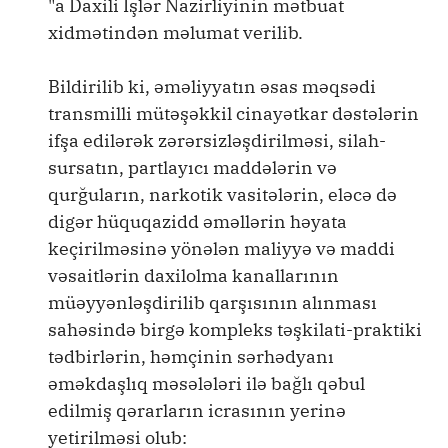
"a Daxili İşlər Nazirliyinin mətbuat
xidmətindən məlumat verilib.
Bildirilib ki, əməliyyatın əsas məqsədi
transmilli mütəşəkkil cinayətkar dəstələrin
ifşa edilərək zərərsizləşdirilməsi, silah-
sursatın, partlayıcı maddələrin və
qurğuların, narkotik vasitələrin, eləcə də
digər hüquqazidd əməllərin həyata
keçirilməsinə yönələn maliyyə və maddi
vəsaitlərin daxilolma kanallarının
müəyyənləşdirilib qarşısının alınması
sahəsində birgə kompleks təşkilati-praktiki
tədbirlərin, həmçinin sərhədyanı
əməkdaşlıq məsələləri ilə bağlı qəbul
edilmiş qərarların icrasının yerinə
yetirilməsi olub: