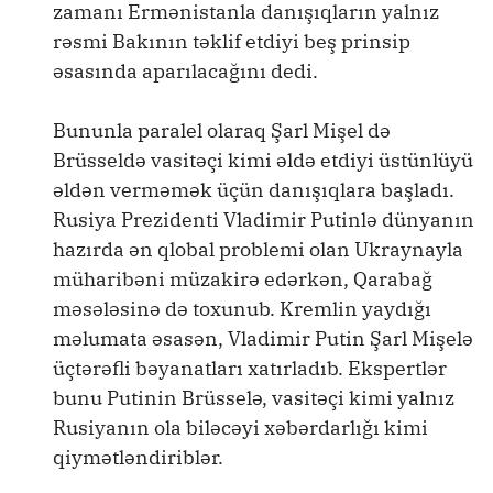
zamanı Ermənistanla danışıqların yalnız
rəsmi Bakının təklif etdiyi beş prinsip
əsasında aparılacağını dedi.
Bununla paralel olaraq Şarl Mişel də
Brüsseldə vasitəçi kimi əldə etdiyi üstünlüyü
əldən verməmək üçün danışıqlara başladı.
Rusiya Prezidenti Vladimir Putinlə dünyanın
hazırda ən qlobal problemi olan Ukraynayla
müharibəni müzakirə edərkən, Qarabağ
məsələsinə də toxunub. Kremlin yaydığı
məlumata əsasən, Vladimir Putin Şarl Mişelə
üçtərəfli bəyanatları xatırladıb. Ekspertlər
bunu Putinin Brüsselə, vasitəçi kimi yalnız
Rusiyanın ola biləcəyi xəbərdarlığı kimi
qiymətləndiriblər.