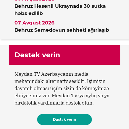
Bəhruz Həsənli Ukraynada 30 sutka
həbs edilib
07 Avqust 2026
Bəhruz Səmədovun səhhəti ağırlaşıb
Dəstək verin
Meydan TV Azərbaycanın media
məkanındakı alternativ səsidir! İşimizin
davamlı olması üçün sizin də köməyinizə
ehtiyacımız var. Meydan TV-yə aylıq və ya
birdəfəlik yardımlarla dəstək olun.
Dəstək verin