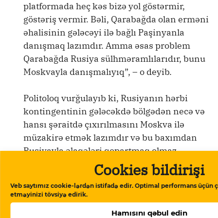
platformada heç kəs bizə yol göstərmir,
göstəriş vermir. Bəli, Qarabağda olan erməni
əhalisinin gələcəyi ilə bağlı Paşinyanla
danışmaq lazımdır. Amma əsas problem
Qarabağda Rusiya sülhməramlılarıdır, bunu
Moskvayla danışmalıyıq”, – o deyib.
Politoloq vurğulayıb ki, Rusiyanın hərbi
kontingentinin gələcəkdə bölgədən necə və
hansı şəraitdə çıxırılmasını Moskva ilə
müzakirə etmək lazımdır və bu baxımdan
Rusiyayla əlaqələri qopartmaq olmaz.
“İki formatda danışıqlar olmalıdır,
Cookies bildirişi
Azərbaycan-Rusiya, Azərbaycan-
Veb saytımız cookie-lərdən istifadə edir. Optimal performans üçün ç
Ermənistan”, – Azər Qasımov vurğulayıb.
etməyinizi tövsiyə edirik.
Hamısını qəbul edin