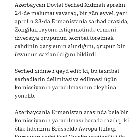
Azərbaycan Dövlət Sərhəd Xidməti aprelin
24-də məlumat yayaraq, bir gün əvvəl, yəni
aprelin 23-də Ermənistanla sərhəd ərazidə,
Zəngilan rayonu istiqamətində erməni
diversiya qrupunun təxribat törətmək
cəhdinin qarşısının alındığını, qrupun bir
üzvünün saxlanıldığını bildirdi.
Sərhəd xidməti qeyd edib ki, bu təxribat
sərhədlərin delimitasiya edilməsi üçün
komissiyanın yaradılmasının əleyhinə
yönəlib.
Azərbaycanla Ermənistan arasında belə bir
komissiyanın yaradılması barədə razılıq iki
ölkə liderinin Brüsseldə Avropa İttifaqı
Şurasının sədri Şarl Mişelin vasitəçiliyi ilə