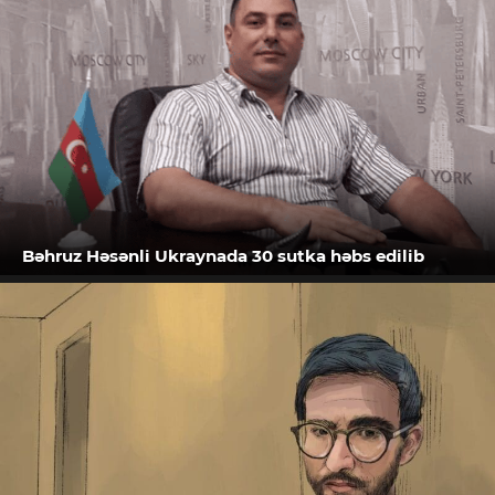
Bəhruz Həsənli Ukraynada 30 sutka həbs edilib