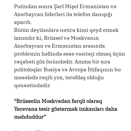
Putindən sonra Şarl Mişel Ermənistan və
Azərbaycan liderləri ilə telefon danışığı
aparıb.
Bütün deyilənlərə nəticə kimi qeyd etmək
lazımdır ki, Brüssel və Moskvanın
Azərbaycan və Ermənistan arasında
problemin həllində əsas vasitəçi olmaq üçün
rəqabəti göz önündədir. Amma bir sıra
politoloqlar Rusiya və Avropa İttifaqının bu
məsələdə rəqib yox, tərəfdaş olduğu
qənaətindədir.
“Brüsselin Moskvadan fərqli olaraq
Yerevana təsir göstərmək imkanları daha
məhduddur”