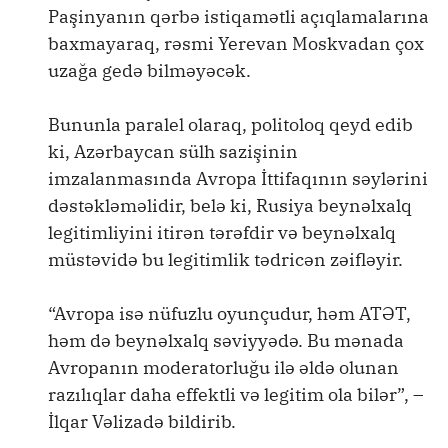
Paşinyanın qərbə istiqamətli açıqlamalarına
baxmayaraq, rəsmi Yerevan Moskvadan çox
uzağa gedə bilməyəcək.
Bununla paralel olaraq, politoloq qeyd edib
ki, Azərbaycan sülh sazişinin
imzalanmasında Avropa İttifaqının səylərini
dəstəkləməlidir, belə ki, Rusiya beynəlxalq
legitimliyini itirən tərəfdir və beynəlxalq
müstəvidə bu legitimlik tədricən zəifləyir.
“Avropa isə nüfuzlu oyunçudur, həm ATƏT,
həm də beynəlxalq səviyyədə. Bu mənada
Avropanın moderatorluğu ilə əldə olunan
razılıqlar daha effektli və legitim ola bilər”, –
İlqar Vəlizadə bildirib.