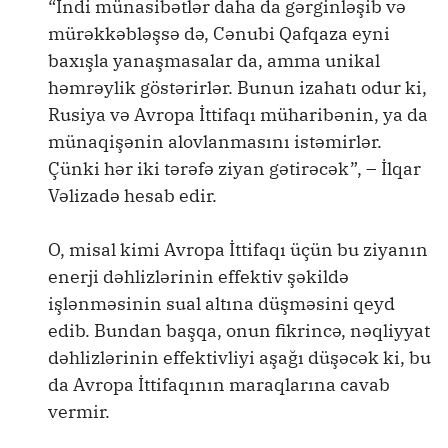
“İndi münasibətlər daha da gərginləşib və
mürəkkəbləşsə də, Cənubi Qafqaza eyni
baxışla yanaşmasalar da, amma unikal
həmrəylik göstərirlər. Bunun izahatı odur ki,
Rusiya və Avropa İttifaqı müharibənin, ya da
münaqişənin alovlanmasını istəmirlər.
Çünki hər iki tərəfə ziyan gətirəcək”, – İlqar
Vəlizadə hesab edir.
O, misal kimi Avropa İttifaqı üçün bu ziyanın
enerji dəhlizlərinin effektiv şəkildə
işlənməsinin sual altına düşməsini qeyd
edib. Bundan başqa, onun fikrincə, nəqliyyat
dəhlizlərinin effektivliyi aşağı düşəcək ki, bu
da Avropa İttifaqının maraqlarına cavab
vermir.