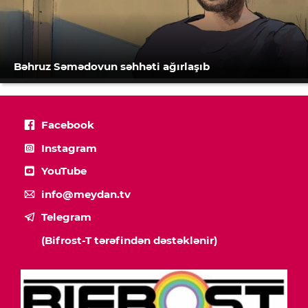
Bəhruz Səmədovun səhhəti ağırlaşıb
Facebook
Instagram
YouTube
info@meydan.tv
Telegram
(Bifrost-T tərəfindən dəstəklənir)