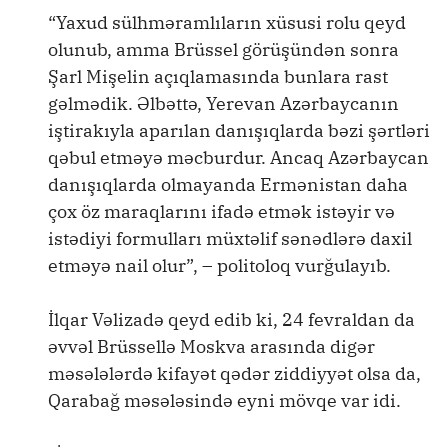
“Yaxud sülhməramlıların xüsusi rolu qeyd
olunub, amma Brüssel görüşündən sonra
Şarl Mişelin açıqlamasında bunlara rast
gəlmədik. Əlbəttə, Yerevan Azərbaycanın
iştirakıyla aparılan danışıqlarda bəzi şərtləri
qəbul etməyə məcburdur. Ancaq Azərbaycan
danışıqlarda olmayanda Ermənistan daha
çox öz maraqlarını ifadə etmək istəyir və
istədiyi formulları müxtəlif sənədlərə daxil
etməyə nail olur”, – politoloq vurğulayıb.
İlqar Vəlizadə qeyd edib ki, 24 fevraldan da
əvvəl Brüssellə Moskva arasında digər
məsələlərdə kifayət qədər ziddiyyət olsa da,
Qarabağ məsələsində eyni mövqe var idi.