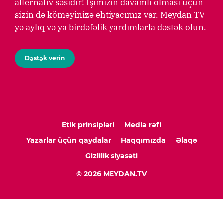
alternativ səsidir! İşimizin davamlı olması üçün
sizin də köməyinizə ehtiyacımız var. Meydan TV-
yə aylıq və ya birdəfəlik yardımlarla dəstək olun.
Dəstək verin
Etik prinsipləri
Media rəfi
Yazarlar üçün qaydalar
Haqqımızda
Əlaqə
Gizlilik siyasəti
© 2026 MEYDAN.TV