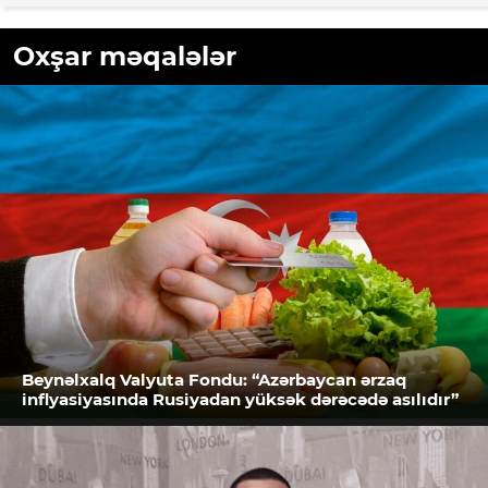
Oxşar məqalələr
Beynəlxalq Valyuta Fondu: “Azərbaycan ərzaq
inflyasiyasında Rusiyadan yüksək dərəcədə asılıdır”