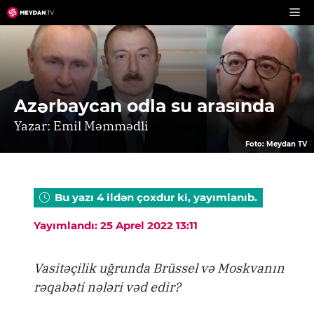
Skip
to
content
Azərbaycan odla su arasında
Yazar: Emil Məmmədli
Foto: Meydan TV
Bu yazı 4 ildən çoxdur ki, yayımlanıb.
Yayımlandı: 25 Aprel 2022 13:11
Vasitəçilik uğrunda Brüssel və Moskvanın
rəqabəti nələri vəd edir?