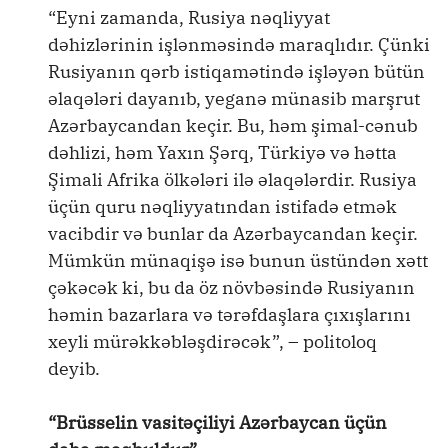
“Eyni zamanda, Rusiya nəqliyyat
dəhizlərinin işlənməsində maraqlıdır. Çünki
Rusiyanın qərb istiqamətində işləyən bütün
əlaqələri dayanıb, yeganə münasib marşrut
Azərbaycandan keçir. Bu, həm şimal-cənub
dəhlizi, həm Yaxın Şərq, Türkiyə və hətta
Şimali Afrika ölkələri ilə əlaqələrdir. Rusiya
üçün quru nəqliyyatından istifadə etmək
vacibdir və bunlar da Azərbaycandan keçir.
Mümkün münaqişə isə bunun üstündən xətt
çəkəcək ki, bu da öz növbəsində Rusiyanın
həmin bazarlara və tərəfdaşlara çıxışlarını
xeyli mürəkkəbləşdirəcək”, – politoloq
deyib.
“Brüsselin vasitəçiliyi Azərbaycan üçün