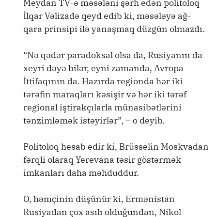
Meydan TV-ə məsələni şərh edən politoloq
İlqar Vəlizadə qeyd edib ki, məsələyə ağ-
qara prinsipi ilə yanaşmaq düzgün olmazdı.
“Nə qədər paradoksal olsa da, Rusiyanın da
xeyri dəyə bilər, eyni zamanda, Avropa
İttifaqının da. Hazırda regionda hər iki
tərəfin maraqları kəsişir və hər iki tərəf
regional iştirakçılarla münasibətlərini
tənzimləmək istəyirlər”, – o deyib.
Politoloq hesab edir ki, Brüsselin Moskvadan
fərqli olaraq Yerevana təsir göstərmək
imkanları daha məhduddur.
O, həmçinin düşünür ki, Ermənistan
Rusiyadan çox asılı olduğundan, Nikol