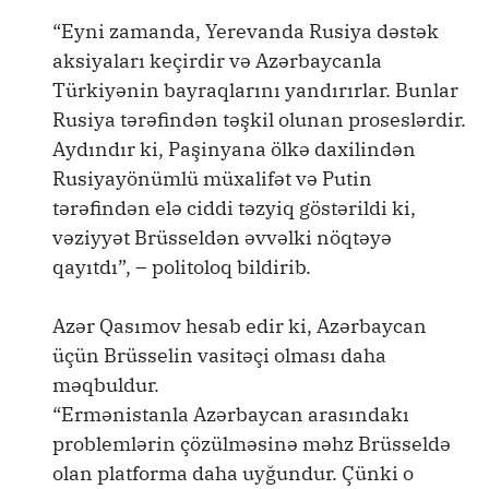
“Eyni zamanda, Yerevanda Rusiya dəstək
aksiyaları keçirdir və Azərbaycanla
Türkiyənin bayraqlarını yandırırlar. Bunlar
Rusiya tərəfindən təşkil olunan proseslərdir.
Aydındır ki, Paşinyana ölkə daxilindən
Rusiyayönümlü müxalifət və Putin
tərəfindən elə ciddi təzyiq göstərildi ki,
vəziyyət Brüsseldən əvvəlki nöqtəyə
qayıtdı”, – politoloq bildirib.
Azər Qasımov hesab edir ki, Azərbaycan
üçün Brüsselin vasitəçi olması daha
məqbuldur.
“Ermənistanla Azərbaycan arasındakı
problemlərin çözülməsinə məhz Brüsseldə
olan platforma daha uyğundur. Çünki o