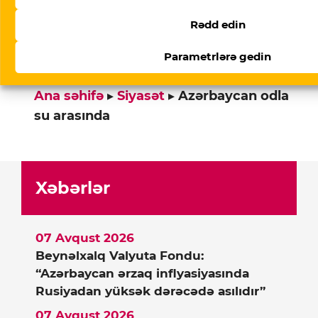
Qısa link:
Rədd edin
https://storage.googleapis.com/qurium/
article-azerbaycan-odla-su-arasinda.html
Parametrlərə gedin
Ana səhifə
▸
Siyasət
▸
Azərbaycan odla
su arasında
Xəbərlər
07 Avqust 2026
Beynəlxalq Valyuta Fondu:
“Azərbaycan ərzaq inflyasiyasında
Rusiyadan yüksək dərəcədə asılıdır”
07 Avqust 2026