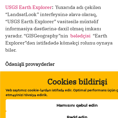
USGS Earth Explorer
:
Yuxarıda adı çəkilən
“LandsatLook” interfeysinə əlavə olaraq,
“USGS Earth Explorer” vasitəsilə müxtəlif
informasiya dəstlərinə daxil olmaq imkanı
yaradır. “GISGeography”nin
bələdçisi
“Earth
Explorer”dən istifadədə köməkçi rolunu oynaya
bilər.
Ödənişli provayderlər
Pulsuz “Landsat” və “Sentinel” irimiqyaslı
Cookies bildirişi
dəyişiklikləri müşahidə etmək üçün əla alətlər
Veb saytımız cookie-lərdən istifadə edir. Optimal performans üçün ç
olsalar da, daha detallı təhlil üçün kommersiya
etməyinizi tövsiyə edirik.
provayderlərindən imicləri almaq lazım gəlir.
Hamısını qəbul edin
“Associated Press” 2015-ci ildə Papua Yeni
Qvineyada
balıqçı katerlərində qulların
Rədd edin