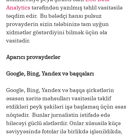
Analytics
tərəfindən yazılmış təhlil vasitəsilə
təqdim edir. Bu bələdçi hansı pulsuz
provayderin sizin tələbinizə tam uyğun
xidmətlər göstərdiyini bilmək üçün əla
vasitədir.
Aparıcı provayderlər
Google, Bing, Yandex və başqaları
Google, Bing, Yandex və başqa şirkətlərin
əsasən xəritə məhsulları vasitəsilə təklif
etdikləri peyk şəkiləri işə başlamaq üçün əsas
nöqtədir. Bunlar jurnalistin istifadə edə
biləcəyi güclü alətlərdir. Onlar xüsusilə küçə
səviyyəsində fotolar ilə birlikdə işlənildikdə,