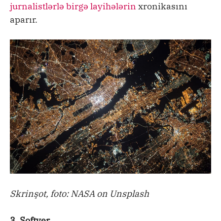
jurnalistlərlə birgə layihələrin
xronikasını
aparır.
Skrinşot, foto: NASA on Unsplash
3. Softver