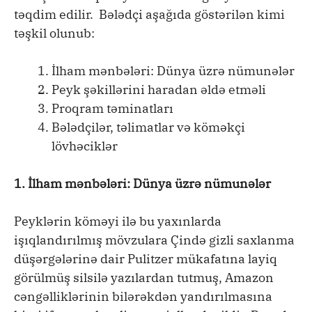
təqdim edilir. Bələdçi aşağıda göstərilən kimi
təşkil olunub:
İlham mənbələri: Dünya üzrə nümunələr
Peyk şəkillərini haradan əldə etməli
Proqram təminatları
Bələdçilər, təlimatlar və köməkçi
lövhəciklər
1. İlham mənbələri: Dünya üzrə nümunələr
Peyklərin köməyi ilə bu yaxınlarda
işıqlandırılmış mövzulara Çində gizli saxlanma
düşərgələrinə dair Pulitzer mükafatına layiq
görülmüş silsilə yazılardan tutmuş, Amazon
cəngəlliklərinin bilərəkdən yandırılmasına