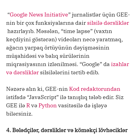
​​“
Google News Initiative
” jurnalistlər üçün GEE-
nin bir çox funksiyalarına dair
silsilə dərsliklər
hazırlayıb. Məsələn, “time lapse” (vaxtın
keçdiyini göstərən) videoları necə yaratmaq,
ağacın yarpaq örtüyünün dəyişməsinin
müşahidəsi və balıq sürülərinin
miqrasiyasının izlənilməsi. “Google” da
izahlar
və dərsliklər
silsilələrini tərtib edib.
Nəzərə alın ki, GEE-nin
Kod redaktorundan
istifadə “JavaScript” ilə tanışlıq tələb edir. Siz
GEE ilə
R
və
Python
vasitəsilə də işləyə
bilərsiniz.
4. Bələdçilər, dərsliklər və köməkçi lövhəciklər