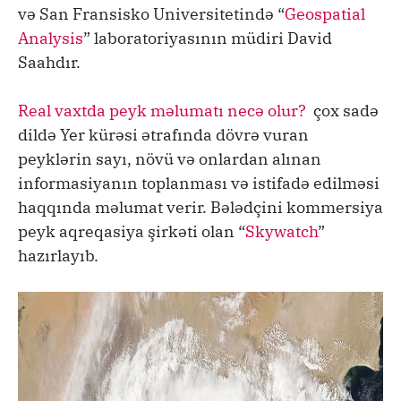
və San Fransisko Universitetində “
Geospatial
Analysis
” laboratoriyasının müdiri David
Saahdır.
Real vaxtda peyk məlumatı necə olur?
çox sadə
dildə Yer kürəsi ətrafında dövrə vuran
peyklərin sayı, növü və onlardan alınan
informasiyanın toplanması və istifadə edilməsi
haqqında məlumat verir. Bələdçini kommersiya
peyk aqreqasiya şirkəti olan “
Skywatch
”
hazırlayıb.