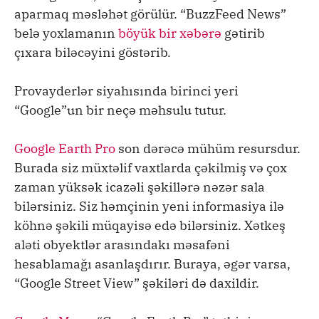
aparmaq məsləhət görülür. “BuzzFeed News”
belə yoxlamanın
böyük bir xəbərə
gətirib
çıxara biləcəyini göstərib.
Provayderlər siyahısında birinci yeri
“Google”un bir neçə məhsulu tutur.
Google Earth Pro
son dərəcə mühüm resursdur.
Burada siz müxtəlif vaxtlarda çəkilmiş və çox
zaman yüksək icazəli şəkillərə nəzər sala
bilərsiniz. Siz həmçinin yeni informasiya ilə
köhnə şəkili müqayisə edə bilərsiniz. Xətkeş
aləti obyektlər arasındakı məsafəni
hesablamağı asanlaşdırır. Buraya, əgər varsa,
“Google Street View” şəkiləri də daxildir.