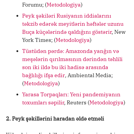
Forumu; (
Metodologiya
)
Peyk şəkiləri Rusiyanın iddialarını
təkzib edərək meyitlərin həftələr uzunu
Buça küçələrində qaldığını göstərir
, New
York Times; (
Metodologiya
)
Tüstüdən pərdə: Amazonda yanğın və
meşələrin qırılmasının dərindən təhlili
son iki ildə bu iki hadisə arasında
bağlılığı ifşa edir
,
Ambiental Media;
(
Metodologiya
)
Yarasa Torpaqları: Yeni pandemiyanın
toxumları səpilir
, Reuters (
Metodologiya
)
2. Peyk şəkillərini haradan əldə etməli