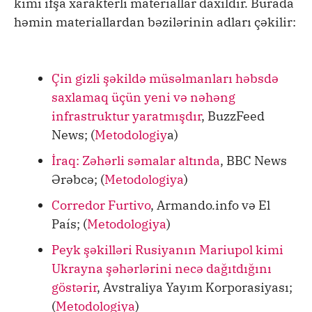
kimi ifşa xarakterli materiallar daxildir. Burada
həmin materiallardan bəzilərinin adları çəkilir:
Çin gizli şəkildə müsəlmanları həbsdə
saxlamaq üçün yeni və nəhəng
infrastruktur yaratmışdır
, BuzzFeed
News; (
Metodologiy
a)
İraq: Zəhərli səmalar altında
, BBC News
Ərəbcə; (
Metodologiya
)
Corredor Furtivo
, Armando.info və El
País; (
Metodologiya
)
Peyk şəkilləri Rusiyanın Mariupol kimi
Ukrayna şəhərlərini necə dağıtdığını
göstərir
, Avstraliya Yayım Korporasiyası;
(
Metodologiya
)