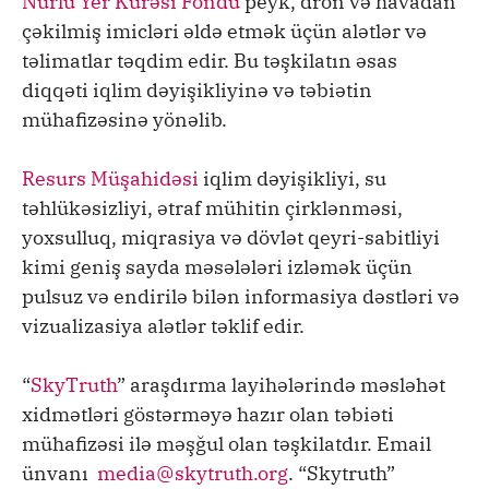
Nurlu Yer Kürəsi Fondu
peyk, dron və havadan
çəkilmiş imicləri əldə etmək üçün alətlər və
təlimatlar təqdim edir. Bu təşkilatın əsas
diqqəti iqlim dəyişikliyinə və təbiətin
mühafizəsinə yönəlib.
Resurs Müşahidəsi
iqlim dəyişikliyi, su
təhlükəsizliyi, ətraf mühitin çirklənməsi,
yoxsulluq, miqrasiya və dövlət qeyri-sabitliyi
kimi geniş sayda məsələləri izləmək üçün
pulsuz və endirilə bilən informasiya dəstləri və
vizualizasiya alətlər təklif edir.
“
SkyTruth
” araşdırma layihələrində məsləhət
xidmətləri göstərməyə hazır olan təbiəti
mühafizəsi ilə məşğul olan təşkilatdır. Email
ünvanı
media@skytruth.org
. “Skytruth”