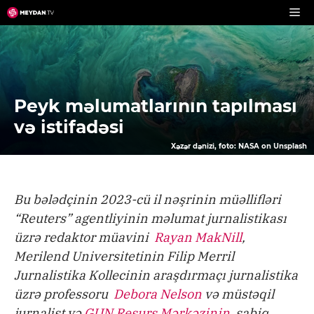
Skip
to
content
Peyk məlumatlarının tapılması
və istifadəsi
Xəzər dənizi, foto: NASA on Unsplash
Bu bələdçinin 2023-cü il nəşrinin müəllifləri
“Reuters” agentliyinin məlumat jurnalistikası
üzrə redaktor müavini
Rayan MakNill
,
Merilend Universitetinin Filip Merril
Jurnalistika Kollecinin araşdırmaçı jurnalistika
üzrə professoru
Debora Nelson
və müstəqil
jurnalist və
GIJN Resurs Mərkəzinin
sabiq