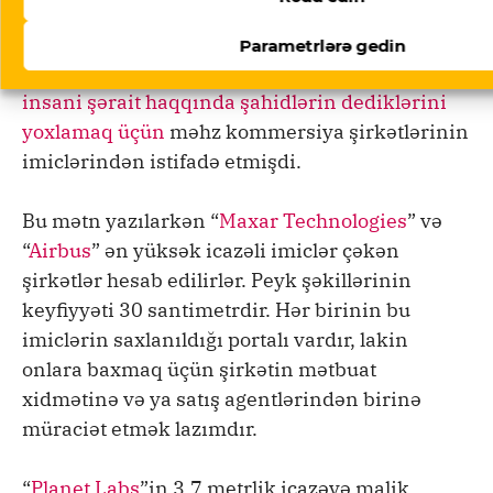
işlədilməsini üzə çıxarmaq üçün
, “Reuters”
2022-ci ildə Efiopiyada etnik tiqrayanların
Parametrlərə gedin
saxlanıldığı müvəqqəti düşərgələrdə
qeyri-
insani şərait haqqında şahidlərin dediklərini
yoxlamaq üçün
məhz kommersiya şirkətlərinin
imiclərindən istifadə etmişdi.
Bu mətn yazılarkən “
Maxar Technologies
” və
“
Airbus
” ən yüksək icazəli imiclər çəkən
şirkətlər hesab edilirlər. Peyk şəkillərinin
keyfiyyəti 30 santimetrdir. Hər birinin bu
imiclərin saxlanıldığı portalı vardır, lakin
onlara baxmaq üçün şirkətin mətbuat
xidmətinə və ya satış agentlərindən birinə
müraciət etmək lazımdır.
“
Planet Labs
”in 3.7 metrlik icazəyə malik