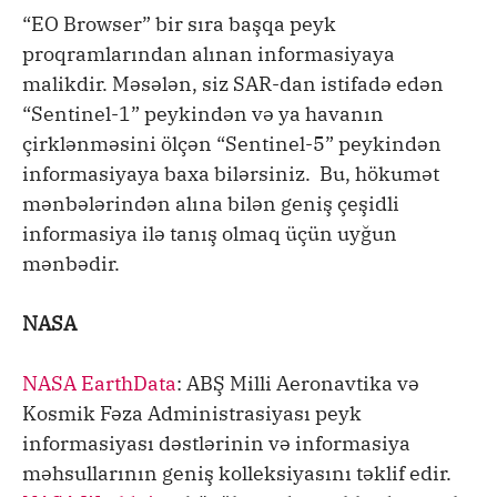
“EO Browser” bir sıra başqa peyk
proqramlarından alınan informasiyaya
malikdir. Məsələn, siz SAR-dan istifadə edən
“Sentinel-1” peykindən və ya havanın
çirklənməsini ölçən “Sentinel-5” peykindən
informasiyaya baxa bilərsiniz. Bu, hökumət
mənbələrindən alına bilən geniş çeşidli
informasiya ilə tanış olmaq üçün uyğun
mənbədir.
NASA
NASA EarthData
: ABŞ Milli Aeronavtika və
Kosmik Fəza Administrasiyası peyk
informasiyası dəstlərinin və informasiya
məhsullarının geniş kolleksiyasını təklif edir.