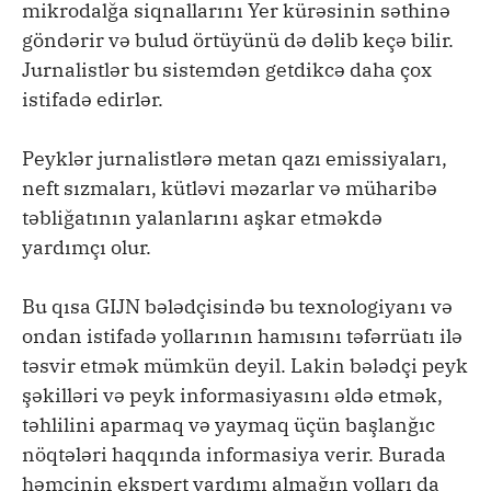
mikrodalğa siqnallarını Yer kürəsinin səthinə
göndərir və bulud örtüyünü də dəlib keçə bilir.
Jurnalistlər bu sistemdən getdikcə daha çox
istifadə edirlər.
Peyklər jurnalistlərə metan qazı emissiyaları,
neft sızmaları, kütləvi məzarlar və müharibə
təbliğatının yalanlarını aşkar etməkdə
yardımçı olur.
Bu qısa GIJN bələdçisində bu texnologiyanı və
ondan istifadə yollarının hamısını təfərrüatı ilə
təsvir etmək mümkün deyil. Lakin bələdçi peyk
şəkilləri və peyk informasiyasını əldə etmək,
təhlilini aparmaq və yaymaq üçün başlanğıc
nöqtələri haqqında informasiya verir. Burada
həmçinin ekspert yardımı almağın yolları da