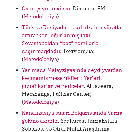
Osun çayının xilası
, Diamond FM;
(
Metodologiya
)
Türkiyə Rusiyadan taxıl idxalını sürətlə
artırarkən, oğurlanmış taxıl
Sevastopoldan “boz” gəmilərlə
daşınmaqdadır
, Texty.org.ua;
(
Metodologiya
)
Yarımada Malayziyasında qeydiyyatdan
keçməmiş meşə itkiləri: Yerləri,
günahkarlar və nəticələr
,
Al Jazeera,
Macaranga, Pulitzer Center;
(
Metodologiya
)
Kanalizasiya suları Bolqarıstanda Varna
gölünə axıdılır
, Yer kürəsi Jurnalistika
Şəbəkəsi və Ətraf Mühit Araşdırma