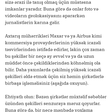
sizə ərazi ilə tanış olmaq üçün müstəsna
imkanlar yaradır. Buna görə də onlar foto və
videoların geolokasiyasını apararkən
jurnalistlərin karına gəlir.
Axtarış mühərrikləri Maxar və ya Airbus kimi
kommersiya provayderlərinin yüksək icazəli
təsvirlərindən istifadə edirlər, lakin çox zaman
bu şəkillər bir neçə ay əvvəl və ya da uzun
müddət öncə çəkildiklərindən köhnəlmiş ola
bilir. Daha yaxınlarda çəkilmiş yüksək icazəli
şəkilləri əldə etmək üçün siz həmin şirkətlərlə
birbaşa işləməlisiniz (aşağıda oxuyun).
Ehtiyatlı olun: Bəzən şirkətlər müxtəlif səbəblər
üzündən şəkilləri senzuraya məruz qoyurlar.
Buna görə də, bir neçə mənbədə yoxlama