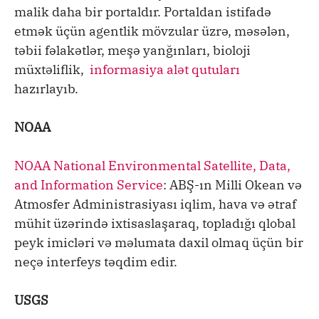
malik daha bir portaldır. Portaldan istifadə
etmək üçün agentlik mövzular üzrə, məsələn,
təbii fəlakətlər, meşə yanğınları, bioloji
müxtəliflik,
informasiya alət qutuları
hazırlayıb.
NOAA
NOAA National Environmental Satellite, Data,
and Information Service
: ABŞ-ın Milli Okean və
Atmosfer Administrasiyası iqlim, hava və ətraf
mühit üzərində ixtisaslaşaraq, topladığı qlobal
peyk imicləri və məlumata daxil olmaq üçün bir
neçə interfeys təqdim edir.
USGS