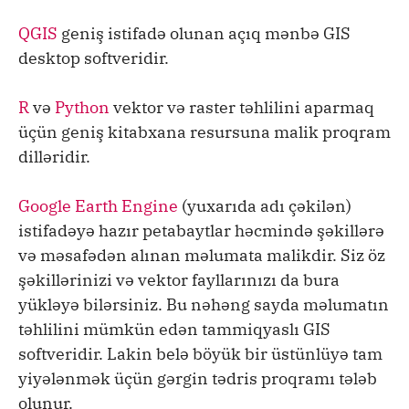
QGIS
geniş istifadə olunan açıq mənbə GIS
desktop softveridir.
R
və
Python
vektor və raster təhlilini aparmaq
üçün geniş kitabxana resursuna malik proqram
dilləridir.
Google Earth Engine
(yuxarıda adı çəkilən)
istifadəyə hazır petabaytlar həcmində şəkillərə
və məsafədən alınan məlumata malikdir. Siz öz
şəkillərinizi və vektor fayllarınızı da bura
yükləyə bilərsiniz. Bu nəhəng sayda məlumatın
təhlilini mümkün edən tammiqyaslı GIS
softveridir. Lakin belə böyük bir üstünlüyə tam
yiyələnmək üçün gərgin tədris proqramı tələb
olunur.