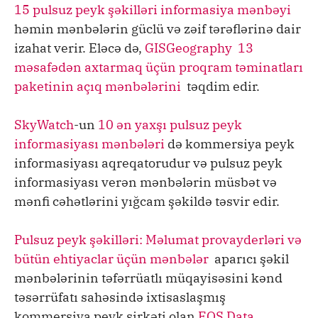
15 pulsuz peyk şəkilləri informasiya mənbəyi
həmin mənbələrin güclü və zəif tərəflərinə dair
izahat verir. Eləcə də,
GISGeography
13
məsafədən axtarmaq üçün proqram təminatları
paketinin açıq mənbələrini
təqdim edir.
SkyWatch
-un
10 ən yaxşı pulsuz peyk
informasiyası mənbələri
də kommersiya peyk
informasiyası aqreqatorudur və pulsuz peyk
informasiyası verən mənbələrin müsbət və
mənfi cəhətlərini yığcam şəkildə təsvir edir.
Pulsuz peyk şəkilləri: Məlumat provayderləri və
bütün ehtiyaclar üçün mənbələr
aparıcı şəkil
mənbələrinin təfərrüatlı müqayisəsini kənd
təsərrüfatı sahəsində ixtisaslaşmış
kommersiya peyk şirkəti olan
EOS Data