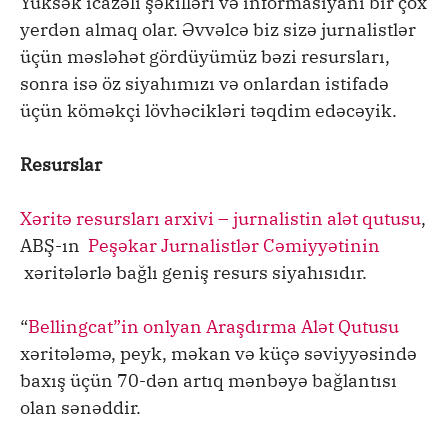
Yüksək icazəli şəkilləri və informasiyanı bir çox
yerdən almaq olar. Əvvəlcə biz sizə jurnalistlər
üçün məsləhət gördüyümüz bəzi resursları,
sonra isə öz siyahımızı və onlardan istifadə
üçün köməkçi lövhəcikləri təqdim edəcəyik.
Resurslar
Xəritə resursları arxivi – jurnalistin alət qutusu
,
ABŞ-ın
Peşəkar Jurnalistlər Cəmiyyətinin
xəritələrlə bağlı geniş resurs siyahısıdır.
“
Bellingcat”in onlyan Araşdırma Alət Qutusu
xəritələmə, peyk, məkan və küçə səviyyəsində
baxış üçün 70-dən artıq mənbəyə bağlantısı
olan sənəddir.