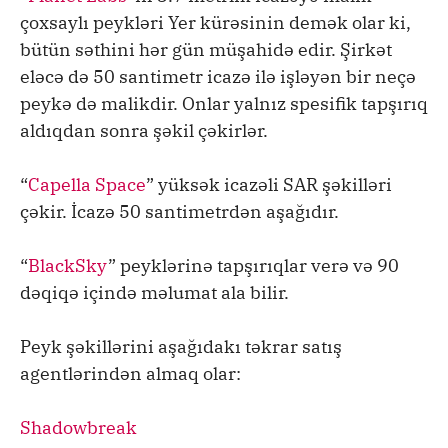
çoxsaylı peykləri Yer kürəsinin demək olar ki,
bütün səthini hər gün müşahidə edir. Şirkət
eləcə də 50 santimetr icazə ilə işləyən bir neçə
peykə də malikdir. Onlar yalnız spesifik tapşırıq
aldıqdan sonra şəkil çəkirlər.
“
Capella Space
” yüksək icazəli SAR şəkilləri
çəkir. İcazə 50 santimetrdən aşağıdır.
“
BlackSky
” peyklərinə tapşırıqlar verə və 90
dəqiqə içində məlumat ala bilir.
Peyk şəkillərini aşağıdakı təkrar satış
agentlərindən almaq olar:
Shadowbreak