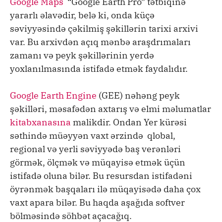
Google Maps
“Google Earth Pro” tətbiqinə
yararlı əlavədir, belə ki, onda küçə
səviyyəsində çəkilmiş şəkillərin tarixi arxivi
var. Bu arxivdən açıq mənbə araşdrımaları
zamanı və peyk şəkillərinin yerdə
yoxlanılmasında istifadə etmək faydalıdır.
Google Earth Engine
(GEE) nəhəng peyk
şəkilləri, məsafədən axtarış və elmi məlumatlar
kitabxanasına
malikdir. Ondan Yer kürəsi
səthində müəyyən vaxt ərzində qlobal,
regional və yerli səviyyədə baş verənləri
görmək, ölçmək və müqayisə etmək üçün
istifadə oluna bilər. Bu resursdan istifadəni
öyrənmək başqaları ilə müqayisədə daha çox
vaxt apara bilər. Bu haqda aşağıda softver
bölməsində söhbət açacağıq.