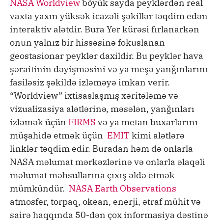
NASA Worldview
böyük sayda peyklərdən real
vaxta yaxın yüksək icazəli şəkillər təqdim edən
interaktiv alətdir. Bura Yer kürəsi fırlanarkən
onun yalnız bir hissəsinə fokuslanan
geostasionar peyklər daxildir. Bu peyklər hava
şəraitinin dəyişməsini və ya meşə yanğınlarını
fasiləsiz şəkildə izləməyə imkan verir.
“Worldview” ixtisaslaşmış xəritələmə və
vizualizasiya alətlərinə, məsələn, yanğınları
izləmək üçün
FIRMS
və ya metan buxarlarını
müşahidə etmək üçün
EMIT
kimi alətlərə
linklər təqdim edir. Buradan həm də onlarla
NASA məlumat mərkəzlərinə və onlarla əlaqəli
məlumat məhsullarına çıxış əldə etmək
mümkündür.
NASA Earth Observations
atmosfer, torpaq, okean, enerji, ətraf mühit və
sairə haqqında 50-dən çox informasiya dəstinə