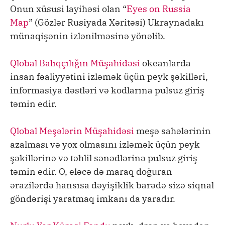
Onun xüsusi layihəsi olan “
Eyes on Russia
Map
” (Gözlər Rusiyada Xəritəsi) Ukraynadakı
münaqişənin izlənilməsinə yönəlib.
Qlobal Balıqçılığın Müşahidəsi
okeanlarda
insan fəaliyyətini izləmək üçün peyk şəkilləri,
informasiya dəstləri və kodlarına pulsuz giriş
təmin edir.
Qlobal Meşələrin Müşahidəsi
meşə sahələrinin
azalması və yox olmasını izləmək üçün peyk
şəkillərinə və təhlil sənədlərinə pulsuz giriş
təmin edir. O, eləcə də maraq doğuran
ərazilərdə hansısa dəyişiklik barədə sizə siqnal
göndərişi yaratmaq imkanı da yaradır.