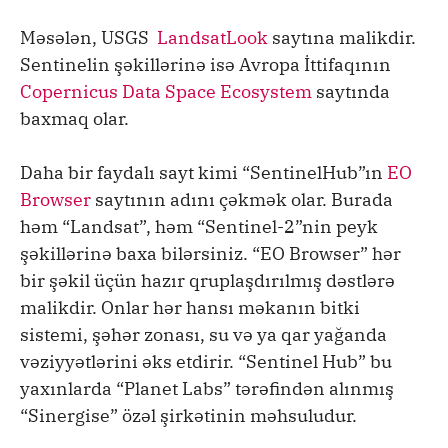
Məsələn, USGS
LandsatLook
saytına malikdir.
Sentinelin şəkillərinə isə Avropa İttifaqının
Copernicus Data Space Ecosystem
saytında
baxmaq olar.
Daha bir faydalı sayt kimi “SentinelHub”ın
EO
Browser
saytının adını çəkmək olar. Burada
həm “Landsat”, həm “Sentinel-2”nin peyk
şəkillərinə baxa bilərsiniz. “EO Browser” hər
bir şəkil üçün hazır qruplaşdırılmış dəstlərə
malikdir. Onlar hər hansı məkanın bitki
sistemi, şəhər zonası, su və ya qar yağanda
vəziyyətlərini əks etdirir. “Sentinel Hub” bu
yaxınlarda “Planet Labs” tərəfindən alınmış
“Sinergise” özəl şirkətinin məhsuludur.