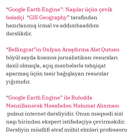
“
Google Earth Engine”: Naşılar üçün çevik
bələdçi
“
GIS Geography
” tərəfindən
hazırlanmış icmal və addımbaaddım
dərslikdir.
“
Bellingcat”in Onlyan Araşdırma Alət Qutusu
böyül sayda kosmos jurnalistikası resursları
daxil olmaqla, açıq mənbələrlə təhqiqat
aparmaq üçün təsir bağışlayan resurslar
yığımıdır.
“
Google Earth Engine” ilə Buludda
Mənzillənərək Məsafədən Məlumat Alınması
pulsuz internet dərsliyidir. Onun məqsədi sizi
naşı birindən ekspert istifadəçiyə çevirməkdir.
Dərsliyin müəllifi ətraf mühit elmləri professoru