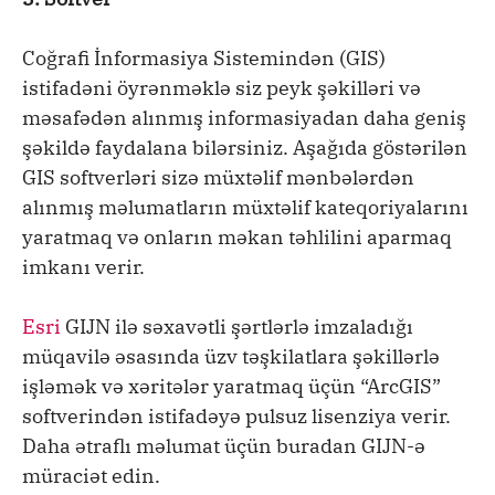
Coğrafi İnformasiya Sistemindən (GIS)
istifadəni öyrənməklə siz peyk şəkilləri və
məsafədən alınmış informasiyadan daha geniş
şəkildə faydalana bilərsiniz. Aşağıda göstərilən
GIS softverləri sizə müxtəlif mənbələrdən
alınmış məlumatların müxtəlif kateqoriyalarını
yaratmaq və onların məkan təhlilini aparmaq
imkanı verir.
Esri
GIJN ilə səxavətli şərtlərlə imzaladığı
müqavilə əsasında üzv təşkilatlara şəkillərlə
işləmək və xəritələr yaratmaq üçün “ArcGIS”
softverindən istifadəyə pulsuz lisenziya verir.
Daha ətraflı məlumat üçün buradan GIJN-ə
müraciət edin.