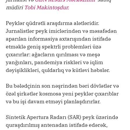
müdiri
Tobi Makintoşdur.
Peyklər qüdrətli araşdırma alətləridir.
Jurnalistlər peyk imiclərindən və məsafədən
aparılan informasiya axtarışından istifadə
etməklə geniş spektrli problemləri üzə
çıxarırlar: ağacların qırılması və meşə
yanğınları, pandemiya riskləri və iqlim
dəyişiklikləri, quldarlıq və kütləvi həbslər.
Bu bələdçinin son nəşrindən bəri dövlətlər və
özəl şirkətlər kosmosa yeni peyklər çıxarıblar
və bu işi davam etməyi planlaşdırırlar.
Sintetik Apertura Radarı (SAR) peyk üzərində
quraşdırılmış antenadan istifadə edərək,