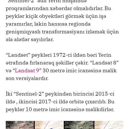
“Sentinel-2” adlı Yerin müşahidə
proqramlarından xəbərdar olmalıdırlar. Bu
peyklər kiçik obyektləri görmək üçün işə
yaramırlar, lakin hansısa regionda
genişmiqyaslı transformasiyanı izləmək üçün
əla alətlər sayılırlar.
“Landset” peykləri 1972-ci ildən bəri Yerin
ətrafında fırlanaraq şəkillər çəkir. “Landsat 8”
və “
Landsat 9
” 30 metrə imic icazəsinə malik
son versiyalardır.
İki “Sentinel-2” peykindən birincisi 2015-ci
ildə , ikincisi 2017-ci ildə orbitə çıxarılıb. Bu
peyklər 10 metrə imic icazəsinə malikdirlər.