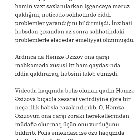
həmin vaxt saxlanılarkən işgəncəyə məruz
qaldığını, nəticədə səhhətində ciddi
problemlər yarandığını bildirmişdi. İnzibati
həbsdən çıxandan az sonra səhhətindəki
problemlərlə əlaqədar əməliyyat olunmuşdu.
Ardınca da Həmzə Əzizov ona qarşı
məhkəmədə xüsusi ittiham qaydasında
iddia qaldıraraq, həbsini tələb etmişdi.
Videoda haqqında bəhs olunan qadın Həmzə
Əzizova bıçaqla xəsarət yetirdiyinə görə bir
neçə illik həbslə cəzalandırılıb. O, Həmzə
Əzizovun ona qarşı zorakı hərəkətlərindən
müdafiə olunmaq üçün onu vurduğunu
bildirib. Polis əməkdaşı isə özü haqqında