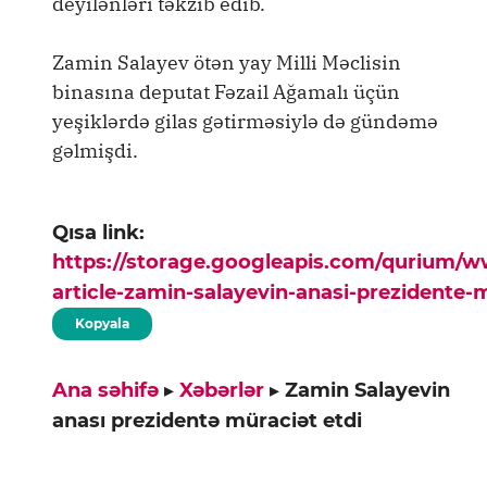
deyilənləri təkzib edib.
Zamin Salayev ötən yay Milli Məclisin
binasına deputat Fəzail Ağamalı üçün
yeşiklərdə gilas gətirməsiylə də gündəmə
gəlmişdi.
Qısa link:
https://storage.googleapis.com/qurium/
article-zamin-salayevin-anasi-prezidente-
Kopyala
Ana səhifə
▸
Xəbərlər
▸
Zamin Salayevin
anası prezidentə müraciət etdi