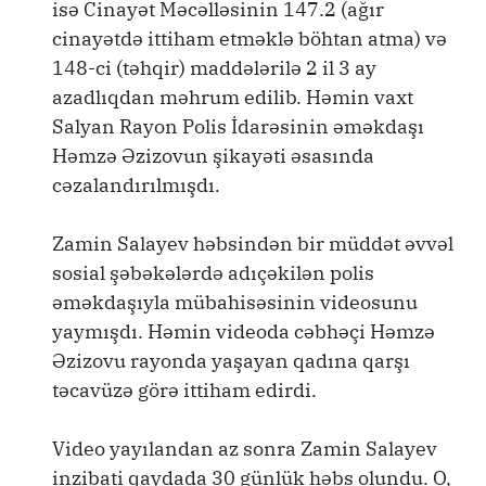
isə Cinayət Məcəlləsinin 147.2 (ağır
cinayətdə ittiham etməklə böhtan atma) və
148-ci (təhqir) maddələrilə 2 il 3 ay
azadlıqdan məhrum edilib. Həmin vaxt
Salyan Rayon Polis İdarəsinin əməkdaşı
Həmzə Əzizovun şikayəti əsasında
cəzalandırılmışdı.
Zamin Salayev həbsindən bir müddət əvvəl
sosial şəbəkələrdə adıçəkilən polis
əməkdaşıyla mübahisəsinin videosunu
yaymışdı. Həmin videoda cəbhəçi Həmzə
Əzizovu rayonda yaşayan qadına qarşı
təcavüzə görə ittiham edirdi.
Video yayılandan az sonra Zamin Salayev
inzibati qaydada 30 günlük həbs olundu. O,