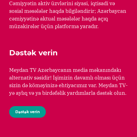
Cəmiyyətin aktiv üzvlərini siyasi, iqtisadi və
sosial məsələlər haqda bilgiləndirir; Azərbaycan
cəmiyyətinə aktual məsələlər haqda açıq
müzakirələr üçün platforma yaradır.
Dəstək verin
Meydan TV Azərbaycanın media məkanındakı
alternativ səsidir! İşimizin davamlı olması üçün
sizin də köməyinizə ehtiyacımız var. Meydan TV-
yə aylıq və ya birdəfəlik yardımlarla dəstək olun.
Dəstək verin