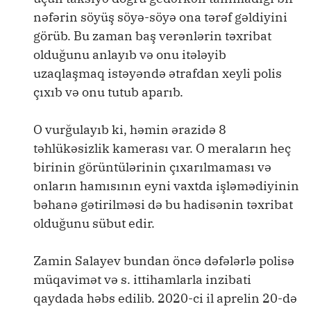
nəfərin söyüş söyə-söyə ona tərəf gəldiyini
görüb. Bu zaman baş verənlərin təxribat
olduğunu anlayıb və onu itələyib
uzaqlaşmaq istəyəndə ətrafdan xeyli polis
çıxıb və onu tutub aparıb.
O vurğulayıb ki, həmin ərazidə 8
təhlükəsizlik kamerası var. O meraların heç
birinin görüntülərinin çıxarılmaması və
onların hamısının eyni vaxtda işləmədiyinin
bəhanə gətirilməsi də bu hadisənin təxribat
olduğunu sübut edir.
Zamin Salayev bundan öncə dəfələrlə polisə
müqavimət və s. ittihamlarla inzibati
qaydada həbs edilib. 2020-ci il aprelin 20-də