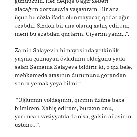
gündüzüm. Hər dəqiqə o ağır xəbəri
alacağım qorxusuyla yaşayıram. Bir ana
üçün bu sözlə ifadə olunmayacaq qədər ağır
əzabdır. Sizdən bir ana olaraq xahiş edirəm,
məni bu əzabdan qurtarın. Ciyərim yanır…”.
Zamin Salayevin himayəsində yetkinlik
yaşına çatmayan övladının olduğunu yada
salan Şamama Salayeva bildirir ki, o qız belə,
məhkəmədə atasının durumunu görəndən
sonra yemək yeyə bilmir:
“Oğlumun yoldaşının, qızının üzünə baxa
bilmirəm. Xahiş edirəm, buraxın onu,
yarımcan vəziyyətdə də olsa, gəlsin ailəsinin
üstünə…”.