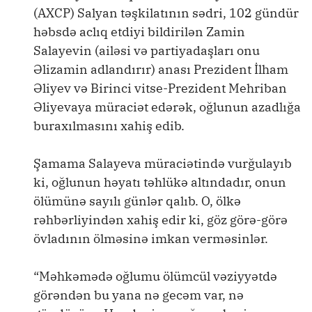
(AXCP) Salyan təşkilatının sədri, 102 gündür
həbsdə aclıq etdiyi bildirilən Zamin
Salayevin (ailəsi və partiyadaşları onu
Əlizamin adlandırır) anası Prezident İlham
Əliyev və Birinci vitse-Prezident Mehriban
Əliyevaya müraciət edərək, oğlunun azadlığa
buraxılmasını xahiş edib.
Şamama Salayeva müraciətində vurğulayıb
ki, oğlunun həyatı təhlükə altındadır, onun
ölümünə sayılı günlər qalıb. O, ölkə
rəhbərliyindən xahiş edir ki, göz görə-görə
övladının ölməsinə imkan verməsinlər.
“Məhkəmədə oğlumu ölümcül vəziyyətdə
görəndən bu yana nə gecəm var, nə