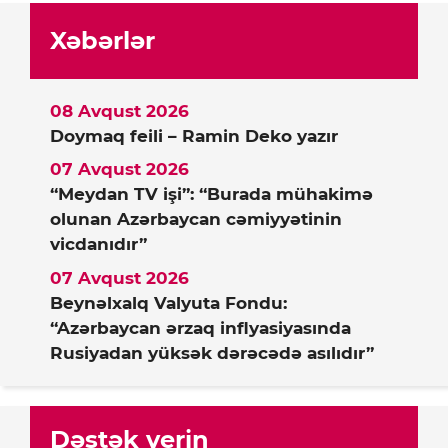
Xəbərlər
08 Avqust 2026
Doymaq feili – Ramin Deko yazır
07 Avqust 2026
“Meydan TV işi”: “Burada mühakimə
olunan Azərbaycan cəmiyyətinin
vicdanıdır”
07 Avqust 2026
Beynəlxalq Valyuta Fondu:
“Azərbaycan ərzaq inflyasiyasında
Rusiyadan yüksək dərəcədə asılıdır”
Dəstək verin