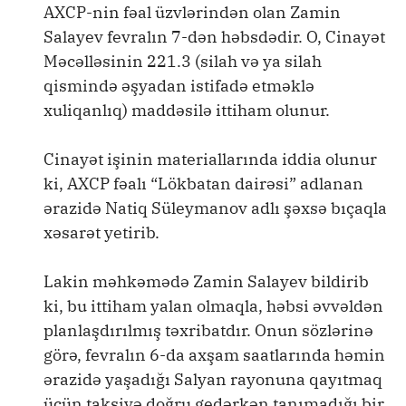
AXCP-nin fəal üzvlərindən olan Zamin
Salayev fevralın 7-dən həbsdədir. O, Cinayət
Məcəlləsinin 221.3 (silah və ya silah
qismində əşyadan istifadə etməklə
xuliqanlıq) maddəsilə ittiham olunur.
Cinayət işinin materiallarında iddia olunur
ki, AXCP fəalı “Lökbatan dairəsi” adlanan
ərazidə Natiq Süleymanov adlı şəxsə bıçaqla
xəsarət yetirib.
Lakin məhkəmədə Zamin Salayev bildirib
ki, bu ittiham yalan olmaqla, həbsi əvvəldən
planlaşdırılmış təxribatdır. Onun sözlərinə
görə, fevralın 6-da axşam saatlarında həmin
ərazidə yaşadığı Salyan rayonuna qayıtmaq
üçün taksiyə doğru gedərkən tanımadığı bir