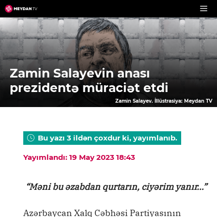
Skip
to
content
Zamin Salayevin anası
prezidentə müraciət etdi
Zamin Salayev. İllüstrasiya: Meydan TV
Bu yazı 3 ildən çoxdur ki, yayımlanıb.
Yayımlandı: 19 May 2023 18:43
“Məni bu əzabdan qurtarın, ciyərim yanır…”
Azərbaycan Xalq Cəbhəsi Partiyasının