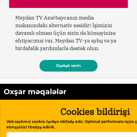
Meydan TV Azərbaycanın media
məkanındakı alternativ səsidir! İşimizin
davamlı olması üçün sizin də köməyinizə
ehtiyacımız var. Meydan TV-yə aylıq və ya
birdəfəlik yardımlarla dəstək olun.
Dəstək verin
Oxşar məqalələr
Cookies bildirişi
Veb saytımız cookie-lərdən istifadə edir. Optimal performans üçün ç
etməyinizi tövsiyə edirik.