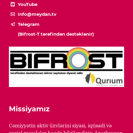
YouTube
info@meydan.tv
Telegram
(Bifrost-T tərəfindən dəstəklənir)
Missiyamız
Cəmiyyətin aktiv üzvlərini siyasi, iqtisadi və