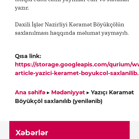
yazır.
Daxili İşlər Nazirliyi Kəramət Böyükçölün
saxlanılması haqqında məlumat yaymayıb.
Qısa link:
https://storage.googleapis.com/qurium/
article-yazici-keramet-boyukcol-saxlanilib
Ana səhifə
▸
Mədəniyyət
▸
Yazıçı Kəramət
Böyükçöl saxlanılıb (yenilənib)
Xəbərlər