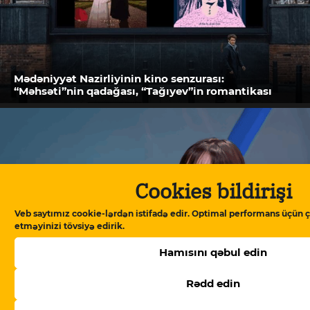
Mədəniyyət Nazirliyinin kino senzurası:
“Məhsəti”nin qadağası, “Tağıyev”in romantikası
Cookies bildirişi
Veb saytımız cookie-lərdən istifadə edir. Optimal performans üçün ç
etməyinizi tövsiyə edirik.
Hamısını qəbul edin
Mehriban Xanlarova: “Mehriban Ələkbərzadə
Rədd edin
Prezident Administrasiyasındakı rəfiqəsinə
arxalanaraq məni işdən çıxardı”