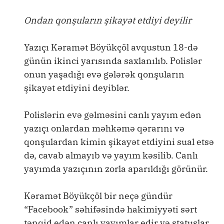
Ondan qonşuların şikayət etdiyi deyilir
Yazıçı Kəramət Böyükçöl avqustun 18-də
günün ikinci yarısında saxlanılıb. Polislər
onun yaşadığı evə gələrək qonşuların
şikayət etdiyini deyiblər.
Polislərin evə gəlməsini canlı yayım edən
yazıçı onlardan məhkəmə qərarını və
qonşulardan kimin şikayət etdiyini sual etsə
də, cavab almayıb və yayım kəsilib. Canlı
yayımda yazıçının zorla aparıldığı görünür.
Kəramət Böyükçöl bir neçə gündür
“Facebook” səhifəsində hakimiyyəti sərt
tənqid edən canlı yayımlar edir və statuslar