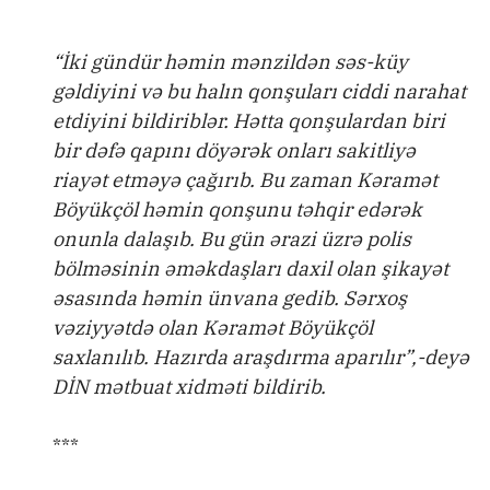
“İki gündür həmin mənzildən səs-küy
gəldiyini və bu halın qonşuları ciddi narahat
etdiyini bildiriblər. Hətta qonşulardan biri
bir dəfə qapını döyərək onları sakitliyə
riayət etməyə çağırıb. Bu zaman Kəramət
Böyükçöl həmin qonşunu təhqir edərək
onunla dalaşıb. Bu gün ərazi üzrə polis
bölməsinin əməkdaşları daxil olan şikayət
əsasında həmin ünvana gedib. Sərxoş
vəziyyətdə olan Kəramət Böyükçöl
saxlanılıb. Hazırda araşdırma aparılır”,-deyə
DİN mətbuat xidməti bildirib.
***