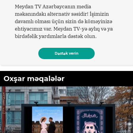
Meydan TV Azərbaycanın media
məkanındakı alternativ səsidir! İşimizin
davamlı olması üçün sizin də köməyinizə
ehtiyacımız var. Meydan TV-yə aylıq və ya
birdəfəlik yardımlarla dəstək olun.
Dəstək verin
Oxşar məqalələr