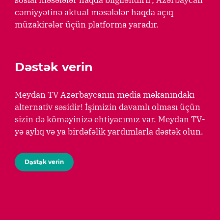
sosial məsələlər haqda bilgiləndirir; Azərbaycan
cəmiyyətinə aktual məsələlər haqda açıq
müzakirələr üçün platforma yaradır.
Dəstək verin
Meydan TV Azərbaycanın media məkanındakı
alternativ səsidir! İşimizin davamlı olması üçün
sizin də köməyinizə ehtiyacımız var. Meydan TV-
yə aylıq və ya birdəfəlik yardımlarla dəstək olun.
Dəstək verin