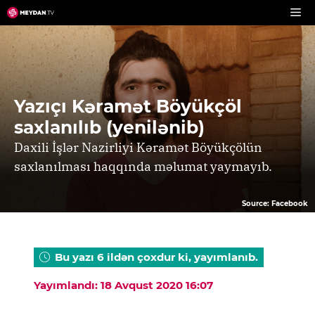
Skip
to
content
Yazıçı Kəramət Böyükçöl
saxlanılıb (yenilənib)
Daxili İşlər Nazirliyi Kəramət Böyükçölün
saxlanılması haqqında məlumat yaymayıb.
Source: Facebook
Bu yazı 6 ildən çoxdur ki, yayımlanıb.
Yayımlandı: 18 Avqust 2020 16:07