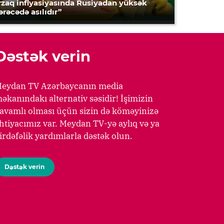
rzaq inflyasiyasında Rusiyadan yüksək
ərəcədə asılıdır”
Dəstək verin
eydan TV Azərbaycanın media
əkanındakı alternativ səsidir! İşimizin
avamlı olması üçün sizin də köməyinizə
htiyacımız var. Meydan TV-yə aylıq və ya
irdəfəlik yardımlarla dəstək olun.
Dəstək verin