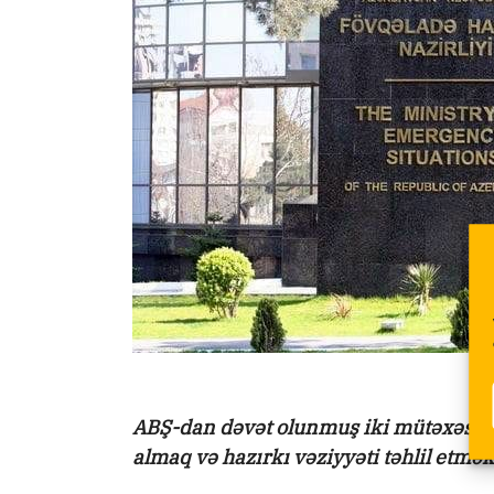
ABŞ-dan dəvət olunmuş iki mütəxəssis 
almaq və hazırkı vəziyyəti təhlil etmə