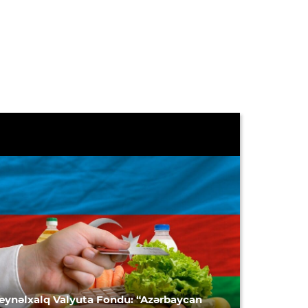
eynəlxalq Valyuta Fondu: “Azərbaycan