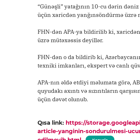
“Günəşli” yatağının 10-cu dərin dəni
üçün xaricdən yanğınsöndürmə üzrə m
FHN-dən APA-ya bildirilib ki, xaricd
üzrə mütəxəssis deyillər.
FHN-dən o da bildirib ki, Azərbaycan
texniki imkanları, ekspert və canlı qüv
APA-nın əldə etdiyi məlumata görə, A
quyudakı axıntı və sızıntıların qarşısı
üçün dəvət olunub.
Qısa link:
https://storage.googlea
article-yanginin-sondurulmesi-ucu