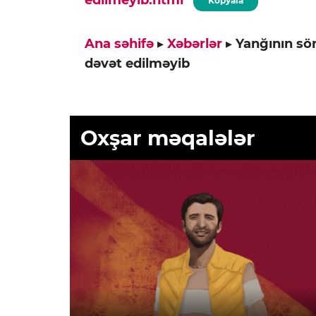
edilmeyib.html
Kopyala
Ana səhifə
▸
Xəbərlər
▸
Yanğının sö
dəvət edilməyib
Oxşar məqalələr