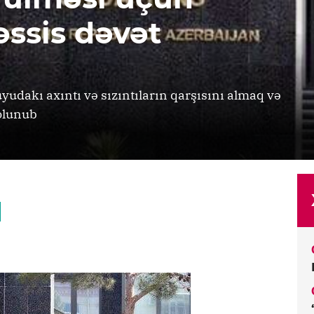
ssis dəvət
udakı axıntı və sızıntıların qarşısını almaq və
 olunub