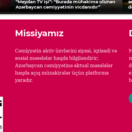
“Meydan TV işi”: “Burada mühakimə olunan
ə
Azərbaycan cəmiyyətinin vicdanıdır”
d
Missiyamız
Cəmiyyətin aktiv üzvlərini siyasi, iqtisadi və
M
sosial məsələlər haqda bilgiləndirir;
m
Azərbaycan cəmiyyətinə aktual məsələlər
d
haqda açıq müzakirələr üçün platforma
e
yaradır.
b