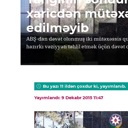
xaricdən mütəxə
edilməyib
ABŞ-dan dəvət olunmuş iki mütəxəssis quy
hazırkı vəziyyəti təhlil etmək üçün dəvət
Bu yazı 11 ildən çoxdur ki, yayımlanıb.
Yayımlandı: 9 Dekabr 2015 11:47