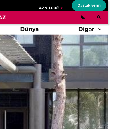
Dəstək verin
AZN 1.00₼
AZ
Dünya
Digər