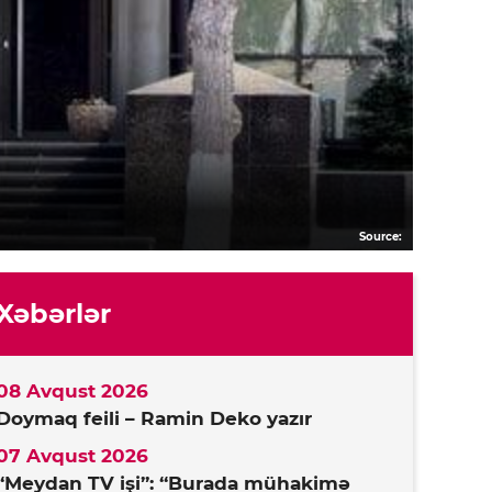
Source:
Xəbərlər
08 Avqust 2026
Doymaq feili – Ramin Deko yazır
07 Avqust 2026
“Meydan TV işi”: “Burada mühakimə