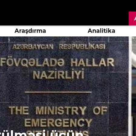
Araşdırma
Analitika
rülməsi üçün