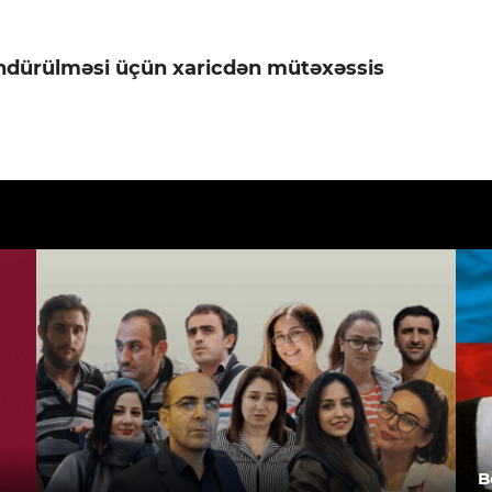
ndürülməsi üçün xaricdən mütəxəssis
B