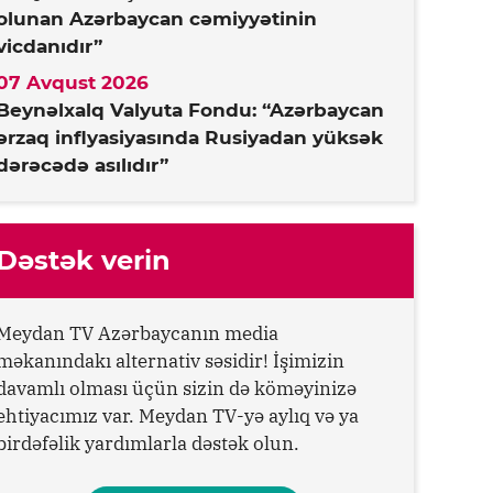
olunan Azərbaycan cəmiyyətinin
vicdanıdır”
07 Avqust 2026
Beynəlxalq Valyuta Fondu: “Azərbaycan
ərzaq inflyasiyasında Rusiyadan yüksək
dərəcədə asılıdır”
Dəstək verin
Meydan TV Azərbaycanın media
məkanındakı alternativ səsidir! İşimizin
davamlı olması üçün sizin də köməyinizə
ehtiyacımız var. Meydan TV-yə aylıq və ya
birdəfəlik yardımlarla dəstək olun.