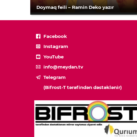
Doymaq feili – Ramin Deko yazır
Facebook
Instagram
YouTube
info@meydan.tv
Telegram
(Bifrost-T tərəfindən dəstəklənir)