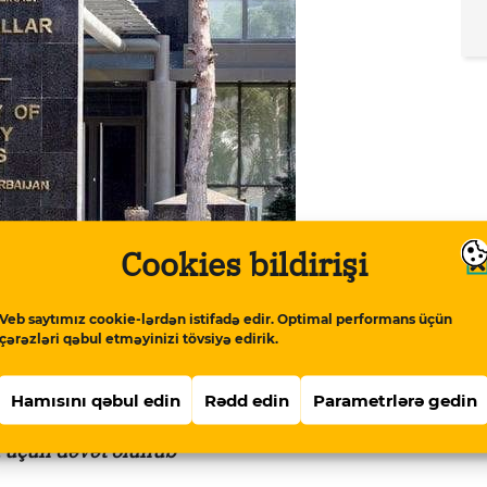
Cookies bildirişi
Veb saytımız cookie-lərdən istifadə edir. Optimal performans üçün
çərəzləri qəbul etməyinizi tövsiyə edirik.
Hamısını qəbul edin
Rədd edin
Parametrlərə gedin
quyudakı axıntı və sızıntıların qarşısını
k üçün dəvət olunub