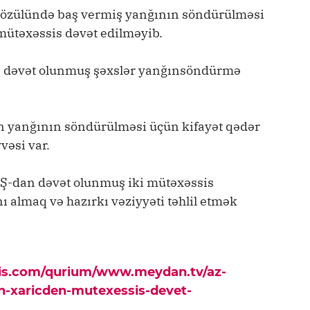
z özülündə baş vermiş yanğının söndürülməsi
ütəxəssis dəvət edilməyib.
ən dəvət olunmuş şəxslər yanğınsöndürmə
ın yanğının söndürülməsi üçün kifayət qədər
vəsi var.
BŞ-dan dəvət olunmuş iki mütəxəssis
nı almaq və hazırkı vəziyyəti təhlil etmək
pis.com/qurium/www.meydan.tv/az-
n-xaricden-mutexessis-devet-