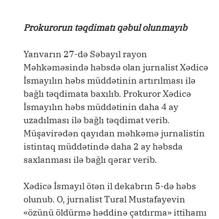
Prokurorun təqdimatı qəbul olunmayıb
Yanvarın 27-də Səbayıl rayon
Məhkəməsində həbsdə olan jurnalist Xədicə
İsmayılın həbs müddətinin artırılması ilə
bağlı təqdimata baxılıb. Prokuror Xədicə
İsmayılın həbs müddətinin daha 4 ay
uzadılması ilə bağlı təqdimat verib.
Müşavirədən qayıdan məhkəmə jurnalistin
istintaq müddətində daha 2 ay həbsda
saxlanması ilə bağlı qərar verib.
Xədicə İsmayıl ötən il dekabrın 5-də həbs
olunub. O, jurnalist Tural Mustafayevin
«özünü öldürmə həddinə çatdırma» ittihamı