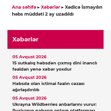
Ana səhifə
▸
Xəbərlər
▸
Xədicə İsmayılın
həbs müddəti 2 ay uzadıldı
Xəbərlər
05 Avqust 2026
15 sutkalıq həbsdən çıxmış dini inanclı
fəaldan yenə xəbər yoxdur
05 Avqust 2026
Həbsdə olan ictimai fəalın cəzası
ağırlaşdırılıb
05 Avqust 2026
Ukrayna Wildberries anbarlarını vurur:
Rusiyanın nəhəng onlayn platforması