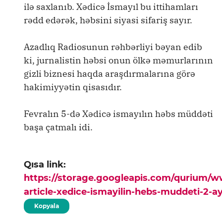
ilə saxlanıb. Xədicə İsmayıl bu ittihamları
rədd edərək, həbsini siyasi sifariş sayır.
Azadlıq Radiosunun rəhbərliyi bəyan edib
ki, jurnalistin həbsi onun ölkə məmurlarının
gizli biznesi haqda araşdırmalarına görə
hakimiyyətin qisasıdır.
Fevralın 5-də Xədicə ismayılın həbs müddəti
başa çatmalı idi.
Qısa link:
https://storage.googleapis.com/qurium/
article-xedice-ismayilin-hebs-muddeti-2-ay
Kopyala