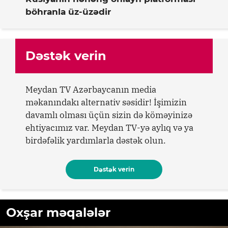
böhranla üz-üzədir
Dəstək verin
Meydan TV Azərbaycanın media
məkanındakı alternativ səsidir! İşimizin
davamlı olması üçün sizin də köməyinizə
ehtiyacımız var. Meydan TV-yə aylıq və ya
birdəfəlik yardımlarla dəstək olun.
Dəstək verin
Oxşar məqalələr