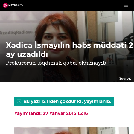
Skip
to
content
Xədicə İsmayılın həbs müddəti 2
ay uzadıldı
Prokurorun təqdimatı qəbul olunmayıb
Source:
Bu yazı 12 ildən çoxdur ki, yayımlanıb.
Yayımlandı: 27 Yanvar 2015 15:16