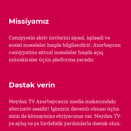
Missiyamız
Cəmiyyətin aktiv üzvlərini siyasi, iqtisadi və
sosial məsələlər haqda bilgiləndirir; Azərbaycan
cəmiyyətinə aktual məsələlər haqda açıq
müzakirələr üçün platforma yaradır.
Dəstək verin
Meydan TV Azərbaycanın media məkanındakı
alternativ səsidir! İşimizin davamlı olması üçün
sizin də köməyinizə ehtiyacımız var. Meydan TV-
yə aylıq və ya birdəfəlik yardımlarla dəstək olun.