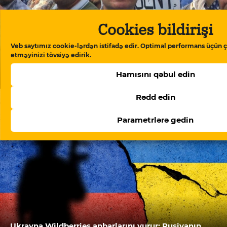
Cookies bildirişi
Veb saytımız cookie-lərdən istifadə edir. Optimal performans üçün ç
etməyinizi tövsiyə edirik.
Hamısını qəbul edin
Həbsdə olan ictimai fəalın cəzası ağırlaşdırılıb
Rədd edin
Parametrlərə gedin
Ukrayna Wildberries anbarlarını vurur: Rusiyanın