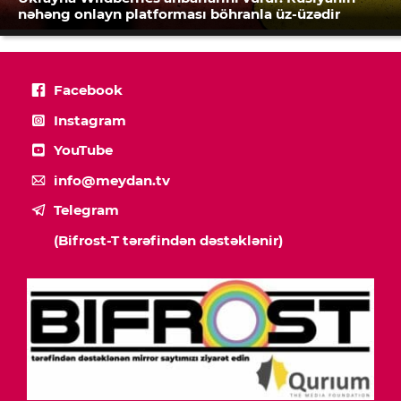
nəhəng onlayn platforması böhranla üz-üzədir
Facebook
Instagram
YouTube
info@meydan.tv
Telegram
(Bifrost-T tərəfindən dəstəklənir)