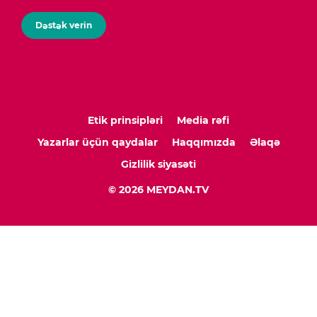
Dəstək verin
Etik prinsipləri
Media rəfi
Yazarlar üçün qaydalar
Haqqımızda
Əlaqə
Gizlilik siyasəti
© 2026 MEYDAN.TV