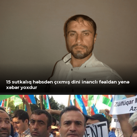
15 sutkalıq həbsdən çıxmış dini inanclı fəaldan yenə
xəbər yoxdur