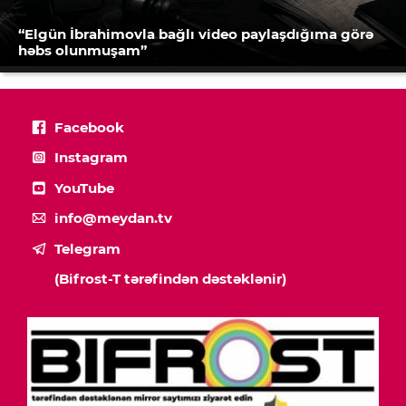
“Elgün İbrahimovla bağlı video paylaşdığıma görə
həbs olunmuşam”
Facebook
Instagram
YouTube
info@meydan.tv
Telegram
(Bifrost-T tərəfindən dəstəklənir)