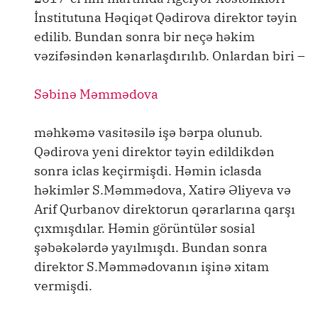
İnstitutuna Həqiqət Qədirova direktor təyin
edilib. Bundan sonra bir neçə həkim
vəzifəsindən kənarlaşdırılıb. Onlardan biri –
Səbinə Məmmədova
məhkəmə vasitəsilə işə bərpa olunub.
Qədirova yeni direktor təyin edildikdən
sonra iclas keçirmişdi. Həmin iclasda
həkimlər S.Məmmədova, Xatirə Əliyeva və
Arif Qurbanov direktorun qərarlarına qarşı
çıxmışdılar. Həmin görüntülər sosial
şəbəkələrdə yayılmışdı. Bundan sonra
direktor S.Məmmədovanın işinə xitam
vermişdi.