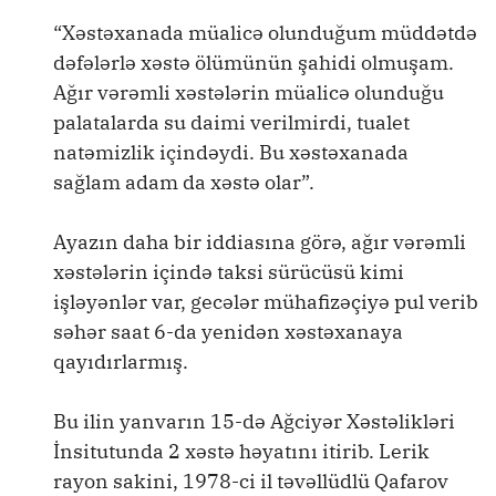
“Xəstəxanada müalicə olunduğum müddətdə
dəfələrlə xəstə ölümünün şahidi olmuşam.
Ağır vərəmli xəstələrin müalicə olunduğu
palatalarda su daimi verilmirdi, tualet
natəmizlik içindəydi. Bu xəstəxanada
sağlam adam da xəstə olar”.
Ayazın daha bir iddiasına görə, ağır vərəmli
xəstələrin içində taksi sürücüsü kimi
işləyənlər var, gecələr mühafizəçiyə pul verib
səhər saat 6-da yenidən xəstəxanaya
qayıdırlarmış.
Bu ilin yanvarın 15-də Ağciyər Xəstəlikləri
İnsitutunda 2 xəstə həyatını itirib. Lerik
rayon sakini, 1978-ci il təvəllüdlü Qafarov