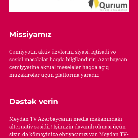
Missiyamız
Cəmiyyətin aktiv üzvlərini siyasi, iqtisadi və
sosial məsələlər haqda bilgiləndirir; Azərbaycan
cəmiyyətinə aktual məsələlər haqda açıq
müzakirələr üçün platforma yaradır.
Dəstək verin
Meydan TV Azərbaycanın media məkanındakı
alternativ səsidir! İşimizin davamlı olması üçün
sizin də köməyinizə ehtiyacımız var. Meydan TV-