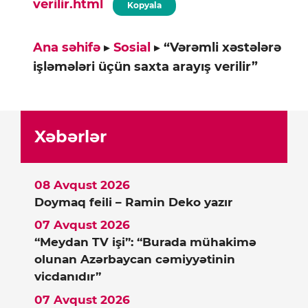
verilir.html
Kopyala
Ana səhifə
▸
Sosial
▸
“Vərəmli xəstələrə
işləmələri üçün saxta arayış verilir”
Xəbərlər
08 Avqust 2026
Doymaq feili – Ramin Deko yazır
07 Avqust 2026
“Meydan TV işi”: “Burada mühakimə
olunan Azərbaycan cəmiyyətinin
vicdanıdır”
07 Avqust 2026