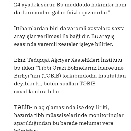
24 ayadək sürür. Bu müddətdə həkimlər həm
də dərmandan gələn faizlə qazanırlar”.
İttihamlardan biri də vərəmli xəstələrə saxta
arayışlar verilməsi ilə bağlıdır. Bu arayış
əsasında vərəmli xəstələr işləyə bilirlər.
Elmi-Tədqiqat Ağciyər Xəstəlikləri İnstitutu
bu ildən “Tibbi Ərazi Bölmələrini İdarəetmə
Birliyi”nin (TƏBİB) tərkibindədir. İnstitutdan
deyiblər ki, bütün sualları TƏBİB
cavablandıra bilər.
TƏBİB-in açıqlamasında isə deyilir ki,
hazırda tibb müəssisələrində monitorinqlər
aparıldığından bu barədə məlumat verə
bilmirlər: