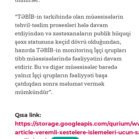
“TƏBİB-in tərkibində olan müəssisələrin
təhvil-təslim prosesləri hələ davam
etdiyindən və xəstəxanaların publik hüquqi
şəxs statusuna keçid dövrü olduğundan,
hazırda TƏBİB-in monitorinq İşçi qrupları
tibb müəssisələrində fəaliyyətini davam
etdirir. Bu və digər müəssisələr barədə
yalnız İşçi qrupların fəaliyyəti başa
çatdıqdan sonra məlumat vermək
mümkündür”.
Qısa link:
https://storage.googleapis.com/qurium/
article-veremli-xestelere-islemeleri-ucun-s