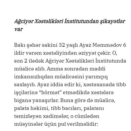
Ağciyər Xəstəlikləri İnstitutundan şikayətlər
var
Bakı şəhər sakini 32 yaşlı Ayaz Məmmədov 6
ildir vərəm xəstəliyindən əziyyət çəkir. O,
son 2 ilədək Ağciyər Xəstəlikləri İnstitutunda
müalicə alıb. Amma sonradan maddi
imkansızlıqdan müalicəsini yarımçıq
saxlayıb. Ayaz iddia edir ki, xəstəxanada tibb
işçilərinə “hörmət” etmədikdə xəstələrə
biganə yanaşırlar. Buna görə də müalicə,
palata həkimi, tibb bacıları, palatanı
təmizləyən xadimələr, o cümlədən
müayinələr üçün pul verilməlidir: