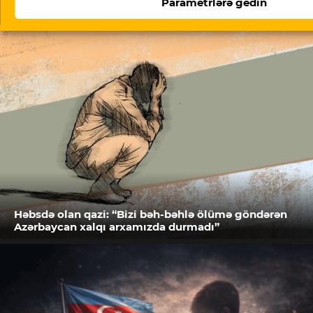
Parametrlərə gedin
Oxşar məqalələr
Həbsdə olan qazi: “Bizi bəh-bəhlə ölümə göndərən
Azərbaycan xalqı arxamızda durmadı”