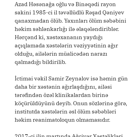
Azad Həsənağa oğlu və Binəqədi rayon
sakini 1985-ci il təvəllüdlü Rəşad Qəniyev
qanaxmadan ölüb. Yaxınları ölüm səbəbini
həkim səhlənkarlığı ilə əlaqələndiriblər.
Hərçənd ki, xəstəxananın yaydığı
açıqlamada xəstələrin vəziyyətinin ağır
olduğu, ailələrin müalicədən narazı
qalmadığı bildirilib.
İctimai vəkil Samir Zeynalov isə həmin gün
daha bir xəstənin ağırlaşdığını, ailəsi
tərəfindən özəl klinikalardan birinə
köçürüldüyünü deyib. Onun sözlərinə görə,
institutda xəstələrin əsl ölüm səbəbləri
həkim reanimatoloqun olmamasıdır.
2017-ci ilin martında Ağciyər Xəstəlikləri