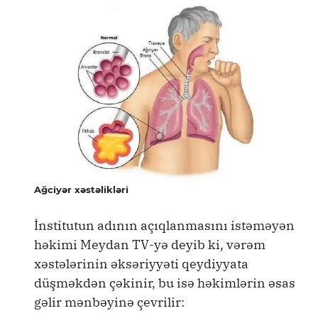
Ağciyər xəstəlikləri
İnstitutun adının açıqlanmasını istəməyən
həkimi Meydan TV-yə deyib ki, vərəm
xəstələrinin əksəriyyəti qeydiyyata
düşməkdən çəkinir, bu isə həkimlərin əsas
gəlir mənbəyinə çevrilir: