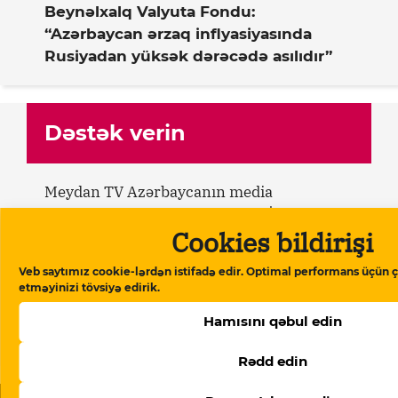
Beynəlxalq Valyuta Fondu:
“Azərbaycan ərzaq inflyasiyasında
Rusiyadan yüksək dərəcədə asılıdır”
Dəstək verin
Meydan TV Azərbaycanın media
məkanındakı alternativ səsidir! İşimizin
Cookies bildirişi
davamlı olması üçün sizin də köməyinizə
ehtiyacımız var. Meydan TV-yə aylıq və ya
Veb saytımız cookie-lərdən istifadə edir. Optimal performans üçün ç
birdəfəlik yardımlarla dəstək olun.
etməyinizi tövsiyə edirik.
Hamısını qəbul edin
Dəstək verin
Rədd edin