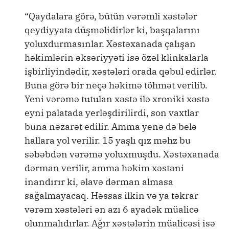
“Qaydalara görə, bütün vərəmli xəstələr
qeydiyyata düşməlidirlər ki, başqalarını
yoluxdurmasınlar. Xəstəxanada çalışan
həkimlərin əksəriyyəti isə özəl klinkalarla
işbirliyindədir, xəstələri orada qəbul edirlər.
Buna görə bir neçə həkimə töhmət verilib.
Yeni vərəmə tutulan xəstə ilə xroniki xəstə
eyni palatada yerləşdirilirdi, son vaxtlar
buna nəzarət edilir. Amma yenə də belə
hallara yol verilir. 15 yaşlı qız məhz bu
səbəbdən vərəmə yoluxmuşdu. Xəstəxanada
dərman verilir, amma həkim xəstəni
inandırır ki, əlavə dərman almasa
sağalmayacaq. Həssas ilkin və ya təkrar
vərəm xəstələri ən azı 6 ayadək müalicə
olunmalıdırlar. Ağır xəstələrin müalicəsi isə