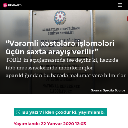
Skip
to
content
“Vərəmli xəstələrə işləmələri
üçün saxta arayış verilir”
TƏBİB-in açıqlamasında isə deyilir ki, hazırda
tibb müəssisələrində monitorinqlər
aparıldığından bu barədə məlumat verə bilmirlər
Source: Specify Source
Bu yazı 7 ildən çoxdur ki, yayımlanıb.
Yayımlandı: 22 Yanvar 2020 12:03