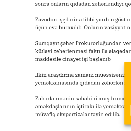
sonra onların qidadan zəhərləndiyi qən
Zavodun işçilərinə tibbi yardım göstə
üçün evə buraxılıb. Onların vəziyyətini
Sumqayıt şəhər Prokurorluğundan ver
kütləvi zəhərlənməsi faktı ilə əlaqəda
maddəsilə cinayət işi başlanıb
İlkin araşdırma zamanı müəssisənin 
yeməkxanasında qidadan zəhərləndiyi
Zəhərlənmənin səbəbini araşdırmaq üç
əməkdaşlarının iştirakı ilə yeməkxan
müvafiq ekspertizalar təyin edilib.