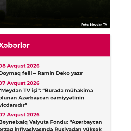
Foto: Meydan TV
Xəbərlər
08 Avqust 2026
Doymaq feili – Ramin Deko yazır
07 Avqust 2026
“Meydan TV işi”: “Burada mühakimə
olunan Azərbaycan cəmiyyətinin
vicdanıdır”
07 Avqust 2026
Beynəlxalq Valyuta Fondu: “Azərbaycan
ərzaq inflyasiyasında Rusiyadan yüksək