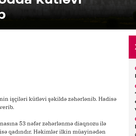
b
n işçiləri kütləvi şəkildə zəhərlənib. Hadisə
verib.
nasına 53 nəfər zəhərlənmə diaqnozu ilə
-i isə qadındır. Həkimlər ilkin müayinədən