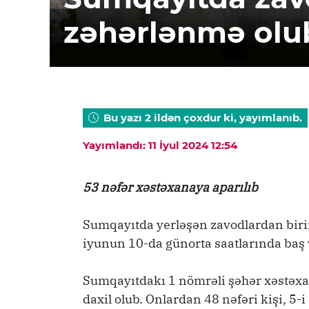
zəhərlənmə olu
Bu yazı 2 ildən çoxdur ki, yayımlanıb.
Yayımlandı: 11 İyul 2024 12:54
53 nəfər xəstəxanaya aparılıb
Sumqayıtda yerləşən zavodlardan birini
iyunun 10-da günorta saatlarında baş 
Sumqayıtdakı 1 nömrəli şəhər xəstəxa
daxil olub. Onlardan 48 nəfəri kişi, 5