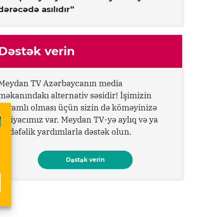
dərəcədə asılıdır”
Dəstək verin
Meydan TV Azərbaycanın media
məkanındakı alternativ səsidir! İşimizin
davamlı olması üçün sizin də köməyinizə
ehtiyacımız var. Meydan TV-yə aylıq və ya
birdəfəlik yardımlarla dəstək olun.
Dəstək verin