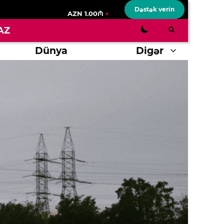
Dəstək verin
AZN 1.00₼
AZ
Dünya
Digər