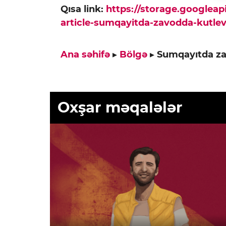
Qısa link:
https://storage.googlea
article-sumqayitda-zavodda-kutle
Ana səhifə
▸
Bölgə
▸
Sumqayıtda za
Oxşar məqalələr