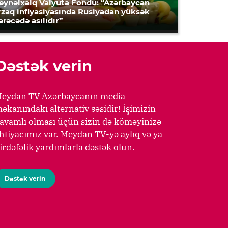
eynəlxalq Valyuta Fondu: “Azərbaycan
rzaq inflyasiyasında Rusiyadan yüksək
ərəcədə asılıdır”
Dəstək verin
eydan TV Azərbaycanın media
əkanındakı alternativ səsidir! İşimizin
avamlı olması üçün sizin də köməyinizə
htiyacımız var. Meydan TV-yə aylıq və ya
irdəfəlik yardımlarla dəstək olun.
Dəstək verin