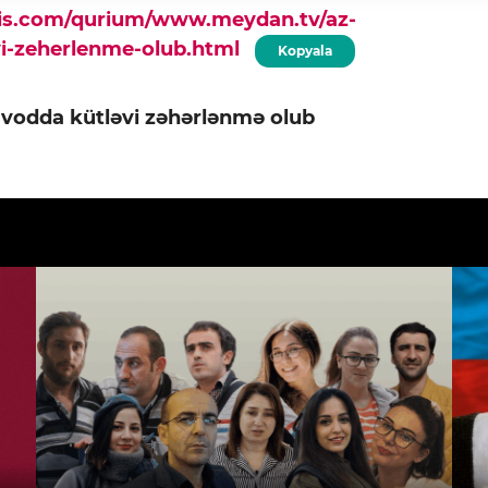
pis.com/qurium/www.meydan.tv/az-
vi-zeherlenme-olub.html
Kopyala
vodda kütləvi zəhərlənmə olub