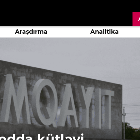
Araşdırma
Analitika
odda kütləvi