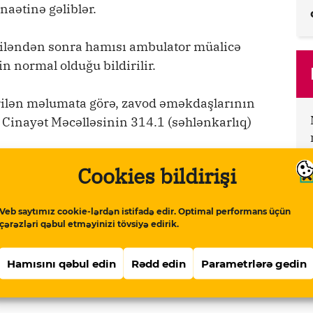
aətinə gəliblər.
riləndən sonra hamısı ambulator müalicə
n normal olduğu bildirilir.
ilən məlumata görə, zavod əməkdaşlarının
r Cinayət Məcəlləsinin 314.1 (səhlənkarlıq)
Cookies bildirişi
53 nəfər əməkdaşının nahar vaxtı zavodun
 məyyənləşdirilib.
Veb saytımız cookie-lərdən istifadə edir. Optimal performans üçün
çərəzləri qəbul etməyinizi tövsiyə edirik.
ün Qida Təhlükəsizliyi Agentliyi
adakı qidalardan nümunələr götürülüb,
Hamısını qəbul edin
Rədd edin
Parametrlərə gedin