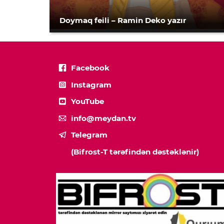
Doymaq feili – Ramin Deko yazır
Facebook
Instagram
YouTube
info@meydan.tv
Telegram
(Bifrost-T tərəfindən dəstəklənir)