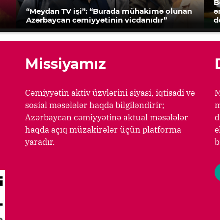
B
“Meydan TV işi”: “Burada mühakimə olunan
ə
Azərbaycan cəmiyyətinin vicdanıdır”
d
Missiyamız
Cəmiyyətin aktiv üzvlərini siyasi, iqtisadi və
M
sosial məsələlər haqda bilgiləndirir;
m
Azərbaycan cəmiyyətinə aktual məsələlər
d
haqda açıq müzakirələr üçün platforma
e
yaradır.
b