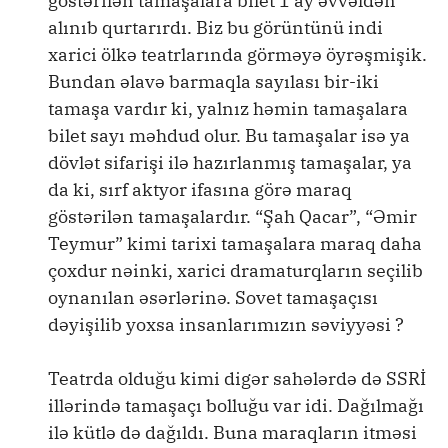
göstərilən tamaşalara bilet 1 ay əvvəldən
alınıb qurtarırdı. Biz bu görüntünü indi
xarici ölkə teatrlarında görməyə öyrəşmişik.
Bundan əlavə barmaqla sayılası bir-iki
tamaşa vardır ki, yalnız həmin tamaşalara
bilet sayı məhdud olur. Bu tamaşalar isə ya
dövlət sifarişi ilə hazırlanmış tamaşalar, ya
da ki, sırf aktyor ifasına görə maraq
göstərilən tamaşalardır. “Şah Qacar”, “Əmir
Teymur” kimi tarixi tamaşalara maraq daha
çoxdur nəinki, xarici dramaturqların seçilib
oynanılan əsərlərinə. Sovet tamaşaçısı
dəyişilib yoxsa insanlarımızın səviyyəsi ?
Teatrda olduğu kimi digər sahələrdə də SSRİ
illərində tamaşaçı bolluğu var idi. Dağılmağı
ilə kütlə də dağıldı. Buna maraqların itməsi