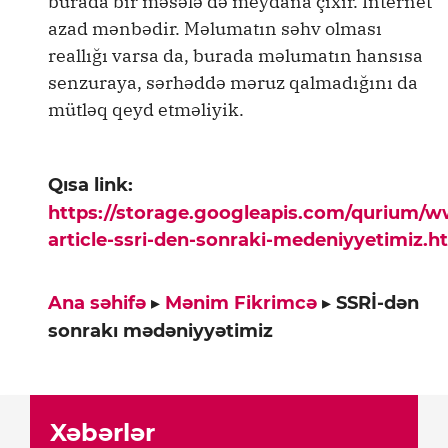
burada bir məsələ də meydana çıxır. İnternet
azad mənbədir. Məlumatın səhv olması
reallığı varsa da, burada məlumatın hansısa
senzuraya, sərhəddə məruz qalmadığını da
mütləq qeyd etməliyik.
Qısa link:
https://storage.googleapis.com/qurium/
article-ssri-den-sonraki-medeniyyetimiz.h
Ana səhifə
▸
Mənim Fikrimcə
▸
SSRİ-dən
sonrakı mədəniyyətimiz
Xəbərlər