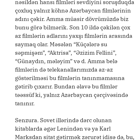
nəsildən hansı filmləri sevdiyini soruşduqda
çoxluq yalnız köhnə Azərbaycan filmlərinin
adını çəkir. Amma müasir dövrümüzdə biz
bunu görə bilmərik. Son 10 ildə çəkilən çox
az filmlərin adlarını yaxşı filmlərin arasında
saymaq olar. Məsələn “Küçələrə su
səpmişəm”, “Aktrisa”, “Əzizim Fellini”,
“Günaydın, mələyim” və d. Amma belə
filmlərin də telekanallarımızda az-az
göstərilməsi bu filmlərin tanınmamasına
gətirib çıxarır. Bundan əlavə bu filmlər
təəssüf ki, yalnız Azərbaycan çərçivəsində
tanınır.
Senzura. Sovet illərində dərc olunan
kitablarda əgər Lenindən və ya Karl
Marksdan sitat gətirmək zərurət idisə də, bu,