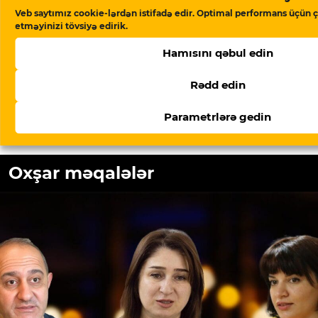
Meydan TV Azərbaycanın media
Veb saytımız cookie-lərdən istifadə edir. Optimal performans üçün ç
məkanındakı alternativ səsidir! İşimizin
etməyinizi tövsiyə edirik.
davamlı olması üçün sizin də köməyinizə
Hamısını qəbul edin
ehtiyacımız var. Meydan TV-yə aylıq və ya
birdəfəlik yardımlarla dəstək olun.
Rədd edin
Dəstək verin
Parametrlərə gedin
Oxşar məqalələr