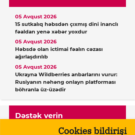
05 Avqust 2026
15 sutkalıq həbsdən çıxmış dini inanclı
fəaldan yenə xəbər yoxdur
05 Avqust 2026
Həbsdə olan ictimai fəalın cəzası
ağırlaşdırılıb
05 Avqust 2026
Ukrayna Wildberries anbarlarını vurur:
Rusiyanın nəhəng onlayn platforması
böhranla üz-üzədir
Dəstək verin
Cookies bildirişi