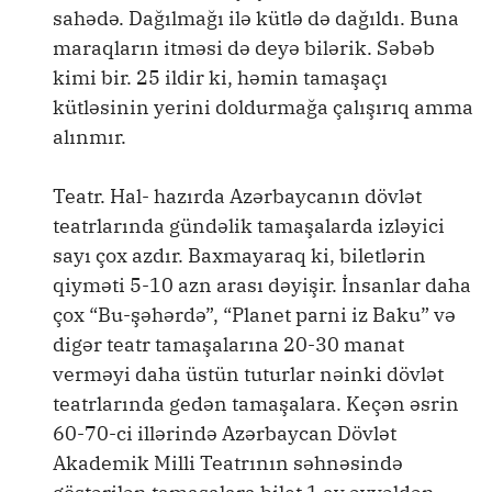
sahədə. Dağılmağı ilə kütlə də dağıldı. Buna
maraqların itməsi də deyə bilərik. Səbəb
kimi bir. 25 ildir ki, həmin tamaşaçı
kütləsinin yerini doldurmağa çalışırıq amma
alınmır.
Teatr. Hal- hazırda Azərbaycanın dövlət
teatrlarında gündəlik tamaşalarda izləyici
sayı çox azdır. Baxmayaraq ki, biletlərin
qiyməti 5-10 azn arası dəyişir. İnsanlar daha
çox “Bu-şəhərdə”, “Planet parni iz Baku” və
digər teatr tamaşalarına 20-30 manat
verməyi daha üstün tuturlar nəinki dövlət
teatrlarında gedən tamaşalara. Keçən əsrin
60-70-ci illərində Azərbaycan Dövlət
Akademik Milli Teatrının səhnəsində