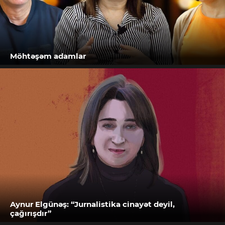
Möhtəşəm adamlar
Aynur Elgünəş: “Jurnalistika cinayət deyil,
çağırışdır”