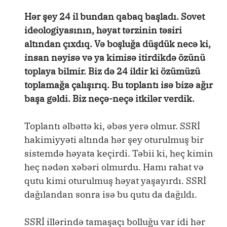
Hər şey 24 il bundan qabaq başladı. Sovet
ideologiyasının, həyat tərzinin təsiri
altından çıxdıq. Və boşluğa düşdük necə ki,
insan nəyisə və ya kimisə itirdikdə özünü
toplaya bilmir. Biz də 24 ildir ki özümüzü
toplamağa çalışırıq. Bu toplantı isə bizə ağır
başa gəldi. Biz neçə-neçə itkilər verdik.
Toplantı əlbəttə ki, əbəs yerə olmur. SSRİ
hakimiyyəti altında hər şey oturulmuş bir
sistemdə həyata keçirdi. Təbii ki, heç kimin
heç nədən xəbəri olmurdu. Hamı rahat və
qutu kimi oturulmuş həyat yaşayırdı. SSRİ
dağılandan sonra isə bu qutu da dağıldı.
SSRİ illərində tamaşaçı bolluğu var idi hər