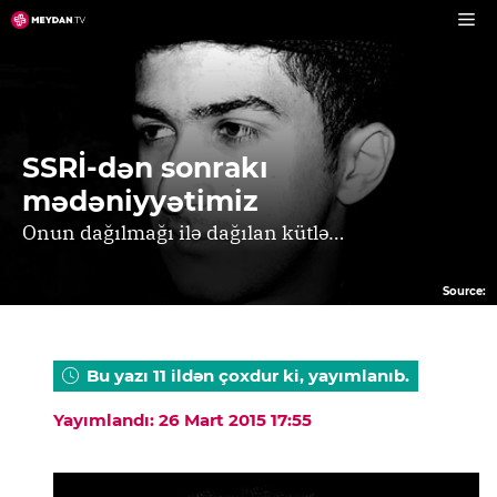
Skip
to
content
SSRİ-dən sonrakı
mədəniyyətimiz
Onun dağılmağı ilə dağılan kütlə…
Source:
Bu yazı 11 ildən çoxdur ki, yayımlanıb.
Yayımlandı: 26 Mart 2015 17:55