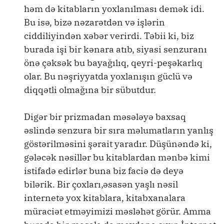
həm də kitabların yoxlanılması demək idi.
Bu isə, bizə nəzarətdən və işlərin
ciddiliyindən xəbər verirdi. Təbii ki, biz
burada işi bir kənara atıb, siyasi senzuranı
önə çəksək bu bayağılıq, qeyri-peşəkarlıq
olar. Bu nəşriyyatda yoxlanışın güclü və
diqqətli olmağına bir sübutdur.
Digər bir prizmadan məsələyə baxsaq
əslində senzura bir sıra məlumatların yanlış
göstərilməsini şərait yaradır. Düşünəndə ki,
gələcək nəsillər bu kitablardan mənbə kimi
istifadə edirlər buna biz faciə də deyə
bilərik. Bir çoxları,əsasən yaşlı nəsil
internetə yox kitablara, kitabxanalara
müraciət etməyimizi məsləhət görür. Amma