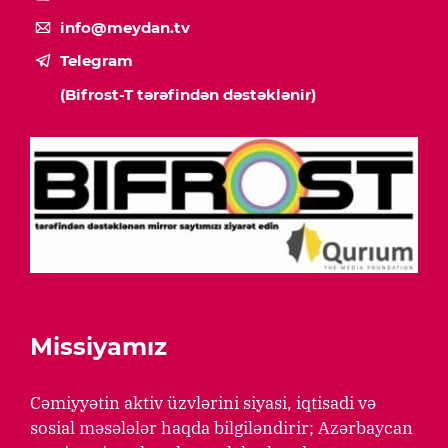
info@meydan.tv
Telegram
(Bifrost-T tərəfindən dəstəklənir)
Missiyamız
Cəmiyyətin aktiv üzvlərini siyasi, iqtisadi və
sosial məsələlər haqda bilgiləndirir; Azərbaycan