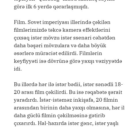
görə ilk 6 yerdə qərarlaşmışdı.
Film. Sovet imperiyası illərində çəkilən
filmlərimizdə təkcə kamera effektlərini
çıxsaq istər mövzu istər ssenari cəhətdən
daha bəşəri mövzulara və daha böyük
əsərlərə müraciət edilirdi. Filmlərin
keyfiyyəti isə dövrünə görə yaxşı vəziyyətdə
idi.
Bu illərdə hər ilə istər bədii, istər sənədli 18-
20 arası film çəkilirdi. Bu isə rəqabətə şərait
yaradırdı. İstər-istəməz inkişafa, 20 filmin
arasından birinin daha yaxşı olmasına, hər il
daha güclü filmin çəkilməsinə gətirib
çıxarırdı. Hal-hazırda istər gənc, istər yaşlı