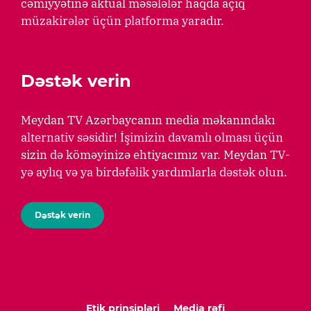
cəmiyyətinə aktual məsələlər haqda açıq
müzakirələr üçün platforma yaradır.
Dəstək verin
Meydan TV Azərbaycanın media məkanındakı
alternativ səsidir! İşimizin davamlı olması üçün
sizin də köməyinizə ehtiyacımız var. Meydan TV-
yə aylıq və ya birdəfəlik yardımlarla dəstək olun.
Dəstək verin
Etik prinsipləri
Media rəfi