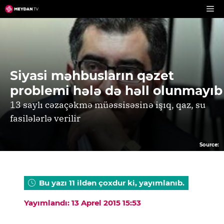
Skip
to
content
Siyasi məhbusların qəzet
problemi hələ də həll olunmayıb
13 saylı cəzaçəkmə müəssisəsinə işıq, qaz, su
fasilələrlə verilir
Source:
Bu yazı 11 ildən çoxdur ki, yayımlanıb.
Yayımlandı: 13 Aprel 2015 15:53