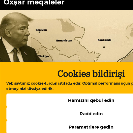
Oxşar məqalələr
Cookies bildirişi
Veb saytımız cookie-lərdən istifadə edir. Optimal performans üçün ç
etməyinizi tövsiyə edirik.
ABŞ-nin TRIPP+ fondunun rəhbəri Ermənistanda
danışıqlar aparır: müzakirələrin detalları
Hamısını qəbul edin
Rədd edin
Parametrlərə gedin