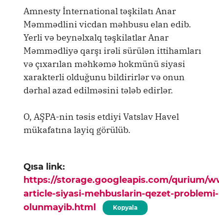
Amnesty İnternational təşkilatı Anar
Məmmədlini vicdan məhbusu elan edib.
Yerli və beynəlxalq təşkilatlar Anar
Məmmədliyə qarşı irəli sürülən ittihamları
və çıxarılan məhkəmə hokmünü siyasi
xarakterli olduğunu bildirirlər və onun
dərhal azad edilməsini tələb edirlər.
O, AŞPA-nin təsis etdiyi Vatslav Havel
mükafatına layiq görülüb.
Qısa link:
https://storage.googleapis.com/qurium/
article-siyasi-mehbuslarin-qezet-problemi-
olunmayib.html
Kopyala