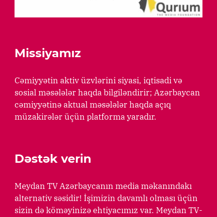
Missiyamız
Cəmiyyətin aktiv üzvlərini siyasi, iqtisadi və
sosial məsələlər haqda bilgiləndirir; Azərbaycan
cəmiyyətinə aktual məsələlər haqda açıq
müzakirələr üçün platforma yaradır.
Dəstək verin
Meydan TV Azərbaycanın media məkanındakı
alternativ səsidir! İşimizin davamlı olması üçün
sizin də köməyinizə ehtiyacımız var. Meydan TV-