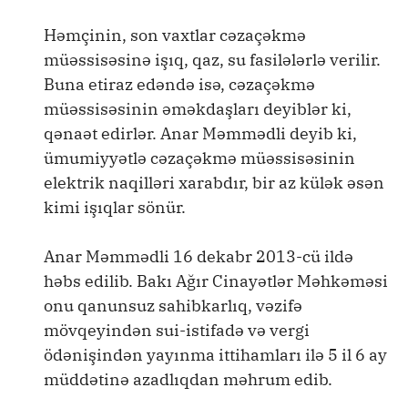
Həmçinin, son vaxtlar cəzaçəkmə
müəssisəsinə işıq, qaz, su fasilələrlə verilir.
Buna etiraz edəndə isə, cəzaçəkmə
müəssisəsinin əməkdaşları deyiblər ki,
qənaət edirlər. Anar Məmmədli deyib ki,
ümumiyyətlə cəzaçəkmə müəssisəsinin
elektrik naqilləri xarabdır, bir az külək əsən
kimi işıqlar sönür.
Anar Məmmədli 16 dekabr 2013-cü ildə
həbs edilib. Bakı Ağır Cinayətlər Məhkəməsi
onu qanunsuz sahibkarlıq, vəzifə
mövqeyindən sui-istifadə və vergi
ödənişindən yayınma ittihamları ilə 5 il 6 ay
müddətinə azadlıqdan məhrum edib.