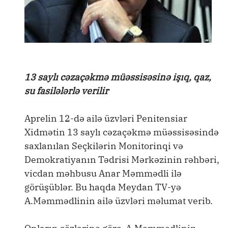
13 saylı cəzaçəkmə müəssisəsinə işıq, qaz,
su fasilələrlə verilir
Aprelin 12-də ailə üzvləri Penitensiar
Xidmətin 13 saylı cəzaçəkmə müəssisəsində
saxlanılan Seçkilərin Monitorinqi və
Demokratiyanın Tədrisi Mərkəzinin rəhbəri,
vicdan məhbusu Anar Məmmədli ilə
görüşüblər. Bu haqda Meydan TV-yə
A.Məmmədlinin ailə üzvləri məlumat verib.