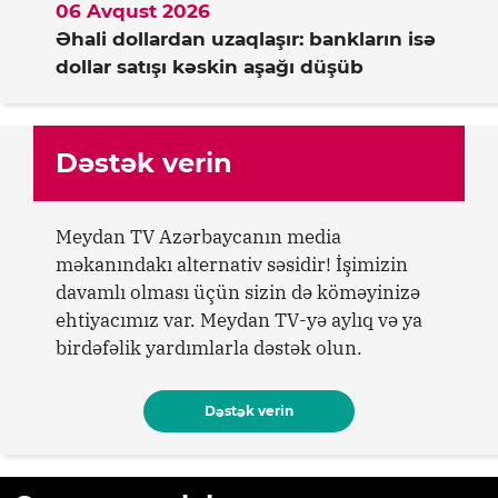
06 Avqust 2026
Əhali dollardan uzaqlaşır: bankların isə
dollar satışı kəskin aşağı düşüb
Dəstək verin
Meydan TV Azərbaycanın media
məkanındakı alternativ səsidir! İşimizin
davamlı olması üçün sizin də köməyinizə
ehtiyacımız var. Meydan TV-yə aylıq və ya
birdəfəlik yardımlarla dəstək olun.
Dəstək verin