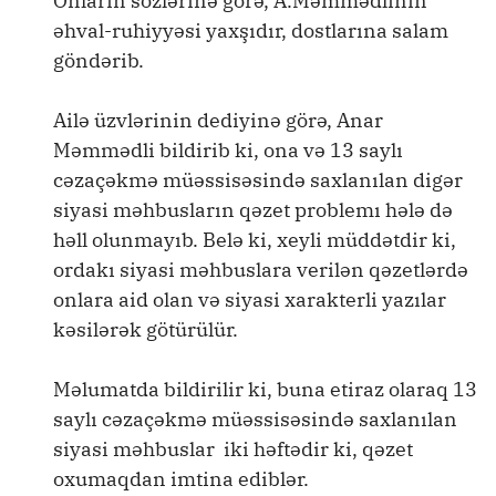
Onların sözlərinə görə, A.Məmmədlinin
əhval-ruhiyyəsi yaxşıdır, dostlarına salam
göndərib.
Ailə üzvlərinin dediyinə görə, Anar
Məmmədli bildirib ki, ona və 13 saylı
cəzaçəkmə müəssisəsində saxlanılan digər
siyasi məhbusların qəzet problemı hələ də
həll olunmayıb. Belə ki, xeyli müddətdir ki,
ordakı siyasi məhbuslara verilən qəzetlərdə
onlara aid olan və siyasi xarakterli yazılar
kəsilərək götürülür.
Məlumatda bildirilir ki, buna etiraz olaraq 13
saylı cəzaçəkmə müəssisəsində saxlanılan
siyasi məhbuslar iki həftədir ki, qəzet
oxumaqdan imtina ediblər.