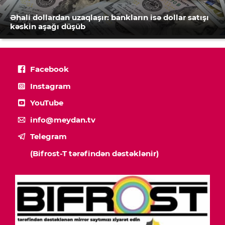
Əhali dollardan uzaqlaşır: bankların isə dollar satışı
kəskin aşağı düşüb
Facebook
Instagram
YouTube
info@meydan.tv
Telegram
(Bifrost-T tərəfindən dəstəklənir)