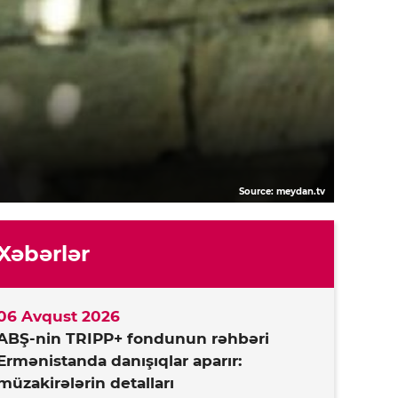
Source: meydan.tv
Xəbərlər
06 Avqust 2026
ABŞ-nin TRIPP+ fondunun rəhbəri
Ermənistanda danışıqlar aparır:
müzakirələrin detalları