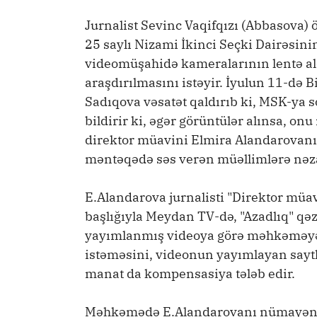
Jurnalist Sevinc Vaqifqızı (Abbasova) 
25 saylı Nizami İkinci Seçki Dairəsini
videomüşahidə kameralarının lentə a
araşdırılmasını istəyir. İyulun 11-d
Sadıqova vəsatət qaldırıb ki, MSK-ya so
bildirir ki, əgər görüntülər alınsa, 
direktor müavini Elmira Alandarovanın 
məntəqədə səs verən müəllimlərə nəzar
E.Alandarova jurnalisti "Direktor müav
başlığıyla Meydan TV-də, "Azadlıq" qəz
yayımlanmış videoya görə məhkəməyə v
istəməsini, videonun yayımlayan saytl
manat da kompensasiya tələb edir.
Məhkəmədə E.Alandarovanı nümayəndə