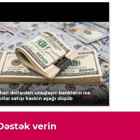
hali dollardan uzaqlaşır: bankların isə
ollar satışı kəskin aşağı düşüb
Dəstək verin