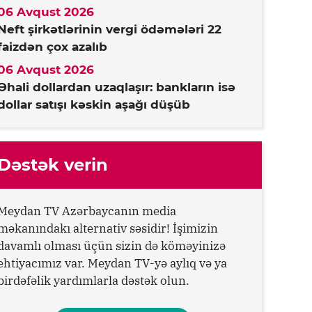
06 Avqust 2026
Neft şirkətlərinin vergi ödəmələri 22
faizdən çox azalıb
06 Avqust 2026
Əhali dollardan uzaqlaşır: bankların isə
dollar satışı kəskin aşağı düşüb
Dəstək verin
Meydan TV Azərbaycanın media
məkanındakı alternativ səsidir! İşimizin
davamlı olması üçün sizin də köməyinizə
ehtiyacımız var. Meydan TV-yə aylıq və ya
birdəfəlik yardımlarla dəstək olun.