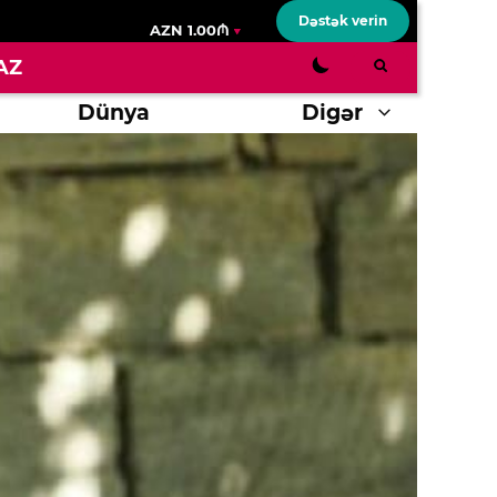
Dəstək verin
AZN 1.00₼
AZ
Dünya
Digər