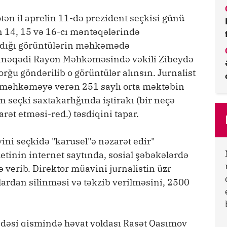
ötən il aprelin 11-də prezident seçkisi günü
n 14, 15 və 16-cı məntəqələrində
ldığı görüntülərin məhkəmədə
ə Binəqədi Rayon Məhkəməsində vəkili Zibeydə
rğu göndərilib o görüntülər alınsın. Jurnalist
onu məhkəməyə verən 251 saylı orta məktəbin
seçki saxtakarlığında iştirakı (bir neçə
ət etməsi-red.) təsdiqini tapar.
ini seçkidə "karusel"ə nəzarət edir"
etinin internet saytında, sosial şəbəkələrdə
erib. Direktor müavini jurnalistin üzr
ardan silinməsi və təkzib verilməsini, 2500
si qismində həyat yoldaşı Rasət Qasımov