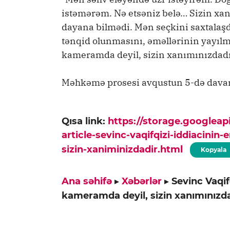
istəmərəm. Nə etsəniz belə… Sizin x
dayana bilmədi. Mən seçkini saxtalaş
tənqid olunmasını, əməllərinin yayılm
kameramda deyil, sizin xanımınızdadı
Məhkəmə prosesi avqustun 5-də davam
Qısa link:
https://storage.googlea
article-sevinc-vaqifqizi-iddiacin
sizin-xaniminizdadir.html
Kopyala
Ana səhifə
▸
Xəbərlər
▸
Sevinc Vaqif
kameramda deyil, sizin xanımınızd