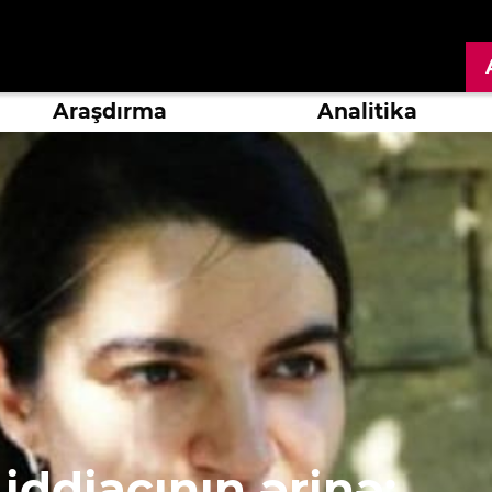
Araşdırma
Analitika
 iddiaçının ərinə: