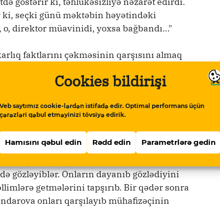
ə göstərir ki, təhlükəsizliyə nəzarət edirdi.
ki, seçki günü məktəbin həyətindəki
 o, direktor müavinidi, yoxsa bağbandı…"
karlıq faktlarını çəkməsinin qarşısını almaq
ədən çıxarıblar:
Cookies bildirişi
ə müşahidəçi qismində iştirak edən
Veb saytımız cookie-lərdən istifadə edir. Optimal performans üçün
ə, üç imza var, üçü eyni…"
çərəzləri qəbul etməyinizi tövsiyə edirik.
də təqdim edib.
Hamısını qəbul edin
Rədd edin
Parametrlərə gedin
ə yerləşən üç seçki məntəqəsindən birində
də gözləyiblər. Onların dayanıb gözlədiyini
limlərə getmələrini tapşırıb. Bir qədər sonra
andarova onları qarşılayıb mühafizəçinin