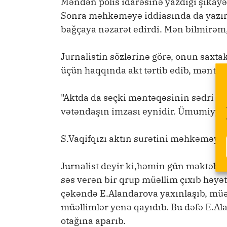
Məndən polis idarəsinə yazdığı şikayətd
Sonra məhkəməyə iddiasında da yazır 
bağçaya nəzarət edirdi. Mən bilmirəm,
Jurnalistin sözlərinə görə, onun saxta
üçün haqqında akt tərtib edib, məntəq
"Aktda da seçki məntəqəsinin sədri il
vətəndaşın imzası eynidir. Ümumiyyətl
S.Vaqifqızı aktın surətini məhkəməyə 
Jurnalist deyir ki,həmin gün məktəbd
səs verən bir qrup müəllim çıxıb həyət
çəkəndə E.Alandarova yaxınlaşıb, müəl
müəllimlər yenə qayıdıb. Bu dəfə E.Al
otağına aparıb.