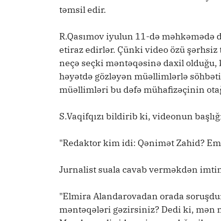
təmsil edir.
R.Qasımov iyulun 11-də məhkəmədə de
etiraz edirlər. Çünki video özü şərhsi
neçə seçki məntəqəsinə daxil olduğu, 
həyətdə gözləyən müəllimlərlə söhbət
müəllimləri bu dəfə mühafizəçinin ot
S.Vaqifqızı bildirib ki, videonun başlığı
"Redaktor kim idi: Qənimət Zahid? Emi
Jurnalist suala cavab verməkdən imtin
"Elmira Alandarovadan orada soruşdum
məntəqələri gəzirsiniz? Dedi ki, mə