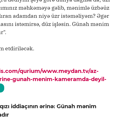
anımınız məhkəməyə gəlib, mənimlə üzbəüz
dıran adamdan niyə üzr istəməliyəm? Əgər
asını istəmirsə, düz işləsin. Günah mənim
r".
 etdiriləcək.
pis.com/qurium/www.meydan.tv/az-
in-erine-gunah-menim-kameramda-deyil-
qızı iddiaçının ərinə: Günah mənim
adır