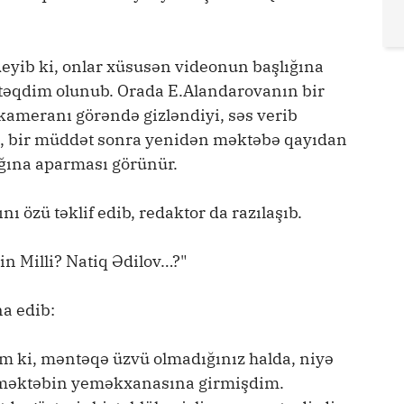
yib ki, onlar xüsusən videonun başlığına
z təqdim olunub. Orada E.Alandarovanın bir
kameranı görəndə gizləndiyi, səs verib
i, bir müddət sonra yenidən məktəbə qayıdan
ağına aparması görünür.
nı özü təklif edib, redaktor da razılaşıb.
n Milli? Natiq Ədilov…?"
a edib:
 ki, məntəqə üzvü olmadığınız halda, niyə
n məktəbin yeməkxanasına girmişdim.