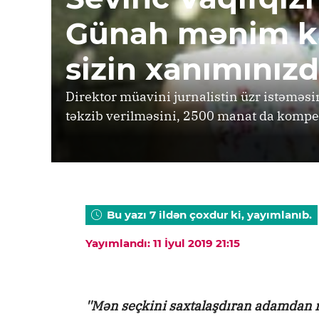
Günah mənim k
sizin xanımınızd
Direktor müavini jurnalistin üzr istəməs
təkzib verilməsini, 2500 manat da kompen
Bu yazı 7 ildən çoxdur ki, yayımlanıb.
Yayımlandı: 11 İyul 2019 21:15
''Mən seçkini saxtalaşdıran adamdan n