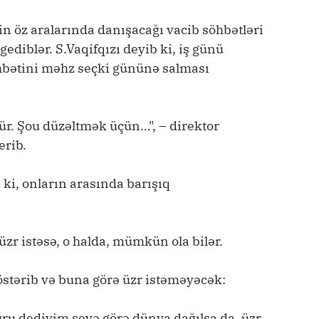
in öz aralarında danışacağı vacib söhbətləri
ediblər. S.Vaqifqızı deyib ki, iş günü
öhbətini məhz seçki gününə salması
ür. Şou düzəltmək üçün…", – direktor
erib.
ki, onların arasında barışıq
 üzr istəsə, o halda, mümkün ola bilər.
göstərib və buna görə üzr istəməyəcək:
ru dediyim şeyə görə dünya dağılsa da, üzr