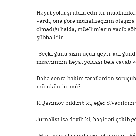
Həyat yoldaşı iddia edir ki, müəllimlər
vardı, ona görə mühafizəçinin otağına g
olmadığı halda, müəllimlərin vacib s
şübhəlidir.
"Seçki günü sizin üçün qeyri-adi günd
müavininin həyat yoldaşı belə cavab v
Daha sonra hakim tərəflərdən soruşub 
mümkündürmü?
R.Qasımov bildirib ki, əgər S.Vaqifqızı
Jurnalist isə deyib ki, həqiqəti çəkib 
"Mən səhv eləyəndə üzr istəyirəm. Doğ