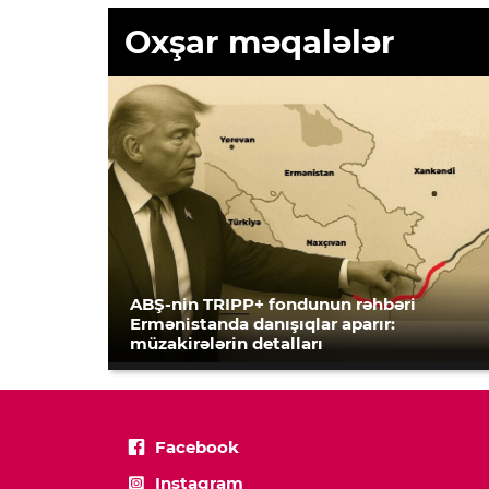
Oxşar məqalələr
ABŞ-nin TRIPP+ fondunun rəhbəri
Ermənistanda danışıqlar aparır:
müzakirələrin detalları
Facebook
Instagram