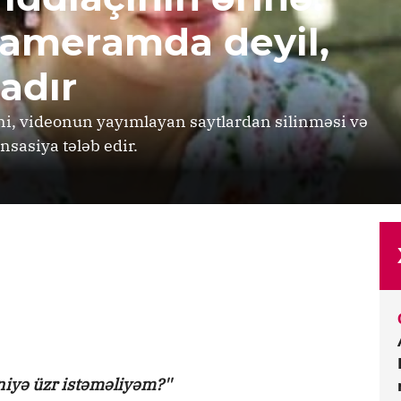
ameramda deyil,
adır
ini, videonun yayımlayan saytlardan silinməsi və
sasiya tələb edir.
iyə üzr istəməliyəm?''