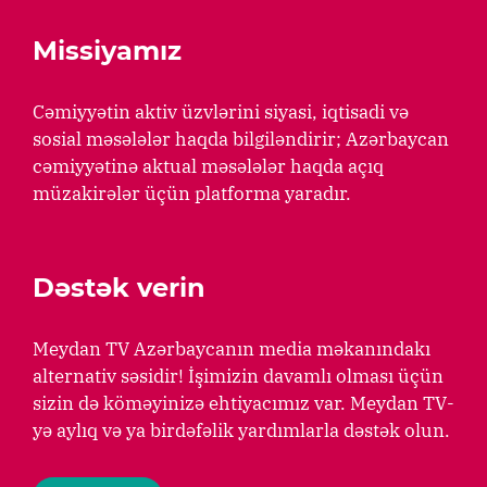
Missiyamız
Cəmiyyətin aktiv üzvlərini siyasi, iqtisadi və
sosial məsələlər haqda bilgiləndirir; Azərbaycan
cəmiyyətinə aktual məsələlər haqda açıq
müzakirələr üçün platforma yaradır.
Dəstək verin
Meydan TV Azərbaycanın media məkanındakı
alternativ səsidir! İşimizin davamlı olması üçün
sizin də köməyinizə ehtiyacımız var. Meydan TV-
yə aylıq və ya birdəfəlik yardımlarla dəstək olun.