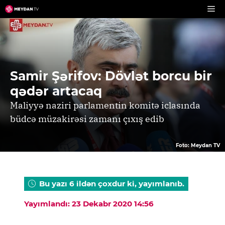
Skip
to
content
Samir Şərifov: Dövlət borcu bir
qədər artacaq
Maliyyə naziri parlamentin komitə iclasında
büdcə müzakirəsi zamanı çıxış edib
Foto: Meydan TV
Bu yazı 6 ildən çoxdur ki, yayımlanıb.
Yayımlandı: 23 Dekabr 2020 14:56