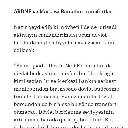
ARDNF və Mərkəzi Bankdan transfertlər
Nazir qeyd edib ki, növbəti ildə də iqtisadi
aktivliyin canlandırılması üçün dövlət
tərəfindən iqtisadiyyata əlavə vəsait təmin
ediləcək:
“Bu məqsədlə Dövlət Neft Fondundan da
dövlət büdcəsinə transfert bu ildə olduğu
kimi saxlanılır və Mərkəzi Bankın sərbəst
mənfəətindən bir hissədə dövlət büdcəsinə
transfert olunacaq. Eyni zamanda dövlət
borcundan da bir hissə bu yöndə transfert
olunacaq. Dövlət borclanma səviyyəsinin
artırılması barədə qərar qəbul edilib. Bu,
daha çox daxili bazarda dövlət istiqrazlarının