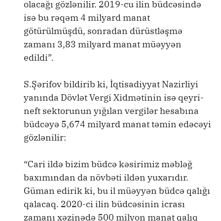
olacağı gözlənilir. 2019-cu ilin büdcəsində
isə bu rəqəm 4 milyard manat
götürülmüşdü, sonradan dürüstləşmə
zamanı 3,83 milyard manat müəyyən
edildi”.
S.Şərifov bildirib ki, İqtisadiyyat Nazirliyi
yanında Dövlət Vergi Xidmətinin isə qeyri-
neft sektorunun yığılan vergilər hesabına
büdcəyə 5,674 milyard manat təmin edəcəyi
gözlənilir:
“Cari ildə bizim büdcə kəsirimiz məbləğ
baxımından da növbəti ildən yuxarıdır.
Güman edirik ki, bu il müəyyən büdcə qalığı
qalacaq. 2020-ci ilin büdcəsinin icrası
zamanı xəzinədə 500 milyon manat qalıq