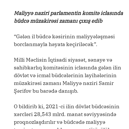
Maliyyə naziri parlamentin komitə iclasında
büdcə müzakirəsi zamanı çıxış edib
“Gələn il büdcə kəsirinin maliyyələşməsi
borclanmayla həyata keçiriləcək”.
Milli Məclisin İqtisadi siyasət, sənaye və
sahibkarlıq komitəsinin iclasında gələn ilin
dövlət və icmal büdcələrinin layihələrinin
müzakirəsi zamanı Maliyyə naziri Samir
Şərifov bu barədə danışıb.
O bildirib ki, 2021-ci ilin dövlət büdcəsinin
xərcləri 28,543 mlrd. manat səviyyəsində
proqnozlaşdırılır və büdcədə maliyyə