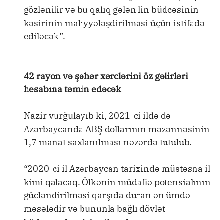
gözlənilir və bu qalıq gələn lin büdcəsinin
kəsirinin maliyyələşdirilməsi üçün istifadə
ediləcək”.
42 rayon və şəhər xərclərini öz gəlirləri
hesabına təmin edəcək
Nazir vurğulayıb ki, 2021-ci ildə də
Azərbaycanda ABŞ dollarının məzənnəsinin
1,7 manat saxlanılması nəzərdə tutulub.
“2020-ci il Azərbaycan tarixində müstəsna il
kimi qalacaq. Ölkənin müdafiə potensialının
gücləndirilməsi qarşıda duran ən ümdə
məsələdir və bununla bağlı dövlət