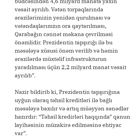
büdcəsindən 4,6 milyard manata yaxın
vəsait ayrılıb. Vətən torpaqlarında
ərazilərimizin yenidən qurulması və
vətəndaşlarımzın ora qaytarılması,
Qarabağın cənnət məkana çevrilməsi
önəmlidir. Prezidentin tapşırığı ilə bu
məsələyə xüsusi önəm verilib və həmin
ərazilərdə müxtəlif infrastrukturun
yaradılması üçün 2,2 milyard manat vəsait
ayrılıb”.
Nazir bildirib ki, Prezidentin tapşırığına
uyğun olaraq təhsil kreditləri ilə bağlı
məsələyə baxılır və artıq müəyyən sənədlər
hazırdır: “Təhsil kredirləri haqqında” qanun
layihəsinin müzakirə edilməsinə ehtiyac
var”.