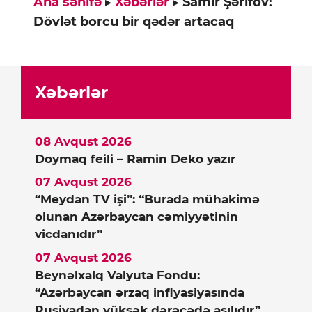
Ana səhifə
▸
Xəbərlər
▸
Samir Şərifov:
Dövlət borcu bir qədər artacaq
Xəbərlər
08 Avqust 2026
Doymaq feili – Ramin Deko yazır
07 Avqust 2026
“Meydan TV işi”: “Burada mühakimə
olunan Azərbaycan cəmiyyətinin
vicdanıdır”
07 Avqust 2026
Beynəlxalq Valyuta Fondu:
“Azərbaycan ərzaq inflyasiyasında
Rusiyadan yüksək dərəcədə asılıdır”