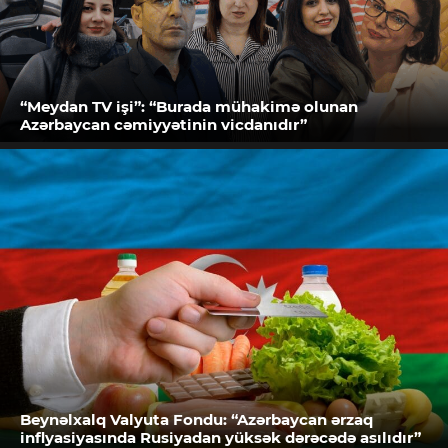
“Meydan TV işi”: “Burada mühakimə olunan
Azərbaycan cəmiyyətinin vicdanıdır”
Beynəlxalq Valyuta Fondu: “Azərbaycan ərzaq
inflyasiyasında Rusiyadan yüksək dərəcədə asılıdır”