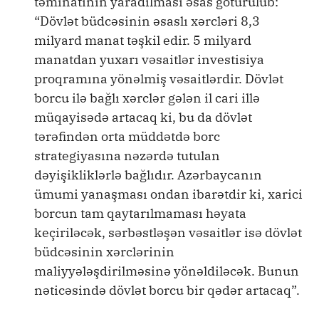
təminatının yaradılması əsas götürülüb:
“Dövlət büdcəsinin əsaslı xərcləri 8,3
milyard manat təşkil edir. 5 milyard
manatdan yuxarı vəsaitlər investisiya
proqramına yönəlmiş vəsaitlərdir. Dövlət
borcu ilə bağlı xərclər gələn il cari illə
müqayisədə artacaq ki, bu da dövlət
tərəfindən orta müddətdə borc
strategiyasına nəzərdə tutulan
dəyişikliklərlə bağlıdır. Azərbaycanın
ümumi yanaşması ondan ibarətdir ki, xarici
borcun tam qaytarılmaması həyata
keçiriləcək, sərbəstləşən vəsaitlər isə dövlət
büdcəsinin xərclərinin
maliyyələşdirilməsinə yönəldiləcək. Bunun
nəticəsində dövlət borcu bir qədər artacaq”.