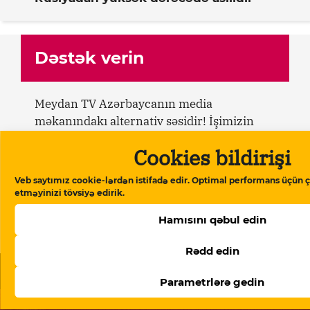
Dəstək verin
Meydan TV Azərbaycanın media
məkanındakı alternativ səsidir! İşimizin
davamlı olması üçün sizin də köməyinizə
Cookies bildirişi
ehtiyacımız var. Meydan TV-yə aylıq və ya
birdəfəlik yardımlarla dəstək olun.
Veb saytımız cookie-lərdən istifadə edir. Optimal performans üçün ç
etməyinizi tövsiyə edirik.
Dəstək verin
Hamısını qəbul edin
Rədd edin
Oxşar məqalələr
Parametrlərə gedin