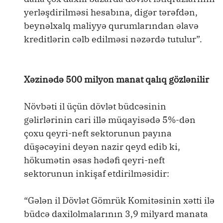
yerləşdirilməsi hesabına, digər tərəfdən,
beynəlxalq maliyyə qurumlarından əlavə
kreditlərin cəlb edilməsi nəzərdə tutulur”.
Xəzinədə 500 milyon manat qalıq gözlənilir
Növbəti il üçün dövlət büdcəsinin
gəlirlərinin cari illə müqayisədə 5%-dən
çoxu qeyri-neft sektorunun payına
düşəcəyini deyən nazir qeyd edib ki,
hökumətin əsas hədəfi qeyri-neft
sektorunun inkişaf etdirilməsidir:
“Gələn il Dövlət Gömrük Komitəsinin xətti ilə
büdcə daxilolmalarının 3,9 milyard manata