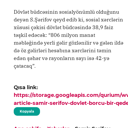
Dövlət büdcəsinin sosialyönümlü olduğunu
deyən S.Şərifov qeyd edib ki, sosial xərclərin
xüsusi çəkisi dövlət büdcəsində 38,9 faiz
təşkil edəcək: “806 milyon manat
məbləğində yerli gəlir gözlənilir və gələn ildə
də öz gəlirləri hesabına xərclərini təmin
edən şəhər və rayonların sayı isə 42-yə
çatacaq”.
Qısa link:
https://storage.googleapis.com/qurium/
article-samir-serifov-dovlet-borcu-bir-qed
Kopyala