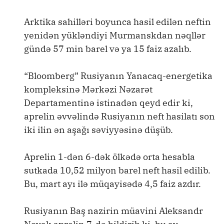
Arktika sahilləri boyunca hasil edilən neftin
yenidən yükləndiyi Murmanskdan nəqllər
gündə 57 min barel və ya 15 faiz azalıb.
“Bloomberg” Rusiyanın Yanacaq-energetika
kompleksinə Mərkəzi Nəzarət
Departamentinə istinadən qeyd edir ki,
aprelin əvvəlində Rusiyanın neft hasilatı son
iki ilin ən aşağı səviyyəsinə düşüb.
Aprelin 1-dən 6-dək ölkədə orta hesabla
sutkada 10,52 milyon barel neft hasil edilib.
Bu, mart ayı ilə müqayisədə 4,5 faiz azdır.
Rusiyanın Baş nazirin müavini Aleksandr