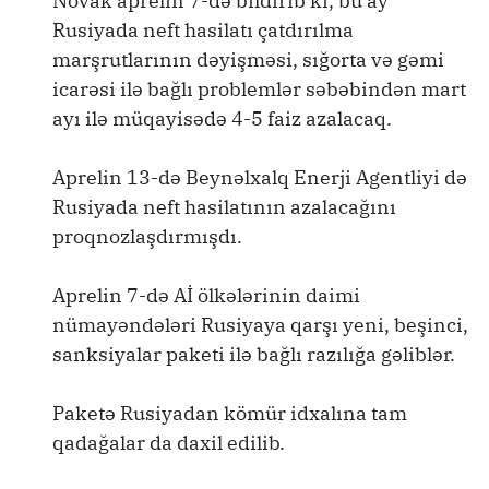
Novak aprelin 7-də bildirib ki, bu ay
Rusiyada neft hasilatı çatdırılma
marşrutlarının dəyişməsi, sığorta və gəmi
icarəsi ilə bağlı problemlər səbəbindən mart
ayı ilə müqayisədə 4-5 faiz azalacaq.
Aprelin 13-də Beynəlxalq Enerji Agentliyi də
Rusiyada neft hasilatının azalacağını
proqnozlaşdırmışdı.
Aprelin 7-də Aİ ölkələrinin daimi
nümayəndələri Rusiyaya qarşı yeni, beşinci,
sanksiyalar paketi ilə bağlı razılığa gəliblər.
Paketə Rusiyadan kömür idxalına tam
qadağalar da daxil edilib.