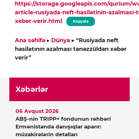
https://storage.googleapis.com/qurium/
article-rusiyada-neft-hasilatinin-azalmasi-
xeber-verir.html
Kopyala
Ana səhifə
▸
Dünya
▸
“Rusiyada neft
hasilatının azalması tənəzzüldən xəbər
verir”
Xəbərlər
06 Avqust 2026
ABŞ-nin TRIPP+ fondunun rəhbəri
Ermənistanda danışıqlar aparır:
müzakirələrin detalları