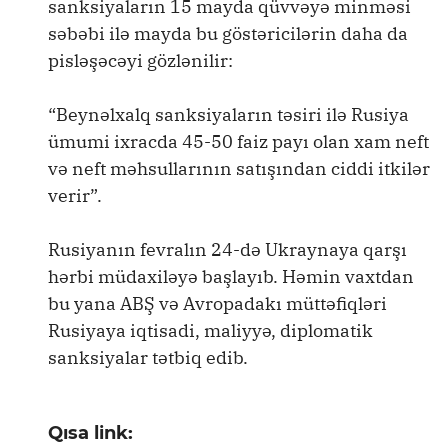
sanksiyaların 15 mayda qüvvəyə minməsi
səbəbi ilə mayda bu göstəricilərin daha da
pisləşəcəyi gözlənilir:
“Beynəlxalq sanksiyaların təsiri ilə Rusiya
ümumi ixracda 45-50 faiz payı olan xam neft
və neft məhsullarının satışından ciddi itkilər
verir”.
Rusiyanın fevralın 24-də Ukraynaya qarşı
hərbi müdaxiləyə başlayıb. Həmin vaxtdan
bu yana ABŞ və Avropadakı müttəfiqləri
Rusiyaya iqtisadi, maliyyə, diplomatik
sanksiyalar tətbiq edib.
Qısa link: