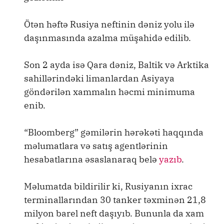
Ötən həftə Rusiya neftinin dəniz yolu ilə
daşınmasında azalma müşahidə edilib.
Son 2 ayda isə Qara dəniz, Baltik və Arktika
sahillərindəki limanlardan Asiyaya
göndərilən xammalın həcmi minimuma
enib.
“Bloomberg” gəmilərin hərəkəti haqqında
məlumatlara və satış agentlərinin
hesabatlarına əsaslanaraq belə
yazıb
.
Məlumatda bildirilir ki, Rusiyanın ixrac
terminallarından 30 tanker təxminən 21,8
milyon barel neft daşıyıb. Bununla da xam