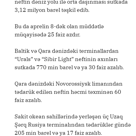
neftin dəniz yolu ilə orta daşınması sutkada
3,12 milyon barel təşkil edib.
Bu da aprelin 8-dək olan müddətlə
müqayisədə 25 faiz azdır.
Baltik və Qara dənizdəki terminallardan
“Urals” və “Sibir Light” neftinin axınları
sutkada 770 min barel və ya 30 faiz azalıb.
Qara dənizdəki Novorossiysk limanından
tədarük edilən neftin həcmi təxminən 60
faiz azalıb.
Sakit okean sahillərində yerləşən üç Uzaq
Şərq Rusiya terminalından tədarüklər gündə
205 min barel və ya 17 faiz azalıb.