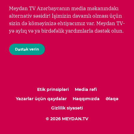
Meydan TV Azərbaycanın media məkanındakı
alternativ səsidir! İşimizin davamlı olması üçün
sizin də köməyinizə ehtiyacımız var. Meydan TV-
yə aylıq və ya birdəfəlik yardımlarla dəstək olun.
Dəstək verin
Etik prinsipləri
Media rəfi
Yazarlar üçün qaydalar
Haqqımızda
Əlaqə
Gizlilik siyasəti
© 2026 MEYDAN.TV