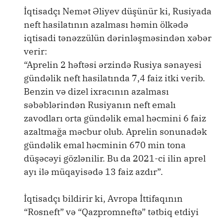
İqtisadçı Nemət Əliyev düşünür ki, Rusiyada
neft hasilatının azalması həmin ölkədə
iqtisadi tənəzzülün dərinləşməsindən xəbər
verir:
“Aprelin 2 həftəsi ərzində Rusiya sənayesi
gündəlik neft hasilatında 7,4 faiz itki verib.
Benzin və dizel ixracının azalması
səbəblərindən Rusiyanın neft emalı
zavodları orta gündəlik emal həcmini 6 faiz
azaltmağa məcbur olub. Aprelin sonunadək
gündəlik emal həcminin 670 min tona
düşəcəyi gözlənilir. Bu da 2021-ci ilin aprel
ayı ilə müqayisədə 13 faiz azdır”.
İqtisadçı bildirir ki, Avropa İttifaqının
“Rosneft” və “Qazpromneftə” tətbiq etdiyi