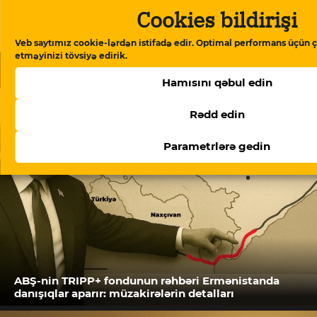
Dəstək verin
Cookies bildirişi
Veb saytımız cookie-lərdən istifadə edir. Optimal performans üçün ç
etməyinizi tövsiyə edirik.
Oxşar məqalələr
Hamısını qəbul edin
Rədd edin
Parametrlərə gedin
ABŞ-nin TRIPP+ fondunun rəhbəri Ermənistanda
danışıqlar aparır: müzakirələrin detalları