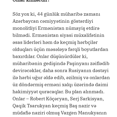
Söz yox ki, 44 günlük müharibə zamanı
Azərbaycan cəmiyyətinin göstərdiyi
monolitliyi Ermənistan nümayiş etdirə
bilmədi. Ermənistan siyasi müxalifətinin
əsas liderləri həm də keçmiş hərbçilər
olduqları üçün məsələyə fərqli boyutlardan
baxırdılar. Onlar düşünürdülər ki,
müharibənin gedişində Paşinyanı zəiflədib
devirəcəklər, daha sonra Rusiyanın dəstəyi
ilə hərbi uğur əldə edib, əzilmiş və onlardan
üz döndərmiş erməni xalqı üzərində daimi
hakimiyyət quracaqlar. Bu plan alınmadı.
Onlar – Robert Köçəryan, Serj Sarkisyan,
Qaqik Tsarukyan keçmiş Baş nazir və
müdafiə naziri olmuş Vazgen Manukyanın