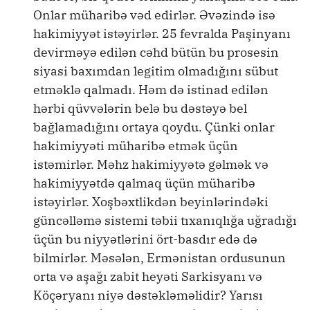
Onlar müharibə vəd edirlər. Əvəzində isə
hakimiyyət istəyirlər. 25 fevralda Paşinyanı
devirməyə edilən cəhd bütün bu prosesin
siyasi baxımdan legitim olmadığını sübut
etməklə qalmadı. Həm də istinad edilən
hərbi qüvvələrin belə bu dəstəyə bel
bağlamadığını ortaya qoydu. Çünki onlar
hakimiyyəti müharibə etmək üçün
istəmirlər. Məhz hakimiyyətə gəlmək və
hakimiyyətdə qalmaq üçün müharibə
istəyirlər. Xoşbəxtlikdən beyinlərindəki
güncəlləmə sistemi təbii tıxanıqlığa uğradığı
üçün bu niyyətlərini ört-basdır edə də
bilmirlər. Məsələn, Ermənistan ordusunun
orta və aşağı zabit heyəti Sarkisyanı və
Köçəryanı niyə dəstəkləməlidir? Yarısı