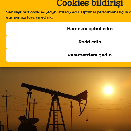
Cookies bildirişi
Veb saytımız cookie-lərdən istifadə edir. Optimal performans üçün ç
etməyinizi tövsiyə edirik.
Hamısını qəbul edin
Rədd edin
ABŞ-nin TRIPP+ fondunun rəhbəri Ermənistanda
danışıqlar aparır: müzakirələrin detalları
Parametrlərə gedin