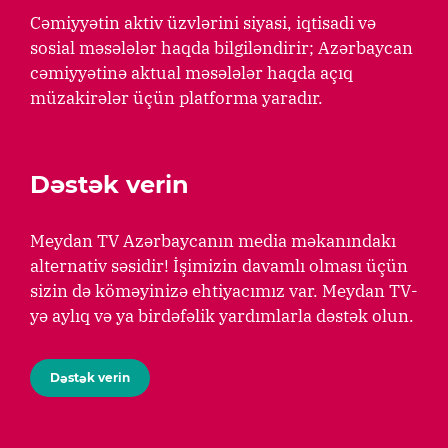
Cəmiyyətin aktiv üzvlərini siyasi, iqtisadi və
sosial məsələlər haqda bilgiləndirir; Azərbaycan
cəmiyyətinə aktual məsələlər haqda açıq
müzakirələr üçün platforma yaradır.
Dəstək verin
Meydan TV Azərbaycanın media məkanındakı
alternativ səsidir! İşimizin davamlı olması üçün
sizin də köməyinizə ehtiyacımız var. Meydan TV-
yə aylıq və ya birdəfəlik yardımlarla dəstək olun.
Dəstək verin