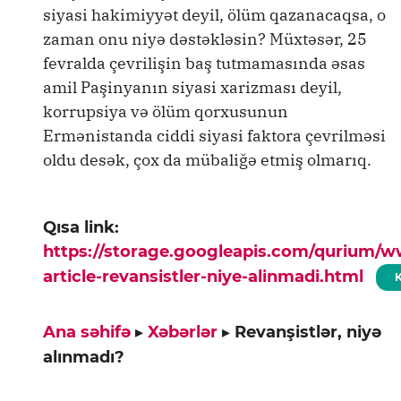
siyasi hakimiyyət deyil, ölüm qazanacaqsa, o
zaman onu niyə dəstəkləsin? Müxtəsər, 25
fevralda çevrilişin baş tutmamasında əsas
amil Paşinyanın siyasi xarizması deyil,
korrupsiya və ölüm qorxusunun
Ermənistanda ciddi siyasi faktora çevrilməsi
oldu desək, çox da mübaliğə etmiş olmarıq.
Qısa link:
https://storage.googleapis.com/qurium/
article-revansistler-niye-alinmadi.html
Ana səhifə
▸
Xəbərlər
▸
Revanşistlər, niyə
alınmadı?