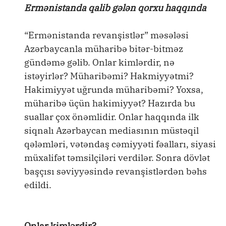
Ermənistanda qalib gələn qorxu haqqında
“Ermənistanda revanşistlər” məsələsi
Azərbaycanla müharibə bitər-bitməz
gündəmə gəlib. Onlar kimlərdir, nə
istəyirlər? Müharibəmi? Hakmiyyətmi?
Hakimiyyət uğrunda müharibəmi? Yoxsa,
müharibə üçün hakimiyyət? Hazırda bu
suallar çox önəmlidir. Onlar haqqında ilk
siqnalı Azərbaycan mediasının müstəqil
qələmləri, vətəndaş cəmiyyəti fəalları, siyasi
müxalifət təmsilçiləri verdilər. Sonra dövlət
başçısı səviyyəsində revanşistlərdən bəhs
edildi.
Onlar kimlərdir?