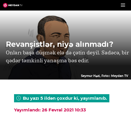
Skip
to
content
Revanşistlər, niyə alınmadı?
Onları başa düşmək elə də çətin deyil. Sadəcə, bir
qədər təmkinli yanaşma bəs edir.
Seymur Həzi, Foto:: Meydan TV
Bu yazı 5 ildən çoxdur ki, yayımlanıb.
Yayımlandı: 26 Fevral 2021 10:33