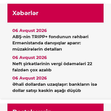
Xəbərlər
06 Avqust 2026
ABŞ-nin TRIPP+ fondunun rəhbəri
Ermənistanda danışıqlar aparır:
müzakirələrin detalları
06 Avqust 2026
Neft şirkətlərinin vergi ödəmələri 22
faizdən çox azalıb
06 Avqust 2026
Əhali dollardan uzaqlaşır: bankların isə
dollar satışı kəskin aşağı düşüb