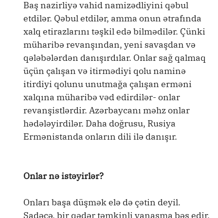
Baş nazirliyə vahid namizədliyini qəbul
etdilər. Qəbul etdilər, amma onun ətrafında
xalq etirazlarını təşkil edə bilmədilər. Çünki
müharibə revanşından, yeni savaşdan və
qələbələrdən danışırdılar. Onlar sağ qalmaq
üçün çalışan və itirmədiyi qolu naminə
itirdiyi qolunu unutmağa çalışan erməni
xalqına müharibə vəd edirdilər- onlar
revanşistlərdir. Azərbaycanı məhz onlar
hədələyirdilər. Daha doğrusu, Rusiya
Ermənistanda onların dili ilə danışır.
Onlar nə istəyirlər?
Onları başa düşmək elə də çətin deyil.
Sadəcə, bir qədər təmkinli yanaşma bəs edir.