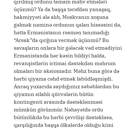
qırılmış ordunu tamam məhv etmələri
üçünmü? Ya da başqa tərəfdən yanaşaq,
hakmiyyəti ələ alıb, Moskvanın xoşuna
gəlmək naminə ordunun qalan hissəsini də,
hətta Ermənistanın rəsmən tanımadığı
“Arsak”da qırğına vermək üçünmü? Bu
savaşların onlara bir gələcək vəd etmədiyini
Ermənistanda hər kəsin bildiyi halda,
revanşistlərin ictimai dəstəkdən məhrum
olmaları bir aksiomadır. Məhz buna görə də
hərbi qiyama cəhd etmək labüdləşmişdi.
Ancaq yuxarıda saydığımız səbəblərdən bu
qiyamın silahlı qüvvələrin bütün
kontingenti arasında dəstəklənməsi
mümkün görünmür. Nəhayətdə ordu
bütünlükdə bu hərbi çevrilişi dəstəkləsə,
qarşılığında başqa ölkələrdə olduğu kimi