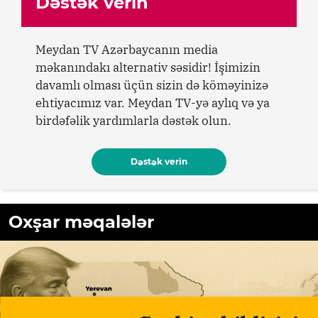
Dəstək verin
Meydan TV Azərbaycanın media
məkanındakı alternativ səsidir! İşimizin
davamlı olması üçün sizin də köməyinizə
ehtiyacımız var. Meydan TV-yə aylıq və ya
birdəfəlik yardımlarla dəstək olun.
Dəstək verin
Oxşar məqalələr