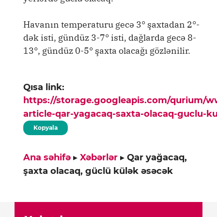
Havanın temperaturu gecə 3° şaxtadan 2°-
dək isti, gündüz 3-7° isti, dağlarda gecə 8-
13°, gündüz 0-5° şaxta olacağı gözlənilir.
Qısa link:
https://storage.googleapis.com/qurium/
article-qar-yagacaq-saxta-olacaq-guclu-k
Kopyala
Ana səhifə
▸
Xəbərlər
▸
Qar yağacaq,
şaxta olacaq, güclü külək əsəcək