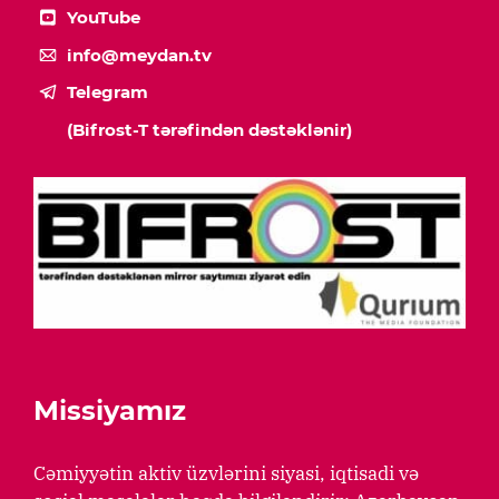
YouTube
info@meydan.tv
Telegram
(Bifrost-T tərəfindən dəstəklənir)
Missiyamız
Cəmiyyətin aktiv üzvlərini siyasi, iqtisadi və