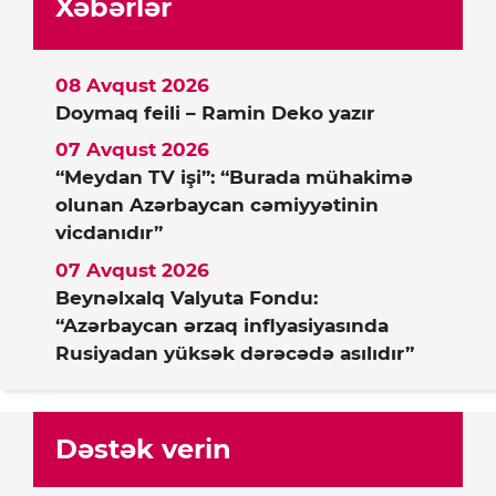
Xəbərlər
08 Avqust 2026
Doymaq feili – Ramin Deko yazır
07 Avqust 2026
“Meydan TV işi”: “Burada mühakimə
olunan Azərbaycan cəmiyyətinin
vicdanıdır”
07 Avqust 2026
Beynəlxalq Valyuta Fondu:
“Azərbaycan ərzaq inflyasiyasında
Rusiyadan yüksək dərəcədə asılıdır”
Dəstək verin