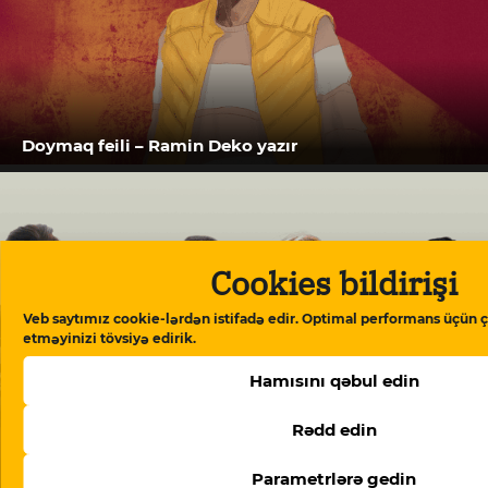
Doymaq feili – Ramin Deko yazır
Cookies bildirişi
Veb saytımız cookie-lərdən istifadə edir. Optimal performans üçün ç
etməyinizi tövsiyə edirik.
Hamısını qəbul edin
Rədd edin
“Meydan TV işi”: “Burada mühakimə olunan
Parametrlərə gedin
Azərbaycan cəmiyyətinin vicdanıdır”