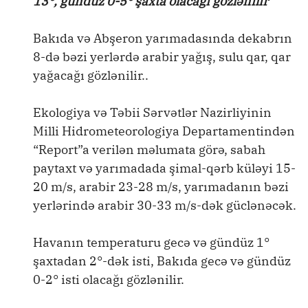
13°, gündüz 0-5° şaxta olacağı gözlənilir
Bakıda və Abşeron yarımadasında dekabrın
8-də bəzi yerlərdə arabir yağış, sulu qar, qar
yağacağı gözlənilir..
Ekologiya və Təbii Sərvətlər Nazirliyinin
Milli Hidrometeorologiya Departamentindən
“Report”a verilən məlumata görə, sabah
paytaxt və yarımadada şimal-qərb küləyi 15-
20 m/s, arabir 23-28 m/s, yarımadanın bəzi
yerlərində arabir 30-33 m/s-dək güclənəcək.
Havanın temperaturu gecə və gündüz 1°
şaxtadan 2°-dək isti, Bakıda gecə və gündüz
0-2° isti olacağı gözlənilir.