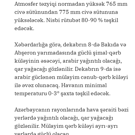
Atmosfer təzyiqi normadan yüksək 765 mm
civə sütünundan 775 mm civə sütununa
yüksələcək. Nisbi rütubət 80-90 % təşkil
edəcək.
Xəbərdarlığa görə, dekabrın 8-də Bakıda və
Abşeron yarımadasında güclü şimal-qərb
küləyinin əsəcəyi, arabir yağıntılı olacağı,
qar yağacağı gözlənilir. Dekabrın 9-da isə
arabir güclənən mülayim cənub-qərb küləyi
ilə əvəz olunacaq. Havanın minimal
temperaturu 0-3° şaxta təşkil edəcək.
Azərbaycanın rayonlarında hava şəraiti bəzi
yerlərdə yağıntılı olacağı, qar yağacağı
gözlənilir. Mülayim qərb küləyi ayrı-ayrı
yerlərdə güclü olacaq.