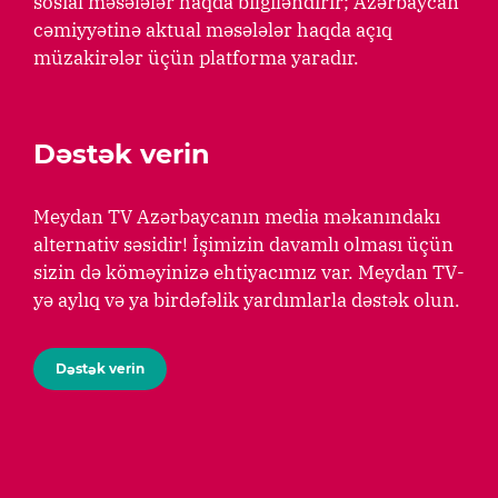
sosial məsələlər haqda bilgiləndirir; Azərbaycan
cəmiyyətinə aktual məsələlər haqda açıq
müzakirələr üçün platforma yaradır.
Dəstək verin
Meydan TV Azərbaycanın media məkanındakı
alternativ səsidir! İşimizin davamlı olması üçün
sizin də köməyinizə ehtiyacımız var. Meydan TV-
yə aylıq və ya birdəfəlik yardımlarla dəstək olun.
Dəstək verin