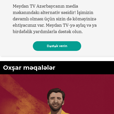
Meydan TV Azərbaycanın media
məkanındakı alternativ səsidir! İşimizin
davamlı olması üçün sizin də köməyinizə
ehtiyacımız var. Meydan TV-yə aylıq və ya
birdəfəlik yardımlarla dəstək olun.
Dəstək verin
Oxşar məqalələr