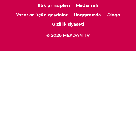
Etik prinsipləri
Media rəfi
Yazarlar üçün qaydalar
Haqqımızda
Əlaqə
Gizlilik siyasəti
© 2026 MEYDAN.TV