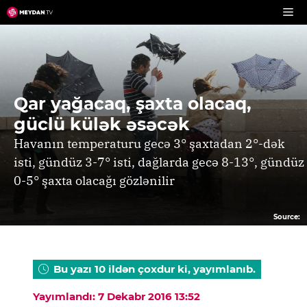
Skip
to
content
Qar yağacaq, şaxta olacaq,
güclü külək əsəcək
Havanın temperaturu gecə 3° şaxtadan 2°-dək
isti, gündüz 3-7° isti, dağlarda gecə 8-13°, gündüz
0-5° şaxta olacağı gözlənilir
Source:
Bu yazı 10 ildən çoxdur ki, yayımlanıb.
Yayımlandı: 7 Dekabr 2016 13:52