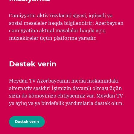
Cəmiyyətin aktiv üzvlərini siyasi, iqtisadi və
sosial məsələlər haqda bilgiləndirir; Azərbaycan
cəmiyyətinə aktual məsələlər haqda açıq
müzakirələr üçün platforma yaradır.
Dəstək verin
Meydan TV Azərbaycanın media məkanındakı
alternativ səsidir! İşimizin davamlı olması üçün
sizin də köməyinizə ehtiyacımız var. Meydan TV-
yə aylıq və ya birdəfəlik yardımlarla dəstək olun.
Dəstək verin