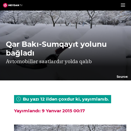
Skip
to
content
Qar Bakı-Sumqayıt yolunu
bağladı
Avtomobillər saatlardır yolda qalıb
Source:
Bu yazı 12 ildən çoxdur ki, yayımlanıb.
Yayımlandı: 9 Yanvar 2015 00:17