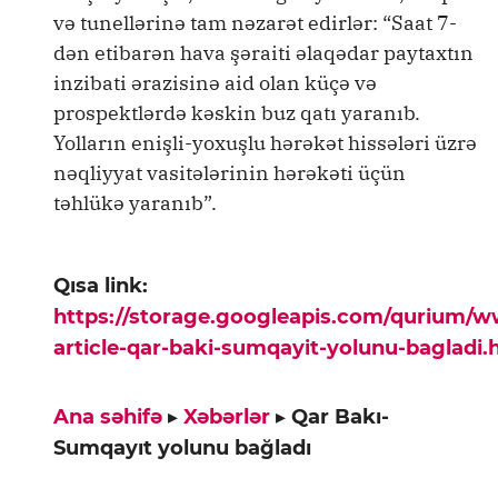
və tunellərinə tam nəzarət edirlər: “Saat 7-
dən etibarən hava şəraiti əlaqədar paytaxtın
inzibati ərazisinə aid olan küçə və
prospektlərdə kəskin buz qatı yaranıb.
Yolların enişli-yoxuşlu hərəkət hissələri üzrə
nəqliyyat vasitələrinin hərəkəti üçün
təhlükə yaranıb”.
Qısa link:
https://storage.googleapis.com/qurium/
article-qar-baki-sumqayit-yolunu-bagladi.
Ana səhifə
▸
Xəbərlər
▸
Qar Bakı-
Sumqayıt yolunu bağladı