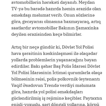
avtomobillərin hərəkəti dayanıb. Meydan
TV-yə bu barədə hazırda həmin ərazidə olan
əməkdaşı məlumat verib. Onun sözlərinə
görə, gecəyarısı olmasına baxmayaraq, artıq
saatlardır avtomobillər Bakının Şamaxinka
deyilən ərazisindən keçə bilmirlər.
Artıq bir neçə gündür ki, Dövlət Yol Polisi
hava şəraitinin kəskinləşməsi ilə əlaqədar
yollarda problemlərin yaşanacağını bəyan
edirdilər. Bakı şəhər Baş Polis İdarəsi Dövlət
Yol Polisi İdarəsinin İctimai qurumlarla əlaqə
bölməsinin rəisi, polis polkovnik-leytenantı
Vaqif Əsədovun Trendə verdiyi məlumata
görə, hazırda yol polisi əməkdaşları
gücləndirilmiş iş rejiminə keçiblər. Paytaxtın
enişli-yoxuşlu, sərt döngəli yollarına, körpü