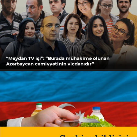
“Meydan TV işi”: “Burada mühakimə olunan
Azərbaycan cəmiyyətinin vicdanıdır”