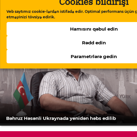
Cookies bildirişi
Veb saytımız cookie-lərdən istifadə edir. Optimal performans üçün ç
Beynəlxalq Valyuta Fondu: “Azərbaycan ərzaq
etməyinizi tövsiyə edirik.
inflyasiyasında Rusiyadan yüksək dərəcədə asılıdır”
Hamısını qəbul edin
Rədd edin
Parametrlərə gedin
Bəhruz Həsənli Ukraynada yenidən həbs edilib