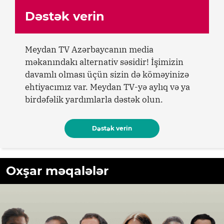
Dəstək verin
Meydan TV Azərbaycanın media
məkanındakı alternativ səsidir! İşimizin
davamlı olması üçün sizin də köməyinizə
ehtiyacımız var. Meydan TV-yə aylıq və ya
birdəfəlik yardımlarla dəstək olun.
Dəstək verin
Oxşar məqalələr