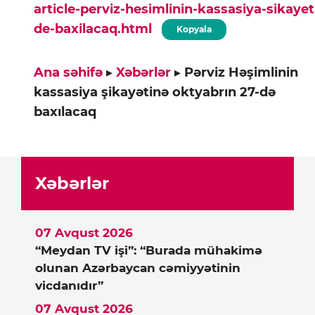
article-perviz-hesimlinin-kassasiya-sikaye
de-baxilacaq.html
Kopyala
Ana səhifə
▸
Xəbərlər
▸
Pərviz Həşimlinin
kassasiya şikayətinə oktyabrın 27-də
baxılacaq
Xəbərlər
07 Avqust 2026
“Meydan TV işi”: “Burada mühakimə
olunan Azərbaycan cəmiyyətinin
vicdanıdır”
07 Avqust 2026