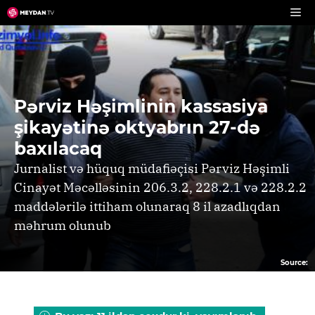
Skip
to
content
Pərviz Həşimlinin kassasiya
şikayətinə oktyabrın 27-də
baxılacaq
Jurnalist və hüquq müdafiəçisi Pərviz Həşimli
Cinayət Məcəlləsinin 206.3.2, 228.2.1 və 228.2.2
maddələrilə ittiham olunaraq 8 il azadlıqdan
məhrum olunub
Source: