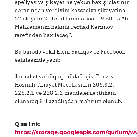
apellyasiya şikayətinə yekun baxış iclasının
qərarından verdiyim kassasiya şikayətinə
27 oktyabr 2015- il tarixdə saat 09.50 də Ali
Məhkəmənin hakimi Fərhad Kərimov
tərəfindən baxılacaq”.
Bu barədə vəkil Elçin Sadıqov öz Facebook
səhifəsində yazıb.
Jurnalist və hüquq müdafiəçisi Pərviz
Həşimli Cinayət Məcəlləsinin 206.3.2,
228.2.1 və 228.2.2 maddələrilə ittiham
olunaraq 8 il azadlıqdan məhrum olunub.
Qısa link:
https://storage.googleapis.com/qurium/