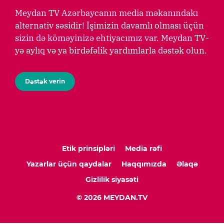
Meydan TV Azərbaycanın media məkanındakı
alternativ səsidir! İşimizin davamlı olması üçün
sizin də köməyinizə ehtiyacımız var. Meydan TV-
yə aylıq və ya birdəfəlik yardımlarla dəstək olun.
Dəstək verin
Etik prinsipləri
Media rəfi
Yazarlar üçün qaydalar
Haqqımızda
Əlaqə
Gizlilik siyasəti
© 2026 MEYDAN.TV