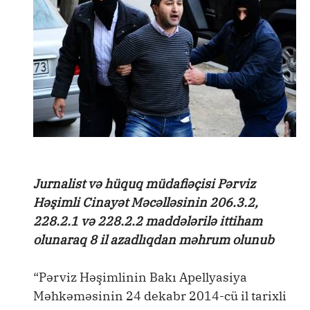
Jurnalist və hüquq müdafiəçisi Pərviz
Həşimli Cinayət Məcəlləsinin 206.3.2,
228.2.1 və 228.2.2 maddələrilə ittiham
olunaraq 8 il azadlıqdan məhrum olunub
“Pərviz Həşimlinin Bakı Apellyasiya
Məhkəməsinin 24 dekabr 2014-cü il tarixli