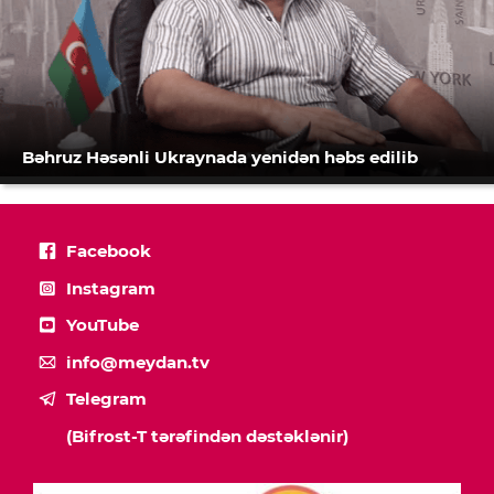
Bəhruz Həsənli Ukraynada yenidən həbs edilib
Facebook
Instagram
YouTube
info@meydan.tv
Telegram
(Bifrost-T tərəfindən dəstəklənir)