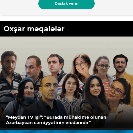
Dəstək verin
Oxşar məqalələr
“Meydan TV işi”: “Burada mühakimə olunan
Azərbaycan cəmiyyətinin vicdanıdır”