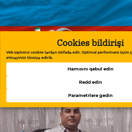
Cookies bildirişi
Veb saytımız cookie-lərdən istifadə edir. Optimal performans üçün ç
etməyinizi tövsiyə edirik.
Hamısını qəbul edin
Beynəlxalq Valyuta Fondu: “Azərbaycan ərzaq
inflyasiyasında Rusiyadan yüksək dərəcədə asılıdır”
Rədd edin
Parametrlərə gedin