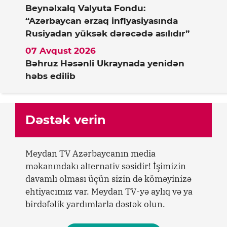
Beynəlxalq Valyuta Fondu:
“Azərbaycan ərzaq inflyasiyasında
Rusiyadan yüksək dərəcədə asılıdır”
07 Avqust 2026
Bəhruz Həsənli Ukraynada yenidən
həbs edilib
Dəstək verin
Meydan TV Azərbaycanın media
məkanındakı alternativ səsidir! İşimizin
davamlı olması üçün sizin də köməyinizə
ehtiyacımız var. Meydan TV-yə aylıq və ya
birdəfəlik yardımlarla dəstək olun.