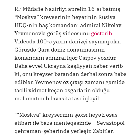
RF Müdafiə Nazirliyi aprelin 16-sı batmış
“Moskva” kreyserinin heyətinin Rusiya
HDQ-nin baş komandanı admiral Nikolay
Yevmenovla görüş videosunu
göstərib
.
Videoda 100-ə yaxın dənizçi saymaq olar.
Görüşdə Qara dəniz donanmasının
komandanı admiral İqor Osipov yoxdur.
Daha əvvəl Ukrayna kəşfiyyatı xəbər verib
ki, onu kreyser batandan dərhal sonra həbs
ediblər. Yevmenov öz çıxışı zamanı gəmidə
təcili xidmət keçən əsgərlərin olduğu
məlumatını bilavasitə təsdiqləyib.
““Moskva” kreyserinin şəxsi heyəti əsas
etibarı ilə baza məntəqəsində – Sevastopol
qəhrəman-şəhərində yerləşir. Zabitlər,