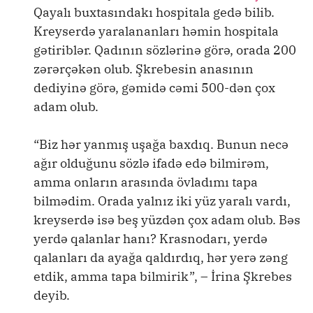
Qayalı buxtasındakı hospitala gedə bilib.
Kreyserdə yaralananları həmin hospitala
gətiriblər. Qadının sözlərinə görə, orada 200
zərərçəkən olub. Şkrebesin anasının
dediyinə görə, gəmidə cəmi 500-dən çox
adam olub.
“Biz hər yanmış uşağa baxdıq. Bunun necə
ağır olduğunu sözlə ifadə edə bilmirəm,
amma onların arasında övladımı tapa
bilmədim. Orada yalnız iki yüz yaralı vardı,
kreyserdə isə beş yüzdən çox adam olub. Bəs
yerdə qalanlar hanı? Krasnodarı, yerdə
qalanları da ayağa qaldırdıq, hər yerə zəng
etdik, amma tapa bilmirik”, – İrina Şkrebes
deyib.