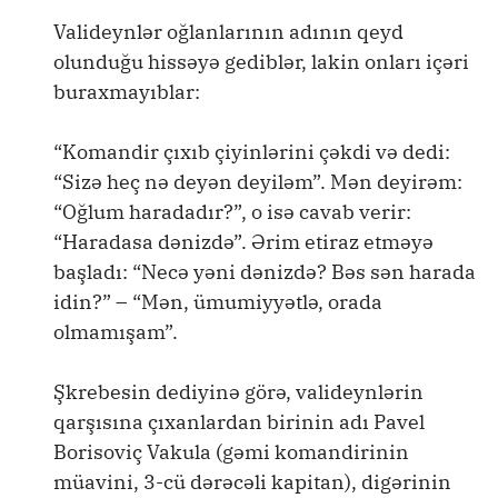
Valideynlər oğlanlarının adının qeyd
olunduğu hissəyə gediblər, lakin onları içəri
buraxmayıblar:
“Komandir çıxıb çiyinlərini çəkdi və dedi:
“Sizə heç nə deyən deyiləm”. Mən deyirəm:
“Oğlum haradadır?”, o isə cavab verir:
“Haradasa dənizdə”. Ərim etiraz etməyə
başladı: “Necə yəni dənizdə? Bəs sən harada
idin?” – “Mən, ümumiyyətlə, orada
olmamışam”.
Şkrebesin dediyinə görə, valideynlərin
qarşısına çıxanlardan birinin adı Pavel
Borisoviç Vakula (gəmi komandirinin
müavini, 3-cü dərəcəli kapitan), digərinin