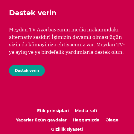
Dəstək verin
Meydan TV Azərbaycanın media məkanındakı
alternativ səsidir! İşimizin davamlı olması üçün
sizin də köməyinizə ehtiyacımız var. Meydan TV-
yə aylıq və ya birdəfəlik yardımlarla dəstək olun.
Dəstək verin
Etik prinsipləri
Media rəfi
Yazarlar üçün qaydalar
Haqqımızda
Əlaqə
Gizlilik siyasəti