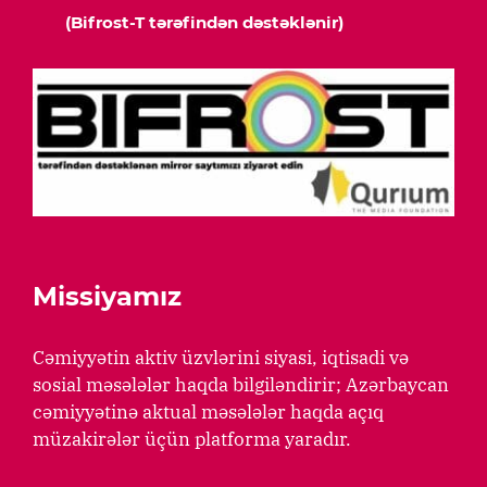
(Bifrost-T tərəfindən dəstəklənir)
Missiyamız
Cəmiyyətin aktiv üzvlərini siyasi, iqtisadi və
sosial məsələlər haqda bilgiləndirir; Azərbaycan
cəmiyyətinə aktual məsələlər haqda açıq
müzakirələr üçün platforma yaradır.