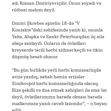
adı Roman Dmitriyeviçdir. Onun soyadı və
rütbəsi məlum deyil.
Dmitri Şkrebes aprelin 18-də “V
Kontakte”dəki səhifəsində yazıb ki, onunla
Yalta, Alupka və Sankt-Peterburqdan üç ailə
əlaqə saxlayıb. Onların da övladları
kreyserdə təcili hərbi xidmət keçib və itkin
düşmüş hesab olunur.
“Bu gün birlikdə yerli hərbi komissarlıqda
ərizə yazdıq, sabah həmin ərizələr
Simferopol hərbi komissarlığında olacaq.
Bizə şəkilli və dua etmək xahişləri ilə sms-lər
deyil, övladlarımızın harada olması barədə
suallarımıza yazılı cavab lazımdır”, – o bəyan
edib.