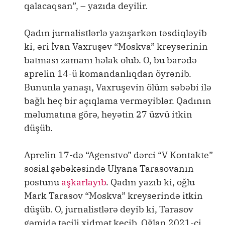
qalacaqsan”, – yazıda deyilir.
Qadın jurnalistlərlə yazışarkən təsdiqləyib
ki, əri İvan Vaxruşev “Moskva” kreyserinin
batması zamanı həlak olub. O, bu barədə
aprelin 14-ü komandanlıqdan öyrənib.
Bununla yanaşı, Vaxruşevin ölüm səbəbi ilə
bağlı heç bir açıqlama verməyiblər. Qadının
məlumatına görə, heyətin 27 üzvü itkin
düşüb.
Aprelin 17-də “Agenstvo” dərci “V Kontakte”
sosial şəbəkəsində Ulyana Tarasovanın
postunu
aşkarlayıb
. Qadın yazıb ki, oğlu
Mark Tarasov “Moskva” kreyserində itkin
düşüb. O, jurnalistlərə deyib ki, Tarasov
gəmidə təcili xidmət keçib. Oğlan 2021-ci