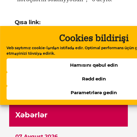
Qısa link:
https://storage.googleapis.com/qurium/
Cookies bildirişi
article-oglum-haradadir-sualina-bele-cava
denizde.html
Veb saytımız cookie-lərdən istifadə edir. Optimal performans üçün ç
Kopyala
etməyinizi tövsiyə edirik.
Hamısını qəbul edin
Ana səhifə
▸
Dünya
▸
“Oğlum haradadır
sualına belə cavab verdi: “Haradasa,
Rədd edin
dənizdə”
Parametrlərə gedin
Xəbərlər
07 Avqust 2026