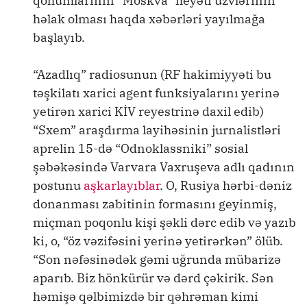
qohumlarının “Moskva” heyəti üzvlərinin
həlak olması haqda xəbərləri yayılmağa
başlayıb.
“Azadlıq” radiosunun (RF hakimiyyəti bu
təşkilatı xarici agent funksiyalarını yerinə
yetirən xarici KİV reyestrinə daxil edib)
“Sxem” araşdırma layihəsinin jurnalistləri
aprelin 15-də “Odnoklassniki” sosial
şəbəkəsində Varvara Vaxruşeva adlı qadının
postunu
aşkarlayıblar
. O, Rusiya hərbi-dəniz
donanması zabitinin formasını geyinmiş,
miçman poqonlu kişi şəkli dərc edib və yazıb
ki, o, “öz vəzifəsini yerinə yetirərkən” ölüb.
“Son nəfəsinədək gəmi uğrunda mübarizə
aparıb. Biz hönkürür və dərd çəkirik. Sən
həmişə qəlbimizdə bir qəhrəman kimi