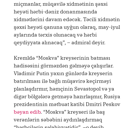
miçmanlar, müqavilə xidmətinin şəxsi
heyəti hərbi-dəniz donanmasında
xidmətlərini davam edəcək. Təcili xidmətin
şəxsi heyəti qanuna uyğun olaraq, may-iyul
aylarında tərxis olunacaq və hərbi
qeydiyyata alınacaq”, – admiral deyir.
Kremldə “Moskva” kreyserinin batması
hadisəsini görməzdən gəlməyə çalışırlar.
Vladimir Putin yaxın günlərdə kreyserin
batırılması ilə bağlı müşavirə keçirməyi
planlaşdırmır, həmçinin Sevastopol və ya
digər bölgələrə getməyə hazırlaşmır, Rusiya
prezidentinin mətbuat katibi Dmitri Peskov
bəyan edib
. “Moskva” kreyseri ilə baş
verənlərin səbəbini aydınlaşdırmaq
“hərbçilərin səlahiyyətidir”, –o deyib.