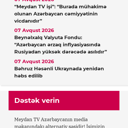
“Meydan TV işi”: “Burada mühakimə
olunan Azərbaycan cəmiyyətinin
vicdanıdır”
07 Avqust 2026
Beynəlxalq Valyuta Fondu:
“Azərbaycan ərzaq inflyasiyasında
Rusiyadan yüksək dərəcədə asılıdır”
07 Avqust 2026
Bəhruz Həsənli Ukraynada yenidən
həbs edilib
Dəstək verin
Meydan TV Azərbaycanın media
məkanındakı alternativ səsidir! İşimizin