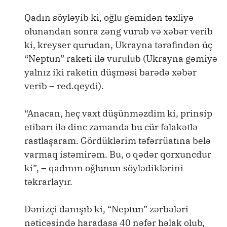
Qadın söyləyib ki, oğlu gəmidən təxliyə
olunandan sonra zəng vurub və xəbər verib
ki, kreyser qurudan, Ukrayna tərəfindən üç
“Neptun” raketi ilə vurulub (Ukrayna gəmiyə
yalnız iki raketin düşməsi barədə xəbər
verib – red.qeydi).
“Anacan, heç vaxt düşünməzdim ki, prinsip
etibarı ilə dinc zamanda bu cür fəlakətlə
rastlaşaram. Gördüklərim təfərrüatına belə
varmaq istəmirəm. Bu, o qədər qorxuncdur
ki”, – qadının oğlunun söylədiklərini
təkrarlayır.
Dənizçi danışıb ki, “Neptun” zərbələri
nəticəsində haradasa 40 nəfər həlak olub,