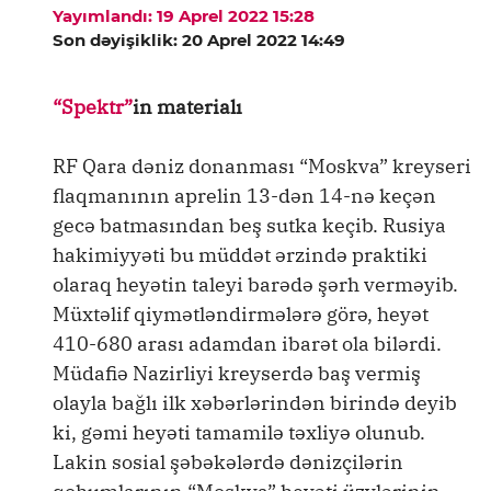
Yayımlandı: 19 Aprel 2022 15:28
Son dəyişiklik: 20 Aprel 2022 14:49
“Spektr”
in materialı
RF Qara dəniz donanması “Moskva” kreyseri
flaqmanının aprelin 13-dən 14-nə keçən
gecə batmasından beş sutka keçib. Rusiya
hakimiyyəti bu müddət ərzində praktiki
olaraq heyətin taleyi barədə şərh verməyib.
Müxtəlif qiymətləndirmələrə görə, heyət
410-680 arası adamdan ibarət ola bilərdi.
Müdafiə Nazirliyi kreyserdə baş vermiş
olayla bağlı ilk xəbərlərindən birində deyib
ki, gəmi heyəti tamamilə təxliyə olunub.
Lakin sosial şəbəkələrdə dənizçilərin