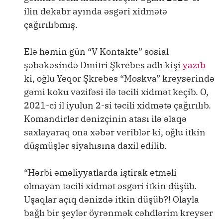
ilin dekabr ayında əsgəri xidmətə
çağırılıbmış.
Elə həmin gün “V Kontakte” sosial
şəbəkəsində Dmitri Şkrebes adlı kişi
yazıb
ki, oğlu Yeqor Şkrebes “Moskva” kreyserində
gəmi koku vəzifəsi ilə təcili xidmət keçib. O,
2021-ci il iyulun 2-si təcili xidmətə çağırılıb.
Komandirlər dənizçinin atası ilə əlaqə
saxlayaraq ona xəbər veriblər ki, oğlu itkin
düşmüşlər siyahısına daxil edilib.
“Hərbi əməliyyatlarda iştirak etməli
olmayan təcili xidmət əsgəri itkin düşüb.
Uşaqlar açıq dənizdə itkin düşüb?! Olayla
bağlı bir şeylər öyrənmək cəhdlərim kreyser