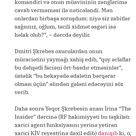
komandiri və onun müavininin zənglərimə
cavab verməməsi ilə nəticələndi. Mən
onlardan birbaşa soruşdum: niyə siz zabitlər
sağsınız, oğlum, təcili xidmət əsgəri isə
həlak olub?”, – dərcdə deyilir.
Dmitri Şkrebes oxuculardan onun
müraciətini yaymağı xahiş edib, “qoy əclaflar
bu dəhşətli faciəni ört-basdır etməsinlər”,
üstəlik “bu hekayədə ədalətin bərqərar
olması üçün” əlindən gələni edəcəyini söz
verib.
Daha sonra Yeqor Şkrebesin anası İrina “The
Insider” dərcinə (RF hakimiyyəti bu təşkilatı
xarici agent funksiyasını yerinə yetirən
xarici KİV reyestrinə daxil edib)
danışıb
ki, o,