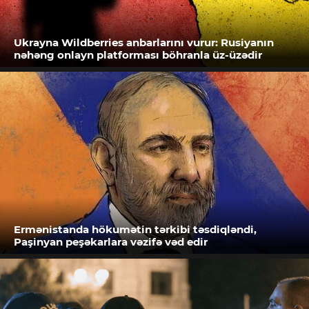
Ukrayna Wildberries anbarlarını vurur: Rusiyanın
nəhəng onlayn platforması böhranla üz-üzədir
Ermənistanda hökumətin tərkibi təsdiqləndi,
Paşinyan peşəkarlara vəzifə vəd edir