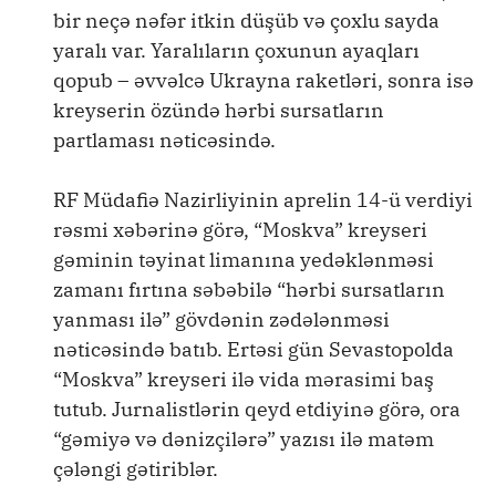
bir neçə nəfər itkin düşüb və çoxlu sayda
yaralı var. Yaralıların çoxunun ayaqları
qopub – əvvəlcə Ukrayna raketləri, sonra isə
kreyserin özündə hərbi sursatların
partlaması nəticəsində.
RF Müdafiə Nazirliyinin aprelin 14-ü verdiyi
rəsmi xəbərinə görə, “Moskva” kreyseri
gəminin təyinat limanına yedəklənməsi
zamanı fırtına səbəbilə “hərbi sursatların
yanması ilə” gövdənin zədələnməsi
nəticəsində batıb. Ertəsi gün Sevastopolda
“Moskva” kreyseri ilə vida mərasimi baş
tutub. Jurnalistlərin qeyd etdiyinə görə, ora
“gəmiyə və dənizçilərə” yazısı ilə matəm
çələngi gətiriblər.