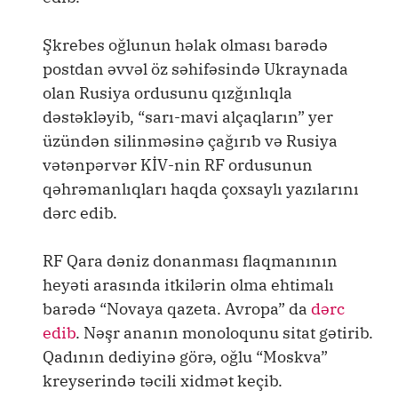
Şkrebes oğlunun həlak olması barədə
postdan əvvəl öz səhifəsində Ukraynada
olan Rusiya ordusunu qızğınlıqla
dəstəkləyib, “sarı-mavi alçaqların” yer
üzündən silinməsinə çağırıb və Rusiya
vətənpərvər KİV-nin RF ordusunun
qəhrəmanlıqları haqda çoxsaylı yazılarını
dərc edib.
RF Qara dəniz donanması flaqmanının
heyəti arasında itkilərin olma ehtimalı
barədə “Novaya qazeta. Avropa” da
dərc
edib
. Nəşr ananın monoloqunu sitat gətirib.
Qadının dediyinə görə, oğlu “Moskva”
kreyserində təcili xidmət keçib.