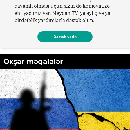
davamlı olması üçün sizin də köməyinizə
ehtiyacımız var. Meydan TV-yə aylıq və ya
birdəfəlik yardımlarla dəstək olun.
Dəstək verin
Oxşar məqalələr