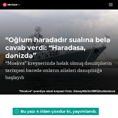
Skip
to
content
“Oğlum haradadır sualına belə
cavab verdi: “Haradasa,
dənizdə”
“Moskva” kreyserində həlak olmuş dənizçilərin
tarixçəsi barədə onların ailələri danışmağa
başlayıb
“Moskva” qvardiya raket kreyseri Foto: AlexeyNikitin1981/shutterstock
Bu yazı 4 ildən çoxdur ki, yayımlanıb.