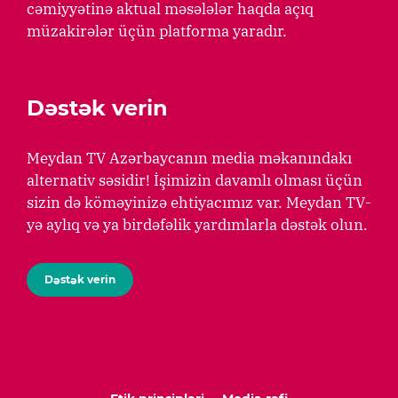
cəmiyyətinə aktual məsələlər haqda açıq
müzakirələr üçün platforma yaradır.
Dəstək verin
Meydan TV Azərbaycanın media məkanındakı
alternativ səsidir! İşimizin davamlı olması üçün
sizin də köməyinizə ehtiyacımız var. Meydan TV-
yə aylıq və ya birdəfəlik yardımlarla dəstək olun.
Dəstək verin