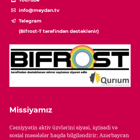
info@meydan.tv
Telegram
(Bifrost-T tərəfindən dəstəklənir)
Missiyamız
Cəmiyyətin aktiv üzvlərini siyasi, iqtisadi və
sosial məsələlər haqda bilgiləndirir; Azərbaycan