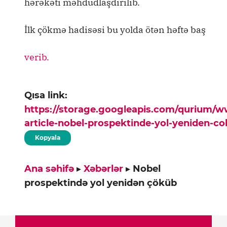
hərəkəti məhdudlaşdırılıb.
İlk çökmə hadisəsi bu yolda ötən həftə baş
verib.
Qısa link:
https://storage.googleapis.com/qurium/
article-nobel-prospektinde-yol-yeniden-c
Kopyala
Ana səhifə
▸
Xəbərlər
▸
Nobel
prospektində yol yenidən çöküb