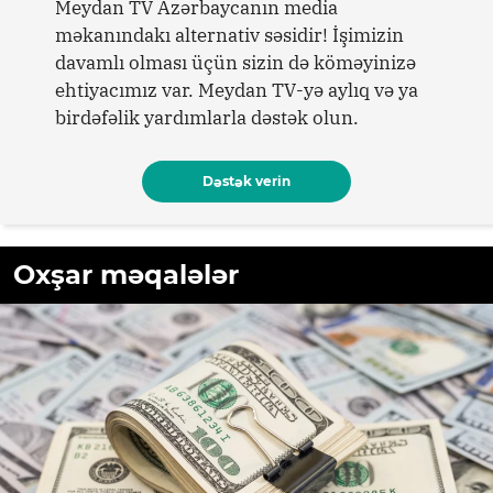
Meydan TV Azərbaycanın media
məkanındakı alternativ səsidir! İşimizin
davamlı olması üçün sizin də köməyinizə
ehtiyacımız var. Meydan TV-yə aylıq və ya
birdəfəlik yardımlarla dəstək olun.
Dəstək verin
Oxşar məqalələr