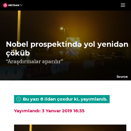
Skip
to
content
Nobel prospektində yol yenidən
çöküb
“Araşdırmalar aparılır”
Source:
Bu yazı 8 ildən çoxdur ki, yayımlanıb.
Yayımlandı: 3 Yanvar 2019 16:35