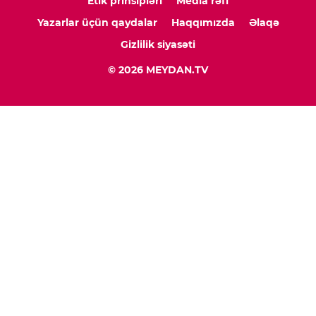
Etik prinsipləri
Media rəfi
Yazarlar üçün qaydalar
Haqqımızda
Əlaqə
Gizlilik siyasəti
© 2026 MEYDAN.TV