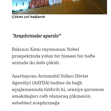
Çökən yol bağlanıb
“Araşdırmalar aparılır”
Bakının Xətai rayonunun Nobel
prospektində yolun bir hissəsi bir həftə
ərzində iki dəfə çöküb.
Azərbaycan Avtomobil Yolları Dövlət
Agentliyi (AAYDA) hadisə ilə bağlı
açıqlamasında bildirib ki, əraziyə qurumun
əməkdaşları cəlb olunaraq çökmənin
səbəbləri araşdırmağa