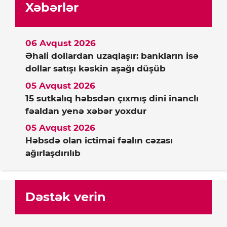
Xəbərlər
06 Avqust 2026
Əhali dollardan uzaqlaşır: bankların isə
dollar satışı kəskin aşağı düşüb
05 Avqust 2026
15 sutkalıq həbsdən çıxmış dini inanclı
fəaldan yenə xəbər yoxdur
05 Avqust 2026
Həbsdə olan ictimai fəalın cəzası
ağırlaşdırılıb
Dəstək verin