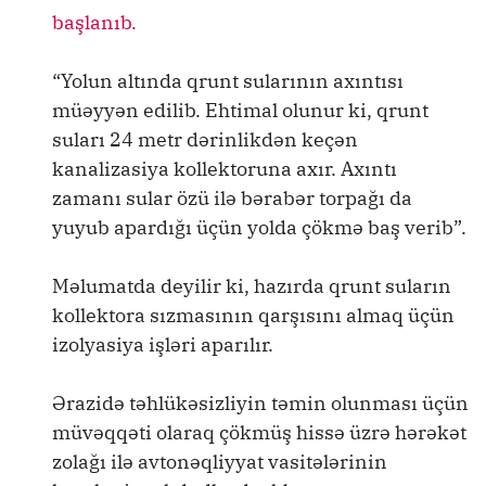
başlanıb.
“Yolun altında qrunt sularının axıntısı
müəyyən edilib. Ehtimal olunur ki, qrunt
suları 24 metr dərinlikdən keçən
kanalizasiya kollektoruna axır. Axıntı
zamanı sular özü ilə bərabər torpağı da
yuyub apardığı üçün yolda çökmə baş verib”.
Məlumatda deyilir ki, hazırda qrunt suların
kollektora sızmasının qarşısını almaq üçün
izolyasiya işləri aparılır.
Ərazidə təhlükəsizliyin təmin olunması üçün
müvəqqəti olaraq çökmüş hissə üzrə hərəkət
zolağı ilə avtonəqliyyat vasitələrinin