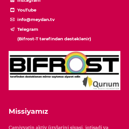
Instagram
YouTube
info@meydan.tv
Telegram
(Bifrost-T tərəfindən dəstəklənir)
Missiyamız
Cəmiyyətin aktiv üzvlərini siyasi, iqtisadi və