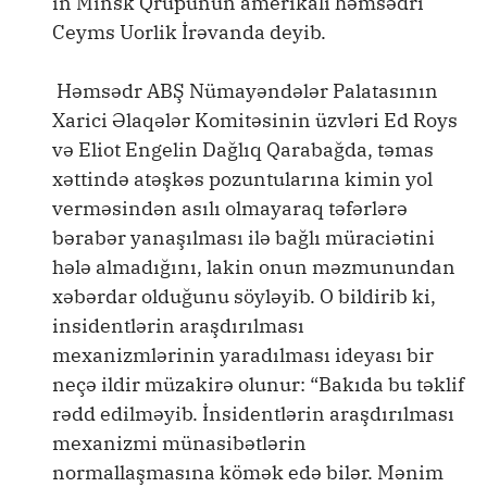
in Minsk Qrupunun amerikalı həmsədri
Ceyms Uorlik İrəvanda deyib.
Həmsədr ABŞ Nümayəndələr Palatasının
Xarici Əlaqələr Komitəsinin üzvləri Ed Roys
və Eliot Engelin Dağlıq Qarabağda, təmas
xəttində atəşkəs pozuntularına kimin yol
verməsindən asılı olmayaraq təfərlərə
bərabər yanaşılması ilə bağlı müraciətini
hələ almadığını, lakin onun məzmunundan
xəbərdar olduğunu söyləyib. O bildirib ki,
insidentlərin araşdırılması
mexanizmlərinin yaradılması ideyası bir
neçə ildir müzakirə olunur: “Bakıda bu təklif
rədd edilməyib. İnsidentlərin araşdırılması
mexanizmi münasibətlərin
normallaşmasına kömək edə bilər. Mənim