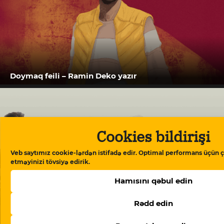
Doymaq feili – Ramin Deko yazır
Cookies bildirişi
Veb saytımız cookie-lərdən istifadə edir. Optimal performans üçün ç
etməyinizi tövsiyə edirik.
Hamısını qəbul edin
Rədd edin
“Meydan TV işi”: “Burada mühakimə olunan