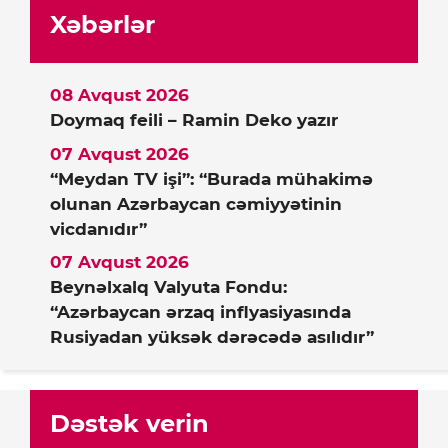
Xəbərlər
08 Avqust 2026
Doymaq feili – Ramin Deko yazır
07 Avqust 2026
“Meydan TV işi”: “Burada mühakimə
olunan Azərbaycan cəmiyyətinin
vicdanıdır”
07 Avqust 2026
Beynəlxalq Valyuta Fondu:
“Azərbaycan ərzaq inflyasiyasında
Rusiyadan yüksək dərəcədə asılıdır”
Dəstək verin