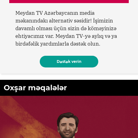
Meydan TV Azərbaycanın media
məkanındakı alternativ səsidir! İşimizin
davamlı olması üçün sizin də köməyinizə
ehtiyacımız var. Meydan TV-yə aylıq və ya
birdəfəlik yardımlarla dəstək olun.
Dəstək verin
Oxşar məqalələr