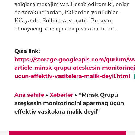
xalqlara mesajim var. Hesab edirəm ki, onlar
da zorakılıqlardan, itkilərdən yorulublar.
Kifayətdir. Sülhün vaxtı çatıb. Bu, asan
olmayacaq, ancaq daha pis də ola bilər”.
Qısa link:
https://storage.googleapis.com/qurium/
article-minsk-qrupu-ateskesin-monitorinq
ucun-effektiv-vasitelera-malik-deyil.html
Ana səhifə
▸
Xəbərlər
▸
“Minsk Qrupu
atəşkəsin monitorinqini aparmaq üçün
effektiv vasitələra malik deyil”