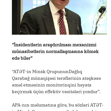
“İnsidentlərin araşdırılması mexanizmi
münasibətlərin normallaşmasına kömək
edə bilər”
“ATƏT-in Minsk QrupununDağlıq
Qarabağ münaqişəsi tərəflərinin atəşkəsə
əməl etməsinin monitorinqini həyata
keçirmək üçün effektiv vasitələri yoxdur”.
APA-nın məlumatına görə, bu sözləri ATƏT-