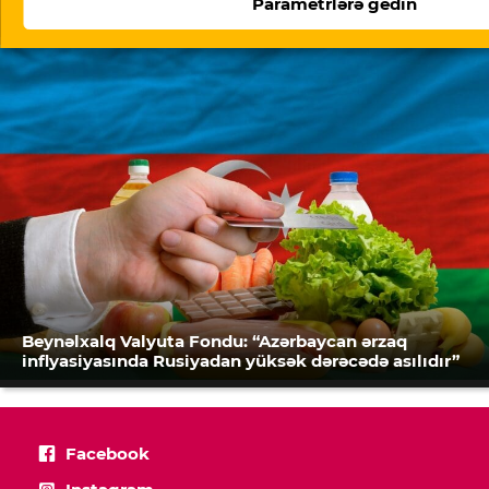
Parametrlərə gedin
Azərbaycan cəmiyyətinin vicdanıdır”
Beynəlxalq Valyuta Fondu: “Azərbaycan ərzaq
inflyasiyasında Rusiyadan yüksək dərəcədə asılıdır”
Facebook