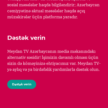
sosial məsələlər haqda bilgiləndirir; Azərbaycan
cəmiyyətinə aktual məsələlər haqda açıq
müzakirələr üçün platforma yaradır.
Dəstək verin
Meydan TV Azərbaycanın media məkanındakı
alternativ səsidir! İşimizin davamlı olması üçün
sizin də köməyinizə ehtiyacımız var. Meydan TV-
yə aylıq və ya birdəfəlik yardımlarla dəstək olun.
Dəstək verin