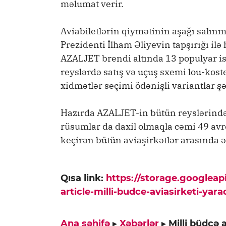
məlumat verir.
Aviabiletlərin qiymətinin aşağı salın
Prezidenti İlham Əliyevin tapşırığı ilə
AZALJET brendi altında 13 populyar ist
reyslərdə satış və uçuş sxemi lou-koste
xidmətlər seçimi ödənişli variantlar şə
Hazırda AZALJET-in bütün reyslərində 
rüsumlar da daxil olmaqla cəmi 49 avro
keçirən bütün aviaşirkətlər arasında ə
Qısa link:
https://storage.googlea
article-milli-budce-aviasirketi-yarad
Ana səhifə
▸
Xəbərlər
▸
Milli büdcə a