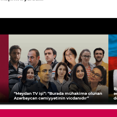
B
“Meydan TV işi”: “Burada mühakimə olunan
ə
Azərbaycan cəmiyyətinin vicdanıdır”
d