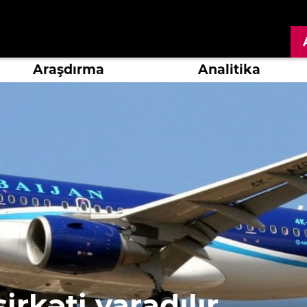
Araşdırma
Analitika
irkəti yaradılır