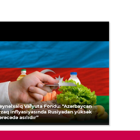
eynəlxalq Valyuta Fondu: “Azərbaycan
rzaq inflyasiyasında Rusiyadan yüksək
ərəcədə asılıdır”