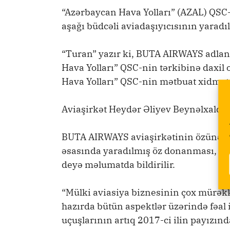
“Azərbaycan Hava Yolları” (AZAL) QSC
aşağı büdcəli aviadaşıyıcısının yaradı
“Turan” yazır ki, BUTA AIRWAYS adland
Hava Yolları” QSC-nin tərkibinə daxil 
Hava Yolları” QSC-nin mətbuat xidməti 
Aviaşirkət Heydər Əliyev Beynəlxalq 
BUTA AIRWAYS aviaşirkətinin özünəmə
əsasında yaradılmış öz donanması, öz iş
deyə məlumatda bildirilir.
“Mülki aviasiya biznesinin çox mürəkk
hazırda bütün aspektlər üzərində fəal 
uçuşlarının artıq 2017-ci ilin payızınd