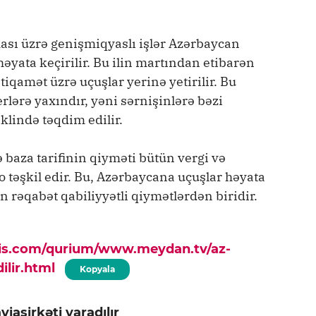
ması üzrə genişmiqyaslı işlər Azərbaycan
 həyata keçirilir. Bu ilin martından etibarən
iqamət üzrə uçuşlar yerinə yetirilir. Bu
rlərə yaxındır, yəni sərnişinlərə bəzi
klində təqdim edilir.
baza tarifinin qiyməti bütün vergi və
 təşkil edir. Bu, Azərbaycana uçuşlar həyata
n rəqabət qabiliyyətli qiymətlərdən biridir.
pis.com/qurium/www.meydan.tv/az-
ilir.html
Kopyala
viaşirkəti yaradılır