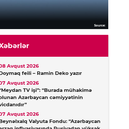
Source:
Xəbərlər
08 Avqust 2026
Doymaq feili – Ramin Deko yazır
07 Avqust 2026
“Meydan TV işi”: “Burada mühakimə
olunan Azərbaycan cəmiyyətinin
vicdanıdır”
07 Avqust 2026
Beynəlxalq Valyuta Fondu: “Azərbaycan
ərzaq inflyasiyasında Rusiyadan yüksək