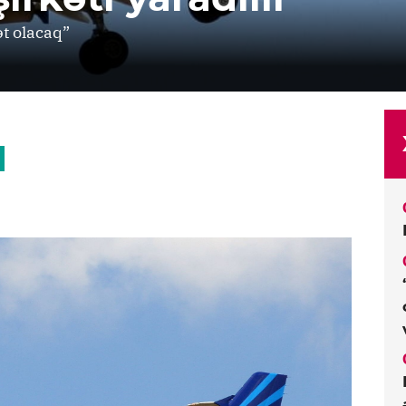
ət olacaq”