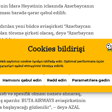
-nin İdarə Heyətinin iclasında Azərbaycanın
lması barədə qərar qəbul edilib.
ırılan yeni büdcə aviaşirkəti “Azərbaycan
olan törəmə şirkəti olacaq, deyə “Azərbaycan
bildirir.
Cookies bildirişi
Hava Limanında yerləşəcək.
Veb saytımız cookie-lərdən istifadə edir. Optimal performans üçün
xsus livreyada Embraer təyyarələri
çərəzləri qəbul etməyinizi tövsiyə edirik.
çi ştatı və müstəqil tarif siyasəti olacaq,
Hamısını qəbul edin
Rədd edin
Parametrlərə gedin
əb və spesifik olması nəzərə alınaraq,
iş aparılır. BUTA AIRWAYS aviaşirkətinin
a başlayacağı gözlənilir”, – deyə AZAL