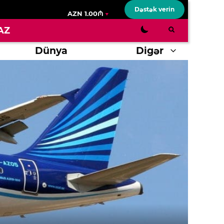
Dəstək verin
AZN 1.00₼
AZ
Dünya
Digər