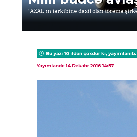
“AZAL-ın tərkibinə daxil olan törəmə şirk
Bu yazı 10 ildən çoxdur ki, yayımlanıb.
Yayımlandı: 14 Dekabr 2016 14:57