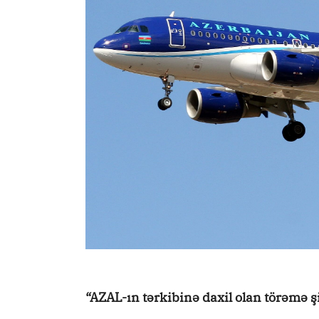
“AZAL-ın tərkibinə daxil olan törəmə ş