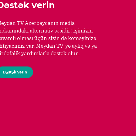
Dəstək verin
eydan TV Azərbaycanın media
əkanındakı alternativ səsidir! İşimizin
avamlı olması üçün sizin də köməyinizə
htiyacımız var. Meydan TV-yə aylıq və ya
irdəfəlik yardımlarla dəstək olun.
Dəstək verin