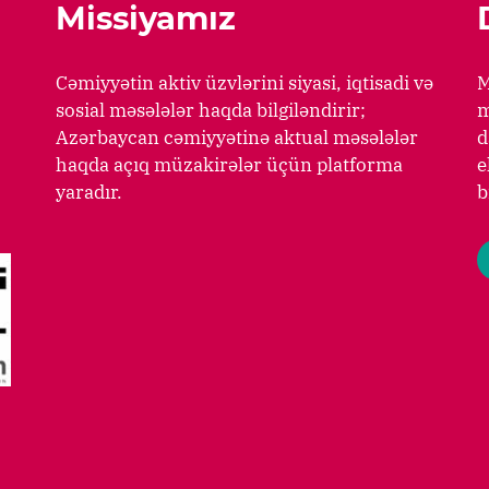
Missiyamız
Cəmiyyətin aktiv üzvlərini siyasi, iqtisadi və
M
sosial məsələlər haqda bilgiləndirir;
m
Azərbaycan cəmiyyətinə aktual məsələlər
d
haqda açıq müzakirələr üçün platforma
e
yaradır.
b