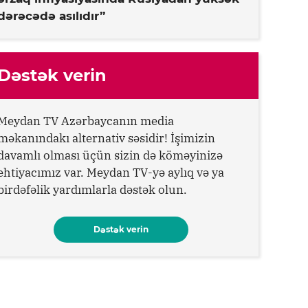
dərəcədə asılıdır”
Dəstək verin
Meydan TV Azərbaycanın media
məkanındakı alternativ səsidir! İşimizin
davamlı olması üçün sizin də köməyinizə
ehtiyacımız var. Meydan TV-yə aylıq və ya
birdəfəlik yardımlarla dəstək olun.
Dəstək verin