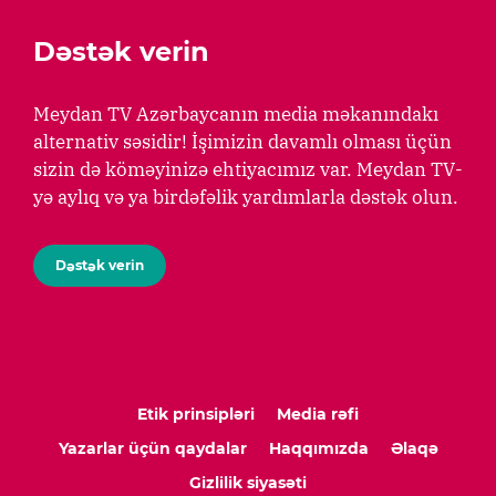
Dəstək verin
Meydan TV Azərbaycanın media məkanındakı
alternativ səsidir! İşimizin davamlı olması üçün
sizin də köməyinizə ehtiyacımız var. Meydan TV-
yə aylıq və ya birdəfəlik yardımlarla dəstək olun.
Dəstək verin
Etik prinsipləri
Media rəfi
Yazarlar üçün qaydalar
Haqqımızda
Əlaqə
Gizlilik siyasəti