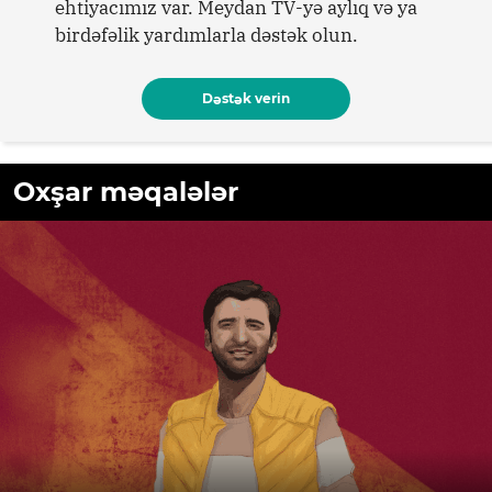
ehtiyacımız var. Meydan TV-yə aylıq və ya
birdəfəlik yardımlarla dəstək olun.
Dəstək verin
Oxşar məqalələr