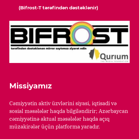
(Bifrost-T tərəfindən dəstəklənir)
Missiyamız
Cəmiyyətin aktiv üzvlərini siyasi, iqtisadi və
sosial məsələlər haqda bilgiləndirir; Azərbaycan
cəmiyyətinə aktual məsələlər haqda açıq
müzakirələr üçün platforma yaradır.