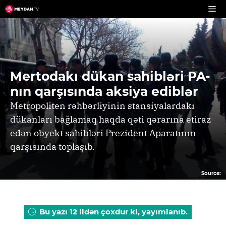
Skip
to
content
Mertodakı dükan sahibləri PA-
nın qarşısında aksiya ediblər
Metropoliten rəhbərliyinin stansiyalardakı
dükanları bağlamaq haqda qəti qərarına etiraz
edən obyekt sahibləri Prezident Aparatının
qarşısında toplaşıb.
Source:
Bu yazı 12 ildən çoxdur ki, yayımlanıb.