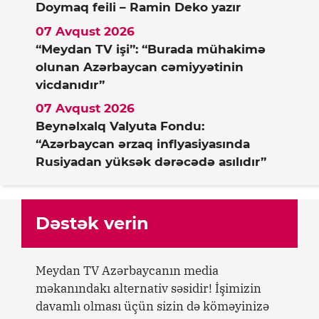
Doymaq feili – Ramin Deko yazır
07 Avqust 2026
“Meydan TV işi”: “Burada mühakimə
olunan Azərbaycan cəmiyyətinin
vicdanıdır”
07 Avqust 2026
Beynəlxalq Valyuta Fondu:
“Azərbaycan ərzaq inflyasiyasında
Rusiyadan yüksək dərəcədə asılıdır”
Dəstək verin
Meydan TV Azərbaycanın media
məkanındakı alternativ səsidir! İşimizin
davamlı olması üçün sizin də köməyinizə