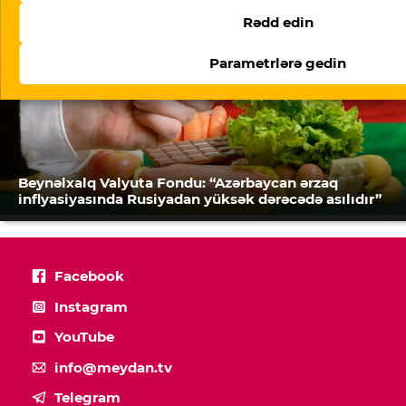
Rədd edin
Parametrlərə gedin
Beynəlxalq Valyuta Fondu: “Azərbaycan ərzaq
inflyasiyasında Rusiyadan yüksək dərəcədə asılıdır”
Facebook
Instagram
YouTube
info@meydan.tv
Telegram