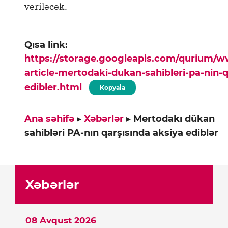
veriləcək.
Qısa link:
https://storage.googleapis.com/qurium/
article-mertodaki-dukan-sahibleri-pa-nin-q
edibler.html
Kopyala
Ana səhifə
▸
Xəbərlər
▸
Mertodakı dükan
sahibləri PA-nın qarşısında aksiya ediblər
Xəbərlər
08 Avqust 2026