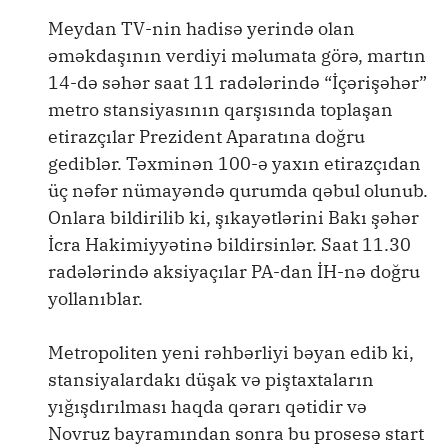
Meydan TV-nin hadisə yerində olan
əməkdaşının verdiyi məlumata görə, martın
14-də səhər saat 11 radələrində “İçərişəhər”
metro stansiyasının qarşısında toplaşan
etirazçılar Prezident Aparatına doğru
gediblər. Təxminən 100-ə yaxın etirazçıdan
üç nəfər nümayəndə qurumda qəbul olunub.
Onlara bildirilib ki, şıkayətlərini Bakı şəhər
İcra Hakimiyyətinə bildirsinlər. Saat 11.30
radələrində aksiyaçılar PA-dan İH-nə doğru
yollanıblar.
Metropoliten yeni rəhbərliyi bəyan edib ki,
stansiyalardakı düşak və piştaxtaların
yığışdırılması haqda qərarı qətidir və
Novruz bayramından sonra bu prosesə start