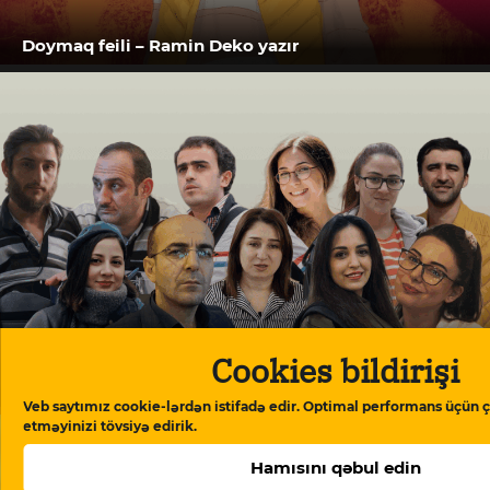
Doymaq feili – Ramin Deko yazır
Cookies bildirişi
“Meydan TV işi”: “Burada mühakimə olunan
Azərbaycan cəmiyyətinin vicdanıdır”
Veb saytımız cookie-lərdən istifadə edir. Optimal performans üçün ç
etməyinizi tövsiyə edirik.
Hamısını qəbul edin