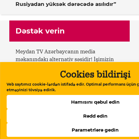
Rusiyadan yüksək dərəcədə asılıdır”
Dəstək verin
Meydan TV Azərbaycanın media
məkanındakı alternativ səsidir! İşimizin
davamlı olması üçün sizin də köməyinizə
Cookies bildirişi
ehtiyacımız var. Meydan TV-yə aylıq və ya
birdəfəlik yardımlarla dəstək olun.
Veb saytımız cookie-lərdən istifadə edir. Optimal performans üçün ç
etməyinizi tövsiyə edirik.
Dəstək verin
Hamısını qəbul edin
Rədd edin
Oxşar məqalələr
Parametrlərə gedin