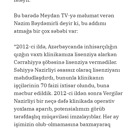
Bu barədə Meydan TV-yə məlumat verən
Nazim Bəydəmirli deyir ki, bu addımı
atmağa bir çox səbəbi var:
“2012-ci ildə, Azərbaycanda inhisarçılığın
qızğın vaxtı klinikamıza lisenziya alarkən
Cərrahiyyə şöbəsinə lisenziya vermədilər.
Səhiyyə Nazirliyi əsassız olaraq lisenziyanı
məhdudlaşdırdı, bununla klinikanın
işçilərinin 70 faizi ixtisar olundu, buna
məcbur edildik. 2012-ci ildən sonra Vergilər
Nazirliyi bir neçə dəfə klinikada operativ
yoxlama aparıb, potensialımızı görüb
tərəfdaşlıq müqaviləsi imzalayıblar. Hər ay
işimizin olub-olmamasına baxmayaraq