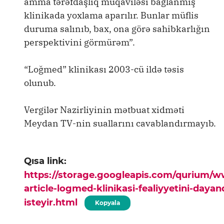
amma tərəfdaşlıq müqaviləsi bağlanmış
klinikada yoxlama aparılır. Bunlar müflis
duruma salınıb, bax, ona görə sahibkarlığın
perspektivini görmürəm”.
“Loğmed” klinikası 2003-cü ildə təsis
olunub.
Vergilər Nazirliyinin mətbuat xidməti
Meydan TV-nin suallarını cavablandırmayıb.
Qısa link:
https://storage.googleapis.com/qurium/
article-logmed-klinikasi-fealiyyetini-daya
isteyir.html
Kopyala