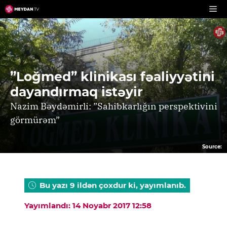
Skip
to
content
”Loğmed” klinikası fəaliyyətini
dayandırmaq istəyir
Nazim Bəydəmirli: ”Sahibkarlığın perspektivini
görmürəm”
Source:
Bu yazı 9 ildən çoxdur ki, yayımlanıb.
Yayımlandı: 14 Noyabr 2017 12:58