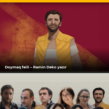
Doymaq feili – Ramin Deko yazır