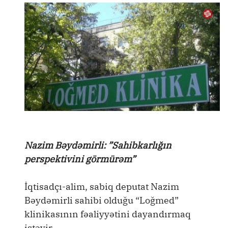
Nazim Bəydəmirli: ”Sahibkarlığın
perspektivini görmürəm”
İqtisadçı-alim, sabiq deputat Nazim
Bəydəmirli sahibi olduğu “Loğmed”
klinikasının fəaliyyətini dayandırmaq
istəyir.