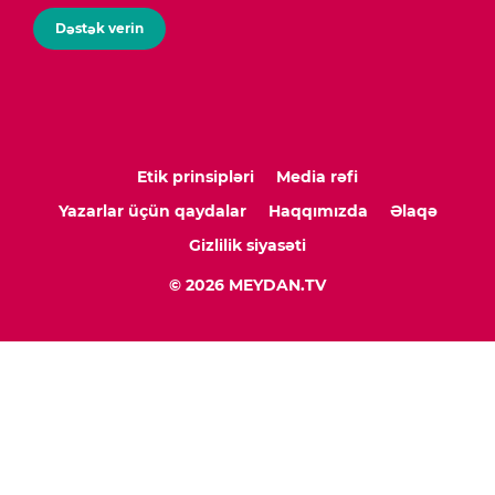
Dəstək verin
Etik prinsipləri
Media rəfi
Yazarlar üçün qaydalar
Haqqımızda
Əlaqə
Gizlilik siyasəti
© 2026 MEYDAN.TV