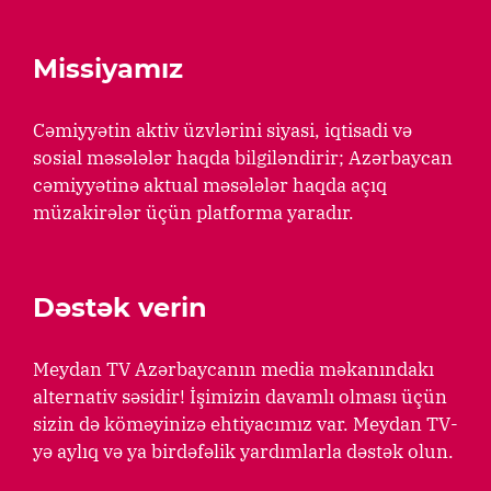
Missiyamız
Cəmiyyətin aktiv üzvlərini siyasi, iqtisadi və
sosial məsələlər haqda bilgiləndirir; Azərbaycan
cəmiyyətinə aktual məsələlər haqda açıq
müzakirələr üçün platforma yaradır.
Dəstək verin
Meydan TV Azərbaycanın media məkanındakı
alternativ səsidir! İşimizin davamlı olması üçün
sizin də köməyinizə ehtiyacımız var. Meydan TV-
yə aylıq və ya birdəfəlik yardımlarla dəstək olun.