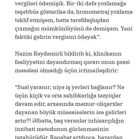
vergiləri ödəmişik. Bir-iki dəfə yoxlamağa
təşəbbüs göstərilsə də, hronometraj yoxlama
təklif etmişəm, hətta tərəfdaşlıqdan
çıxmağın mümkünlüyünü də demişəm. Yəni
faktiki gəlirin vergisini ödəyək”.
Nazim Bəydəmirli bildirib ki, klinikanın
fəaliyyətini dayandırmaq qərarı onun şəxsi
məsələsi olmadığı üçün ictimailəşdirir:
“Sual yaranır; niyə iş yerləri bağlanır? Nə
üçün kiçik və orta sahibkarlığa təzyiqlər
davam edir, arxasında məmur-oliqarxlar
dayanan böyük müəssisələrin isə gəlirləri
artır?! Əlbəttə, baş verənlər inhisarçılığın
inzibati metodunun güclənməsinin
təzahürüdür. Rəqabət artdıqca, bazardan