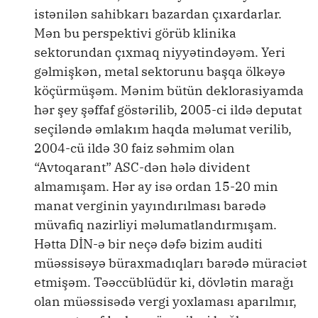
istənilən sahibkarı bazardan çıxardarlar.
Mən bu perspektivi görüb klinika
sektorundan çıxmaq niyyətindəyəm. Yeri
gəlmişkən, metal sektorunu başqa ölkəyə
köçürmüşəm. Mənim bütün deklorasiyamda
hər şey şəffaf göstərilib, 2005-ci ildə deputat
seçiləndə əmlakım haqda məlumat verilib,
2004-cü ildə 30 faiz səhmim olan
“Avtoqarant” ASC-dən hələ divident
almamışam. Hər ay isə ordan 15-20 min
manat verginin yayındırılması barədə
müvafiq nazirliyi məlumatlandırmışam.
Hətta DİN-ə bir neçə dəfə bizim auditi
müəssisəyə büraxmadıqları barədə müraciət
etmişəm. Təəccüblüdür ki, dövlətin marağı
olan müəssisədə vergi yoxlaması aparılmır,