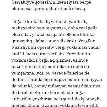
Cərrahiyyə şöbəsinin lisenziyası bərpa
olunmasa, qərar qəbul etməli olacaq:
“Əgər klinika fəaliyyətini dayandırıb,
maliyyəsini banka yatırtsa, daha real gəlir
əldə edər, yaxud başqa bir ölkədə klinika
qursaydıq, daha səmərəli olardı. Vergilər
Nazirliyinin operativ vergi yoxlaması vadar
etdi ki, belə qərar verilsin. Prezidentin
yoxlamalarla bağlı açıqlaması əslində
nazirliyin bu tipli addımlarını daha da
yumşaltmalıydı, bu barədə özlərinə də
dedim. Tərəfdaşlıq müqaviləsinin mahiyyəti
də odur ki, hər ay müəyyən vəsait ödənir və
iki tərəf bir-birinə hörmət edir. Əgər
etibarlılıq yoxdursa, belə şəraitdə işləməyin
mənası olmur, o zaman yoxlama təyin edib