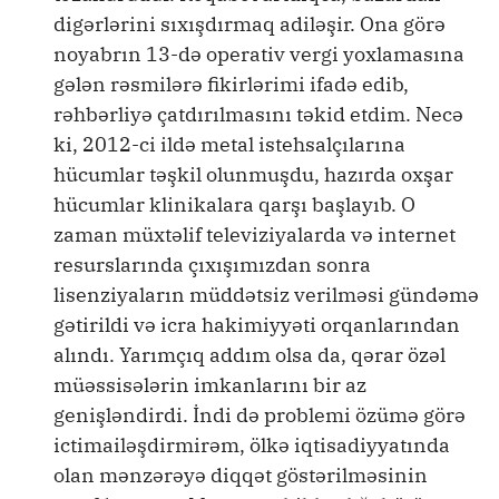
digərlərini sıxışdırmaq adiləşir. Ona görə
noyabrın 13-də operativ vergi yoxlamasına
gələn rəsmilərə fikirlərimi ifadə edib,
rəhbərliyə çatdırılmasını təkid etdim. Necə
ki, 2012-ci ildə metal istehsalçılarına
hücumlar təşkil olunmuşdu, hazırda oxşar
hücumlar klinikalara qarşı başlayıb. O
zaman müxtəlif televiziyalarda və internet
resurslarında çıxışımızdan sonra
lisenziyaların müddətsiz verilməsi gündəmə
gətirildi və icra hakimiyyəti orqanlarından
alındı. Yarımçıq addım olsa da, qərar özəl
müəssisələrin imkanlarını bir az
genişləndirdi. İndi də problemi özümə görə
ictimailəşdirmirəm, ölkə iqtisadiyyatında
olan mənzərəyə diqqət göstərilməsinin