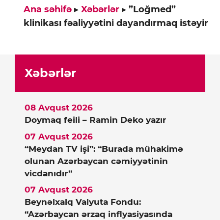
Ana səhifə
▸
Xəbərlər
▸
”Loğmed”
klinikası fəaliyyətini dayandırmaq istəyir
Xəbərlər
08 Avqust 2026
Doymaq feili – Ramin Deko yazır
07 Avqust 2026
“Meydan TV işi”: “Burada mühakimə
olunan Azərbaycan cəmiyyətinin
vicdanıdır”
07 Avqust 2026
Beynəlxalq Valyuta Fondu:
“Azərbaycan ərzaq inflyasiyasında