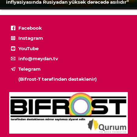
inflyasiyasında Rusiyadan yüksək dərəcədə asılıdır”
Facebook
Instagram
YouTube
info@meydan.tv
Telegram
(Bifrost-T tərəfindən dəstəklənir)