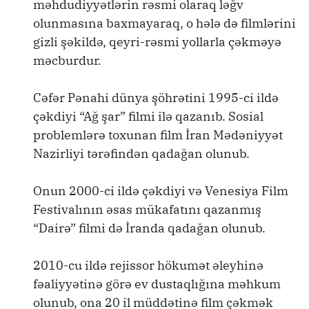
məhdudiyyətlərin rəsmi olaraq ləğv
olunmasına baxmayaraq, o hələ də filmlərini
gizli şəkildə, qeyri-rəsmi yollarla çəkməyə
məcburdur.
Cəfər Pənahi dünya şöhrətini 1995-ci ildə
çəkdiyi “Ağ şar” filmi ilə qazanıb. Sosial
problemlərə toxunan film İran Mədəniyyət
Nazirliyi tərəfindən qadağan olunub.
Onun 2000-ci ildə çəkdiyi və Venesiya Film
Festivalının əsas mükafatını qazanmış
“Dairə” filmi də İranda qadağan olunub.
2010-cu ildə rejissor hökumət əleyhinə
fəaliyyətinə görə ev dustaqlığına məhkum
olunub, ona 20 il müddətinə film çəkmək