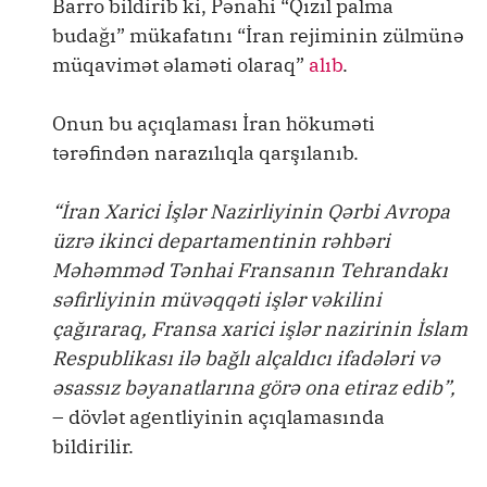
Barro bildirib ki, Pənahi “Qızıl palma
budağı” mükafatını “İran rejiminin zülmünə
müqavimət əlaməti olaraq”
alıb
.
Onun bu açıqlaması İran hökuməti
tərəfindən narazılıqla qarşılanıb.
“İran Xarici İşlər Nazirliyinin Qərbi Avropa
üzrə ikinci departamentinin rəhbəri
Məhəmməd Tənhai Fransanın Tehrandakı
səfirliyinin müvəqqəti işlər vəkilini
çağıraraq, Fransa xarici işlər nazirinin İslam
Respublikası ilə bağlı alçaldıcı ifadələri və
əsassız bəyanatlarına görə ona etiraz edib”,
– dövlət agentliyinin açıqlamasında
bildirilir.