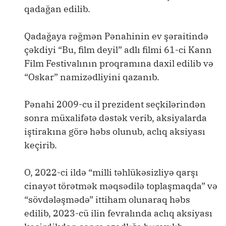
qadağan edilib.
Qadağaya rəğmən Pənahinin ev şəraitində
çəkdiyi “Bu, film deyil” adlı filmi 61-ci Kann
Film Festivalının proqramına daxil edilib və
“Oskar” namizədliyini qazanıb.
Pənahi 2009-cu il prezident seçkilərindən
sonra müxalifətə dəstək verib, aksiyalarda
iştirakına görə həbs olunub, aclıq aksiyası
keçirib.
O, 2022-ci ildə “milli təhlükəsizliyə qarşı
cinayət törətmək məqsədilə toplaşmaqda” və
“sövdələşmədə” ittiham olunaraq həbs
edilib, 2023-cü ilin fevralında aclıq aksiyası