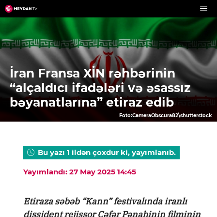
Skip
to
content
İran Fransa XİN rəhbərinin
“alçaldıcı ifadələri və əsassız
bəyanatlarına” etiraz edib
Foto:CameraObscura82\shutterstock
Bu yazı 1 ildən çoxdur ki, yayımlanıb.
Yayımlandı: 27 May 2025 14:45
Etiraza səbəb “Kann” festivalında iranlı
dissident rejissor Cəfər Pənahinin filminin