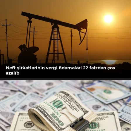
Neft şirkətlərinin vergi ödəmələri 22 faizdən çox
azalıb