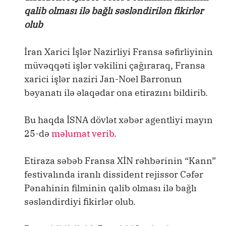
qalib olması ilə bağlı səsləndirilən fikirlər
olub
İran Xarici İşlər Nazirliyi Fransa səfirliyinin
müvəqqəti işlər vəkilini çağıraraq, Fransa
xarici işlər naziri Jan-Noel Barronun
bəyanatı ilə əlaqədar ona etirazını bildirib.
Bu haqda İSNA dövlət xəbər agentliyi mayın
25-də
məlumat verib
.
Etiraza səbəb Fransa XİN rəhbərinin “Kann”
festivalında iranlı dissident rejissor Cəfər
Pənahinin filminin qalib olması ilə bağlı
səsləndirdiyi fikirlər olub.