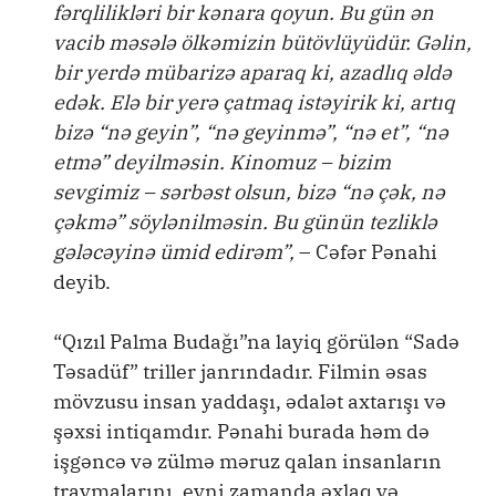
fərqlilikləri bir kənara qoyun. Bu gün ən
vacib məsələ ölkəmizin bütövlüyüdür. Gəlin,
bir yerdə mübarizə aparaq ki, azadlıq əldə
edək. Elə bir yerə çatmaq istəyirik ki, artıq
bizə “nə geyin”, “nə geyinmə”, “nə et”, “nə
etmə” deyilməsin. Kinomuz – bizim
sevgimiz – sərbəst olsun, bizə “nə çək, nə
çəkmə” söylənilməsin. Bu günün tezliklə
gələcəyinə ümid edirəm”,
– Cəfər Pənahi
deyib.
“Qızıl Palma Budağı”na layiq görülən “Sadə
Təsadüf” triller janrındadır. Filmin əsas
mövzusu insan yaddaşı, ədalət axtarışı və
şəxsi intiqamdır. Pənahi burada həm də
işgəncə və zülmə məruz qalan insanların
travmalarını, eyni zamanda əxlaq və