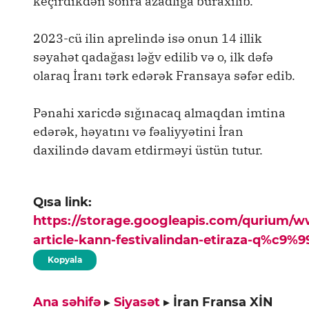
keçirdikdən sonra azadlığa buraxılıb.
2023-cü ilin aprelində isə onun 14 illik
səyahət qadağası ləğv edilib və o, ilk dəfə
olaraq İranı tərk edərək Fransaya səfər edib.
Pənahi xaricdə sığınacaq almaqdan imtina
edərək, həyatını və fəaliyyətini İran
daxilində davam etdirməyi üstün tutur.
Qısa link:
https://storage.googleapis.com/qurium/
article-kann-festivalindan-etiraza-q%c9
Kopyala
Ana səhifə
▸
Siyasət
▸
İran Fransa XİN