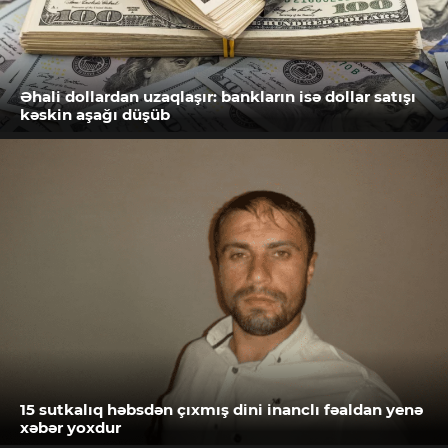
Əhali dollardan uzaqlaşır: bankların isə dollar satışı
kəskin aşağı düşüb
15 sutkalıq həbsdən çıxmış dini inanclı fəaldan yenə
xəbər yoxdur