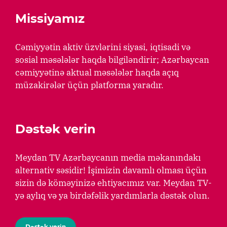
Missiyamız
Cəmiyyətin aktiv üzvlərini siyasi, iqtisadi və
sosial məsələlər haqda bilgiləndirir; Azərbaycan
cəmiyyətinə aktual məsələlər haqda açıq
müzakirələr üçün platforma yaradır.
Dəstək verin
Meydan TV Azərbaycanın media məkanındakı
alternativ səsidir! İşimizin davamlı olması üçün
sizin də köməyinizə ehtiyacımız var. Meydan TV-
yə aylıq və ya birdəfəlik yardımlarla dəstək olun.
Dəstək verin