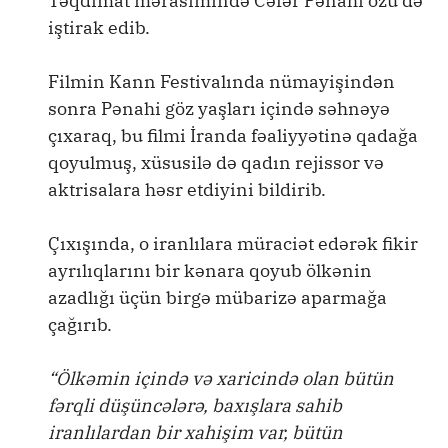
Təqdimat mərasimində Cəfər Pənahi özü də
iştirak edib.
Filmin Kann Festivalında nümayişindən
sonra Pənahi göz yaşları içində səhnəyə
çıxaraq, bu filmi İranda fəaliyyətinə qadağa
qoyulmuş, xüsusilə də qadın rejissor və
aktrisalara həsr etdiyini bildirib.
Çıxışında, o iranlılara müraciət edərək fikir
ayrılıqlarını bir kənara qoyub ölkənin
azadlığı üçün birgə mübarizə aparmağa
çağırıb.
“Ölkəmin içində və xaricində olan bütün
fərqli düşüncələrə, baxışlara sahib
iranlılardan bir xahişim var, bütün