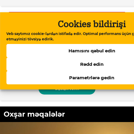
Dəstək verin
Cookies bildirişi
Veb saytımız cookie-lərdən istifadə edir. Optimal performans üçün ç
etməyinizi tövsiyə edirik.
Meydan TV Azərbaycanın media
məkanındakı alternativ səsidir! İşimizin
Hamısını qəbul edin
davamlı olması üçün sizin də köməyinizə
ehtiyacımız var. Meydan TV-yə aylıq və ya
Rədd edin
birdəfəlik yardımlarla dəstək olun.
Parametrlərə gedin
Dəstək verin
Oxşar məqalələr