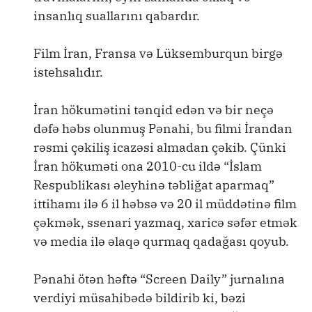
insanlıq suallarını qabardır.
Film İran, Fransa və Lüksemburqun birgə
istehsalıdır.
İran hökumətini tənqid edən və bir neçə
dəfə həbs olunmuş Pənahi, bu filmi İrandan
rəsmi çəkiliş icazəsi almadan çəkib. Çünki
İran hökuməti ona 2010-cu ildə “İslam
Respublikası əleyhinə təbliğat aparmaq”
ittihamı ilə 6 il həbsə və 20 il müddətinə film
çəkmək, ssenari yazmaq, xaricə səfər etmək
və media ilə əlaqə qurmaq qadağası qoyub.
Pənahi ötən həftə “Screen Daily” jurnalına
verdiyi müsahibədə bildirib ki, bəzi