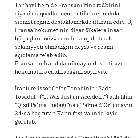
Tənhayi həm də Fransanı kino tədbirini
siyasi məqsədlər üçün istifadə etməkdə,
sionist rejimi dəstəkləməkdə ittiham edib. O,
Fransa hökumətinin digər ölkələrə insan
hüquqları mövzusunda tənqid etmək
səlahiyyəti olmadığını deyib və rəsmi
açıqlama tələb edib.
Fransanın İrandakı nümayəndəsi etirazı
hökumətinə çatdıracağını söyləyib.
İranlı rejissor Cəfər Pənahinin “Sadə
Təsadüf” (“It Was Just an Accident”) adlı filmi
“Qızıl Palma Budağı”na (“Palme d’Or”) mayın
24-də baş tutan Kann festivalında layiq
görülüb.