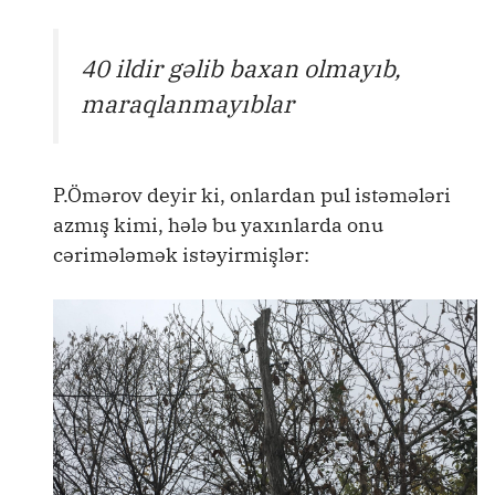
40 ildir gəlib baxan olmayıb,
maraqlanmayıblar
P.Ömərov deyir ki, onlardan pul istəmələri
azmış kimi, hələ bu yaxınlarda onu
cərimələmək istəyirmişlər: