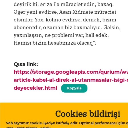
deyirik ki, ərizə ilə müraciət edin, baxaq.
Əgər yeni evdirsə, Asan Xidmətə müraciət
etsinlər. Yox, köhnə evdirsə, deməli, bizim
abonentdir, o zaman biz baxmalıyıq. Gəlsin,
yaxınlaşsın, nə problemi var, həll edək.
Hamısı bizim hesabımıza olacaq”.
Qısa link:
https://storage.googleapis.com/qurium/
article-kabel-al-direk-al-utanmasalar-isigi
deyecekler.html
Kopyala
Ana səhifə
▸
Bölgə
▸
”Kabel al, dirək al,
Cookies bildirişi
utanmasalar ”işığı da özün çək”
deyəcəklər”
Veb saytımız cookie-lərdən istifadə edir. Optimal performans üçün ç