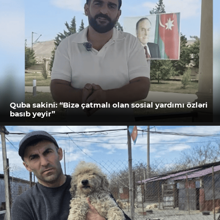
Quba sakini: “Bizə çatmalı olan sosial yardımı özləri
basıb yeyir”