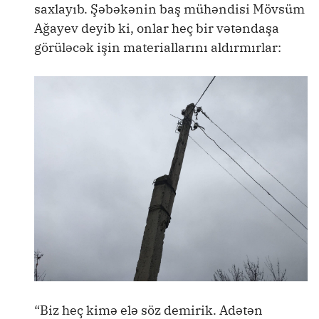
saxlayıb. Şəbəkənin baş mühəndisi Mövsüm
Ağayev deyib ki, onlar heç bir vətəndaşa
görüləcək işin materiallarını aldırmırlar:
“Biz heç kimə elə söz demirik. Adətən