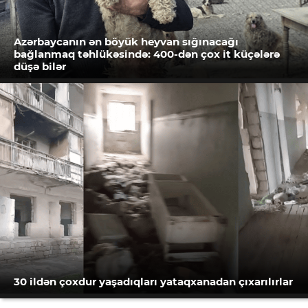
Azərbaycanın ən böyük heyvan sığınacağı
bağlanmaq təhlükəsində: 400-dən çox it küçələrə
düşə bilər
30 ildən çoxdur yaşadıqları yataqxanadan çıxarılırlar