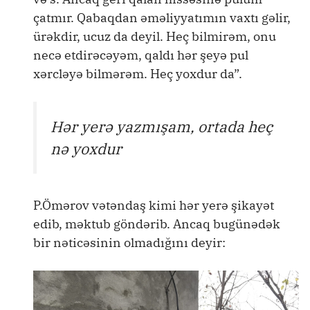
çatmır. Qabaqdan əməliyyatımın vaxtı gəlir,
ürəkdir, ucuz da deyil. Heç bilmirəm, onu
necə etdirəcəyəm, qaldı hər şeyə pul
xərcləyə bilmərəm. Heç yoxdur da”.
Hər yerə yazmışam, ortada heç
nə yoxdur
P.Ömərov vətəndaş kimi hər yerə şikayət
edib, məktub göndərib. Ancaq bugünədək
bir nəticəsinin olmadığını deyir: