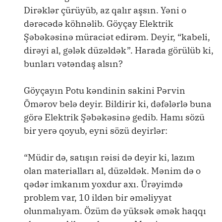
Dirəklər çürüyüb, az qalır aşsın. Yəni o
dərəcədə köhnəlib. Göyçay Elektrik
Şəbəkəsinə müraciət edirəm. Deyir, “kabeli,
dirəyi al, gələk düzəldək”. Harada görülüb ki,
bunları vətəndaş alsın?
Göyçayın Potu kəndinin sakini Pərvin
Ömərov belə deyir. Bildirir ki, dəfələrlə buna
görə Elektrik Şəbəkəsinə gedib. Hamı sözü
bir yerə qoyub, eyni sözü deyirlər:
“Müdir də, satışın rəisi də deyir ki, lazım
olan materialları al, düzəldək. Mənim də o
qədər imkanım yoxdur axı. Ürəyimdə
problem var, 10 ildən bir əməliyyat
olunmalıyam. Özüm də yüksək əmək haqqı