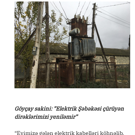
Göyçay sakini: ”Elektrik Şəbəkəsi çürüyən
dirəklərimizi yeniləmir”
“Evimizə gələn elektrik kabelləri köhnəlib.