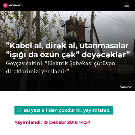
Skip
to
content
”Kabel al, dirək al, utanmasalar
”işığı da özün çək” deyəcəklər”
Göyçay sakini: ”Elektrik Şəbəkəsi çürüyən
dirəklərimizi yeniləmir”
Source:
Bu yazı 8 ildən çoxdur ki, yayımlanıb.
Yayımlandı: 19 Dekabr 2018 14:57