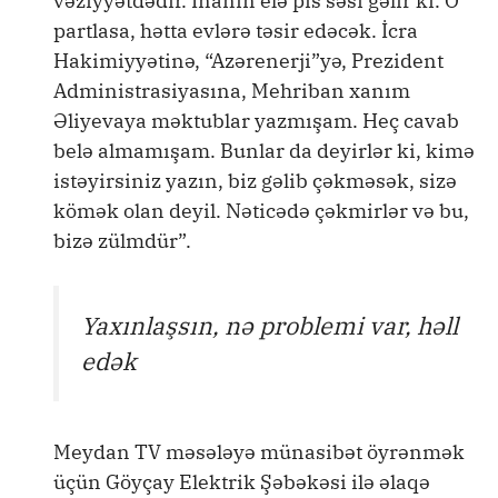
vəziyyətdədir. İnanın elə pis səsi gəlir ki. O
partlasa, hətta evlərə təsir edəcək. İcra
Hakimiyyətinə, “Azərenerji”yə, Prezident
Administrasiyasına, Mehriban xanım
Əliyevaya məktublar yazmışam. Heç cavab
belə almamışam. Bunlar da deyirlər ki, kimə
istəyirsiniz yazın, biz gəlib çəkməsək, sizə
kömək olan deyil. Nəticədə çəkmirlər və bu,
bizə zülmdür”.
Yaxınlaşsın, nə problemi var, həll
edək
Meydan TV məsələyə münasibət öyrənmək
üçün Göyçay Elektrik Şəbəkəsi ilə əlaqə