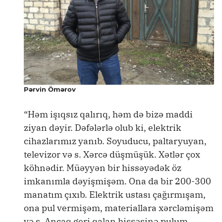
Pərvin Ömərov
“Həm işıqsız qalırıq, həm də bizə maddi
ziyan dəyir. Dəfələrlə olub ki, elektrik
cihazlarımız yanıb. Soyuducu, paltaryuyan,
televizor və s. Xərcə düşmüşük. Xətlər çox
köhnədir. Müəyyən bir hissəyədək öz
imkanımla dəyişmişəm. Ona da bir 200-300
manatım çıxıb. Elektrik ustası çağırmışam,
ona pul vermişəm, materiallara xərcləmişəm
və s. Ancaq geri qalan hissəsinə pulum