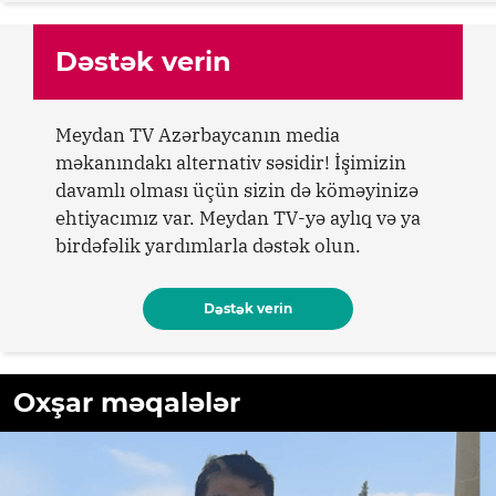
Dəstək verin
Meydan TV Azərbaycanın media
məkanındakı alternativ səsidir! İşimizin
davamlı olması üçün sizin də köməyinizə
ehtiyacımız var. Meydan TV-yə aylıq və ya
birdəfəlik yardımlarla dəstək olun.
Dəstək verin
Oxşar məqalələr