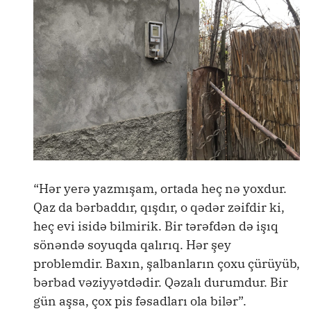
“Hər yerə yazmışam, ortada heç nə yoxdur.
Qaz da bərbaddır, qışdır, o qədər zəifdir ki,
heç evi isidə bilmirik. Bir tərəfdən də işıq
sönəndə soyuqda qalırıq. Hər şey
problemdir. Baxın, şalbanların çoxu çürüyüb,
bərbad vəziyyətdədir. Qəzalı durumdur. Bir
gün aşsa, çox pis fəsadları ola bilər”.