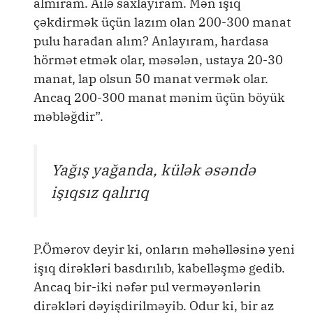
almıram. Ailə saxlayıram. Mən işıq
çəkdirmək üçün lazım olan 200-300 manat
pulu haradan alım? Anlayıram, hardasa
hörmət etmək olar, məsələn, ustaya 20-30
manat, lap olsun 50 manat vermək olar.
Ancaq 200-300 manat mənim üçün böyük
məbləğdir”.
Yağış yağanda, külək əsəndə
işıqsız qalırıq
P.Ömərov deyir ki, onların məhəlləsinə yeni
işıq dirəkləri basdırılıb, kabelləşmə gedib.
Ancaq bir-iki nəfər pul verməyənlərin
dirəkləri dəyişdirilməyib. Odur ki, bir az