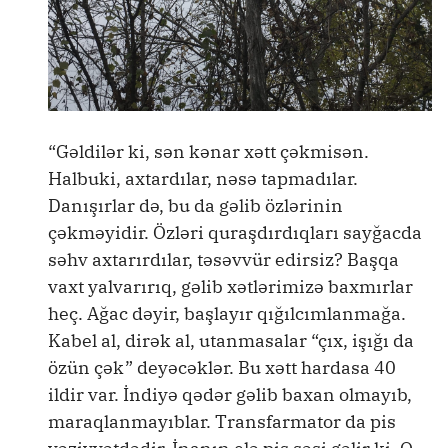
“Gəldilər ki, sən kənar xətt çəkmisən.
Halbuki, axtardılar, nəsə tapmadılar.
Danışırlar də, bu da gəlib özlərinin
çəkməyidir. Özləri quraşdırdıqları sayğacda
səhv axtarırdılar, təsəvvür edirsiz? Başqa
vaxt yalvarırıq, gəlib xətlərimizə baxmırlar
heç. Ağac dəyir, başlayır qığılcımlanmağa.
Kabel al, dirək al, utanmasalar “çıx, işığı da
özün çək” deyəcəklər. Bu xətt hardasa 40
ildir var. İndiyə qədər gəlib baxan olmayıb,
maraqlanmayıblar. Transfarmator da pis