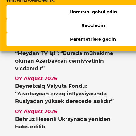
etməyinizi tövsiyə edirik.
Hamısını qəbul edin
Xəbərlər
Rədd edin
Parametrlərə gedin
07 Avqust 2026
“Meydan TV işi”: “Burada mühakimə
olunan Azərbaycan cəmiyyətinin
vicdanıdır”
07 Avqust 2026
Beynəlxalq Valyuta Fondu:
“Azərbaycan ərzaq inflyasiyasında
Rusiyadan yüksək dərəcədə asılıdır”
07 Avqust 2026
Bəhruz Həsənli Ukraynada yenidən
həbs edilib