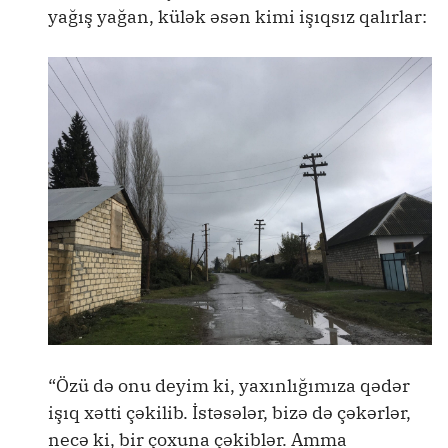
yağış yağan, külək əsən kimi işıqsız qalırlar:
“Özü də onu deyim ki, yaxınlığımıza qədər
işıq xətti çəkilib. İstəsələr, bizə də çəkərlər,
necə ki, bir çoxuna çəkiblər. Amma