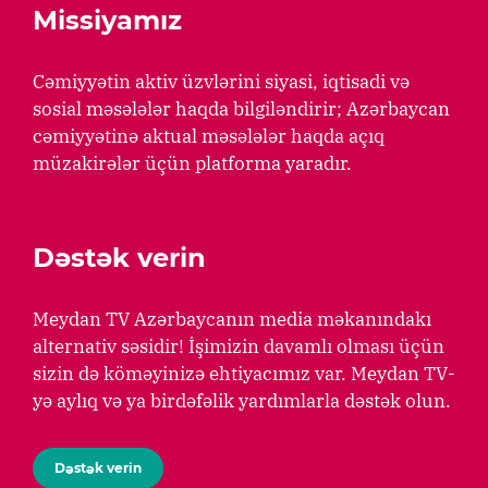
Missiyamız
Cəmiyyətin aktiv üzvlərini siyasi, iqtisadi və
sosial məsələlər haqda bilgiləndirir; Azərbaycan
cəmiyyətinə aktual məsələlər haqda açıq
müzakirələr üçün platforma yaradır.
Dəstək verin
Meydan TV Azərbaycanın media məkanındakı
alternativ səsidir! İşimizin davamlı olması üçün
sizin də köməyinizə ehtiyacımız var. Meydan TV-
yə aylıq və ya birdəfəlik yardımlarla dəstək olun.
Dəstək verin