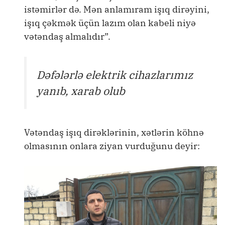
istəmirlər də. Mən anlamıram işıq dirəyini,
işıq çəkmək üçün lazım olan kabeli niyə
vətəndaş almalıdır”.
Dəfələrlə elektrik cihazlarımız
yanıb, xarab olub
Vətəndaş işıq dirəklərinin, xətlərin köhnə
olmasının onlara ziyan vurduğunu deyir: