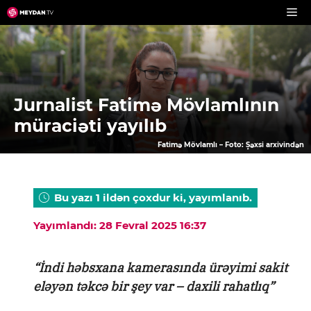
Skip
to
content
Jurnalist Fatimə Mövlamlının
müraciəti yayılıb
Fatimə Mövlamlı – Foto: Şəxsi arxivindən
Bu yazı 1 ildən çoxdur ki, yayımlanıb.
Yayımlandı: 28 Fevral 2025 16:37
“İndi həbsxana kamerasında ürəyimi sakit
eləyən təkcə bir şey var – daxili rahatlıq”