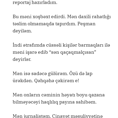
reportaj hazırladım.
Bu məni xoşbəxt edirdi. Mən daxili rahatlığı
təslim olmamaqda tapırdım. Peşman
deyiləm.
İndi ətrafımda cüssəli kişilər barmaqları ilə
məni işarə edib “sən qaçaqmalçısan”
deyirlər.
Mən isə sadəcə gülürəm. Özü də lap
ürəkdən. Qəhqəhə çəkirəm e!
Mən onların cəminin həyatı boyu qazana
bilməyəcəyi haqlılıq payına sahibəm.
Mən jurnalistəm. Cinayət məsuliyyətinə