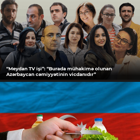
“Meydan TV işi”: “Burada mühakimə olunan
Azərbaycan cəmiyyətinin vicdanıdır”