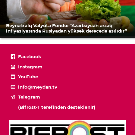
Beynəlxalq Valyuta Fondu: “Azərbaycan ərzaq
inflyasiyasında Rusiyadan yüksək dərəcədə asılıdır”
Facebook
Instagram
YouTube
info@meydan.tv
Telegram
(Bifrost-T tərəfindən dəstəklənir)