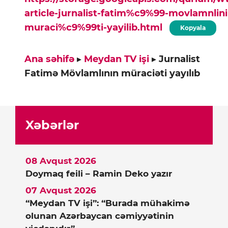
article-jurnalist-fatim%c9%99-movlamnlini
muraci%c9%99ti-yayilib.html
Kopyala
Ana səhifə
▸
Meydan TV işi
▸
Jurnalist
Fatimə Mövlamlının müraciəti yayılıb
Xəbərlər
08 Avqust 2026
Doymaq feili – Ramin Deko yazır
07 Avqust 2026
“Meydan TV işi”: “Burada mühakimə
olunan Azərbaycan cəmiyyətinin