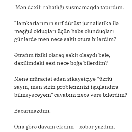
Mən daxili rahatlığı susmamaqda tapırdım.
Həmkarlarımın sırf dürüst jurnalistika ilə
məşğul olduqları üçün həbs olunduqları
günlərdə mən necə sakit otura bilərdim?
Ətrafım fiziki olaraq sakit olsaydı belə,
daxilimdəki səsi necə boğa bilərdim?
Mənə müraciət edən şikayətçiyə “üzrlü
sayın, mən sizin probleminizi işıqlandıra
bilməyəcəyəm” cavabını necə verə bilərdim?
Bacarmazdım.
Ona görə davam elədim – xəbər yazdım,