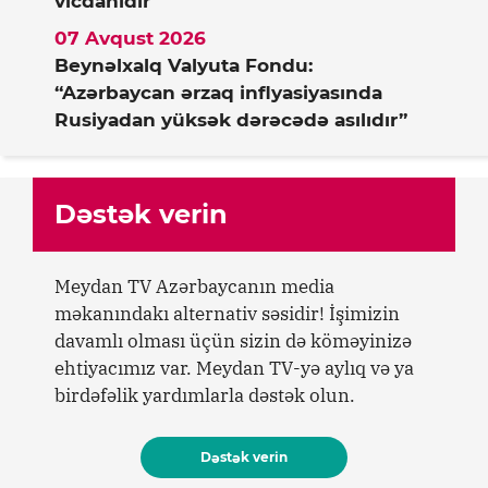
vicdanıdır”
07 Avqust 2026
Beynəlxalq Valyuta Fondu:
“Azərbaycan ərzaq inflyasiyasında
Rusiyadan yüksək dərəcədə asılıdır”
Dəstək verin
Meydan TV Azərbaycanın media
məkanındakı alternativ səsidir! İşimizin
davamlı olması üçün sizin də köməyinizə
ehtiyacımız var. Meydan TV-yə aylıq və ya
birdəfəlik yardımlarla dəstək olun.
Dəstək verin