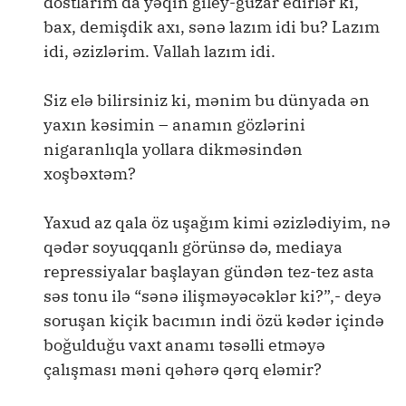
dostlarım da yəqin giley-güzar edirlər ki,
bax, demişdik axı, sənə lazım idi bu? Lazım
idi, əzizlərim. Vallah lazım idi.
Siz elə bilirsiniz ki, mənim bu dünyada ən
yaxın kəsimin – anamın gözlərini
nigaranlıqla yollara dikməsindən
xoşbəxtəm?
Yaxud az qala öz uşağım kimi əzizlədiyim, nə
qədər soyuqqanlı görünsə də, mediaya
repressiyalar başlayan gündən tez-tez asta
səs tonu ilə “sənə ilişməyəcəklər ki?”,- deyə
soruşan kiçik bacımın indi özü kədər içində
boğulduğu vaxt anamı təsəlli etməyə
çalışması məni qəhərə qərq eləmir?