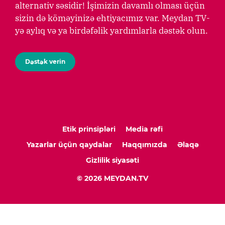
alternativ səsidir! İşimizin davamlı olması üçün
sizin də köməyinizə ehtiyacımız var. Meydan TV-
yə aylıq və ya birdəfəlik yardımlarla dəstək olun.
Dəstək verin
Etik prinsipləri
Media rəfi
Yazarlar üçün qaydalar
Haqqımızda
Əlaqə
Gizlilik siyasəti
© 2026 MEYDAN.TV