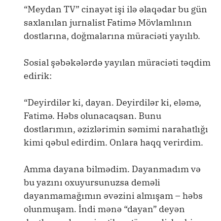
“Meydan TV” cinayət işi ilə əlaqədar bu gün
saxlanılan jurnalist Fatimə Mövlamlının
dostlarına, doğmalarına müraciəti yayılıb.
Sosial şəbəkələrdə yayılan müraciəti təqdim
edirik:
“Deyirdilər ki, dayan. Deyirdilər ki, eləmə,
Fatimə. Həbs olunacaqsan. Bunu
dostlarımın, əzizlərimin səmimi narahatlığı
kimi qəbul edirdim. Onlara haqq verirdim.
Amma dayana bilmədim. Dayanmadım və
bu yazını oxuyursunuzsa deməli
dayanmamağımın əvəzini almışam – həbs
olunmuşam. İndi mənə “dayan” deyən