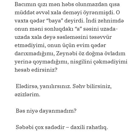
Bacımın qızı mən həbs olunmazdan qısa
müddət əvvəl xala deməyi öyrənmişdi. O
vaxta qədər “baya” deyirdi. İndi zehnimdə
onun məni sonluqdakı “a” səsini uzada-
uzada xala deyə səsləməsini təsəvvür
etmədiyimi, onun üçün evim qədər
darıxmadığımı, Zeynəbi öz doğma övladım
yerinə qoymadığımı, nisgilini çəkmədiyimi
hesab edirsiniz?
Elədirsə, yanılırsınız. Səhv bilirsiniz,
əzizlərim.
Bəs niyə dayanmadım?
Səbəbi çox sadədir – daxili rahatlıq.