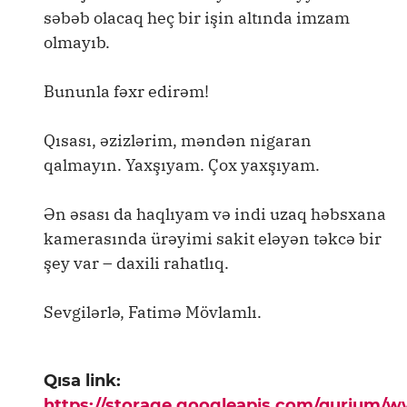
səbəb olacaq heç bir işin altında imzam
olmayıb.
Bununla fəxr edirəm!
Qısası, əzizlərim, məndən nigaran
qalmayın. Yaxşıyam. Çox yaxşıyam.
Ən əsası da haqlıyam və indi uzaq həbsxana
kamerasında ürəyimi sakit eləyən təkcə bir
şey var – daxili rahatlıq.
Sevgilərlə, Fatimə Mövlamlı.
Qısa link:
https://storage.googleapis.com/qurium/