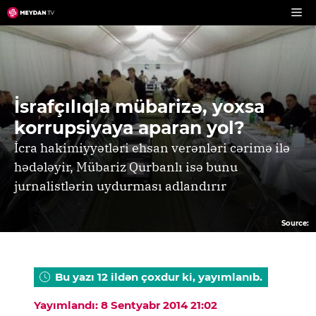
Skip
to
content
İsrafçılıqla mübarizə, yoxsa
korrupsiyaya aparan yol?
İcra hakimiyyətləri ehsan verənləri cərimə ilə
hədələyir, Mübariz Qurbanlı isə bunu
jurnalistlərin uydurması adlandırır
Source:
Bu yazı 12 ildən çoxdur ki, yayımlanıb.
Yayımlandı: 8 Sentyabr 2014 21:02