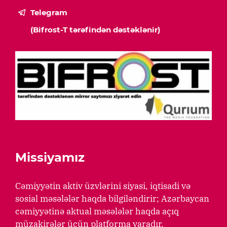
Telegram
(Bifrost-T tərəfindən dəstəklənir)
Missiyamız
Cəmiyyətin aktiv üzvlərini siyasi, iqtisadi və
sosial məsələlər haqda bilgiləndirir; Azərbaycan
cəmiyyətinə aktual məsələlər haqda açıq
müzakirələr üçün platforma yaradır.