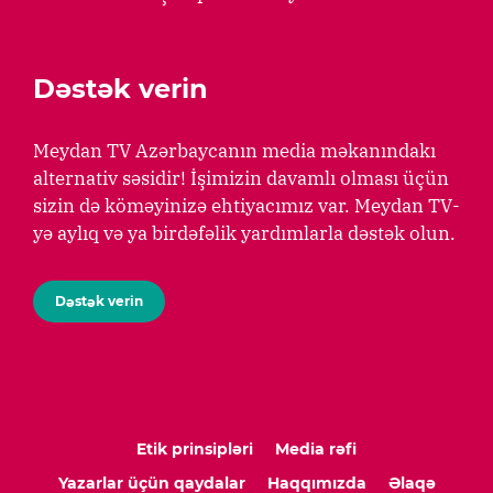
Dəstək verin
Meydan TV Azərbaycanın media məkanındakı
alternativ səsidir! İşimizin davamlı olması üçün
sizin də köməyinizə ehtiyacımız var. Meydan TV-
yə aylıq və ya birdəfəlik yardımlarla dəstək olun.
Dəstək verin
Etik prinsipləri
Media rəfi
Yazarlar üçün qaydalar
Haqqımızda
Əlaqə