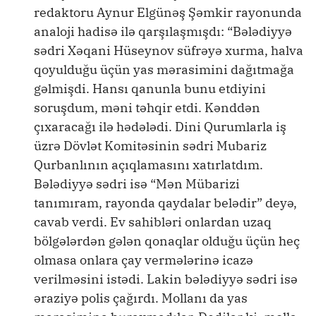
redaktoru Aynur Elgünəş Şəmkir rayonunda
analoji hadisə ilə qarşılaşmışdı: “Bələdiyyə
sədri Xəqani Hüseynov süfrəyə xurma, halva
qoyulduğu üçün yas mərasimini dağıtmağa
gəlmişdi. Hansı qanunla bunu etdiyini
soruşdum, məni təhqir etdi. Kənddən
çıxaracağı ilə hədələdi. Dini Qurumlarla iş
üzrə Dövlət Komitəsinin sədri Mubariz
Qurbanlının açıqlamasını xatırlatdım.
Bələdiyyə sədri isə “Mən Mübarizi
tanımıram, rayonda qaydalar belədir” deyə,
cavab verdi. Ev sahibləri onlardan uzaq
bölgələrdən gələn qonaqlar olduğu üçün heç
olmasa onlara çay vermələrinə icazə
verilməsini istədi. Lakin bələdiyyə sədri isə
əraziyə polis çağırdı. Mollanı da yas