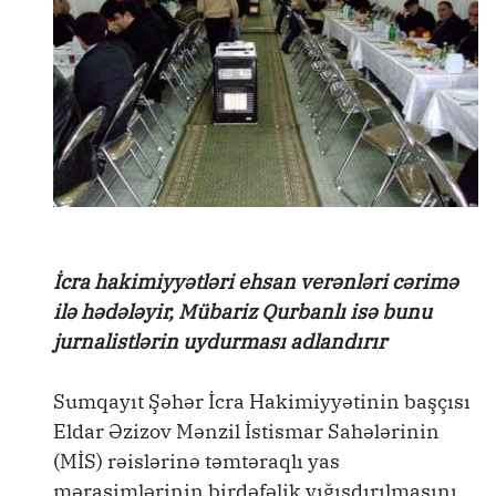
İcra hakimiyyətləri ehsan verənləri cərimə
ilə hədələyir, Mübariz Qurbanlı isə bunu
jurnalistlərin uydurması adlandırır
Sumqayıt Şəhər İcra Hakimiyyətinin başçısı
Eldar Əzizov Mənzil İstismar Sahələrinin
(MİS) rəislərinə təmtəraqlı yas
mərasimlərinin birdəfəlik yığışdırılmasını