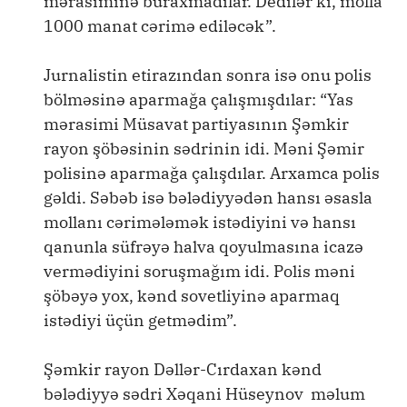
mərasiminə buraxmadılar. Dedilər ki, molla
1000 manat cərimə ediləcək”.
Jurnalistin etirazından sonra isə onu polis
bölməsinə aparmağa çalışmışdılar: “Yas
mərasimi Müsavat partiyasının Şəmkir
rayon şöbəsinin sədrinin idi. Məni Şəmir
polisinə aparmağa çalışdılar. Arxamca polis
gəldi. Səbəb isə bələdiyyədən hansı əsasla
mollanı cərimələmək istədiyini və hansı
qanunla süfrəyə halva qoyulmasına icazə
vermədiyini soruşmağım idi. Polis məni
şöbəyə yox, kənd sovetliyinə aparmaq
istədiyi üçün getmədim”.
Şəmkir rayon Dəllər-Cırdaxan kənd
bələdiyyə sədri Xəqani Hüseynov məlum