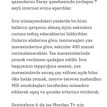
qazanlarını Saray qəsəbəsində yerləşən 7
saylı internat evinə aparıblar.
İcra nümayəndələri yaslarda bu kimi
halların qarşısını almaq üçün sakinlərə
cərimə tətbiq edəcəklərini bildiriblər.
Onların sözlərinə görə, təmtəraqları yas
mərasimlərinə görə, sakinlər 400 manat
cərimələnəcəklər. Yas mərasimlərində
yemək verilməsi qadağan edilib. İcra
başçısının tapşırığına əsasən, yas
mərasimlərdə ancaq çay süfrəsi açıla bilər.
Əks halda yemək, meyvə-tərəvəz məhsulları
MİS əməkdaşları tərəfindən müsadirə
edilərək uşaq və qocalar evlərinə veriləcək.
Sentyabrın 6-da isə Meydan Tv-nin