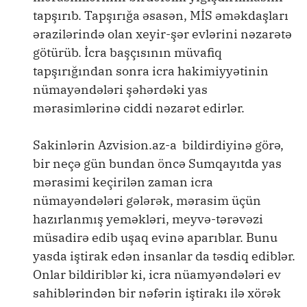
tapşırıb. Tapşırığa əsasən, MİS əməkdaşları
ərazilərində olan xeyir-şər evlərini nəzarətə
götürüb. İcra başçısının müvafiq
tapşırığından sonra icra hakimiyyətinin
nümayəndələri şəhərdəki yas
mərasimlərinə ciddi nəzarət edirlər.
Sakinlərin Azvision.az-a bildirdiyinə görə,
bir neçə gün bundan öncə Sumqayıtda yas
mərasimi keçirilən zaman icra
nümayəndələri gələrək, mərasim üçün
hazırlanmış yeməkləri, meyvə-tərəvəzi
müsadirə edib uşaq evinə aparıblar. Bunu
yasda iştirak edən insanlar da təsdiq ediblər.
Onlar bildiriblər ki, icra nüamyəndələri ev
sahiblərindən bir nəfərin iştirakı ilə xörək