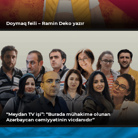
Doymaq feili – Ramin Deko yazır
“Meydan TV işi”: “Burada mühakimə olunan
Azərbaycan cəmiyyətinin vicdanıdır”