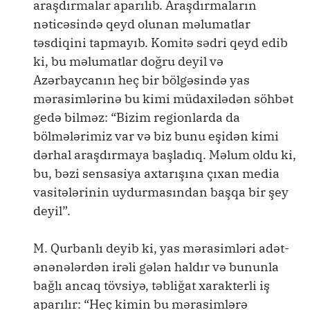
araşdırmalar aparılıb. Araşdırmaların
nəticəsində qeyd olunan məlumatlar
təsdiqini tapmayıb. Komitə sədri qeyd edib
ki, bu məlumatlar doğru deyil və
Azərbaycanın heç bir bölgəsində yas
mərasimlərinə bu kimi müdaxilədən söhbət
gedə bilməz: “Bizim regionlarda da
bölmələrimiz var və biz bunu eşidən kimi
dərhal araşdırmaya başladıq. Məlum oldu ki,
bu, bəzi sensasiya axtarışına çıxan media
vasitələrinin uydurmasından başqa bir şey
deyil”.
M. Qurbanlı deyib ki, yas mərasimləri adət-
ənənələrdən irəli gələn haldır və bununla
bağlı ancaq tövsiyə, təbliğat xarakterli iş
aparılır: “Heç kimin bu mərasimlərə