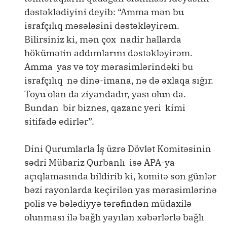
dəstəklədiyini deyib: “Amma mən bu
israfçılıq məsələsini dəstəkləyirəm.
Bilirsiniz ki, mən çox nadir hallarda
hökümətin addımlarını dəstəkləyirəm.
Amma yas və toy mərasimlərindəki bu
israfçılıq nə dinə-imana, nə də əxlaqa sığır.
Toyu olan da ziyandadır, yası olun da.
Bundan bir biznes, qazanc yeri kimi
sitifadə edirlər”.
Dini Qurumlarla İş üzrə Dövlət Komitəsinin
sədri Mübariz Qurbanlı isə APA-ya
açıqlamasında bildirib ki, komitə son günlər
bəzi rayonlarda keçirilən yas mərasimlərinə
polis və bələdiyyə tərəfindən müdaxilə
olunması ilə bağlı yayılan xəbərlərlə bağlı