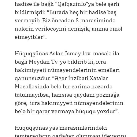
hadisə ilə bağlı “Qafqazinfo”ya belə şərh
bildirmişdi: “Burada heç bir hadisə baş
verməyib. Biz öncədən 3 mərasimində
nələrin veriləcəyini demişik, amma əməl
etməyiblər”.
Hüquqşünas Aslan İsmayılov məsələ ilə
bağlı Meydan Tv-yə bildirib ki, icra
hakimiyyəti nümayəndələrinin əməlləri
qanunsuzdur. “Əgər İnzibati Xətalar
Məcəlləsində belə bir cərimə nəzərdə
tutulmayıbsa, hansısa qaydanı pozmağa
görə, icra hakimiyyəti nümayəndələrinin
belə bir qərar verməyə hüququ yoxdur”.
Hüquqşünas yas mərasimlərindəki
təmtəraqların qadağan olunması ideyasını