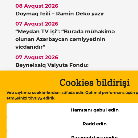
08 Avqust 2026
Doymaq feili – Ramin Deko yazır
07 Avqust 2026
“Meydan TV işi”: “Burada mühakimə
olunan Azərbaycan cəmiyyətinin
vicdanıdır”
07 Avqust 2026
Beynəlxalq Valyuta Fondu:
“Azərbaycan ərzaq inflyasiyasında
Cookies bildirişi
Rusiyadan yüksək dərəcədə asılıdır”
Veb saytımız cookie-lərdən istifadə edir. Optimal performans üçün ç
etməyinizi tövsiyə edirik.
Dəstək verin
Hamısını qəbul edin
Rədd edin
Meydan TV Azərbaycanın media
məkanındakı alternativ səsidir! İşimizin
Parametrlərə gedin