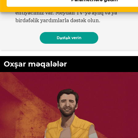
davamlı olması üçün sizin də köməyinizə
ehtiyacımız var. Meydan TV-yə aylıq və ya
birdəfəlik yardımlarla dəstək olun.
Dəstək verin
Oxşar məqalələr